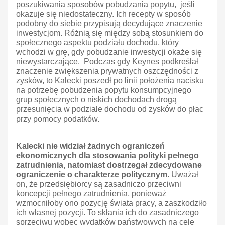
poszukiwania sposobów pobudzania popytu, jeśli
okazuje się niedostateczny. Ich recepty w sposób
podobny do siebie przypisują decydujące znaczenie
inwestycjom. Różnią się między sobą stosunkiem do
społecznego aspektu podziału dochodu, który
wchodzi w grę, gdy pobudzanie inwestycji okaże się
niewystarczające. Podczas gdy Keynes podkreślał
znaczenie zwiększenia prywatnych oszczędności z
zysków, to Kalecki poszedł po linii położenia nacisku
na potrzebę pobudzenia popytu konsumpcyjnego
grup społecznych o niskich dochodach drogą
przesunięcia w podziale dochodu od zysków do płac
przy pomocy podatków.
Kalecki nie widział żadnych ograniczeń
ekonomicznych dla stosowania polityki pełnego
zatrudnienia, natomiast dostrzegał zdecydowane
ograniczenie o charakterze politycznym
. Uważał
on, że przedsiębiorcy są zasadniczo przeciwni
koncepcji pełnego zatrudnienia, ponieważ
wzmocniłoby ono pozycję świata pracy, a zaszkodziło
ich własnej pozycji. To skłania ich do zasadniczego
sprzeciwu wobec wydatków państwowych na cele