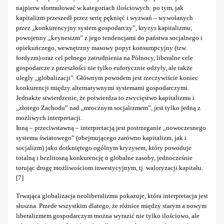
najpierw sformułować w kategoriach ilościowych: po tym, jak
kapitalizm przeszedł przez serię pęknięć i wyzwań – wywołanych
przez „konkurencyjny system gospodarczy”, kryzys kapitalizmu,
powojenny „keynesizm” z jego tendencjami do państwa socjalnego i
opiekuńczego, wewnętrzny masowy popyt konsumpcyjny (tzw.
fordyzm) oraz cel pełnego zatrudnienia na Północy, liberalne cele
gospodarcze z przeszłości nie tylko euforycznie odżyły, ale także
uległy „globalizacji”. Głównym powodem jest rzeczywiście koniec
konkurencji między alternatywnymi systemami gospodarczymi.
Jednakże stwierdzenie, że potwierdza to zwycięstwo kapitalizmu i
„złotego Zachodu” nad „mrocznym socjalizmem”, jest tylko jedną z
możliwych interpretacji.
Inną – przeciwstawną – interpretacją jest postrzeganie „nowoczesnego
systemu światowego” (obejmującego zarówno kapitalizm, jak i
socjalizm) jako dotkniętego ogólnym kryzysem, który powoduje
totalną i bezlitosną konkurencję o globalne zasoby, jednocześnie
torując drogę możliwościom inwestycyjnym, tj. waloryzacji kapitału.
[7]
Trwająca globalizacja neoliberalizmu pokazuje, która interpretacja jest
słuszna. Przede wszystkim dlatego, że różnice między starym a nowym
liberalizmem gospodarczym można wyrazić nie tylko ilościowo, ale