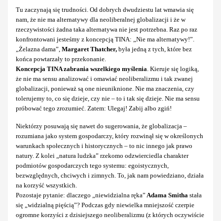
Tu zaczynają się trudności. Od dobrych dwudziestu lat wmawia się
nam, że nie ma alternatywy dla neoliberalnej globalizacji i że w
rzeczywistości żadna taka alternatywa nie jest potrzebna. Raz po raz
konfrontowani jesteśmy z koncepcją TINA: „Nie ma alternatywy!”.
„Żelazna dama”,
Margaret Thatcher,
była jedną z tych, które bez
końca powtarzały to przekonanie.
Koncepcja TINA zabrania wszelkiego myślenia
. Kieruje się logiką,
że nie ma sensu analizować i omawiać neoliberalizmu i tak zwanej
globalizacji, ponieważ są one nieuniknione. Nie ma znaczenia, czy
tolerujemy to, co się dzieje, czy nie – to i tak się dzieje. Nie ma sensu
próbować tego zrozumieć. Zatem: Ulegaj! Zabij albo zgiń!
Niektórzy posuwają się nawet do sugerowania, że globalizacja –
rozumiana jako system gospodarczy, który rozwinął się w określonych
warunkach społecznych i historycznych – to nic innego jak prawo
natury. Z kolei „natura ludzka” rzekomo odzwierciedla charakter
podmiotów gospodarczych tego systemu: egoistycznych,
bezwzględnych, chciwych i zimnych. To, jak nam powiedziano, działa
na korzyść wszystkich.
Pozostaje pytanie: dlaczego „niewidzialna ręka”
Adama Smitha
stała
się „widzialną pięścią”? Podczas gdy niewielka mniejszość czerpie
ogromne korzyści z dzisiejszego neoliberalizmu (z których oczywiście