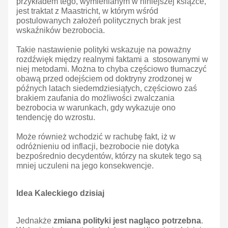
przykładem tego, wymienianym w niniejszej książce,
jest traktat z Maastricht, w którym wśród
postulowanych założeń politycznych brak jest
wskaźników bezrobocia.
Takie nastawienie polityki wskazuje na poważny
rozdźwięk między realnymi faktami a stosowanymi w
niej metodami. Można to chyba częściowo tłumaczyć
obawą przed odejściem od doktryny zrodzonej w
późnych latach siedemdziesiątych, częściowo zaś
brakiem zaufania do możliwości zwalczania
bezrobocia w warunkach, gdy wykazuje ono
tendencję do wzrostu.
Może również wchodzić w rachubę fakt, iż w
odróżnieniu od inflacji, bezrobocie nie dotyka
bezpośrednio decydentów, którzy na skutek tego są
mniej uczuleni na jego konsekwencje.
Idea Kaleckiego dzisiaj
Jednakże
zmiana polityki jest nagląco potrzebna
.