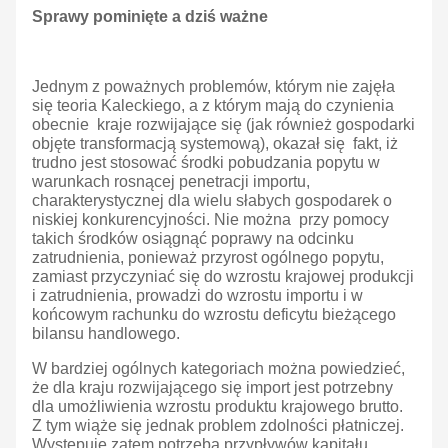
Sprawy pominięte a dziś ważne
Jednym z poważnych problemów, którym nie zajęła
się teoria Kaleckiego, a z którym mają do czynienia
obecnie kraje rozwijające się (jak również gospodarki
objęte transformacją systemową), okazał się fakt, iż
trudno jest stosować środki pobudzania popytu w
warunkach rosnącej penetracji importu,
charakterystycznej dla wielu słabych gospodarek o
niskiej konkurencyjności. Nie można przy pomocy
takich środków osiągnąć poprawy na odcinku
zatrudnienia, ponieważ przyrost ogólnego popytu,
zamiast przyczyniać się do wzrostu krajowej produkcji
i zatrudnienia, prowadzi do wzrostu importu i w
końcowym rachunku do wzrostu deficytu bieżącego
bilansu handlowego.
W bardziej ogólnych kategoriach można powiedzieć,
że dla kraju rozwijającego się import jest potrzebny
dla umożliwienia wzrostu produktu krajowego brutto.
Z tym wiąże się jednak problem zdolności płatniczej.
Występuje zatem potrzeba przypływów kapitału