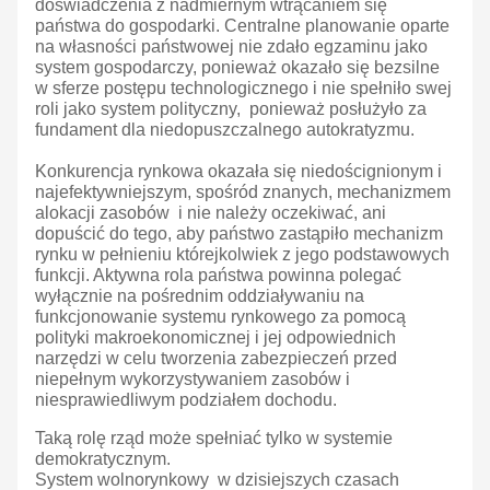
doświadczenia z nadmiernym wtrącaniem się
państwa do gospodarki. Centralne planowanie oparte
na własności państwowej nie zdało egzaminu jako
system gospodarczy, ponieważ okazało się bezsilne
w sferze postępu technologicznego i nie spełniło swej
roli jako system polityczny, ponieważ posłużyło za
fundament dla niedopuszczalnego autokratyzmu.
Konkurencja rynkowa okazała się niedoścignionym i
najefektywniejszym, spośród znanych, mechanizmem
alokacji zasobów i nie należy oczekiwać, ani
dopuścić do tego, aby państwo zastąpiło mechanizm
rynku w pełnieniu którejkolwiek z jego podstawowych
funkcji. Aktywna rola państwa powinna polegać
wyłącznie na pośrednim oddziaływaniu na
funkcjonowanie systemu rynkowego za pomocą
polityki makroekonomicznej i jej odpowiednich
narzędzi w celu tworzenia zabezpieczeń przed
niepełnym wykorzystywaniem zasobów i
niesprawiedliwym podziałem dochodu.
Taką rolę rząd może spełniać tylko w systemie
demokratycznym.
System wolnorynkowy w dzisiejszych czasach