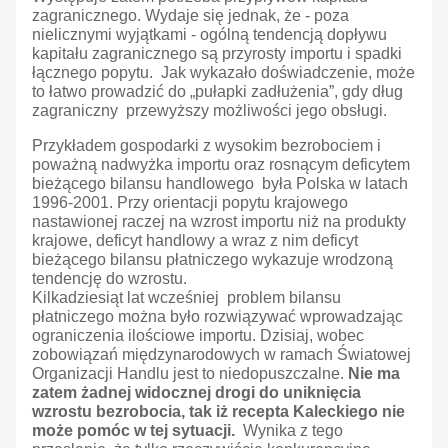
zagranicznego. Wydaje się jednak, że - poza
nielicznymi wyjątkami - ogólną tendencją dopływu
kapitału zagranicznego są przyrosty importu i spadki
łącznego popytu. Jak wykazało doświadczenie, może
to łatwo prowadzić do „pułapki zadłużenia”, gdy dług
zagraniczny przewyższy możliwości jego obsługi.
Przykładem gospodarki z wysokim bezrobociem i
poważną nadwyżka importu oraz rosnącym deficytem
bieżącego bilansu handlowego była Polska w latach
1996-2001. Przy orientacji popytu krajowego
nastawionej raczej na wzrost importu niż na produkty
krajowe, deficyt handlowy a wraz z nim deficyt
bieżącego bilansu płatniczego wykazuje wrodzoną
tendencję do wzrostu.
Kilkadziesiąt lat wcześniej problem bilansu
płatniczego można było rozwiązywać wprowadzając
ograniczenia ilościowe importu. Dzisiaj, wobec
zobowiązań międzynarodowych w ramach Światowej
Organizacji Handlu jest to niedopuszczalne.
Nie ma
zatem żadnej widocznej drogi do uniknięcia
wzrostu bezrobocia, tak iż recepta Kaleckiego nie
może pomóc w tej sytuacji.
Wynika z tego