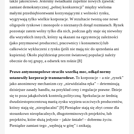
także jakościowo. Jesteśmy świadkami zupełnie nowych zjawisk:
zamiast demokratycznej „pełnej konkurencji” między wieloma
małymi przedsiębiorstwami korzystającymi z wolności rynku,
wygrywają tylko wielkie korporacje. W rezultacie tworzą one nowe
oligopole rynkowe i monopole o nieznanych dotąd rozmiarach. Rynek
pozostaje zatem wolny tylko dla nich, podczas gdy staje się niewolny
dla wszystkich innych, którzy są skazani na egzystencję zależności
(jako przymusowi producenci, pracownicy i konsumenci) lub
całkowicie wykluczeni z rynku (jeśli nie mają nic do sprzedania ani
kupienia). Około pięćdziesiąt procent światowej populacji należy
obecnie do tej grupy, a odsetek ten rośnie.[8]
Prawo antymonopolowe straciło wszelką moc, odkąd normy
ustanowiły korporacje transnarodowe.
To korporacje – a nie „rynek”
jako anonimowy mechanizm czy „niewidzialna ręka” – determinują
dzisiejsze zasady handlu, na przykład ceny i regulacje prawne. Dzieje
się to poza jakąkolwiek kontrolą polityczną. Spekulacja ze średnią
dwudziestoprocentową marżą zysku wypiera uczciwych producentów,
którzy stają się „nieopłacalni”.[9] Pieniądze stają się zbyt cenne dla
stosunkowo nieopłacalnych, długoterminowych projektów,
lub
projektów, które służą jedynie – jakże śmiałe! – dobremu życiu.
Pieniądze zamiast tego „wędrują w górę” i znikają.