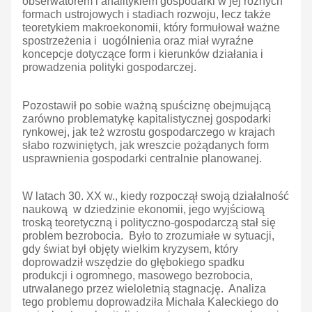
obserwatorem i analitykiem gospodarki w jej różnych
formach ustrojowych i stadiach rozwoju, lecz także
teoretykiem makroekonomii, który formułował ważne
spostrzeżenia i uogólnienia oraz miał wyraźne
koncepcje dotyczące form i kierunków działania i
prowadzenia polityki gospodarczej.
Pozostawił po sobie ważną spuściznę obejmującą
zarówno problematykę kapitalistycznej gospodarki
rynkowej, jak też wzrostu gospodarczego w krajach
słabo rozwiniętych, jak wreszcie pożądanych form
usprawnienia gospodarki centralnie planowanej.
W latach 30. XX w., kiedy rozpoczął swoją działalność
naukową w dziedzinie ekonomii, jego wyjściową
troską teoretyczną i polityczno-gospodarczą stał się
problem bezrobocia. Było to zrozumiałe w sytuacji,
gdy świat był objęty wielkim kryzysem, który
doprowadził wszędzie do głębokiego spadku
produkcji i ogromnego, masowego bezrobocia,
utrwalanego przez wieloletnią stagnację. Analiza
tego problemu doprowadziła Michała Kaleckiego do