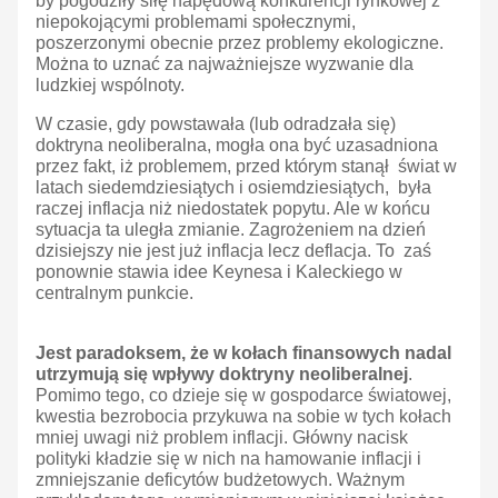
by pogodziły siłę napędową konkurencji rynkowej z
niepokojącymi problemami społecznymi,
poszerzonymi obecnie przez problemy ekologiczne.
Można to uznać za najważniejsze wyzwanie dla
ludzkiej wspólnoty.
W czasie, gdy powstawała (lub odradzała się)
doktryna neoliberalna, mogła ona być uzasadniona
przez fakt, iż problemem, przed którym stanął świat w
latach siedemdziesiątych i osiemdziesiątych, była
raczej inflacja niż niedostatek popytu. Ale w końcu
sytuacja ta uległa zmianie. Zagrożeniem na dzień
dzisiejszy nie jest już inflacja lecz deflacja. To zaś
ponownie stawia idee Keynesa i Kaleckiego w
centralnym punkcie.
Jest paradoksem, że w kołach finansowych nadal
utrzymują się wpływy doktryny neoliberalnej
.
Pomimo tego, co dzieje się w gospodarce światowej,
kwestia bezrobocia przykuwa na sobie w tych kołach
mniej uwagi niż problem inflacji. Główny nacisk
polityki kładzie się w nich na hamowanie inflacji i
zmniejszanie deficytów budżetowych. Ważnym