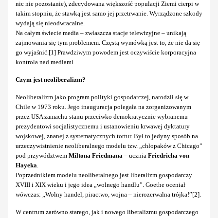
nic nie pozostanie), zdecydowana większość populacji Ziemi cierpi w
takim stopniu, że stawką jest samo jej przetrwanie. Wyrządzone szkody
wydają się nieodwracalne.
Na całym świecie media – zwłaszcza stacje telewizyjne – unikają
zajmowania się tym problemem. Częstą wymówką jest to, że nie da się
go wyjaśnić.[1] Prawdziwym powodem jest oczywiście korporacyjna
kontrola nad mediami.
Czym jest neoliberalizm?
Neoliberalizm jako program polityki gospodarczej, narodził się w
Chile w 1973 roku. Jego inauguracja polegała na zorganizowanym
przez USA zamachu stanu przeciwko demokratycznie wybranemu
prezydentowi socjalistycznemu i ustanowieniu krwawej dyktatury
wojskowej, znanej z systematycznych tortur. Był to jedyny sposób na
urzeczywistnienie neoliberalnego modelu tzw. „chłopaków z Chicago”
pod przywództwem
Miltona Friedmana
– ucznia
Friedricha von
Hayeka
.
Poprzednikiem modelu neoliberalnego jest liberalizm gospodarczy
XVIII i XIX wieku i jego idea „wolnego handlu”. Goethe oceniał
wówczas: „Wolny handel, piractwo, wojna – nierozerwalna trójka!”[2].
W centrum zarówno starego, jak i nowego liberalizmu gospodarczego