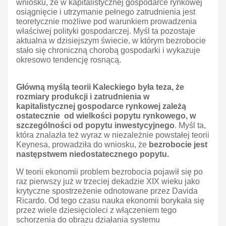
wniosku, że w kapitalistycznej gospodarce rynkowej
osiągnięcie i utrzymanie pełnego zatrudnienia jest
teoretycznie możliwe pod warunkiem prowadzenia
właściwej polityki gospodarczej. Myśl ta pozostaje
aktualna w dzisiejszym świecie, w którym bezrobocie
stało się chroniczną chorobą gospodarki i wykazuje
okresowo tendencję rosnącą.
Główną myślą teorii Kaleckiego była teza, że
rozmiary produkcji i zatrudnienia w
kapitalistycznej gospodarce rynkowej zależą
ostatecznie od wielkości popytu rynkowego, w
szczególności od popytu inwestycyjnego
. Myśl ta,
która znalazła też wyraz w niezależnie powstałej teorii
Keynesa, prowadziła do wniosku, że
bezrobocie jest
następstwem niedostatecznego popytu.
W teorii ekonomii problem bezrobocia pojawił się po
raz pierwszy już w trzeciej dekadzie XIX wieku jako
krytyczne spostrzeżenie odnotowane przez Davida
Ricardo. Od tego czasu nauka ekonomii borykała się
przez wiele dziesięcioleci z włączeniem tego
schorzenia do obrazu działania systemu