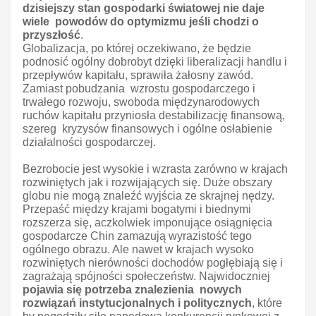
dzisiejszy stan gospodarki światowej nie daje
wiele powodów do optymizmu jeśli chodzi o
przyszłość
.
Globalizacja, po której oczekiwano, że będzie
podnosić ogólny dobrobyt dzięki liberalizacji handlu i
przepływów kapitału, sprawiła żałosny zawód.
Zamiast pobudzania wzrostu gospodarczego i
trwałego rozwoju, swoboda międzynarodowych
ruchów kapitału przyniosła destabilizację finansową,
szereg kryzysów finansowych i ogólne osłabienie
działalności gospodarczej.
Bezrobocie jest wysokie i wzrasta zarówno w krajach
rozwiniętych jak i rozwijających się. Duże obszary
globu nie mogą znaleźć wyjścia ze skrajnej nędzy.
Przepaść między krajami bogatymi i biednymi
rozszerza się, aczkolwiek imponujące osiągnięcia
gospodarcze Chin zamazują wyrazistość tego
ogólnego obrazu. Ale nawet w krajach wysoko
rozwiniętych nierówności dochodów pogłębiają się i
zagrażają spójności społeczeństw. Najwidoczniej
pojawia się potrzeba znalezienia nowych
rozwiązań instytucjonalnych i politycznych
, które