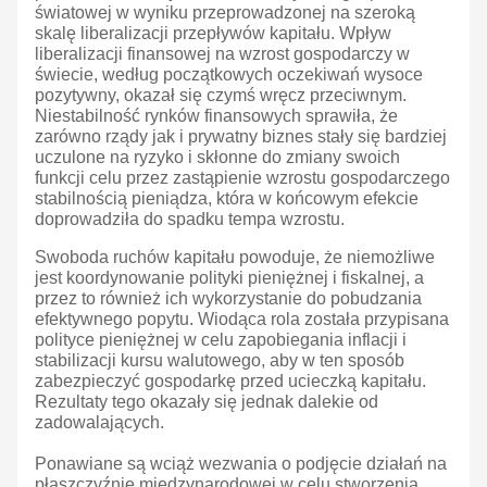
światowej w wyniku przeprowadzonej na szeroką
skalę liberalizacji przepływów kapitału. Wpływ
liberalizacji finansowej na wzrost gospodarczy w
świecie, według początkowych oczekiwań wysoce
pozytywny, okazał się czymś wręcz przeciwnym.
Niestabilność rynków finansowych sprawiła, że
zarówno rządy jak i prywatny biznes stały się bardziej
uczulone na ryzyko i skłonne do zmiany swoich
funkcji celu przez zastąpienie wzrostu gospodarczego
stabilnością pieniądza, która w końcowym efekcie
doprowadziła do spadku tempa wzrostu.
Swoboda ruchów kapitału powoduje, że niemożliwe
jest koordynowanie polityki pieniężnej i fiskalnej, a
przez to również ich wykorzystanie do pobudzania
efektywnego popytu. Wiodąca rola została przypisana
polityce pieniężnej w celu zapobiegania inflacji i
stabilizacji kursu walutowego, aby w ten sposób
zabezpieczyć gospodarkę przed ucieczką kapitału.
Rezultaty tego okazały się jednak dalekie od
zadowalających.
Ponawiane są wciąż wezwania o podjęcie działań na
płaszczyźnie międzynarodowej w celu stworzenia