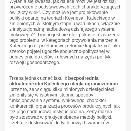
Wyłania się kwestia, jak dalece możliwe jest dzisiaj
przywrócenie podstawowych cech charakteryzujących
ów „złoty wiek”. Czy możliwe jest projektowanie
polityki opartej na teoriach Keynesa i Kaleckiego w
zmienionych w istotnym stopniu warunkach, włącznie
z instytucjonalną nadbudową dzisiejszego systemu
rynkowego? Trudno jest nie ulec pokusie rozważenia
tego problemu w kategoriach przywołania marzenia
Kaleckiego o „przełomowej reformie kapitalizmu” jako
szeroko pojętej ugodzie społeczno-politycznej w
odniesieniu do celów i głównych narzędzi polityki
rozwoju gospodarczego.
Trzeba jednak uznać fakt, iż
bezpośrednia
aktualność idei Kaleckiego uległa ograniczeniom
przez to, że w ciągu kilku minionych dziesięcioleci
zmieniły się w istotnym stopniu sposoby
funkcjonowania systemu rynkowego, charakter
konkurencji, organizacja procesów produkcyjnych jak
też jego nadbudowa instytucjonalna. Żeby można
było stosować w praktyce obecne metody polityki,
trzeba je dostosować do tych nowych warunków.