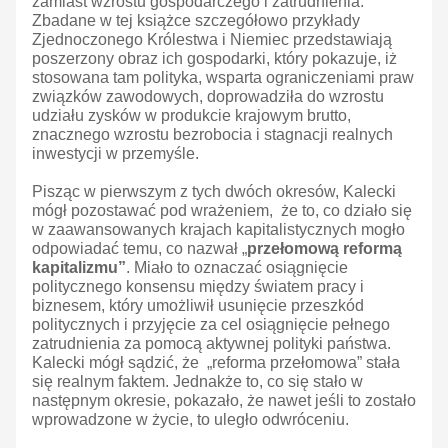
zamiast wzrostu gospodarczego i zatrudnienia.
Zbadane w tej książce szczegółowo przykłady
Zjednoczonego Królestwa i Niemiec przedstawiają
poszerzony obraz ich gospodarki, który pokazuje, iż
stosowana tam polityka, wsparta ograniczeniami praw
związków zawodowych, doprowadziła do wzrostu
udziału zysków w produkcie krajowym brutto,
znacznego wzrostu bezrobocia i stagnacji realnych
inwestycji w przemyśle.
Pisząc w pierwszym z tych dwóch okresów, Kalecki
mógł pozostawać pod wrażeniem, że to, co działo się
w zaawansowanych krajach kapitalistycznych mogło
odpowiadać temu, co nazwał „
przełomową reformą
kapitalizmu”
. Miało to oznaczać osiągnięcie
politycznego konsensu między światem pracy i
biznesem, który umożliwił usunięcie przeszkód
politycznych i przyjęcie za cel osiągnięcie pełnego
zatrudnienia za pomocą aktywnej polityki państwa.
Kalecki mógł sądzić, że „reforma przełomowa” stała
się realnym faktem. Jednakże to, co się stało w
następnym okresie, pokazało, że nawet jeśli to zostało
wprowadzone w życie, to uległo odwróceniu.