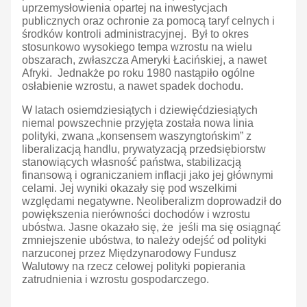
uprzemysłowienia opartej na inwestycjach
publicznych oraz ochronie za pomocą taryf celnych i
środków kontroli administracyjnej. Był to okres
stosunkowo wysokiego tempa wzrostu na wielu
obszarach, zwłaszcza Ameryki Łacińskiej, a nawet
Afryki. Jednakże po roku 1980 nastąpiło ogólne
osłabienie wzrostu, a nawet spadek dochodu.
W latach osiemdziesiątych i dziewięćdziesiątych
niemal powszechnie przyjęta została nowa linia
polityki, zwana „konsensem waszyngtońskim” z
liberalizacją handlu, prywatyzacją przedsiębiorstw
stanowiących własność państwa, stabilizacją
finansową i ograniczaniem inflacji jako jej głównymi
celami. Jej wyniki okazały się pod wszelkimi
względami negatywne. Neoliberalizm doprowadził do
powiększenia nierówności dochodów i wzrostu
ubóstwa. Jasne okazało się, że jeśli ma się osiągnąć
zmniejszenie ubóstwa, to należy odejść od polityki
narzuconej przez Międzynarodowy Fundusz
Walutowy na rzecz celowej polityki popierania
zatrudnienia i wzrostu gospodarczego.