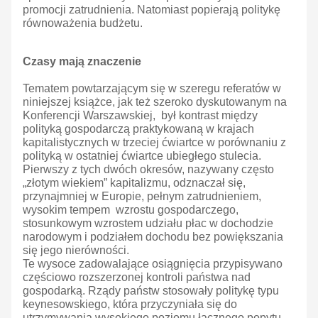
promocji zatrudnienia. Natomiast popierają politykę
równoważenia budżetu.
Czasy mają znaczenie
Tematem powtarzającym się w szeregu referatów w
niniejszej książce, jak też szeroko dyskutowanym na
Konferencji Warszawskiej, był kontrast między
polityką gospodarczą praktykowaną w krajach
kapitalistycznych w trzeciej ćwiartce w porównaniu z
polityką w ostatniej ćwiartce ubiegłego stulecia.
Pierwszy z tych dwóch okresów, nazywany często
„złotym wiekiem” kapitalizmu, odznaczał się,
przynajmniej w Europie, pełnym zatrudnieniem,
wysokim tempem wzrostu gospodarczego,
stosunkowym wzrostem udziału płac w dochodzie
narodowym i podziałem dochodu bez powiększania
się jego nierówności.
Te wysoce zadowalające osiągnięcia przypisywano
częściowo rozszerzonej kontroli państwa nad
gospodarką. Rządy państw stosowały politykę typu
keynesowskiego, która przyczyniała się do
utrzymywania wysokiego poziomu łącznego popytu,