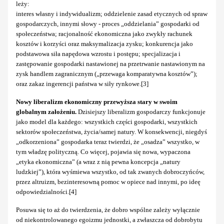
leży:
interes własny i indywidualizm; oddzielenie zasad etycznych od spraw
gospodarczych, innymi słowy - proces „oddzielania” gospodarki od
społeczeństwa; racjonalność ekonomiczna jako zwykły rachunek
kosztów i korzyści oraz maksymalizacja zysku; konkurencja jako
podstawowa siła napędowa wzrostu i postępu; specjalizacja i
zastępowanie gospodarki nastawionej na przetrwanie nastawionym na
zysk handlem zagranicznym („przewaga komparatywna kosztów”);
oraz zakaz ingerencji państwa w siły rynkowe.[3]
Nowy liberalizm ekonomiczny przewyższa stary w swoim
globalnym założeniu.
Dzisiejszy liberalizm gospodarczy funkcjonuje
jako model dla każdego: wszystkich części gospodarki, wszystkich
sektorów społeczeństwa, życia/samej natury. W konsekwencji, niegdyś
„odkorzeniona” gospodarka teraz twierdzi, że „osadza” wszystko, w
tym władzę polityczną. Co więcej, pojawia się nowa, wypaczona
„etyka ekonomiczna” (a wraz z nią pewna koncepcja „natury
ludzkiej”), która wyśmiewa wszystko, od tak zwanych dobroczyńców,
przez altruizm, bezinteresowną pomoc w opiece nad innymi, po ideę
odpowiedzialności.[4]
Posuwa się to aż do twierdzenia, że dobro wspólne zależy wyłącznie
od niekontrolowanego egoizmu jednostki, a zwłaszcza od dobrobytu