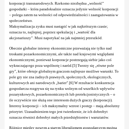
korporacji transnarodowych. Rzekomo niezbędna „wolność”
gospodarki – która paradoksalnie oznacza jedynie wolność korporacji
– polega zatem na wolności od odpowiedzialności i zaangażowania w
społeczeństwo.
Maksymalizacja zysku musi nastąpić w jak najkrótszym czasie;
oznacza to, najlepiej, poprzez spekulację i „wartość dla
akcjonariuszy”. Musi napotykać na jak najmniej przeszkód.
Obecnie globalne interesy ekonomiczne przeważają nie tylko nad
troskami pozaekonomicznymi, ale także nad krajowymi względami
ekonomicznymi, ponieważ korporacje postrzegają siebie jako coś
wykraczającego poza wspólnotę i naród.[5] Tworzy się „równe pole
gry”, które oferuje globalnym graczom najlepsze możliwe warunki. To
pole gry nie zna żadnych prawnych, społecznych, ekologicznych,
kulturowych ani narodowych „barier”.[6] W rezultacie konkurencja
gospodarcza rozgrywa się na rynku wolnym od wszelkich wpływów
pozarynkowych, pozaekonomicznych lub protekcjonistycznych – o
ile oczywiście nie służą one interesom dużych graczy (korporacji).
Interesy korporacji – ich maksymalny wzrost i postęp – mają absolutny
priorytet. Uzasadnieniem tego jest twierdzenie, że ich dobrobyt
oznacza również dobrobyt małych przedsiębiorstw i warsztatów.
Różnicę między nowym a starym liberalizmem gospodarczym można