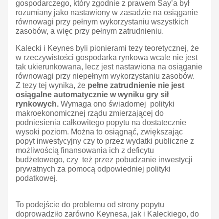
gospodarczego, który zgodnie z prawem Say’a był
rozumiany jako nastawiony w zasadzie na osiąganie
równowagi przy pełnym wykorzystaniu wszystkich
zasobów, a więc przy pełnym zatrudnieniu.
Kalecki i Keynes byli pionierami tezy teoretycznej, że
w rzeczywistości gospodarka rynkowa wcale nie jest
tak ukierunkowana, lecz jest nastawiona na osiąganie
równowagi przy niepełnym wykorzystaniu zasobów.
Z tezy tej wynika, że
pełne zatrudnienie nie jest
osiągalne automatycznie w wyniku gry sił
rynkowych.
Wymaga ono świadomej polityki
makroekonomicznej rządu zmierzającej do
podniesienia całkowitego popytu na dostatecznie
wysoki poziom. Można to osiągnąć, zwiększając
popyt inwestycyjny czy to przez wydatki publiczne z
możliwością finansowania ich z deficytu
budżetowego, czy też przez pobudzanie inwestycji
prywatnych za pomocą odpowiedniej polityki
podatkowej.
To podejście do problemu od strony popytu
doprowadziło zarówno Keynesa, jak i Kaleckiego, do