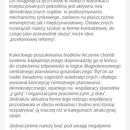
Do osiągnięcia tych celów w nowych warunkach
instytucjonalnych potrzebna jest aktywna rola
demokratycznych rządów w podtrzymywaniu
mechanizmu rynkowego, zarówno na płaszczyźnie
wewnętrznej jak i międzynarodowej. Ostatecznych
rozwiązań należy szukać w formie kontraktowej, do
czego jako przewodnik służyć może idea
„przełomowej reformy”.
Kaleckiego poszukiwania środków leczenie chorób
systemu kapitalistycznego doprowadziły go w końcu
do znalezienia odpowiedzi w logice długookresowego
centralnego planowania gospodarczego. Był on aż
nadto świadomy zagrożeń autokratycznych i dlatego
wysuwał koncepcję centralnego planowania
demokratycznego, opartego na współpracy planistów
„z góry” i organizacjami pracowniczymi „z dołu”.
Jednakże aktualna forma tego rodzaju współpracy
pozostawała w sferze wirtualnej i trudno jest dzisiaj
rozpatrywać ją inaczej niż w kategoriach atrakcyjnej
utopii.
Jednocześnie należy brać pod uwagę negatywne