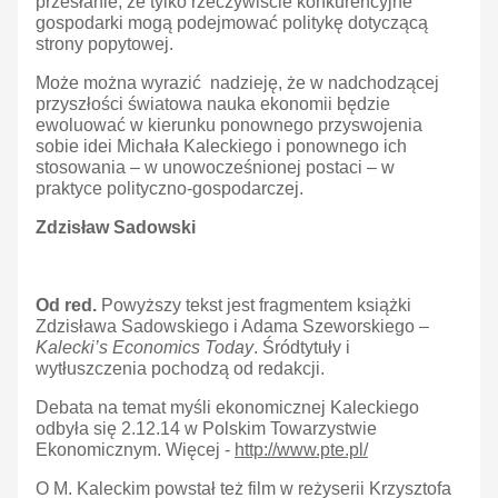
przesłanie, że tylko rzeczywiście konkurencyjne
gospodarki mogą podejmować politykę dotyczącą
strony popytowej.
Może można wyrazić nadzieję, że w nadchodzącej
przyszłości światowa nauka ekonomii będzie
ewoluować w kierunku ponownego przyswojenia
sobie idei Michała Kaleckiego i ponownego ich
stosowania – w unowocześnionej postaci – w
praktyce polityczno-gospodarczej.
Zdzisław Sadowski
Od red.
Powyższy tekst jest fragmentem książki
Zdzisława Sadowskiego i Adama Szeworskiego –
Kalecki’s Economics Today
. Śródtytuły i
wytłuszczenia pochodzą od redakcji.
Debata na temat myśli ekonomicznej Kaleckiego
odbyła się 2.12.14 w Polskim Towarzystwie
Ekonomicznym. Więcej -
http://www.pte.pl/
O M. Kaleckim powstał też film w reżyserii Krzysztofa