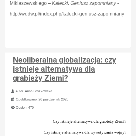
Miklaszewskiego –
Kalecki. Geniusz zapomniany -
http://wddw.pl/index.php/kalecki-geniusz-zapomniany
Neoliberalna globalizacja: czy
istnieje alternatywa dla
grabieży Ziemi?
Szczegóły
Autor:
Anna Leszkowska
Opublikowano: 20 październik 2025
Odsłon: 470
Czy istnieje alternatywa dla grabieży Ziemi?
Czy istnieje alternatywa dla wywoływania wojny?