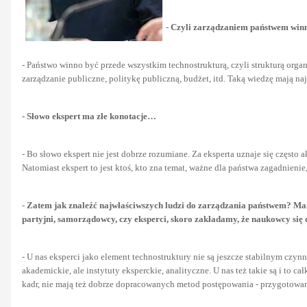
-
Czyli zarządzaniem państwem win
- Państwo winno być przede wszystkim technostrukturą, czyli strukturą orga
zarządzanie publiczne, politykę publiczną, budżet, itd. Taką wiedzę mają naj
- Słowo ekspert ma złe konotacje…
- Bo słowo ekspert nie jest dobrze rozumiane. Za eksperta uznaje się często
Natomiast ekspert to jest ktoś, kto zna temat, ważne dla państwa zagadnieni
-
Zatem jak znaleźć najwłaściwszych ludzi do zarządzania państwem? Mamy 
partyjni, samorządowcy, czy eksperci, skoro zakładamy, że naukowcy się 
- U nas eksperci jako element technostruktury nie są jeszcze stabilnym czyn
akademickie, ale instytuty eksperckie, analityczne. U nas też takie są i to c
kadr, nie mają też dobrze dopracowanych metod postępowania - przygotowan