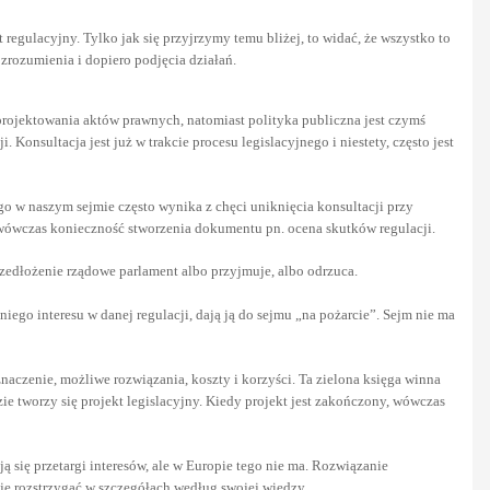
t regulacyjny. Tylko jak się przyjrzymy temu bliżej, to widać, że wszystko to
 zrozumienia i dopiero podjęcia działań.
o projektowania aktów prawnych, natomiast polityka publiczna jest czymś
 Konsultacja jest już w trakcie procesu legislacyjnego i niestety, często jest
ego w naszym sejmie często wynika z chęci uniknięcia konsultacji przy
je wówczas konieczność stworzenia dokumentu pn. ocena skutków regulacji.
zedłożenie rządowe parlament albo przyjmuje, albo odrzuca.
iego interesu w danej regulacji, dają ją do sejmu „na pożarcie”. Sejm nie ma
 znaczenie, możliwe rozwiązania, koszty i korzyści. Ta zielona księga winna
zie tworzy się projekt legislacyjny. Kiedy projekt jest zakończony, wówczas
 się przetargi interesów, ale w Europie tego nie ma. Rozwiązanie
y je rozstrzygać w szczegółach według swojej wiedzy.