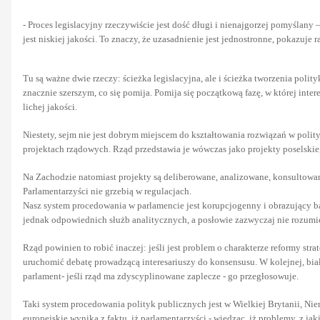
- Proces legislacyjny rzeczywiście jest dość długi i nienajgorzej pomyślany –
jest niskiej jakości. To znaczy, że uzasadnienie jest jednostronne, pokazuj
Tu są ważne dwie rzeczy: ścieżka legislacyjna, ale i ścieżka tworzenia poli
znacznie szerszym, co się pomija. Pomija się początkową fazę, w której intere
lichej jakości.
Niestety, sejm nie jest dobrym miejscem do kształtowania rozwiązań w polity
projektach rządowych. Rząd przedstawia je wówczas jako projekty poselskie,
Na Zachodzie natomiast projekty są deliberowane, analizowane, konsultowan
Parlamentarzyści nie grzebią w regulacjach.
Nasz system procedowania w parlamencie jest korupcjogenny i obrazujący bard
jednak odpowiednich służb analitycznych, a posłowie zazwyczaj nie rozumi
Rząd powinien to robić inaczej: jeśli jest problem o charakterze reformy str
uruchomić debatę prowadzącą interesariuszy do konsensusu. W kolejnej, białej
parlament- jeśli rząd ma zdyscyplinowane zaplecze - go przegłosowuje.
Taki system procedowania polityk publicznych jest w Wielkiej Brytanii, Nie
europejskie wynika z faktu, iż parlamentarzyści - wiedząc, iż problemy, z ja