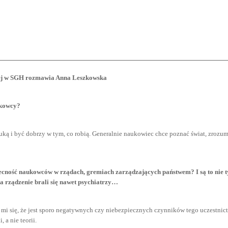
nej w SGH rozmawia Anna Leszkowska
ukowcy?
ą i być dobrzy w tym, co robią. Generalnie naukowiec chce poznać świat, zrozumie
ecność naukowców w rządach, gremiach zarządzających państwem? I są to nie t
za rządzenie brali się nawet psychiatrzy…
je mi się, że jest sporo negatywnych czy niebezpiecznych czynników tego uczestni
 a nie teorii.