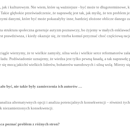
, jak i kulturowym. Nie wiem, które są ważniejsze - być może te długoterminowe, k
 Takie głębokie przeświadczenie, że naprawdę jest tak, jak myślę, że ten problem je
ymi danymi, które być może pokazałyby inne, bardziej złożone oblicze danego z
a struktura społeczna generuje autyzm poznawczy, bo żyjemy w małych enklawach r
st prawdziwsza, i kiedy okazuje się, że trzeba komuś przyznać choć częściową rację,
 ciągle wierzymy, że te wielkie zamysły, silna wola i wielkie serce reformatorów z
adu. Podświadomie uznajemy, że wiedza jest tylko pewną fasadą, a tak naprawdę p
 się mocą jakichś wielkich liderów, bohaterów narodowych i silną wolą. Mierzy się 
ało być, nie takie były zamierzenia ich autorów …
st analiza alternatywnych opcji i analiza potencjalnych konsekwencji – również tyc
zek niezamierzonych konsekwencji.
jąca poznać problem z różnych stron?