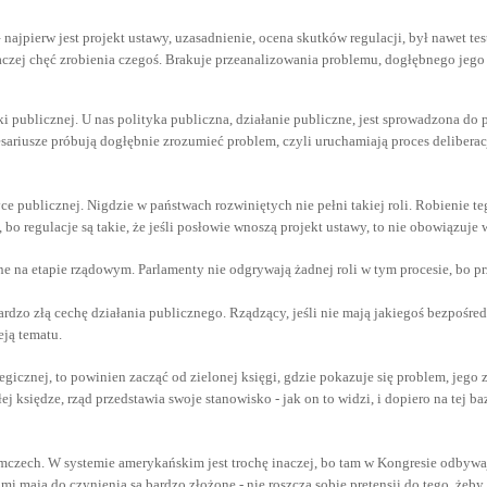
 najpierw jest projekt ustawy, uzasadnienie, ocena skutków regulacji, był nawet tes
e raczej chęć zrobienia czegoś. Brakuje przeanalizowania problemu, dogłębnego jego
tyki publicznej. U nas polityka publiczna, działanie publiczne, jest sprowadzona d
sariusze próbują dogłębnie zrozumieć problem, czyli uruchamiają proces deliberacji.
ce publicznej. Nigdzie w państwach rozwiniętych nie pełni takiej roli. Robienie t
 bo regulacje są takie, że jeśli posłowie wnoszą projekt ustawy, to nie obowiązu
e na etapie rządowym. Parlamenty nie odgrywają żadnej roli w tym procesie, bo pr
zo złą cechę działania publicznego. Rządzący, jeśli nie mają jakiegoś bezpośredn
eją tematu.
ategicznej, to powinien zacząć od zielonej księgi, gdzie pokazuje się problem, jego
 księdze, rząd przedstawia swoje stanowisko - jak on to widzi, i dopiero na tej ba
mczech. W systemie amerykańskim jest trochę inaczej, bo tam w Kongresie odbywają
kimi mają do czynienia są bardzo złożone - nie roszczą sobie pretensji do tego, żeb