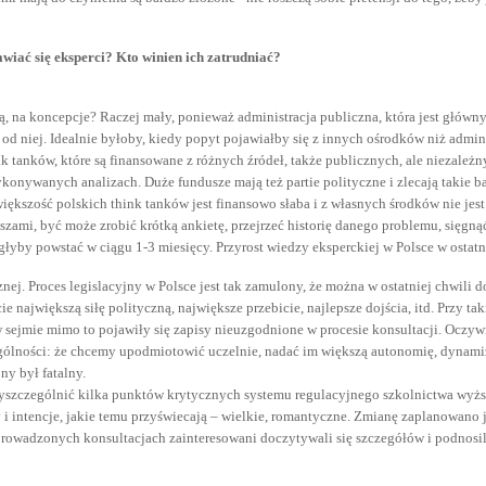
wiać się eksperci? Kto winien ich zatrudniać?
ką, na koncepcje? Raczej mały, ponieważ administracja publiczna, która jest głów
 od niej. Idealnie byłoby, kiedy popyt pojawiałby się z innych ośrodków niż admini
k tanków, które są finansowane z różnych źródeł, także publicznych, ale niezależn
onywanych analizach. Duże fundusze mają też partie polityczne i zlecają takie b
 – większość polskich think tanków jest finansowo słaba i z własnych środków nie je
szami, być może zrobić krótką ankietę, przejrzeć historię danego problemu, sięgną
głyby powstać w ciągu 1-3 miesięcy. Przyrost wiedzy eksperckiej w Polsce w ostat
znej. Proces legislacyjny w Polsce jest tak zamulony, że można w ostatniej chwi
największą siłę polityczną, największe przebicie, najlepsze dojścia, itd. Przy t
 w sejmie mimo to pojawiły się zapisy nieuzgodnione w procesie konsultacji. Oczy
gólności: że chcemy upodmiotowić uczelnie, nadać im większą autonomię, dynam
jny był fatalny.
zczególnić kilka punktów krytycznych systemu regulacyjnego szkolnictwa wyższego
y i intencje, jakie temu przyświecają – wielkie, romantyczne. Zmianę zaplanowan
 prowadzonych konsultacjach zainteresowani doczytywali się szczegółów i podnosil