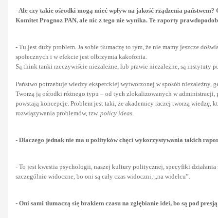
-
Ale czy takie ośrodki mogą mieć wpływ na jakość rządzenia państwem? Cz
Komitet Prognoz PAN, ale nic z tego nie wynika. Te raporty prawdopodobn
- Tu jest duży problem. Ja sobie tłumaczę to tym, że nie mamy jeszcze d
społecznych i w efekcie jest olbrzymia kakofonia.
Są think tanki rzeczywiście niezależne, lub prawie niezależne, są instytuty p
Państwo potrzebuje wiedzy eksperckiej wytworzonej w sposób niezależny, gen
Tworzą ją ośrodki różnego typu – od tych zlokalizowanych w administracji, p
powstają koncepcje. Problem jest taki, że akademicy raczej tworzą wiedzę, kt
rozwiązywania problemów, tzw.
policy ideas
.
- Dlaczego jednak nie ma u polityków chęci wykorzystywania takich rapo
- To jest kwestia psychologii, naszej kultury politycznej, specyfiki działani
szczególnie widoczne, bo oni są cały czas widoczni, „na widelcu”.
- Oni sami tłumaczą się brakiem czasu na zgłębianie idei, bo są pod presj