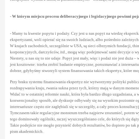
-
W którym miejscu procesu deliberacyjnego i legislacyjnego powinni poja
- Mamy tu kwestie popytu i podaży. Czy jest u nas popyt na wiedzę eksperc
ekspertyzami, woli opierać się na swoich ludziach, albo pośrednio zależnych
W krajach zachodnich, szczególnie w USA, są sieci olbrzymich fundacji, thin
korporacyjnych, darczyńców, itd., mogą więc podejmować sami decyzje o wyk
Niestety, u nas się to nie udaje. Popyt jest mały, więc i podaż nie jest duża
jest kosztowne: trzeba zrobić badanie empiryczne, porozmawiać z interesariu
dobrze, gdybyśmy stworzyli system finansowania takich ekspertyz, które mo
Przy braku systemu finansowania ekspertyz nie wytworzymy polityki public
rozdrapywania kraju, rwania sukna przez tych, którzy mają w danym momencie 
Widać to w ostatniej reformie nauki, która była bardzo długo uzgadniana, a
konwencjonalny sposób, ale dyskusje odbywały się na wysokim poziomie o
interesariusze często nie zagłębiali się w szczegóły, a cały proces konsultacy
Tymczasem takie regulacyjne monstrum trzeba najpierw zrozumieć, potem wys
tego dominowały ogólniki, raczej wyszczególniano cele, do których się dąż
Takie podejście nie mogło przynieść dobrych rezultatów, bo dopiero po tak
pism akademickich.