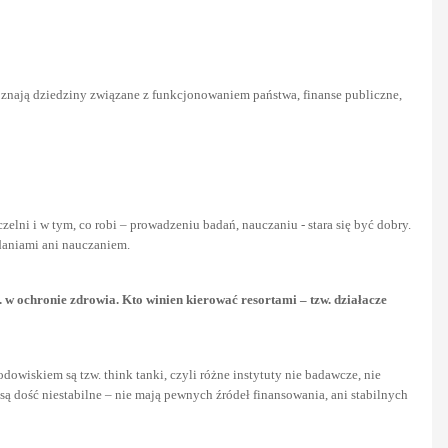
 i znają dziedziny związane z funkcjonowaniem państwa, finanse publiczne,
elni i w tym, co robi – prowadzeniu badań, nauczaniu - stara się być dobry.
adaniami ani nauczaniem.
 w ochronie zdrowia. Kto winien kierować resortami – tzw. działacze
dowiskiem są tzw. think tanki, czyli różne instytuty nie badawcze, nie
ne są dość niestabilne – nie mają pewnych źródeł finansowania, ani stabilnych