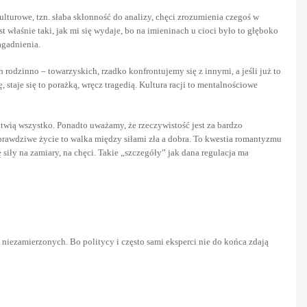
ulturowe, tzn. słaba skłonność do analizy, chęci zrozumienia czegoś w
st właśnie taki, jak mi się wydaje, bo na imieninach u cioci było to głęboko
agadnienia.
odzinno – towarzyskich, rzadko konfrontujemy się z innymi, a jeśli już to
 staje się to porażką, wręcz tragedią. Kultura racji to mentalnościowe
ałatwią wszystko. Ponadto uważamy, że rzeczywistość jest za bardzo
rawdziwe życie to walka między siłami zła a dobra. To kwestia romantyzmu
siły na zamiary, na chęci. Takie „szczegóły” jak dana regulacja ma
h niezamierzonych. Bo politycy i często sami eksperci nie do końca zdają