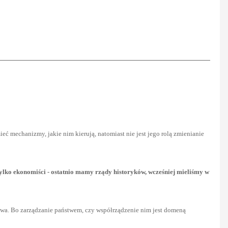
ć mechanizmy, jakie nim kierują, natomiast nie jest jego rolą zmienianie
ylko ekonomiści - ostatnio mamy rządy historyków, wcześniej mieliśmy w
ctwa. Bo zarządzanie państwem, czy współrządzenie nim jest domeną