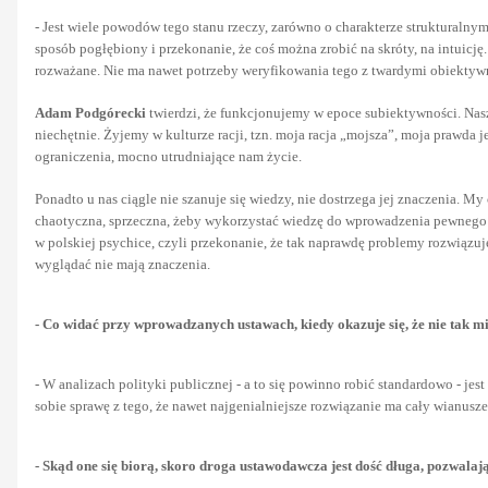
- Jest wiele powodów tego stanu rzeczy, zarówno o charakterze strukturalnym
sposób pogłębiony i przekonanie, że coś można zrobić na skróty, na intuicję.
rozważane. Nie ma nawet potrzeby weryfikowania tego z twardymi obiektywn
Adam Podgórecki
twierdzi, że funkcjonujemy w epoce subiektywności. Nasz
niechętnie. Żyjemy w kulturze racji, tzn. moja racja „mojsza”, moja prawda je
ograniczenia, mocno utrudniające nam życie.
Ponadto u nas ciągle nie szanuje się wiedzy, nie dostrzega jej znaczenia. My
chaotyczna, sprzeczna, żeby wykorzystać wiedzę do wprowadzenia pewnego ł
w polskiej psychice, czyli przekonanie, że tak naprawdę problemy rozwiązuje
wyglądać nie mają znaczenia.
- Co widać przy wprowadzanych ustawach, kiedy okazuje się, że nie tak mi
- W analizach polityki publicznej - a to się powinno robić standardowo - je
sobie sprawę z tego, że nawet najgenialniejsze rozwiązanie ma cały wianus
- Skąd one się biorą, skoro droga ustawodawcza jest dość długa, pozwala