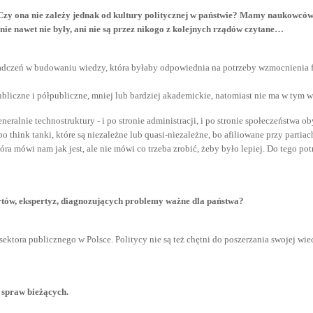
y ona nie zależy jednak od kultury politycznej w państwie? Mamy naukowców, k
ie nawet nie były, ani nie są przez nikogo z kolejnych rządów czytane…
oświadczeń w budowaniu wiedzy, która byłaby odpowiednia na potrzeby wzmocnieni
ubliczne i półpubliczne, mniej lub bardziej akademickie, natomiast nie ma w tym wsz
eralnie technostruktury - i po stronie administracji, i po stronie społeczeństwa 
o think tanki, które są niezależne lub quasi-niezależne, bo afiliowane przy partia
óra mówi nam jak jest, ale nie mówi co trzeba zrobić, żeby było lepiej. Do tego po
rtów, ekspertyz, diagnozujących problemy ważne dla państwa?
a sektora publicznego w Polsce. Politycy nie są też chętni do poszerzania swojej wi
ą spraw bieżących.