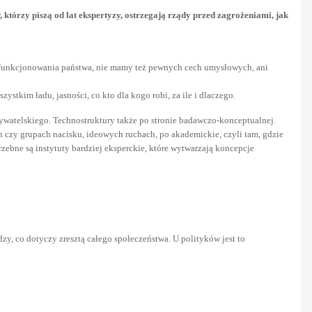
tórzy piszą od lat ekspertyzy, ostrzegają rządy przed zagrożeniami, jak
a funkcjonowania państwa, nie mamy też pewnych cech umysłowych, ani
ystkim ładu, jasności, co kto dla kogo robi, za ile i dlaczego.
obywatelskiego. Technostruktury także po stronie badawczo-konceptualnej.
ch czy grupach nacisku, ideowych ruchach, po akademickie, czyli tam, gdzie
trzebne są instytuty bardziej eksperckie, które wytwarzają koncepcje
edzy, co dotyczy zresztą całego społeczeństwa. U polityków jest to