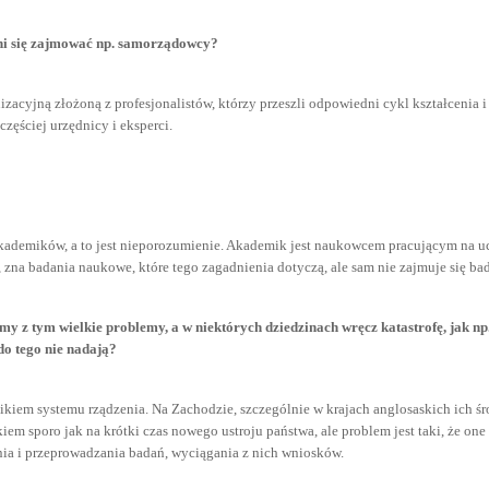
ni się zajmować np. samorządowcy?
nizacyjną złożoną z profesjonalistów, którzy przeszli odpowiedni cykl kształcenia
częściej urzędnicy i eksperci.
 akademików, a to jest nieporozumienie. Akademik jest naukowcem pracującym na ucz
e, zna badania naukowe, które tego zagadnienia dotyczą, ale sam nie zajmuje się b
z tym wielkie problemy, a w niektórych dziedzinach wręcz katastrofę, jak np.
do tego nie nadają?
nikiem systemu rządzenia. Na Zachodzie, szczególnie w krajach anglosaskich ich śro
ałkiem sporo jak na krótki czas nowego ustroju państwa, ale problem jest taki, że o
ia i przeprowadzania badań, wyciągania z nich wniosków.