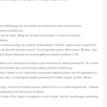
nym zamawiającym, nie bardzo jest zainteresowana niezależnymi
stracja publiczna.
ych od rządu. Mają też dostęp do pieniędzy z różnych fundacji
adania.
st w stanie podjąć się zadania eksperckiego. A dobre opracowanie eksperckie
ć do danych statystycznych. To są tygodnie pracy, albo więcej. Byłoby więc
nich latach dokonał się bowiem głównie dzięki środkom z UE.
li dokonywać znaczących zmian w procedowanych aktach prawnych. To system
akim systemie nie wytworzymy żadnej polityki publicznej.
wiście, mamy tu do czynienia z monstrum regulacyjnym, nie do ogarnięcia w
izm i aby w rankingach międzynarodowych miały lepsze wyniki. Nawet
, od których trzeba zacząć, ustalić też to, co trzeba reregulować. Zamiast
o jednorazowym, heroicznym aktem.
i larum. Przy okazji wyrządzono wiele szkód, choćby zawieszając punktację