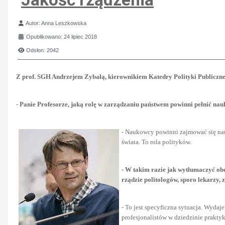
Szczegóły
Autor:
Anna Leszkowska
Opublikowano: 24 lipiec 2018
Odsłon: 2042
Z prof. SGH Andrzejem Zybałą, kierownikiem Katedry Polityki Publicz
-
Panie Profesorze, jaką rolę w zarządzaniu państwem powinni pełnić na
- Naukowcy powinni zajmować się nauk
świata. To rola polityków.
- W takim razie jak wytłumaczyć ob
rządzie politologów, sporo lekarzy, 
- To jest specyficzna sytuacja. Wyda
profesjonalistów w dziedzinie praktyki,