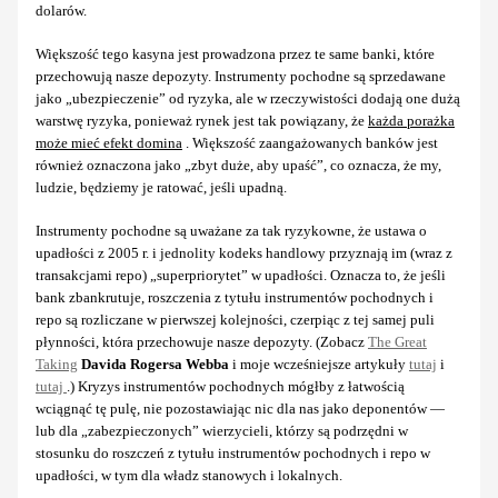
dolarów.
Większość tego kasyna jest prowadzona przez te same banki, które
przechowują nasze depozyty. Instrumenty pochodne są sprzedawane
jako „ubezpieczenie” od ryzyka, ale w rzeczywistości dodają one dużą
warstwę ryzyka, ponieważ rynek jest tak powiązany, że
każda porażka
może mieć efekt domina
. Większość zaangażowanych banków jest
również oznaczona jako „zbyt duże, aby upaść”, co oznacza, że my,
ludzie, będziemy je ratować, jeśli upadną.
Instrumenty pochodne są uważane za tak ryzykowne, że ustawa o
upadłości z 2005 r. i jednolity kodeks handlowy przyznają im (wraz z
transakcjami repo) „superpriorytet” w upadłości. Oznacza to, że jeśli
bank zbankrutuje, roszczenia z tytułu instrumentów pochodnych i
repo są rozliczane w pierwszej kolejności, czerpiąc z tej samej puli
płynności, która przechowuje nasze depozyty. (Zobacz
The Great
Taking
Davida Rogersa Webba
i moje wcześniejsze artykuły
tutaj
i
tutaj
.) Kryzys instrumentów pochodnych mógłby z łatwością
wciągnąć tę pulę, nie pozostawiając nic dla nas jako deponentów —
lub dla „zabezpieczonych” wierzycieli, którzy są podrzędni w
stosunku do roszczeń z tytułu instrumentów pochodnych i repo w
upadłości, w tym dla władz stanowych i lokalnych.