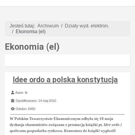
Jesteś tutaj:
Archiwum
Działy wyd. elektron.
Ekonomia (el)
Ekonomia (el)
Idee ordo a polska konstytucja
Szczegóły
Autor:
lb
Opublikowano: 14 maj 2010
Odsłon: 6450
W Polskim Towarzystwie Ekonomicznym odbyła się 10 maja
dyskusja ekonomistów związana z promocją książki pt.
Idee ordo i
społeczna gospodarka rynkowa.
Komentarz do książki wygłosili