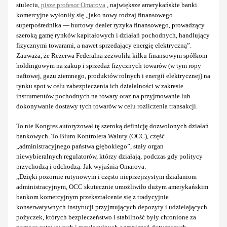
stuleciu,
pisze profesor Omarova
, największe amerykańskie banki
komercyjne wyłoniły się „jako nowy rodzaj finansowego
superpośrednika — hurtowy dealer ryzyka finansowego, prowadzący
szeroką gamę rynków kapitałowych i działań pochodnych, handlujący
fizycznymi towarami, a nawet sprzedający energię elektryczną”.
Zauważa, że Rezerwa Federalna zezwoliła kilku finansowym spółkom
holdingowym na zakup i sprzedaż fizycznych towarów (w tym ropy
naftowej, gazu ziemnego, produktów rolnych i energii elektrycznej) na
rynku spot w celu zabezpieczenia ich działalności w zakresie
instrumentów pochodnych na towary oraz na przyjmowanie lub
dokonywanie dostawy tych towarów w celu rozliczenia transakcji.
To nie Kongres autoryzował tę szeroką definicję dozwolonych działań
bankowych. To Biuro Kontrolera Waluty (OCC), część
„administracyjnego państwa głębokiego”, stały organ
niewybieralnych regulatorów, którzy działają, podczas gdy politycy
przychodzą i odchodzą. Jak wyjaśnia Omarova:
„Dzięki pozornie rutynowym i często nieprzejrzystym działaniom
administracyjnym, OCC skutecznie umożliwiło dużym amerykańskim
bankom komercyjnym przekształcenie się z tradycyjnie
konserwatywnych instytucji przyjmujących depozyty i udzielających
pożyczek, których bezpieczeństwo i stabilność były chronione za