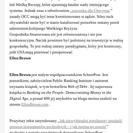
lub Wielką Recesję, które ujawniają fatalne wady istniejącego
systemu. Jednak wraz z odwróceniem „
szacunku dla Chevrona
”
zasady OCC mogą być teraz kwestionowane w sądzie. Silny ruch
obywatelski może być w stanie katalizować potrzebne zmiany przed
uderzeniem kolejnego Wielkiego Kryzysu.
Gospodarka finansowana nie jest zrównoważona i nie jest
konkurencyjna. Nacisk powinien być położony na inwestycje w realną
gospodarkę. To jest rodzaj zmiany paradygmatu, który jest konieczny,
jeśli USA mają przetrwać i prosperować.
Ellen Brown
Ellen Brown
jest stałym współpracownikiem ScheerPost. Jest
prawnikiem, założycielem Public Banking Institute i autorem
trzynastu książek, w tym bestsellera
Web of Debt .
Jej najnowsza
książka to
Banking on the People: Democratizing Money in the
Digital Age
, a ponad 400 jej artykułów na blogu można znaleźć na
stronie
EllenBrown.com
.
Powyższy tekst zatytułowany „
Jak niewybieralni regulatorzy uwolnili
potwora instrumentów pochodnych – i jak można go oswoić
”
pochodzi z portalu niezależnych dziennikarzy ScheerPost: