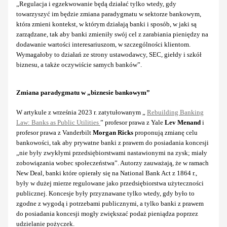
„Regulacja i egzekwowanie będą działać tylko wtedy, gdy
towarzyszyć im będzie zmiana paradygmatu w sektorze bankowym,
która zmieni kontekst, w którym działają banki i sposób, w jaki są
zarządzane, tak aby banki zmieniły swój cel z zarabiania pieniędzy na
dodawanie wartości interesariuszom, w szczególności klientom.
Wymagałoby to działań ze strony ustawodawcy, SEC, giełdy i szkół
biznesu, a także oczywiście samych banków”.
Zmiana paradygmatu w „biznesie bankowym”
W artykule z września 2023 r. zatytułowanym „
Rebuilding Banking
Law: Banks as Public Utilities
” profesor prawa z Yale
Lev Menand
i
profesor prawa z Vanderbilt
Morgan Ricks
proponują zmianę celu
bankowości, tak aby prywatne banki z prawem do posiadania koncesji
„nie były zwykłymi przedsiębiorstwami nastawionymi na zysk; miały
zobowiązania wobec społeczeństwa”. Autorzy zauważają, że w ramach
New Deal, banki które opierały się na National Bank Act z 1864 r.,
były w dużej mierze regulowane jako przedsiębiorstwa użyteczności
publicznej. Koncesje były przyznawane tylko wtedy, gdy było to
zgodne z wygodą i potrzebami publicznymi, a tylko banki z prawem
do posiadania koncesji mogły zwiększać podaż pieniądza poprzez
udzielanie pożyczek.