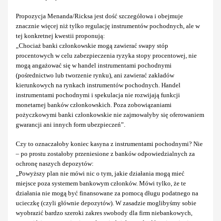
Propozycja Menanda/Ricksa jest dość szczegółowa i obejmuje
znacznie więcej niż tylko regulację instrumentów pochodnych, ale w
tej konkretnej kwestii proponują:
„Chociaż banki członkowskie mogą zawierać swapy stóp
procentowych w celu zabezpieczenia ryzyka stopy procentowej, nie
mogą angażować się w handel instrumentami pochodnymi
(pośrednictwo lub tworzenie rynku), ani zawierać zakładów
kierunkowych na rynkach instrumentów pochodnych. Handel
instrumentami pochodnymi i spekulacja nie rozwijają funkcji
monetarnej banków członkowskich. Poza zobowiązaniami
pożyczkowymi banki członkowskie nie zajmowałyby się oferowaniem
gwarancji ani innych form ubezpieczeń”.
Czy to oznaczałoby koniec kasyna z instrumentami pochodnymi? Nie
– po prostu zostałoby przeniesione z banków odpowiedzialnych za
ochronę naszych depozytów:
„Powyższy plan nie mówi nic o tym, jakie działania mogą mieć
miejsce poza systemem bankowym członków. Mówi tylko, że te
działania nie mogą być finansowane za pomocą długu podatnego na
ucieczkę (czyli głównie depozytów). W zasadzie moglibyśmy sobie
wyobrazić bardzo szeroki zakres swobody dla firm niebankowych,