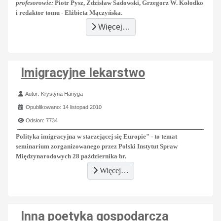
profesorowie:
Piotr Pysz, Zdzisław Sadowski, Grzegorz W. Kołodko
i redaktor tomu - Elżbieta Mączyńska.
Więcej…
Imigracyjne lekarstwo
Szczegóły
Autor:
Krystyna Hanyga
Opublikowano: 14 listopad 2010
Odsłon: 7734
Polityka imigracyjna w starzejącej się Europie"
- to temat
seminarium zorganizowanego przez Polski Instytut Spraw
Międzynarodowych 28 października br.
Więcej…
Inna poetyka gospodarcza