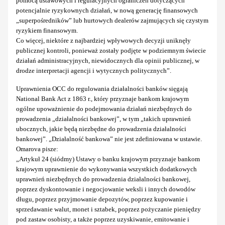
pomocą ustawowych i regulacyjnych ograniczeń dotyczących
potencjalnie ryzykownych działań, w nową generację finansowych
„superpośredników” lub hurtowych dealerów zajmujących się czystym
ryzykiem finansowym.
Co więcej, niektóre z najbardziej wpływowych decyzji uniknęły
publicznej kontroli, ponieważ zostały podjęte w podziemnym świecie
działań administracyjnych, niewidocznych dla opinii publicznej, w
drodze interpretacji agencji i wytycznych politycznych”.
Uprawnienia OCC do regulowania działalności banków sięgają
National Bank Act z 1863 r., który przyznaje bankom krajowym
ogólne upoważnienie do podejmowania działań niezbędnych do
prowadzenia „działalności bankowej”, w tym „takich uprawnień
ubocznych, jakie będą niezbędne do prowadzenia działalności
bankowej”. „Działalność bankowa” nie jest zdefiniowana w ustawie.
Omarova pisze:
„Artykuł 24 (siódmy) Ustawy o banku krajowym przyznaje bankom
krajowym uprawnienie do wykonywania wszystkich dodatkowych
uprawnień niezbędnych do prowadzenia działalności bankowej,
poprzez dyskontowanie i negocjowanie weksli i innych dowodów
długu, poprzez przyjmowanie depozytów, poprzez kupowanie i
sprzedawanie walut, monet i sztabek, poprzez pożyczanie pieniędzy
pod zastaw osobisty, a także poprzez uzyskiwanie, emitowanie i