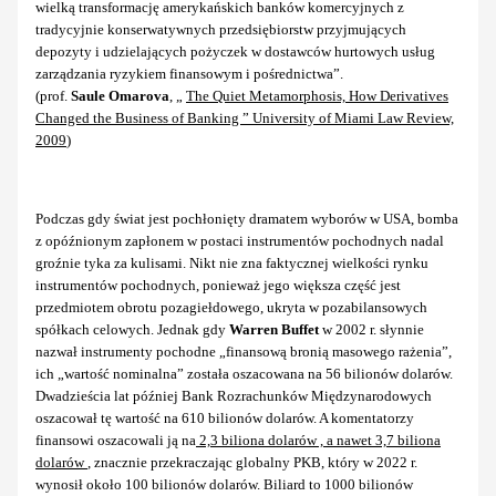
wielką transformację amerykańskich banków komercyjnych z
tradycyjnie konserwatywnych przedsiębiorstw przyjmujących
depozyty i udzielających pożyczek w dostawców hurtowych usług
zarządzania ryzykiem finansowym i pośrednictwa”.
(prof.
Saule Omarova
, „
The Quiet Metamorphosis, How Derivatives
Changed the Business of Banking ” University of Miami Law Review,
2009
)
Podczas gdy świat jest pochłonięty dramatem wyborów w USA, bomba
z opóźnionym zapłonem w postaci instrumentów pochodnych nadal
groźnie tyka za kulisami. Nikt nie zna faktycznej wielkości rynku
instrumentów pochodnych, ponieważ jego większa część jest
przedmiotem obrotu pozagiełdowego, ukryta w pozabilansowych
spółkach celowych. Jednak gdy
Warren Buffet
w 2002 r. słynnie
nazwał instrumenty pochodne „finansową bronią masowego rażenia”,
ich „wartość nominalna” została oszacowana na 56 bilionów dolarów.
Dwadzieścia lat później Bank Rozrachunków Międzynarodowych
oszacował tę wartość na 610 bilionów dolarów. A komentatorzy
finansowi oszacowali ją na
2,3 biliona dolarów , a nawet 3,7 biliona
dolarów
, znacznie przekraczając globalny PKB, który w 2022 r.
wynosił około 100 bilionów dolarów. Biliard to 1000 bilionów