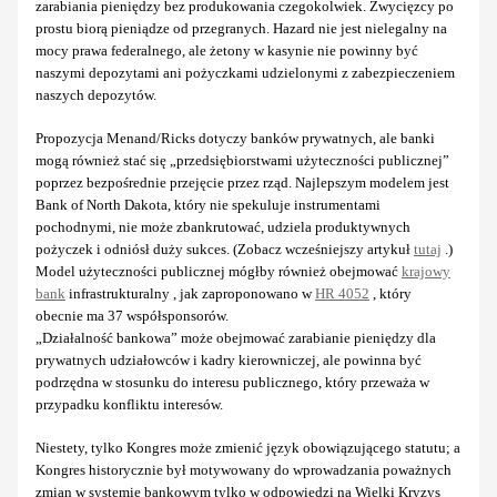
zarabiania pieniędzy bez produkowania czegokolwiek. Zwycięzcy po
prostu biorą pieniądze od przegranych. Hazard nie jest nielegalny na
mocy prawa federalnego, ale żetony w kasynie nie powinny być
naszymi depozytami ani pożyczkami udzielonymi z zabezpieczeniem
naszych depozytów.
Propozycja Menand/Ricks dotyczy banków prywatnych, ale banki
mogą również stać się „przedsiębiorstwami użyteczności publicznej”
poprzez bezpośrednie przejęcie przez rząd. Najlepszym modelem jest
Bank of North Dakota, który nie spekuluje instrumentami
pochodnymi, nie może zbankrutować, udziela produktywnych
pożyczek i odniósł duży sukces. (Zobacz wcześniejszy artykuł
tutaj
.)
Model użyteczności publicznej mógłby również obejmować
krajowy
bank
infrastrukturalny , jak zaproponowano w
HR 4052
, który
obecnie ma 37 współsponsorów.
„Działalność bankowa” może obejmować zarabianie pieniędzy dla
prywatnych udziałowców i kadry kierowniczej, ale powinna być
podrzędna w stosunku do interesu publicznego, który przeważa w
przypadku konfliktu interesów.
Niestety, tylko Kongres może zmienić język obowiązującego statutu; a
Kongres historycznie był motywowany do wprowadzania poważnych
zmian w systemie bankowym tylko w odpowiedzi na Wielki Kryzys