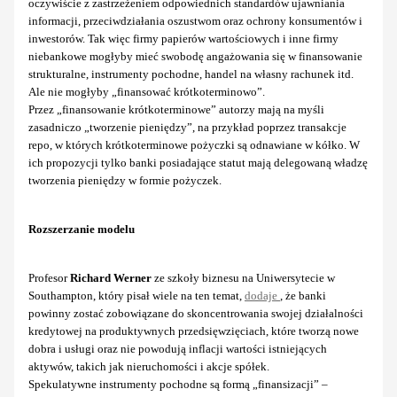
oczywiście z zastrzeżeniem odpowiednich standardów ujawniania
informacji, przeciwdziałania oszustwom oraz ochrony konsumentów i
inwestorów. Tak więc firmy papierów wartościowych i inne firmy
niebankowe mogłyby mieć swobodę angażowania się w finansowanie
strukturalne, instrumenty pochodne, handel na własny rachunek itd.
Ale nie mogłyby „finansować krótkoterminowo”.
Przez „finansowanie krótkoterminowe” autorzy mają na myśli
zasadniczo „tworzenie pieniędzy”, na przykład poprzez transakcje
repo, w których krótkoterminowe pożyczki są odnawiane w kółko. W
ich propozycji tylko banki posiadające statut mają delegowaną władzę
tworzenia pieniędzy w formie pożyczek.
Rozszerzanie modelu
Profesor
Richard Werner
ze szkoły biznesu na Uniwersytecie w
Southampton, który pisał wiele na ten temat,
dodaje
, że banki
powinny zostać zobowiązane do skoncentrowania swojej działalności
kredytowej na produktywnych przedsięwzięciach, które tworzą nowe
dobra i usługi oraz nie powodują inflacji wartości istniejących
aktywów, takich jak nieruchomości i akcje spółek.
Spekulatywne instrumenty pochodne są formą „finansizacji” –