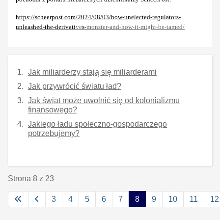
https://scheerpost.com/2024/08/03/how-unelected-regulators-
unleashed-the-derivati
ve
s-
monster-and-how-it-might-be-tamed/
Jak miliarderzy stają się miliarderami
Jak przywrócić światu ład?
Jak świat może uwolnić się od kolonializmu
finansowego?
Jakiego ładu społeczno-gospodarczego
potrzebujemy?
Strona 8 z 23
3
4
5
6
7
8
9
10
11
12