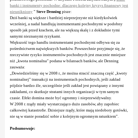
banki i instrumenty pochodne: dlaczego kolejny kryzys finansowy jest
nieunikniony
”
Steve Denning
pisze:
Dziś banki są większe i bardziej nieprzejrzyste niż kiedykolwiek
wcześniej, a nadal handlują instrumentami pochodnymi w podobny
sposób jak przed krachem, ale na większą skalę i z dokładnie tymi
samymi nieznanymi ryzykami.
Większość tego handlu instrumentami pochodnymi odbywa się za
pośrednictwem największych banków. Powszechnie przyjmuje się, że
rzeczywiste ryzyko instrumentów pochodnych jest znacznie mniejsze
niż „kwota nominalna” podana w bilansach banków, ale Denning
zauważa:
„Dowiedzieliśmy się w 2008 r., że można stracić znaczną część „kwoty
nominalnej” transakcji na instrumentach pochodnych, jeśli zakład
pójdzie bardzo źle, szczególnie jeśli zakład jest powiązany z innymi
zakładami, co skutkuje stratami innych organizacji w tym samym
czasie. Efekt domina może być ogromny i nieprzewidywalny.
W 2008 r. rządy miały wystarczająco dużo zasobów, aby zapobiec
całkowitej katastrofie. Dzisiejsze rządy, które mają niedobory gotówki,
nie są w stanie poradzić sobie z kolejnym ogromnym ratunkiem”.
Podsumowuje: