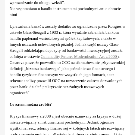
wprowadzanie do obiegu weksli”.
Nie wspomniano o handlu instrumentami pochodnymi ani o obrocie
nimi.
Uprawnienia banków zostały dodatkowo ograniczone przez Kongres w
ustawie Glass-Steagall z 1933 r., która wyraźnie zabraniała bankom
handlu papierami wartościowymi spółek kapitałowych, a także w
innych ustawach uchwalonych później. Jednak część ustawy Glass-
Steagall oddzielająca depozyty od bankowości inwestycyjnej została
cofnięta w ustawie
Commodity Futures Modernization Act z 2000
r.
Omarova pisze, że pozwoliło to OCC na sformułowanie „zbyt szerokiej
definicji „biznesu bankowego” jako pośrednictwa finansowego i
handlu ryzykiem finansowym we wszystkich jego formach, a ten
schemat analizy pozwolił OCC na rozszerzenie zakresu dozwolonych
przez banki działań praktycznie bez żadnych ustawowych
ograniczeń”.
Co zatem można zrobić?
Kryzys finansowy z 2008 r. jest obecnie uznawany za kryzys w dużej
mierze związany z instrumentami pochodnymi. Jednak ogromne
wysiłki na rzecz reformy finansowej w kolejnych latach nie rozwiązały
podstawowego problemu. W artykule Forbesa zatytułowanym „
Duże