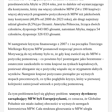
przedstawiciela Afryki w 2024 roku, jest to dalekie od wystarczającego
dla kontynentu, który ma więcej członków MFW (54 z 190 krajów) i
więcej aktywnych programów pożyczkowych MFW niż jakikolwiek
inny kontynent (46,8% od 2000 do 2023 roku), ale drugi najniższy
udział głosów (6,5%) po Oceanii. Ameryka Północna, licząca dwóch
członków, dysponuje 943 085 głosami, natomiast Afryka, mająca 54
członków, dysponuje 326 033 głosami.
W następstwie kryzysu finansowego z 2007 r. i na początku Trzeciego
Wielkiego Kryzysu MFW postanowił rozpocząć proces reform.
Motywacją do tej reformy było to, że gdy kraj zwrócił się do MFW o
pożyczkę pomostową – co powinno być postrzegane jako bezstronne –
ostatecznie zaszkodziło to temu krajowi na rynkach kapitałowych,
ponieważ ubieganie się o pożyczkę wiązało się ze stygmatem słabych
wyników. Następnie krajowi pożyczano pieniądze po wyższych
stopach procentowych, co tylko pogłębiło kryzys, który w pierwszej
kolejności zainicjował wniosek o pożyczkę pomostową.
Za tym problemem krył się głębszy problem:
wszyscy dyrektorzy
zarządzający MFW byli Europejczykami,
co oznacza, że Globalne
Południe nie miało żadnej obecności w wyższych szeregach
kierownictwa MFW. Cała struktura głosowania w MFW uległa