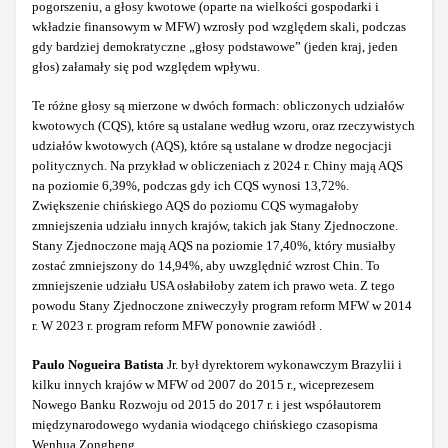
pogorszeniu, a głosy kwotowe (oparte na wielkości gospodarki i
wkładzie finansowym w MFW) wzrosły pod względem skali, podczas
gdy bardziej demokratyczne „głosy podstawowe” (jeden kraj, jeden
głos) załamały się pod względem wpływu.
Te różne głosy są mierzone w dwóch formach: obliczonych udziałów
kwotowych (CQS), które są ustalane według wzoru, oraz rzeczywistych
udziałów kwotowych (AQS), które są ustalane w drodze negocjacji
politycznych. Na przykład w obliczeniach z 2024 r. Chiny mają AQS
na poziomie 6,39%, podczas gdy ich CQS wynosi 13,72%.
Zwiększenie chińskiego AQS do poziomu CQS wymagałoby
zmniejszenia udziału innych krajów, takich jak Stany Zjednoczone.
Stany Zjednoczone mają AQS na poziomie 17,40%, który musiałby
zostać zmniejszony do 14,94%, aby uwzględnić wzrost Chin. To
zmniejszenie udziału USA osłabiłoby zatem ich prawo weta. Z tego
powodu Stany Zjednoczone zniweczyły program reform MFW w 2014
r. W 2023 r. program reform MFW ponownie zawiódł .
Paulo Nogueira Batista
Jr. był dyrektorem wykonawczym Brazylii i
kilku innych krajów w MFW od 2007 do 2015 r., wiceprezesem
Nowego Banku Rozwoju od 2015 do 2017 r. i jest współautorem
międzynarodowego wydania wiodącego chińskiego czasopisma
Wenhua Zongheng .