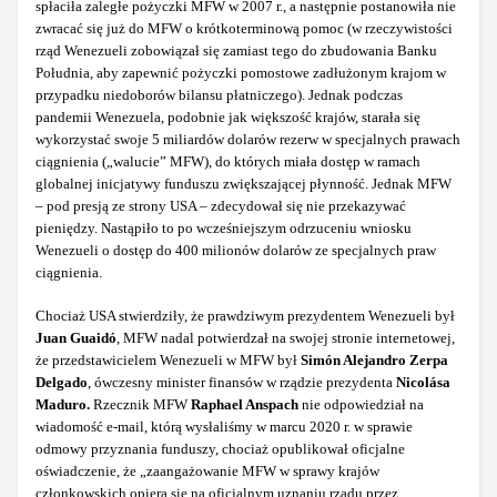
spłaciła zaległe pożyczki MFW w 2007 r., a następnie postanowiła nie
zwracać się już do MFW o krótkoterminową pomoc (w rzeczywistości
rząd Wenezueli zobowiązał się zamiast tego do zbudowania Banku
Południa, aby zapewnić pożyczki pomostowe zadłużonym krajom w
przypadku niedoborów bilansu płatniczego). Jednak podczas
pandemii Wenezuela, podobnie jak większość krajów, starała się
wykorzystać swoje 5 miliardów dolarów rezerw w specjalnych prawach
ciągnienia („walucie” MFW), do których miała dostęp w ramach
globalnej inicjatywy funduszu zwiększającej płynność. Jednak MFW
– pod presją ze strony USA – zdecydował się nie przekazywać
pieniędzy. Nastąpiło to po wcześniejszym odrzuceniu wniosku
Wenezueli o dostęp do 400 milionów dolarów ze specjalnych praw
ciągnienia.
Chociaż USA stwierdziły, że prawdziwym prezydentem Wenezueli był
Juan Guaidó
, MFW nadal potwierdzał na swojej stronie internetowej,
że przedstawicielem Wenezueli w MFW był
Simón Alejandro Zerpa
Delgado
, ówczesny minister finansów w rządzie prezydenta
Nicolása
Maduro.
Rzecznik MFW
Raphael Anspach
nie odpowiedział na
wiadomość e-mail, którą wysłaliśmy w marcu 2020 r. w sprawie
odmowy przyznania funduszy, chociaż opublikował oficjalne
oświadczenie, że „zaangażowanie MFW w sprawy krajów
członkowskich opiera się na oficjalnym uznaniu rządu przez