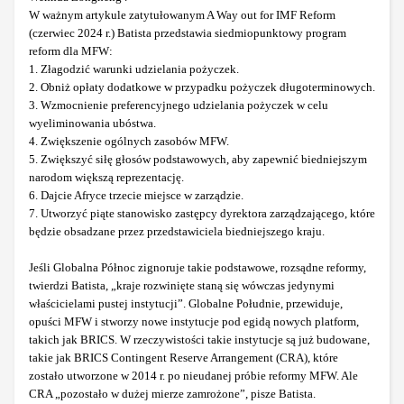
W ważnym artykule zatytułowanym A Way out for IMF Reform
(czerwiec 2024 r.) Batista przedstawia siedmiopunktowy program
reform dla MFW:
1. Złagodzić warunki udzielania pożyczek.
2. Obniż opłaty dodatkowe w przypadku pożyczek długoterminowych.
3. Wzmocnienie preferencyjnego udzielania pożyczek w celu
wyeliminowania ubóstwa.
4. Zwiększenie ogólnych zasobów MFW.
5. Zwiększyć siłę głosów podstawowych, aby zapewnić biedniejszym
narodom większą reprezentację.
6. Dajcie Afryce trzecie miejsce w zarządzie.
7. Utworzyć piąte stanowisko zastępcy dyrektora zarządzającego, które
będzie obsadzane przez przedstawiciela biedniejszego kraju.
Jeśli Globalna Północ zignoruje takie podstawowe, rozsądne reformy,
twierdzi Batista, „kraje rozwinięte staną się wówczas jedynymi
właścicielami pustej instytucji”. Globalne Południe, przewiduje,
opuści MFW i stworzy nowe instytucje pod egidą nowych platform,
takich jak BRICS. W rzeczywistości takie instytucje są już budowane,
takie jak BRICS Contingent Reserve Arrangement (CRA), które
zostało utworzone w 2014 r. po nieudanej próbie reformy MFW. Ale
CRA „pozostało w dużej mierze zamrożone”, pisze Batista.