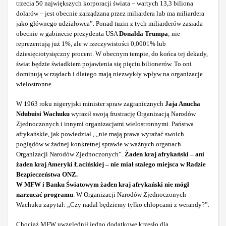
trzecia 50 największych korporacji świata – wartych 13,3 biliona
dolarów – jest obecnie zarządzana przez miliardera lub ma miliardera
jako głównego udziałowca”. Ponad tuzin z tych miliarderów zasiada
obecnie w gabinecie prezydenta USA
Donalda Trumpa
; nie
reprezentują już 1%, ale w rzeczywistości 0,0001% lub
dziesięciotysięczny procent. W obecnym tempie, do końca tej dekady,
świat będzie świadkiem pojawienia się pięciu bilionerów. To oni
dominują w rządach i dlatego mają niezwykły wpływ na organizacje
wielostronne.
W 1963 roku nigeryjski minister spraw zagranicznych
Jaja Anucha
Ndubuisi Wachuku
wyraził swoją frustrację Organizacją Narodów
Zjednoczonych i innymi organizacjami wielostronnymi. Państwa
afrykańskie, jak powiedział , „nie mają prawa wyrażać swoich
poglądów w żadnej konkretnej sprawie w ważnych organach
Organizacji Narodów Zjednoczonych”.
Żaden kraj afrykański – ani
żaden kraj Ameryki Łacińskiej – nie miał stałego miejsca w Radzie
Bezpieczeństwa ONZ.
W MFW i Banku Światowym żaden kraj afrykański nie mógł
narzucać programu
. W Organizacji Narodów Zjednoczonych
Wachuku zapytał: „Czy nadal będziemy tylko chłopcami z werandy?”.
Chociaż MFW uwzględnił jedno dodatkowe krzesło dla