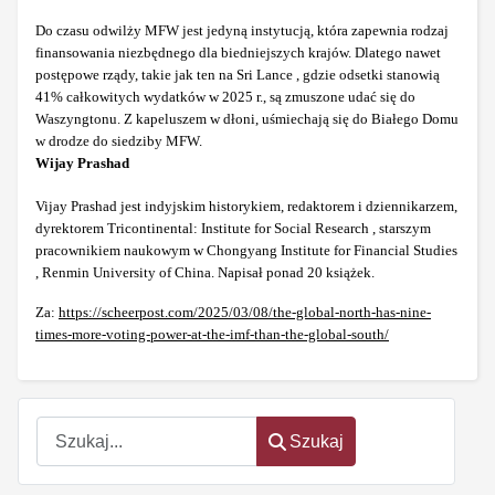
Do czasu odwilży MFW jest jedyną instytucją, która zapewnia rodzaj
finansowania niezbędnego dla biedniejszych krajów. Dlatego nawet
postępowe rządy, takie jak ten na Sri Lance , gdzie odsetki stanowią
41% całkowitych wydatków w 2025 r., są zmuszone udać się do
Waszyngtonu. Z kapeluszem w dłoni, uśmiechają się do Białego Domu
w drodze do siedziby MFW.
Wijay Prashad
Vijay Prashad jest indyjskim historykiem, redaktorem i dziennikarzem,
dyrektorem Tricontinental: Institute for Social Research , starszym
pracownikiem naukowym w Chongyang Institute for Financial Studies
, Renmin University of China. Napisał ponad 20 książek.
Za:
https://scheerpost.com/2025/03/08/the-global-north-has-nine-
times-more-voting-power-at-the-imf-than-the-global-south/
Szukaj
Szukaj