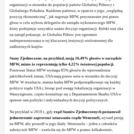
organizacji w stosunku do populacji państw Globalnej Północy i
Globalnego Południa. Każdemu państwu, w oparciu o jego „względną
pozycję ekonomiczną”, jak sugeruje MFW, przyznawane jest prawo
głosu w celu wyboru delegatów do zarządu wykonawczego MFW ,
który podejmuje wszystkie ważne decyzje organizacji. Krótki rzut oka
na zarząd pokazuje, że Globalna Północ jest ogromnie
nadreprezentowana w tej kluczowej instytucji wielostronnej dla
zadłużonych krajów.
Stany Zjednoczone, na przykład, mają 16,49% głosów w zarządzie
MFW, mimo że reprezentują tylko 4,22% światowej populacji.
Ponieważ Statut MFW wymaga 85% głosów do wprowadzenia
jakichkolwiek zmian, USA mają prawo weta w stosunku do decyzji
MFW. W rezultacie, starsza kadra MFW podporządkowuje się każdej
polityce rządu USA i, biorąc pod uwagę lokalizację organizacji w
Waszyngtonie, często konsultuje się z Departamentem Skarbu USA w
sprawie ram polityki i indywidualnych decyzji politycznych.
Na przykład w 2019 r., gdy
rząd Stanów Zjednoczonych postanowił
jednostronnie zaprzestać uznawania rządu Wenezueli,
wywarł presję
na MFW, aby poszedł w jego ślady. Wenezuela – jeden z członków
założycieli MFW – zwróciła się do MFW o pomoc kilkakrotnie,