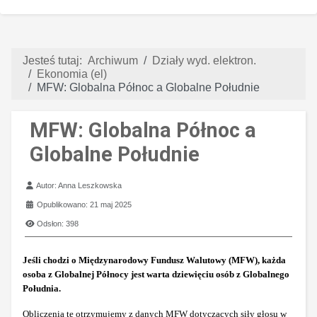
Jesteś tutaj:
Archiwum
Działy wyd. elektron.
Ekonomia (el)
MFW: Globalna Północ a Globalne Południe
MFW: Globalna Północ a
Globalne Południe
Szczegóły
Autor:
Anna Leszkowska
Opublikowano: 21 maj 2025
Odsłon: 398
Jeśli chodzi o Międzynarodowy Fundusz Walutowy (MFW), każda
osoba z Globalnej Północy jest warta dziewięciu osób z Globalnego
Południa.
Obliczenia te otrzymujemy z danych MFW dotyczących siły głosu w