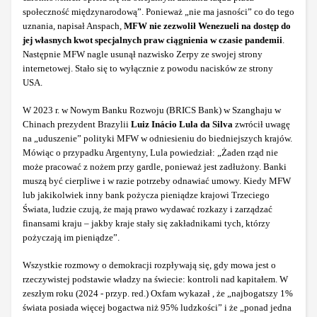
społeczność międzynarodową”. Ponieważ „nie ma jasności” co do tego
uznania, napisał Anspach,
MFW nie zezwolił Wenezueli na dostęp do
jej własnych kwot specjalnych praw ciągnienia w czasie pandemii
.
Następnie MFW nagle usunął nazwisko Zerpy ze swojej strony
internetowej. Stało się to wyłącznie z powodu nacisków ze strony
USA.
W 2023 r. w Nowym Banku Rozwoju (BRICS Bank) w Szanghaju w
Chinach prezydent Brazylii
Luiz Inácio Lula da Silva
zwrócił uwagę
na „uduszenie” polityki MFW w odniesieniu do biedniejszych krajów.
Mówiąc o przypadku Argentyny, Lula powiedział: „Żaden rząd nie
może pracować z nożem przy gardle, ponieważ jest zadłużony. Banki
muszą być cierpliwe i w razie potrzeby odnawiać umowy. Kiedy MFW
lub jakikolwiek inny bank pożycza pieniądze krajowi Trzeciego
Świata, ludzie czują, że mają prawo wydawać rozkazy i zarządzać
finansami kraju – jakby kraje stały się zakładnikami tych, którzy
pożyczają im pieniądze”.
Wszystkie rozmowy o demokracji rozpływają się, gdy mowa jest o
rzeczywistej podstawie władzy na świecie: kontroli nad kapitałem. W
zeszłym roku (2024 - przyp. red.) Oxfam wykazał , że „najbogatszy 1%
świata posiada więcej bogactwa niż 95% ludzkości” i że „ponad jedna