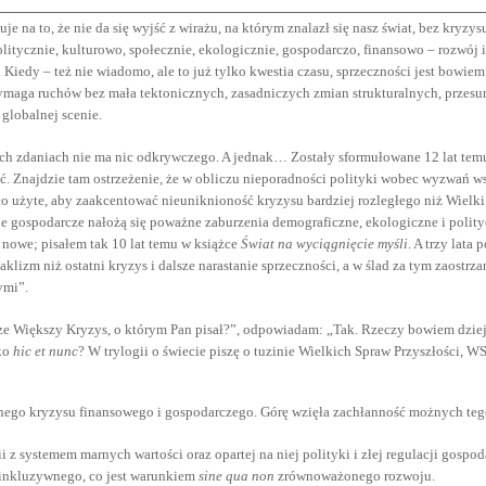
je na to, że nie da się wyjść z wirażu, na którym znalazł się nasz świat, bez kryz
tycznie, kulturowo, społecznie, ekologicznie, gospodarczo, finansowo – rozwój i po
 Kiedy – też nie wiadomo, ale to już tylko kwestia czasu, sprzeczności jest bowiem
maga ruchów bez mała tektonicznych, zasadniczych zmian strukturalnych, przesu
a globalnej scenie.
ych zdaniach nie ma nic odkrywczego. A jednak… Zostały sformułowane 12 lat tem
ć. Znajdzie tam ostrzeżenie, że w obliczu nieporadności polityki wobec wyzwań w
ało użyte, aby zaakcentować nieuniknioność kryzysu bardziej rozległego niż Wielk
e gospodarcze nałożą się poważne zaburzenia demograficzne, ekologiczne i polityc
ą nowe; pisałem tak 10 lat temu w książce
Świat na wyciągnięcie myśli
. A trzy lata
aklizm niż ostatni kryzys i dalsze narastanie sprzeczności, a w ślad za tym zaostrz
ymi”.
cze Większy Kryzys, o którym Pan pisał?”, odpowiadam: „Tak. Rzeczy bowiem dzieją s
lko
hic et nunc
? W trylogii o świecie piszę o tuzinie Wielkich Spraw Przyszłości, W
lnego kryzysu finansowego i gospodarczego. Górę wzięła zachłanność możnych tego
z systemem marnych wartości oraz opartej na niej polityki i złej regulacji gospo
e inkluzywnego, co jest warunkiem
sine qua non
zrównoważonego rozwoju.