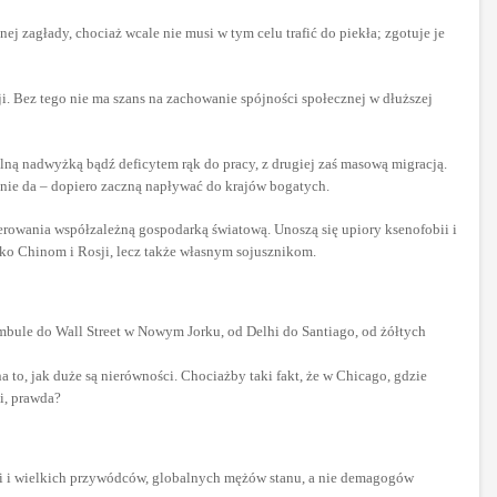
 zagłady, chociaż wcale nie musi w tym celu trafić do piekła; zgotuje je
i. Bez tego nie ma szans na zachowanie spójności społecznej w dłuższej
lną nadwyżką bądź deficytem rąk do pracy, z drugiej zaś masową migracją.
ę nie da – dopiero zaczną napływać do krajów bogatych.
erowania współzależną gospodarką światową. Unoszą się upiory ksenofobii i
o Chinom i Rosji, lecz także własnym sojusznikom.
mbule do Wall Street w Nowym Jorku, od Delhi do Santiago, od żółtych
a to, jak duże są nierówności. Chociażby taki fakt, że w Chicago, gdzie
i, prawda?
dei i wielkich przywódców, globalnych mężów stanu, a nie demagogów