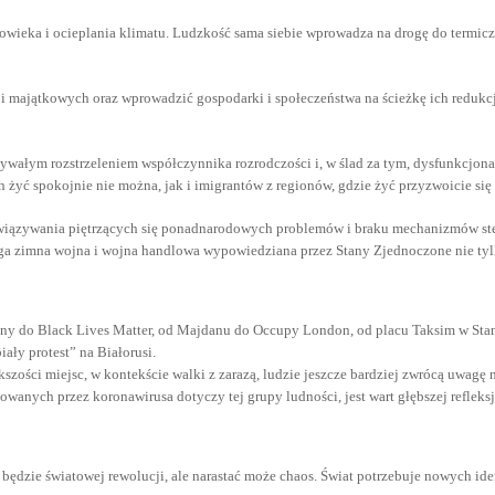
wieka i ocieplania klimatu. Ludzkość sama siebie wprowadza na drogę do termicznej
 i majątkowych oraz wprowadzić gospodarki i społeczeństwa na ścieżkę ich redukcj
bywałym rozstrzeleniem współczynnika rozrodczości i, w ślad za tym, dysfunkcjona
ch żyć spokojnie nie można, jak i imigrantów z regionów, gdzie żyć przyzwoicie si
rozwiązywania piętrzących się ponadnarodowych problemów i braku mechanizmów st
a zimna wojna i wojna handlowa wypowiedziana przez Stany Zjednoczone nie tylk
osny do Black Lives Matter, od Majdanu do Occupy London, od placu Taksim w Sta
ły protest” na Białorusi.
szości miejsc, w kontekście walki z zarazą, ludzie jeszcze bardziej zwrócą uwagę n
anych przez koronawirusa dotyczy tej grupy ludności, jest wart głębszej refleksj
 będzie światowej rewolucji, ale narastać może chaos. Świat potrzebuje nowych i