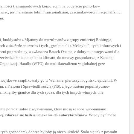
łalności transnarodowych korporacji i na podejściu polityków
ć, jest narastanie fobii i irracjonalizmu, zaściankowości i nacjonalizmu,
em.
acji, buddystów z Mjanmy do muzułmanów z grupy etnicznej Rohingja,
tych z
shithole countries
i tych „gwałcicieli z Meksyku”; tych kolorowych i
yczni poprzednicy, a zwłaszcza Barack Obama, z dobrymi następstwami dla
zeciwdziałania ocieplaniu klimatu, do umowy gospodarczej z Kanadą i
Organizacji Handlu (WTO), do multilateralizmu w globalnej grze
użby wojskowe zaaplikowały go w Wuhanie, pierwszym ognisku epidemii. W
m, a Prawem i Sprawiedliwością (PiS), z jego nurtem populistyczno-
zamknęliby granice dla tych spoza, dla tych innych winnych; nie
 nie poradzi sobie z wyzwaniami, które niosą ze sobą wspomniane
iej,
zdarzać się będzie uciekanie do autorytaryzmów
. Wtedy być może
ych gospodarek dobrze byłoby ją nieco ukrócić. Stało się tak z powodu