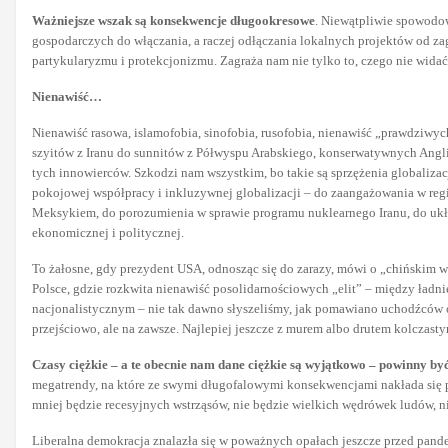
Ważniejsze wszak są konsekwencje długookresowe
. Niewątpliwie spowodow
gospodarczych do włączania, a raczej odłączania lokalnych projektów od zag
partykularyzmu i protekcjonizmu. Zagraża nam nie tylko to, czego nie wida
Nienawiść…
Nienawiść rasowa, islamofobia, sinofobia, rusofobia, nienawiść „prawdziw
szyitów z Iranu do sunnitów z Półwyspu Arabskiego, konserwatywnych Angli
tych innowierców. Szkodzi nam wszystkim, bo takie są sprzężenia globaliza
pokojowej współpracy i inkluzywnej globalizacji – do zaangażowania w reg
Meksykiem, do porozumienia w sprawie programu nuklearnego Iranu, do układ
ekonomicznej i politycznej.
To żałosne, gdy prezydent USA, odnosząc się do zarazy, mówi o „chińskim w
Polsce, gdzie rozkwita nienawiść posolidarnościowych „elit” – między ładni
nacjonalistycznym – nie tak dawno słyszeliśmy, jak pomawiano uchodźców o r
przejściowo, ale na zawsze. Najlepiej jeszcze z murem albo drutem kolczast
Czasy ciężkie – a te obecnie nam dane ciężkie są wyjątkowo – powinny być r
megatrendy, na które ze swymi długofalowymi konsekwencjami nakłada się pand
mniej będzie recesyjnych wstrząsów, nie będzie wielkich wędrówek ludów, n
Liberalna demokracja znalazła się w poważnych opałach jeszcze przed pand