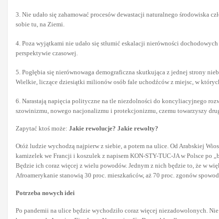
3. Nie udało się zahamować procesów dewastacji naturalnego środowiska czło
sobie tu, na Ziemi.
4. Poza wyjątkami nie udało się stłumić eskalacji nierówności dochodowych
perspektywie czasowej.
5. Pogłębia się nierównowaga demograficzna skutkująca z jednej strony nie
Wielkie, liczące dziesiątki milionów osób fale uchodźców z miejsc, w który
6. Narastają napięcia polityczne na tle niezdolności do koncyliacyjnego 
szowinizmu, nowego nacjonalizmu i protekcjonizmu, czemu towarzyszy drug
Zapytać ktoś może:
Jakie rewolucje? Jakie rewolty?
Otóż ludzie wychodzą najpierw z siebie, a potem na ulice. Od Arabskiej Wi
kamizelek we Francji i koszulek z napisem KON-STY-TUC-JA w Polsce po „bia
Będzie ich coraz więcej z wielu powodów. Jednym z nich będzie to, że w więk
Afroamerykanie stanowią 30 proc. mieszkańców, aż 70 proc. zgonów spowodow
Potrzeba nowych idei
Po pandemii na ulice będzie wychodziło coraz więcej niezadowolonych. Nie