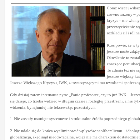
Coraz więcej wskazu
zrównoważony – poli
kryzys – nie wiemy.
przezwyciężenie wy
rozkładu sił i ról n
Ktoś powie, że w t
jeszcze może zdąży
Określenie to zost
znaczące perturbacj
Te zdania też nie s
jeszcze większy kat
Jeszcze Większego Kryzysu, JWK, z towarzyszącymi mu rewoltami społeczn
Gdy dzisiaj zatem internauta pyta: „Panie profesorze, czy to już JWK – Jesz
się dzieje, co trzeba widzieć w długim czasie i rozległej przestrzeni, a nie ty
widzenia, bynajmniej nie lekceważąc pozostałych.
1. Nie zostały usunięte systemowe i strukturalne źródła poprzedniego globa
2. Nie udało się do końca wyeliminować wpływów neoliberalizmu – ideologii 
globalizacja, skądinąd nieodwracalna, wciąż nie ma charakteru dostateczni