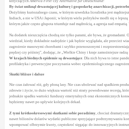
krzyczących
America First!
czy
Alternative für Deutschland
!
By świat uniknął dewastującej kulturę i gospodarkę anarchizacji, potrze
Dożyliśmy kuriozalnego czasu, w którym szwedzka licealistka jest mądrzejs
Indiach, a nie w USA i Japonii; w którym wielu polityków modli się o lepsz
którym jakże często głupota triumfuje nad mądrością, a agresja nad empatią.
Na dodatek nieszczęścia chodzą nie tylko parami, ale bywa, że gromadami. 
wiedział, kiedy dokładnie nadejdzie i jak będzie wyglądała, ale przecież wi
zagrożenie masowymi chorobami i szybko przenoszonymi i rozprzestrzeniając
prędzej czy później”, dodając, że „Wielkie Chiny i kraje zamożniejsze radz
W krajach biednych epidemie są dewastujące
. Dla nich bywa to istne pan
profilaktyka i prewencyjne poczynania wobec epidemiologicznego zagrożen
Skutki bliższe i dalsze
Nie czas żałować róż, gdy płoną lasy. Nie czas ubolewać nad spadkiem produ
zdrowie i życie, to dużo większa wartość niż straty powodowane recesją, któ
jednakże spadku wartości funduszy emerytalnych oraz ekonomicznych konsek
będziemy nawet po upływie kolejnych dekad.
Z tymi krótkookresowymi skutkami sobie poradzimy
, chociaż dramatyczn
nawet bilionów dolarów wydatki publiczne sprzyjające podtrzymywaniu koniu
wpompować olbrzymie kwoty, częstokroć sięgając do innowacyjnych instrum