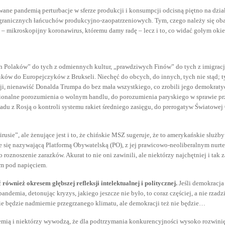
ane pandemią perturbacje w sferze produkcji i konsumpcji odcisną piętno na dzia
ranicznych łańcuchów produkcyjno-zaopatrzeniowych. Tym, czego należy się obawia
ć – mikroskopijny koronawirus, któremu damy radę – lecz i to, co widać gołym oki
ych Polaków” do tych z odmiennych kultur, „prawdziwych Finów” do tych z imigr
ków do Europejczyków z Brukseli. Niechęć do obcych, do innych, tych nie stąd; 
cji, nienawiść Donalda Trumpa do bez mała wszystkiego, co zrobili jego demokrat
ionalne porozumienia o wolnym handlu, do porozumienia paryskiego w sprawie pr
u z Rosją o kontroli systemu rakiet średniego zasięgu, do prerogatyw Światowej 
irusie”, ale żenujące jest i to, że chińskie MSZ sugeruje, że to amerykańskie sł
e się nazywającą Platformą Obywatelską (PO), z jej prawicowo-neoliberalnym nurte
oznoszenie zarazków. Akurat to nie oni zawinili, ale niektórzy najchętniej i tak 
ym pod napięciem.
ównież okresem głębszej refleksji intelektualnej i politycznej.
Jeśli demokracja
emia, detonując kryzys, jakiego jeszcze nie było, to coraz częściej, a nie rzadz
ie będzie nadmiernie przegrzanego klimatu, ale demokracji też nie będzie…
emią i niektórzy wywodzą, że dla podtrzymania konkurencyjności wysoko rozwinięt