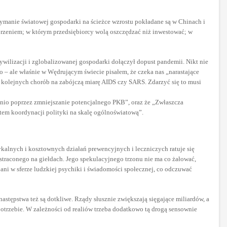
zymanie światowej gospodarki na ścieżce wzrostu pokładane są w Chinach i
tworzeniem; w którym przedsiębiorcy wolą oszczędzać niż inwestować; w
wilizacji i zglobalizowanej gospodarki dołączył dopust pandemii. Nikt nie
o – ale właśnie w Wędrującym świecie pisałem, że czeka nas „narastające
 kolejnych chorób na zabójczą miarę AIDS czy SARS. Zdarzyć się to musi
ednio poprzez zmniejszanie potencjalnego PKB”, oraz że „Zwłaszcza
em koordynacji polityki na skalę ogólnoświatową”.
ykalnych i kosztownych działań prewencyjnych i leczniczych ratuje się
 straconego na giełdach. Jego spekulacyjnego trzonu nie ma co żałować,
ni w sferze ludzkiej psychiki i świadomości społecznej, co odczuwać
stępstwa też są dotkliwe. Rządy słusznie zwiększają sięgające miliardów, a
otrzebie. W zależności od realiów trzeba dodatkowo tą drogą sensownie