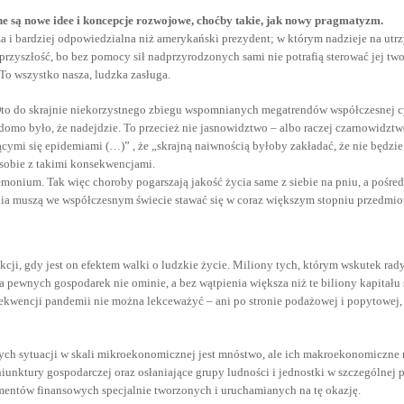
bne są nowe idee i koncepcje rozwojowe, choćby takie, jak nowy pragmatyzm.
za i bardziej odpowiedzialna niż amerykański prezydent; w którym nadzieje na utr
ą przyszłość, bo bez pomocy sił nadprzyrodzonych sami nie potrafią sterować jej 
 To wszystko nasza, ludzka zasługa.
Oto do skrajnie niekorzystnego zbiegu wspomnianych megatrendów współczesnej cy
adomo było, że nadejdzie. To przecież nie jasnowidztwo – albo raczej czarnowidztw
ymi się epidemiami (…)” , że „skrajną naiwnością byłoby zakładać, że nie będzie
ą sobie z takimi konsekwencjami.
demonium. Tak więc choroby pogarszają jakość życia same z siebie na pniu, a pośr
ia muszą we współczesnym świecie stawać się w coraz większym stopniu przedmiot
kcji, gdy jest on efektem walki o ludzkie życie. Miliony tych, którym wskutek rad
ra pewnych gospodarek nie ominie, a bez wątpienia większa niż te biliony kapitału
wencji pandemii nie można lekceważyć – ani po stronie podażowej i popytowej, a
ych sytuacji w skali mikroekonomicznej jest mnóstwo, ale ich makroekonomiczne na
nktury gospodarczej oraz osłaniające grupy ludności i jednostki w szczególnej p
entów finansowych specjalnie tworzonych i uruchamianych na tę okazję.