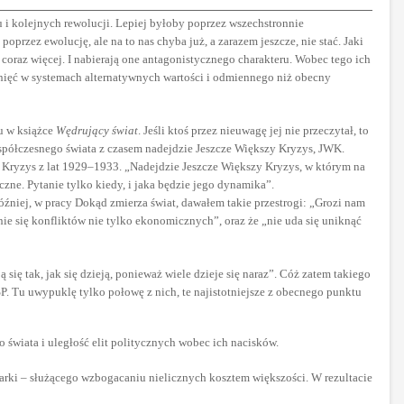
ysu i kolejnych rewolucji. Lepiej byłoby poprzez wszechstronnie
przez ewolucję, ale na to nas chyba już, a zarazem jeszcze, nie stać. Jaki
 coraz więcej. I nabierają one antagonistycznego charakteru. Wobec tego ich
nięć w systemach alternatywnych wartości i odmiennego niż obecny
u w książce
Wędrujący świat
. Jeśli ktoś przez nieuwagę jej nie przeczytał, to
spółczesnego świata z czasem nadejdzie Jeszcze Większy Kryzys, JWK.
i Kryzys z lat 1929–1933. „Nadejdzie Jeszcze Większy Kryzys, w którym na
zne. Pytanie tylko kiedy, i jaka będzie jego dynamika”.
 później, w pracy Dokąd zmierza świat, dawałem takie przestrogi: „Grozi nam
anie się konfliktów nie tylko ekonomicznych”, oraz że „nie uda się uniknąć
ię tak, jak się dzieją, ponieważ wiele dzieje się naraz”. Cóż zatem takiego
SP. Tu uwypuklę tylko połowę z nich, te najistotniejsze z obecnego punktu
 świata i uległość elit politycznych wobec ich nacisków.
darki – służącego wzbogacaniu nielicznych kosztem większości. W rezultacie