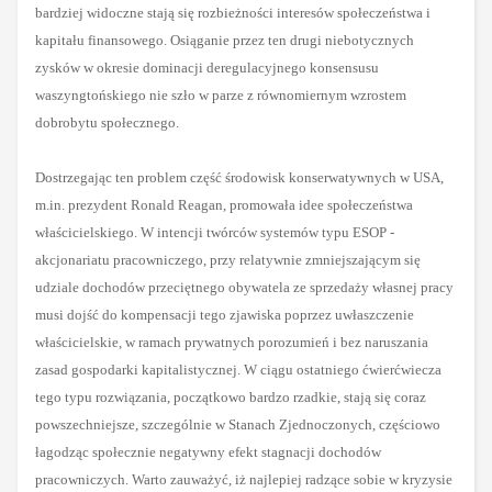
bardziej widoczne stają się rozbieżności interesów społeczeństwa i
kapitału finansowego. Osiąganie przez ten drugi niebotycznych
zysków w okresie dominacji deregulacyjnego konsensusu
waszyngtońskiego nie szło w parze z równomiernym wzrostem
dobrobytu społecznego.
Dostrzegając ten problem część środowisk konserwatywnych w USA,
m.in. prezydent Ronald Reagan, promowała idee społeczeństwa
właścicielskiego. W intencji twórców systemów typu ESOP -
akcjonariatu pracowniczego, przy relatywnie zmniejszającym się
udziale dochodów przeciętnego obywatela ze sprzedaży własnej pracy
musi dojść do kompensacji tego zjawiska poprzez uwłaszczenie
właścicielskie, w ramach prywatnych porozumień i bez naruszania
zasad gospodarki kapitalistycznej. W ciągu ostatniego ćwierćwiecza
tego typu rozwiązania, początkowo bardzo rzadkie, stają się coraz
powszechniejsze, szczególnie w Stanach Zjednoczonych, częściowo
łagodząc społecznie negatywny efekt stagnacji dochodów
pracowniczych.
Warto zauważyć, iż najlepiej radzące sobie w kryzysie