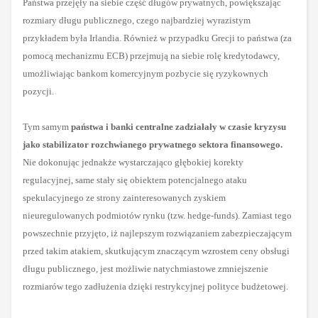
Państwa przejęły na siebie część długów prywatnych, powiększając
rozmiary długu publicznego, czego najbardziej wyrazistym
przykładem była Irlandia. Również w przypadku Grecji to państwa (za
pomocą mechanizmu ECB) przejmują na siebie rolę kredytodawcy,
umożliwiając bankom komercyjnym pozbycie się ryzykownych
pozycji.
Tym samym
państwa i banki centralne zadziałały w czasie kryzysu
jako stabilizator rozchwianego prywatnego sektora finansowego.
Nie dokonując jednakże wystarczająco głębokiej korekty
regulacyjnej, same stały się obiektem potencjalnego ataku
spekulacyjnego ze strony zainteresowanych zyskiem
nieuregulowanych podmiotów rynku (tzw. hedge-funds). Zamiast tego
powszechnie przyjęto, iż najlepszym rozwiązaniem zabezpieczającym
przed takim atakiem, skutkującym znaczącym wzrostem ceny obsługi
długu publicznego, jest możliwie natychmiastowe zmniejszenie
rozmiarów tego zadłużenia dzięki restrykcyjnej polityce budżetowej.