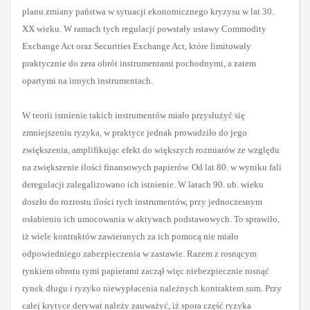
planu zmiany państwa w sytuacji ekonomicznego kryzysu w lat 30.
XX wieku. W ramach tych regulacji powstały ustawy Commodity
Exchange Act oraz Securities Exchange Act, które limitowały
praktycznie do zera obrót instrumentami pochodnymi, a zatem
opartymi na innych instrumentach.
W teorii istnienie takich instrumentów miało przysłużyć się
zmniejszeniu ryzyka, w praktyce jednak prowadziło do jego
zwiększenia, amplifikując efekt do większych rozmiarów ze względu
na zwiększenie ilości finansowych papierów. Od lat 80. w wyniku fali
deregulacji zalegalizowano ich istnienie. W latach 90. ub. wieku
doszło do rozrostu ilości tych instrumentów, przy jednoczesnym
osłabieniu ich umocowania w aktywach podstawowych. To sprawiło,
iż wiele kontraktów zawieranych za ich pomocą nie miało
odpowiedniego zabezpieczenia w zastawie. Razem z rosnącym
rynkiem obrotu tymi papierami zaczął więc niebezpiecznie rosnąć
rynek długu i ryzyko niewypłacenia należnych kontraktem sum. Przy
całej krytyce derywat należy zauważyć, iż spora
część ryzyka