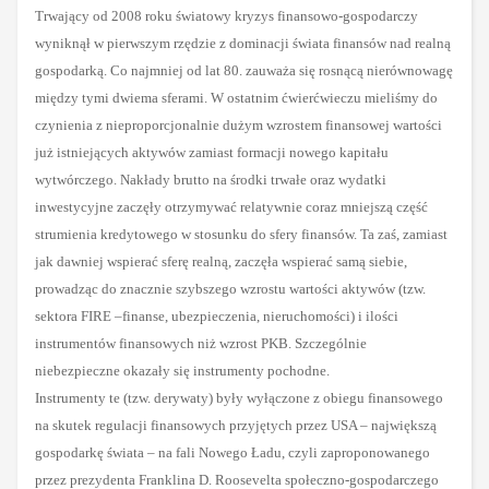
Trwający od 2008 roku światowy kryzys finansowo-gospodarczy
wyniknął w pierwszym rzędzie z dominacji świata finansów nad realną
gospodarką. Co najmniej od lat 80. zauważa się rosnącą nierównowagę
między tymi dwiema sferami. W ostatnim ćwierćwieczu mieliśmy do
czynienia z nieproporcjonalnie dużym wzrostem finansowej wartości
już istniejących aktywów zamiast formacji nowego kapitału
wytwórczego. Nakłady brutto na środki trwałe oraz wydatki
inwestycyjne zaczęły otrzymywać relatywnie coraz mniejszą część
strumienia kredytowego w stosunku do sfery finansów. Ta zaś, zamiast
jak dawniej wspierać sferę realną, zaczęła wspierać samą siebie,
prowadząc do znacznie szybszego wzrostu wartości aktywów (tzw.
sektora FIRE –finanse, ubezpieczenia, nieruchomości) i ilości
instrumentów finansowych niż wzrost PKB. Szczególnie
niebezpieczne okazały się instrumenty pochodne.
Instrumenty te (tzw. derywaty) były wyłączone z obiegu finansowego
na skutek regulacji finansowych przyjętych przez USA – największą
gospodarkę świata – na fali Nowego Ładu, czyli zaproponowanego
przez prezydenta Franklina D. Roosevelta społeczno-gospodarczego