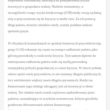
niepewność koniunktury zniechęca do podejmowania ryzyka
inwestycji w gospodarce realnej. Niektóre instrumenty, w
szczególności swapy ryzyka kredytowego (CDS) miały swoją wydatną
rolę w przyczynieniu się do kryzysu w strefie euro. Za ich pomocą
długi państw, również członków strefy, zostały poddane atakom
spekulacyjnym.
W oficjalnych komunikatach ze spotkań światowych przywódców (np.
grupy G-20) wskazuje się często na rosnące zadłużenie państw, jako
główną przeszkodę w zwalczeniu kryzysu. Tym samym dążenie do
zmniejszenia zadłużenia państw stało się myślą przewodnią
europejskiej polityki gospodarczej w czasie kryzysu.
W istocie jednak,
wbrew opinii wielu przywódców, to nie rozmiary długów publicznych,
lecz wielokrotnie większy nawis długów prywatnych. Kredyt na
finansowanie jego obsługi odciągany jest od inwestycji w sferze
realnej. Ten właśnie nawis został częściowo zaabsorbowany przez
państwa, uzasadniające to ryzykiem systemowym, którym groziłoby
gwałtowne delewarowanie sektora finansowego.