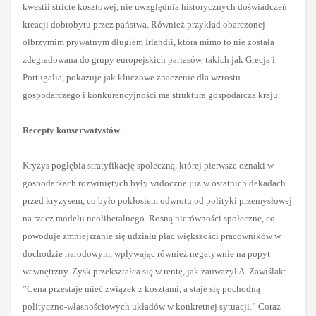
kwestii stricte kosztowej, nie uwzględnia historycznych doświadczeń
kreacji dobrobytu przez państwa. Również przykład obarczonej
olbrzymim prywatnym długiem Irlandii, która mimo to nie została
zdegradowana do grupy europejskich pariasów, takich jak Grecja i
Portugalia, pokazuje jak kluczowe znaczenie dla wzrostu
gospodarczego i konkurencyjności ma struktura gospodarcza kraju.
Recepty konserwatystów
Kryzys pogłębia stratyfikację społeczną, której pierwsze oznaki w
gospodarkach rozwiniętych były widoczne już w ostatnich dekadach
przed kryzysem, co było pokłosiem odwrotu od polityki przemysłowej
na rzecz modelu neoliberalnego. Rosną nierówności społeczne, co
powoduje zmniejszanie się udziału płac większości pracowników w
dochodzie narodowym, wpływając również negatywnie na popyt
wewnętrzny. Zysk przekształca się w rentę, jak zauważył A. Zawiślak:
”Cena przestaje mieć związek z kosztami, a staje się pochodną
polityczno-własnościowych układów w konkretnej sytuacji.” Coraz