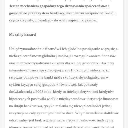
Jest to mechanizm gospodarczego drenowania społeczeństwa i
gospodarki przez system bankowy;
mechanizm niesprawiedliwości i
często krzywdy, prowadzący do wielu napięć i kryzysów.
Moralny hazard
Umiędzynarodowienie finansów i ich globalne powiązanie wiążą się z
niebezpieczeństwem globalnej implozji i rozregulowaniem finansów
oraz nieprzewidywalnymi skutkami dla realnej gospodarki. Już przy
internetowej bańce spekulacyjnej z 2001 roku było widoczne, iż
sztuczne pompowanie bańki może skończyć się wciągnięciem w
cyklon kryzysu całej gospodarki światowej. Jak pokazały
doświadczenia z 2008 roku, kiedy to infekcja derywatami kredytów
hipotecznych postawiła wielkie międzynarodowe instytucje finansowe
na skraju bankructwa, ryzyko rozlania się niewypłacalności jednej
instytucji na cały system jest bardzo duże. W tym kontekście dotkliwie
odczuwalny jest brak regulacji separujących bankowość tradycyjną
(depozytowo-kredytową) od ryzykownej działalności spekulacyjnej.