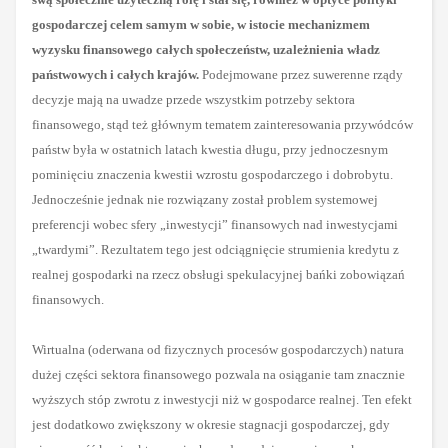
gospodarczej celem samym w sobie, w istocie mechanizmem
wyzysku finansowego całych społeczeństw, uzależnienia władz
państwowych i całych krajów.
Podejmowane przez suwerenne rządy
decyzje mają na uwadze przede wszystkim potrzeby sektora
finansowego, stąd też
głównym tematem zainteresowania przywódców
państw była w ostatnich latach kwestia długu, przy jednoczesnym
pominięciu znaczenia kwestii wzrostu gospodarczego i dobrobytu.
Jednocześnie jednak nie rozwiązany został problem systemowej
preferencji wobec sfery „inwestycji” finansowych nad inwestycjami
„twardymi”. Rezultatem tego jest odciągnięcie strumienia kredytu z
realnej gospodarki na rzecz obsługi spekulacyjnej bańki zobowiązań
finansowych.
Wirtualna (oderwana od fizycznych procesów gospodarczych) natura
dużej części sektora finansowego pozwala na osiąganie tam znacznie
wyższych stóp zwrotu z inwestycji niż w gospodarce realnej. Ten efekt
jest dodatkowo zwiększony w okresie stagnacji gospodarczej, gdy