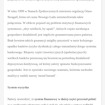
W roku 1999 w Stanach Zjednoczonych zniesiono regulację Glass-
Steagall, która od czasu Nowego Ładu uniemożliwiała takie
połączenia. W efekcie pojawił się problem instytucji finansowych
systemowo „zbyt wielkich, by upaść”, których często niesłużąca
gospodarce działalność jest implicite gwarantowana przez państwa.
Brak bowiem takich gwarancji mógłby przynieść w razie kolejnego
upadku banków ryzyko dysfunkcji całego transatlantyckiego systemu
bankowego. Kłopoty części inwestycyjnych (spekulacyjnych)
wielkich banków przenoszą się bowiem na potrzebną działalność
depozytowo-kredytową, od której zależy sprawne funkcjonowanie
gospodarki. Jest to zjawisko swoistego szantażu, któremu zachodni
analitycy nadali nazwę ‘moral hazard’.
System wyzysku
Należy stwierdzić, iż
system finansowy w dużej części przestał pełnić
swą społecznie użyteczną rolę i stał się, również w optyce polityki