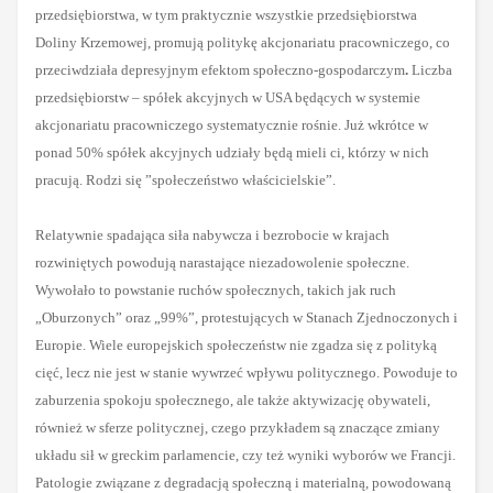
przedsiębiorstwa, w tym praktycznie wszystkie przedsiębiorstwa
Doliny Krzemowej, promują politykę akcjonariatu pracowniczego, co
przeciwdziała depresyjnym efektom społeczno-gospodarczym
.
Liczba
przedsiębiorstw – spółek akcyjnych w USA będących w systemie
akcjonariatu pracowniczego systematycznie rośnie. Już wkrótce w
ponad 50% spółek akcyjnych udziały będą mieli ci, którzy w nich
pracują. Rodzi się ”społeczeństwo właścicielskie”.
Relatywnie spadająca siła nabywcza i bezrobocie w krajach
rozwiniętych powodują narastające niezadowolenie społeczne.
Wywołało to powstanie ruchów społecznych, takich jak ruch
„Oburzonych” oraz
„99%”, protestujących w Stanach Zjednoczonych i
Europie. Wiele europejskich społeczeństw nie zgadza się z polityką
cięć, lecz nie jest w stanie wywrzeć wpływu politycznego. Powoduje to
zaburzenia spokoju społecznego, ale także aktywizację obywateli,
również w sferze politycznej, czego przykładem są znaczące zmiany
układu sił w greckim parlamencie, czy też wyniki wyborów we Francji.
Patologie związane z degradacją społeczną i materialną, powodowaną