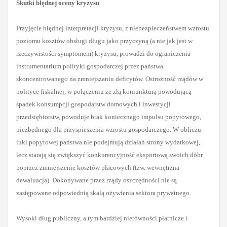
Skutki błędnej oceny kryzysu
Przyjęcie błędnej interpretacji kryzysu, z niebezpieczeństwem wzrostu
poziomu kosztów obsługi długu jako przyczyną (a nie jak jest w
rzeczywistości symptomem) kryzysu, prowadzi do ograniczenia
instrumentarium polityki gospodarczej przez państwa
skoncentrowanego na zmniejszaniu deficytów.
Ostrożność rządów w
polityce fiskalnej, w połączeniu ze złą koniunkturą powodującą
spadek konsumpcji gospodarstw domowych i inwestycji
przedsiębiorstw, powoduje brak koniecznego impulsu popytowego,
niezbędnego dla przyspieszenia wzrostu gospodarczego. W obliczu
luki popytowej państwa nie podejmują działań strony wydatkowej,
lecz starają się zwiększyć konkurencyjność eksportową swoich dóbr
poprzez zmniejszenie kosztów płacowych (tzw. wewnętrzna
dewaluacja). Dokonywane przez rządy oszczędności nie są
zastępowane odpowiednią skalą ożywienia sektora prywatnego.
Wysoki dług publiczny, a tym bardziej nierówności płatnicze i