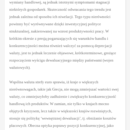
wymiany handlowej, są jednak istotnymi symptomami stagnacji
niektórych gospodarek. Skuteczność odwracania tego trendu jest
jednak zależna od sposobu ich niwelacji. Tego typu nierówności
powinny być wyrównywane dzięki inwestycyjnej polityce
strukturalnej, nakierowanej na wzrost produktywności pracy. W
krótkim okresie z presją pogarszających się warunków handlu i
konkurencyjności można również walczyć za pomocą deprecjacji
waluty, jest to jednak leczenie objawowe, krótkoterminowe, grożące
rozpoczęciem wyścigu dewaluacyjnego między państwami (wojen
walutowych).
Wspólna waluta strefy euro sprawia, iż kraje o większych
nierównowagach, takie jak Grecja, nie mogą zmniejszać wartości swej
waluty, co zmniejszyłoby zadłużenie i zwiększyło konkurencyjność
handlową ich produktów.
W zamian, nie tylko w krajach mocno
objętych kryzysem, lecz także w większości krajów rozwiniętych,
stosuje się politykę ‘wewnętrznej dewaluacji’, tj. obniżanie kosztów
płacowych. Obecna optyka poprawy pozycji konkurencyjnej, jako