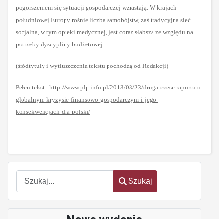
pogorszeniem się sytuacji gospodarczej wzrastają. W krajach
południowej Europy rośnie liczba samobójstw, zaś tradycyjna sieć
socjalna, w tym opieki medycznej, jest coraz słabsza ze względu na
potrzeby dyscypliny budżetowej.
(śródtytuły i wytłuszczenia tekstu pochodzą od Redakcji)
Pełen tekst -
http://www.plp.info.pl/2013/03/23/druga-czesc-raportu-o-
globalnym-kryzysie-finansowo-gospodarczym-i-jego-
konsekwencjach-dla-polski/
Szukaj
Szukaj