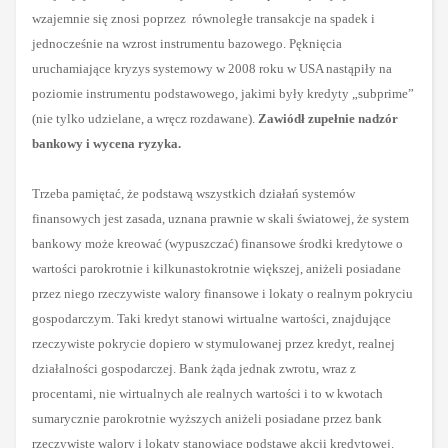
wzajemnie się znosi poprzez równoległe transakcje na spadek i
jednocześnie na wzrost instrumentu bazowego. Pęknięcia
uruchamiające kryzys systemowy w 2008 roku w USA nastąpiły na
poziomie instrumentu podstawowego, jakimi były kredyty „subprime”
(nie tylko udzielane, a wręcz rozdawane).
Zawiódł zupełnie nadzór
bankowy i wycena ryzyka.
Trzeba pamiętać, że podstawą wszystkich działań systemów
finansowych jest zasada, uznana prawnie w skali światowej, że system
bankowy może kreować (wypuszczać) finansowe środki kredytowe o
wartości parokrotnie i kilkunastokrotnie większej, aniżeli posiadane
przez niego rzeczywiste walory finansowe i lokaty o realnym pokryciu
gospodarczym. Taki kredyt stanowi wirtualne wartości, znajdujące
rzeczywiste pokrycie dopiero w stymulowanej przez kredyt, realnej
działalności gospodarczej. Bank żąda jednak zwrotu, wraz z
procentami, nie wirtualnych ale realnych wartości i to w kwotach
sumarycznie parokrotnie wyższych aniżeli posiadane przez bank
rzeczywiste walory i lokaty stanowiące podstawę akcji kredytowej.