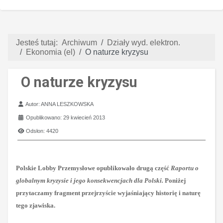
Jesteś tutaj:
Archiwum
Działy wyd. elektron.
Ekonomia (el)
O naturze kryzysu
O naturze kryzysu
Szczegóły
Autor:
ANNA LESZKOWSKA
Opublikowano: 29 kwiecień 2013
Odsłon: 4420
Polskie Lobby Przemysłowe opublikowało drugą część
Raportu o
globalnym kryzysie i jego konsekwencjach dla Polski.
Poniżej
przytaczamy fragment przejrzyście wyjaśniający historię i naturę
tego zjawiska.