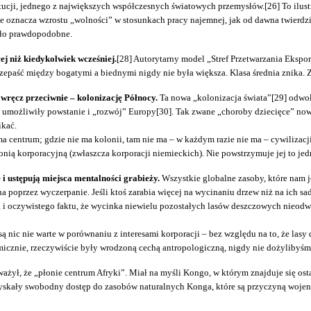
ucji, jednego z największych współczesnych światowych przemysłów.[26] To ilustr
e oznacza wzrostu „wolności” w stosunkach pracy najemnej, jak od dawna twierdz
mało prawdopodobne.
ej niż kiedykolwiek wcześniej.
[28] Autorytarny model „Stref Przetwarzania Eksp
Przepaść między bogatymi a biednymi nigdy nie była większa. Klasa średnia znika. 
 wręcz przeciwnie – kolonizację Północy.
Ta nowa „kolonizacja świata”[29] odwo
ja umożliwiły powstanie i „rozwój” Europy[30]. Tak zwane „choroby dziecięce” now
ikać.
ma centrum; gdzie nie ma kolonii, tam nie ma – w każdym razie nie ma – cywilizacj
kolonią korporacyjną (zwłaszcza korporacji niemieckich). Nie powstrzymuje jej to
 i ustępują miejsca mentalności grabieży.
Wszystkie globalne zasoby, które nam je
poprzez wyczerpanie. Jeśli ktoś zarabia więcej na wycinaniu drzew niż na ich sad
 i oczywistego faktu, że wycinka niewielu pozostałych lasów deszczowych nieodw
 są nic nie warte w porównaniu z interesami korporacji – bez względu na to, że la
icznie, rzeczywiście były wrodzoną cechą antropologiczną, nigdy nie dożylibyśm
ł, że „płonie centrum Afryki”. Miał na myśli Kongo, w którym znajduje się osta
yskały swobodny dostęp do zasobów naturalnych Konga, które są przyczyną wojen 