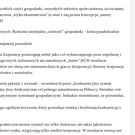
ystkich części gospodarki, wszystkich sektorów społeczeństwa, życia/samej
paczona „etyka ekonomiczna” (a wraz z nią pewna koncepcja „natury
4]
rodowych. Rzekomo niezbędna „wolność” gospodarki – która paradoksalnie
 najmniej przeszkód.
korporacje postrzegają siebie jako coś wykraczającego poza wspólnotę i
ogicznych, kulturowych ani narodowych „barier”.[6] W rezultacie
 nie służą one interesom dużych graczy (korporacji). Interesy korporacji
iorstw i warsztatów.
 serię pęknięć i wyzwań – wywołanych przez „konkurencyjny system
(tzw. fordyzm) oraz cel pełnego zatrudnienia na Północy, liberalne cele
ernatywnymi systemami gospodarczymi. Jednakże stwierdzenie, że potwierdza
tego ogólnym kryzysem, który powoduje totalną i bezlitosną konkurencję o
ospodarczym można wyrazić nie tylko ilościowo, ale także jakościowo.
ości rynku, wygrywają tylko wielkie korporacje. W rezultacie tworzą one