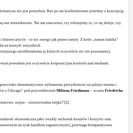
lternatywa nie jest potrzebna. Raz po raz konfrontowani jesteśmy z koncepcją
są one nieuniknione. Nie ma znaczenia, czy tolerujemy to, co się dzieje, czy
 historycznych – to nic innego jak prawo natury. Z kolei „natura ludzka”
ła na korzyść wszystkich.
isiejszego neoliberalizmu (z których oczywiście nic nie pozostanie),
dziwym powodem jest oczywiście korporacyjna kontrola nad mediami.
nu przeciwko demokratycznie wybranemu prezydentowi socjalistycznemu i
paków z Chicago” pod przywództwem
Miltona Friedmana
– ucznia
Friedricha
ractwo, wojna – nierozerwalna trójka!”[2].
jonalność ekonomiczna jako zwykły rachunek kosztów i korzyści oraz
e nastawionym na zysk handlem zagranicznym („przewaga komparatywna