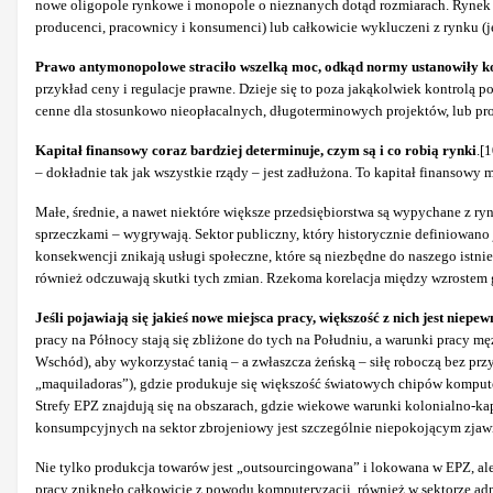
nowe oligopole rynkowe i monopole o nieznanych dotąd rozmiarach. Rynek po
producenci, pracownicy i konsumenci) lub całkowicie wykluczeni z rynku (jeśl
Prawo antymonopolowe straciło wszelką moc, odkąd normy ustanowiły k
przykład ceny i regulacje prawne. Dzieje się to poza jakąkolwiek kontrolą p
cenne dla stosunkowo nieopłacalnych, długoterminowych projektów,
lub pr
Kapitał finansowy coraz bardziej determinuje, czym są i co robią rynki
.[
– dokładnie tak jak wszystkie rządy – jest zadłużona. To kapitał finansowy
Małe, średnie, a nawet niektóre większe przedsiębiorstwa są wypychane z ry
sprzeczkami – wygrywają. Sektor publiczny, który historycznie definiowano
konsekwencji znikają usługi społeczne, które są niezbędne do naszego istnie
również odczuwają skutki tych zmian. Rzekoma korelacja między wzrostem g
Jeśli pojawiają się jakieś nowe miejsca pracy, większość z nich jest niepe
pracy na Północy stają się zbliżone do tych na Południu, a warunki pracy m
Wschód), aby wykorzystać tanią – a zwłaszcza żeńską – siłę roboczą bez pr
„maquiladoras”), gdzie produkuje się większość światowych chipów kompute
Strefy EPZ znajdują się na obszarach, gdzie wiekowe warunki kolonialno-kap
konsumpcyjnych na sektor zbrojeniowy jest szczególnie niepokojącym zjaw
Nie tylko produkcja towarów jest „outsourcingowana” i lokowana w EPZ, ale 
pracy zniknęło całkowicie z powodu komputeryzacji, również w sektorze adm