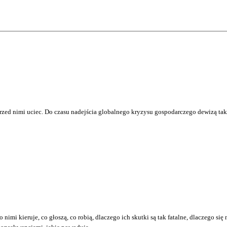
e przed nimi uciec. Do czasu nadejścia globalnego kryzysu gospodarczego dewizą t
o nimi kieruje, co głoszą, co robią, dlaczego ich skutki są tak fatalne, dlaczego si