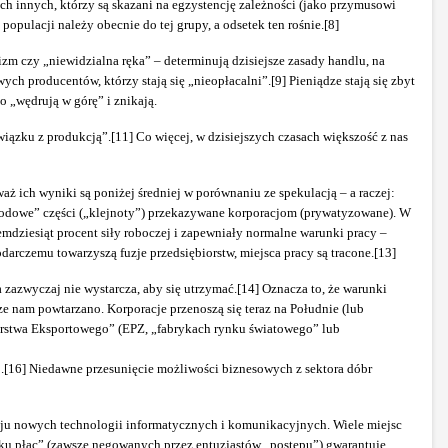
ch innych, którzy są skazani na egzystencję zależności (jako przymusowi
opulacji należy obecnie do tej grupy, a odsetek ten rośnie.[8]
m czy „niewidzialna ręka” – determinują dzisiejsze zasady handlu, na
ch producentów, którzy stają się „nieopłacalni”.[9] Pieniądze stają się zbyt
o „wędrują w górę” i znikają.
związku z produkcją”.[11] Co więcej, w dzisiejszych czasach większość z nas
ż ich wyniki są poniżej średniej w porównaniu ze spekulacją – a raczej:
ochodowe” części („klejnoty”) przekazywane korporacjom (prywatyzowane). W
emdziesiąt procent siły roboczej i zapewniały normalne warunki pracy –
rczemu towarzyszą fuzje przedsiębiorstw, miejsca pracy są tracone.[13]
 zazwyczaj nie wystarcza, aby się utrzymać.[14] Oznacza to, że warunki
e nam powtarzano. Korporacje przenoszą się teraz na Południe (lub
twórstwa Eksportowego” (EPZ, „fabrykach rynku światowego” lub
ej.[16] Niedawne przesunięcie możliwości biznesowych z sektora dóbr
zwoju nowych technologii informatycznych i komunikacyjnych. Wiele miejsc
aku płac” (zawsze negowanych przez entuzjastów „postępu”) gwarantuje