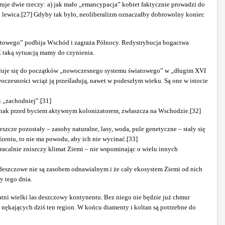
uje dwie rzeczy: a) jak mało „emancypacja” kobiet faktycznie prowadzi do
i lewica.[27] Gdyby tak było, neoliberalizm oznaczałby dobrowolny koniec
ortowego” podbija Wschód i zagraża Północy. Redystrybucja bogactwa
Z taką sytuacją mamy do czynienia.
łuje się do początków „nowoczesnego systemu światowego” w „długim XVI
oczesności wciąż ją prześladują, nawet w podeszłym wieku. Są one w istocie
i „zachodniej”.[31]
 jednak przed byciem aktywnym kolonizatorem, zwłaszcza na Wschodzie.[32]
szcze pozostały – zasoby naturalne, lasy, woda, pule genetyczne – stały się
zeniu, to nie ma powodu, aby ich nie wycinać.[33]
racalnie zniszczy klimat Ziemi – nie wspominając o wielu innych
sy deszczowe nie są zasobem odnawialnym i że cały ekosystem Ziemi od nich
y tego dnia.
tni wielki las deszczowy kontynentu. Bez niego nie będzie już chmur
nękających dziś ten region. W końcu diamenty i koltan są potrzebne do