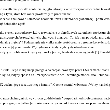
z konsekwencjami, jakie powodują.
e ma alternatywy dla neoliberalnej globalizacji i że w rzeczywistości żadna taka a
ną z tych, które bez końca powtarzały to przekonanie.
e ma sensu analizować i omawiać neoliberalizmu i tak zwanej globalizacji, ponieważ 
j! Zabij albo zgiń!
ako system gospodarczy, który rozwinął się w określonych warunkach społecznych i
oistycznych, bezwzględnych, chciwych i zimnych. To, jak nam powiedziano, dzia
idzialną pięścią”? Podczas gdy niewielka mniejszość czerpie ogromne korzyści z dz
est samo jej przetrwanie. Wyrządzone szkody wydają się nieodwracalne.
a się tym problemem. Częstą wymówką jest to, że nie da się go wyjaśnić.[1] Praw
 1973 roku. Jego inauguracja polegała na zorganizowanym przez USA zamachu sta
ur. Był to jedyny sposób na urzeczywistnienie neoliberalnego modelu tzw. „chło
IX wieku i jego idea „wolnego handlu”. Goethe oceniał wówczas: „Wolny handel, pi
odarczych, innymi słowy - proces „oddzielania” gospodarki od społeczeństwa; rac
 i postępu; specjalizacja i zastępowanie gospodarki nastawionej na przetrwani