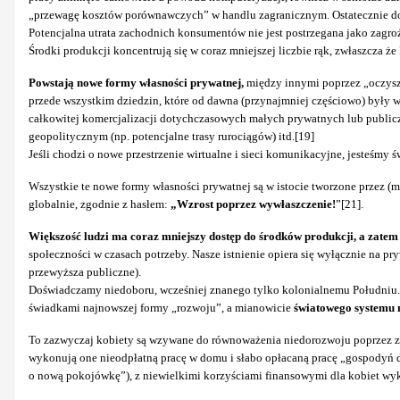
„przewagę kosztów porównawczych” w handlu zagranicznym. Ostatecznie do
Potencjalna utrata zachodnich konsumentów nie jest postrzegana jako zagr
Środki produkcji koncentrują się w coraz mniejszej liczbie rąk, zwłaszcza ż
Powstają nowe formy własności prywatnej,
między innymi poprzez „oczyszc
przede wszystkim dziedzin, które od dawna (przynajmniej częściowo) były wyk
całkowitej komercjalizacji dotychczasowych małych prywatnych lub publicz
geopolitycznym (np. potencjalne trasy rurociągów) itd.[19]
Jeśli chodzi o nowe przestrzenie wirtualne i sieci komunikacyjne, jesteśmy
Wszystkie te nowe formy własności prywatnej są w istocie tworzone przez (mn
globalnie, zgodnie z hasłem:
„Wzrost poprzez wywłaszczenie!
”[21].
Większość ludzi ma coraz mniejszy dostęp do środków produkcji, a zatem r
społeczności w czasach potrzeby. Nasze istnienie opiera się wyłącznie na pry
przewyższa publiczne).
Doświadczamy niedoboru, wcześniej znanego tylko kolonialnemu Południu. Sta
świadkami najnowszej formy „rozwoju”, a mianowicie
światowego systemu 
To zazwyczaj kobiety są wzywane do równoważenia niedorozwoju poprzez zwi
wykonują one nieodpłatną pracę w domu i słabo opłacaną pracę „gospodyń 
o nową pokojówkę”), z niewielkimi korzyściami finansowymi dla kobiet wyk