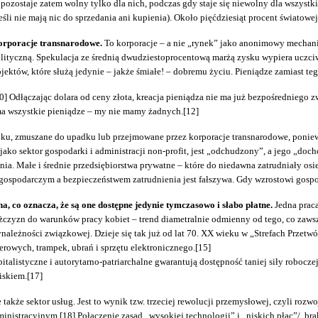
zostaje zatem wolny tylko dla nich, podczas gdy staje się niewolny dla wszystki
i nie mają nic do sprzedania ani kupienia). Około pięćdziesiąt procent światowej p
orporacje transnarodowe.
To korporacje – a nie „rynek” jako anonimowy mechaniz
olityczną. Spekulacja ze średnią dwudziestoprocentową marżą zysku wypiera uczciwy
ojektów, które służą jedynie – jakże śmiałe! – dobremu życiu. Pieniądze zamiast teg
10] Odłączając dolara od ceny złota, kreacja pieniądza nie ma już bezpośredniego 
 ma wszystkie pieniądze – my nie mamy żadnych.[12]
nku, zmuszane do upadku lub przejmowane przez korporacje transnarodowe, poniewa
 jako sektor gospodarki i administracji non-profit, jest „odchudzony”, a jego „d
nia. Małe i średnie przedsiębiorstwa prywatne – które do niedawna zatrudniały osi
ospodarczym a bezpieczeństwem zatrudnienia jest fałszywa. Gdy wzrostowi gospoda
wna, co oznacza, że są one dostępne jedynie tymczasowo i słabo płatne.
Jedna praca
ężczyzn do warunków pracy kobiet – trend diametralnie odmienny od tego, co zawsz
zynależności związkowej. Dzieje się tak już od lat 70. XX wieku w „Strefach Prze
rowych, trampek, ubrań i sprzętu elektronicznego.[15]
italistyczne i autorytarno-patriarchalne gwarantują dostępność taniej siły robocz
iskiem.[17]
także sektor usług. Jest to wynik tzw. trzeciej rewolucji przemysłowej, czyli ro
inistracyjnym.[18] Połączenie zasad „wysokiej technologii” i „niskich płac”/„br