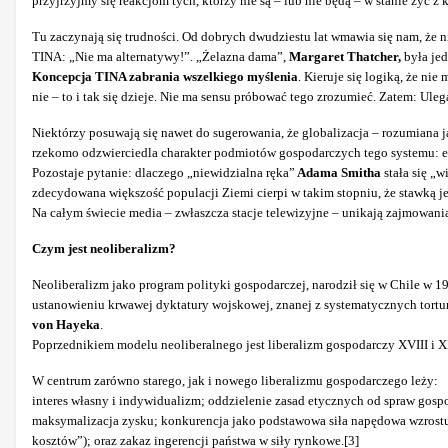
przyjrzyjmy się reakcjom tych, którzy nie są – lub nie będą – w stanie żyć 
Tu zaczynają się trudności. Od dobrych dwudziestu lat wmawia się nam, że ni
TINA: „Nie ma alternatywy!”. „Żelazna dama”,
Margaret Thatcher,
była jed
Koncepcja TINA zabrania wszelkiego myślenia
. Kieruje się logiką, że ni
nie – to i tak się dzieje. Nie ma sensu próbować tego zrozumieć. Zatem: Ulega
Niektórzy posuwają się nawet do sugerowania, że globalizacja – rozumiana j
rzekomo odzwierciedla charakter podmiotów gospodarczych tego systemu: eg
Pozostaje pytanie: dlaczego „niewidzialna ręka”
Adama Smitha
stała się „w
zdecydowana większość populacji Ziemi cierpi w takim stopniu, że stawką j
Na całym świecie media – zwłaszcza stacje telewizyjne – unikają zajmowani
Czym jest neoliberalizm?
Neoliberalizm jako program polityki gospodarczej, narodził się w Chile w
ustanowieniu krwawej dyktatury wojskowej, znanej z systematycznych tort
von Hayeka
.
Poprzednikiem modelu neoliberalnego jest liberalizm gospodarczy XVIII i X
W centrum zarówno starego, jak i nowego liberalizmu gospodarczego leży:
interes własny i indywidualizm; oddzielenie zasad etycznych od spraw gosp
maksymalizacja zysku; konkurencja jako podstawowa siła napędowa wzrostu
kosztów”); oraz zakaz ingerencji państwa w siły rynkowe.[3]