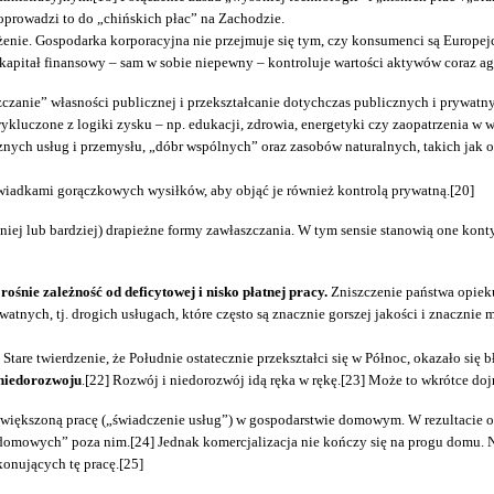
prowadzi to do „chińskich płac” na Zachodzie.
ożenie. Gospodarka korporacyjna nie przejmuje się tym, czy konsumenci są Europ
e kapitał finansowy – sam w sobie niepewny – kontroluje wartości aktywów coraz ag
zanie” własności publicznej i przekształcanie dotychczas publicznych i prywatnyc
luczone z logiki zysku – np. edukacji, zdrowia, energetyki czy zaopatrzenia w wod
nych usług i przemysłu, „dóbr wspólnych” oraz zasobów naturalnych, takich jak o
 świadkami gorączkowych wysiłków, aby objąć je również kontrolą prywatną.[20]
iej lub bardziej) drapieżne formy zawłaszczania. W tym sensie stanowią one kontynu
ośnie zależność od deficytowej i nisko płatnej pracy.
Zniszczenie państwa opieku
watnych, tj. drogich usługach, które często są znacznie gorszej jakości i znacznie
re twierdzenie, że Południe ostatecznie przekształci się w Północ, okazało się bł
niedorozwoju
.[22] Rozwój i niedorozwój idą ręka w rękę.[23] Może to wkrótce d
ększoną pracę („świadczenie usług”) w gospodarstwie domowym. W rezultacie obc
domowych” poza nim.[24] Jednak komercjalizacja nie kończy się na progu domu. N
onujących tę pracę.[25]