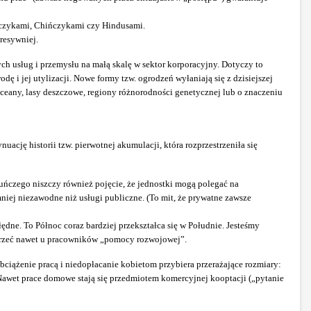
ejczykami, Chińczykami czy Hindusami.
resywniej.
h usług i przemysłu na małą skalę w sektor korporacyjny. Dotyczy to
ę i jej utylizacji. Nowe formy tzw. ogrodzeń wyłaniają się z dzisiejszej
ceany, lasy deszczowe, regiony różnorodności genetycznej lub o znaczeniu
ację historii tzw. pierwotnej akumulacji, która rozprzestrzeniła się
ńczego niszczy również pojęcie, że jednostki mogą polegać na
 mniej niezawodne niż usługi publiczne. (To mit, że prywatne zawsze
ędne. To Północ coraz bardziej przekształca się w Południe. Jesteśmy
ojrzeć nawet u pracowników „pomocy rozwojowej”.
iążenie pracą i niedopłacanie kobietom przybiera przerażające rozmiary:
awet prace domowe stają się przedmiotem komercyjnej kooptacji („pytanie