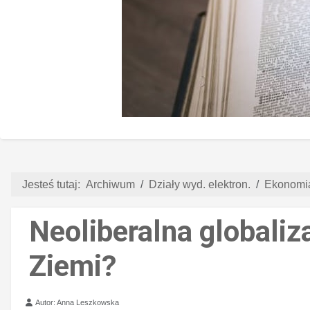
Jesteś tutaj:
Archiwum
Działy wyd. elektron.
Ekonomia
Neoliberalna globaliza
Ziemi?
Szczegóły
Autor:
Anna Leszkowska