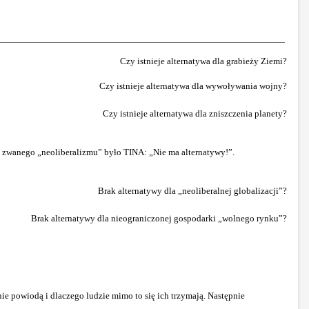
Czy istnieje alternatywa dla grabieży Ziemi?
Czy istnieje alternatywa dla wywoływania wojny?
Czy istnieje alternatywa dla zniszczenia planety?
ak zwanego „neoliberalizmu” było TINA: „Nie ma alternatywy!”.
Brak alternatywy dla „neoliberalnej globalizacji”?
Brak alternatywy dla nieograniczonej gospodarki „wolnego rynku”?
ę nie powiodą i dlaczego ludzie mimo to się ich trzymają. Następnie