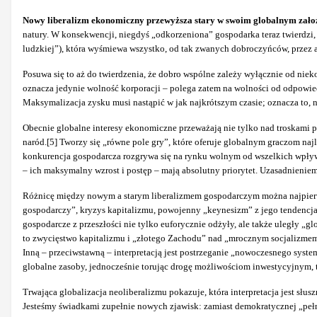
Nowy liberalizm ekonomiczny przewyższa stary w swoim globalnym zało
natury. W konsekwencji, niegdyś „odkorzeniona” gospodarka teraz twierdzi,
ludzkiej”), która wyśmiewa wszystko, od tak zwanych dobroczyńców, przez 
Posuwa się to aż do twierdzenia, że dobro wspólne zależy wyłącznie od ni
oznacza jedynie wolność korporacji – polega zatem na wolności od odpowie
Maksymalizacja zysku musi nastąpić w jak najkrótszym czasie; oznacza to, n
Obecnie globalne interesy ekonomiczne przeważają nie tylko nad troskami
naród.[5] Tworzy się „równe pole gry”, które oferuje globalnym graczom na
konkurencja gospodarcza rozgrywa się na rynku wolnym od wszelkich wpływó
– ich maksymalny wzrost i postęp – mają absolutny priorytet. Uzasadnieniem
Różnicę między nowym a starym liberalizmem gospodarczym można najpierw 
gospodarczy”, kryzys kapitalizmu, powojenny „keynesizm” z jego tendencja
gospodarcze z przeszłości nie tylko euforycznie odżyły, ale także uległy 
to zwycięstwo kapitalizmu i „złotego Zachodu” nad „mrocznym socjalizmem”,
Inną – przeciwstawną – interpretacją jest postrzeganie „nowoczesnego syst
globalne zasoby, jednocześnie torując drogę możliwościom inwestycyjnym, tj
Trwająca globalizacja neoliberalizmu pokazuje, która interpretacja jest sł
Jesteśmy świadkami zupełnie nowych zjawisk: zamiast demokratycznej „pełn