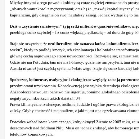
Między innymi z tego powodu kobiety są coraz częściej zmuszane do prostyt
„równych warunków” z mężczyznami; oraz b) że „rozwój kapitalistyczny” ni
kapitalizmu, gdy osiągnie on swój najdalszy zasięg. Jednak wydaje się to 
Dziś w „systemie światowym” żyją setki milionów quasi-niewolników, więc
przebiega coraz szybciej – i z coraz większą prędkością – od dołu do góry. 
Staje się oczywiste, że
neoliberalizm nie oznacza końca kolonializmu, lecz
wieku”, kiedy to podbój Ameryk, ich eksploatacja i kolonialna transformac
główną cechą najnowszego etapu nowoczesności. Rozwijają się, zamiast zan
Gdzie nie ma Południa, tam nie ma Północy; gdzie nie ma peryferii, tam nie 
Austria również jest częścią systemu światowego. Staje się coraz bardziej 
Społeczne, kulturowe, tradycyjne i ekologiczne względy zostają porzucone
przedmiotami użytkowania. Konsekwencją jest szybka destrukcja ekologiczna 
Ani społeczeństwo, ani państwo nie ingerują, pomimo globalnego ocieplenia
negatywnych skutkach takich działań.[34]
Prawa klimatyczne, zwierzęce, roślinne, ludzkie i ogólne prawa ekologiczne
zależy. Gdyby chciwość i racjonalizm, z jakim jest ona egzekwowana ekonom
Dowódca wahadłowca kosmicznego, który okrążył Ziemię w 2005 roku, zauważy
deszczowych nad źródłami Nilu. Musi on jednak zniknąć, aby korporacje uz
telefonów komórkowych.