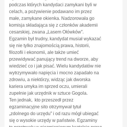
podczas których kandydaci zamykani byli w
celach, a pożywienie podawano im przez
małe, zamykane okienka. Nadzorowała go
komisja składająca się z członków akademii
cesarskiej, zwana „Lasem Ołówków”.
Egzamin był trudny, kandydat musiał wykazać
się nie tylko znajomością prawa, historii,
filozofii i ekonomii, ale także umieć
przewidywać panujący trend na dworze, aby
wiedzieć co i jak pisać. Wielu kandydatów nie
wytrzymywało napięcia i mocno zapadało na
zdrowiu, a niektórzy, widząc jak dworska
kariera umyka im sprzed oczu, umierali
zupełnie jak urzędnik w sztuce Gogola.
Ten jednak, kto przeszedł przez
egzaminacyjne sito otrzymywał tytuł
„zdolnego do urzędu” i od razu mógł ubiegać
się o wysokie urzędy w państwie. Egzaminy