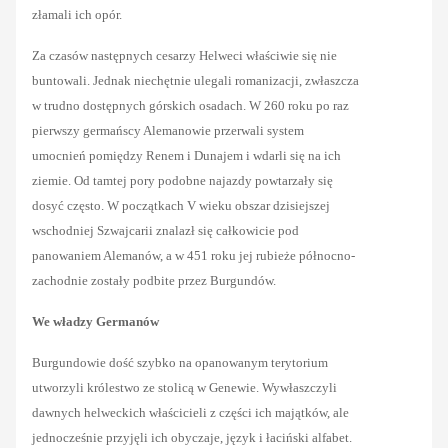
złamali ich opór.
Za czasów następnych cesarzy Helweci właściwie się nie
buntowali. Jednak niechętnie ulegali romanizacji, zwłaszcza
w trudno dostępnych górskich osadach. W 260 roku po raz
pierwszy germańscy Alemanowie przerwali system
umocnień pomiędzy Renem i Dunajem i wdarli się na ich
ziemie. Od tamtej pory podobne najazdy powtarzały się
dosyć często. W początkach V wieku obszar dzisiejszej
wschodniej Szwajcarii znalazł się całkowicie pod
panowaniem Alemanów, a w 451 roku jej rubieże północno-
zachodnie zostały podbite przez Burgundów.
We władzy Germanów
Burgundowie dość szybko na opanowanym terytorium
utworzyli królestwo ze stolicą w Genewie. Wywłaszczyli
dawnych helweckich właścicieli z części ich majątków, ale
jednocześnie przyjęli ich obyczaje, język i łaciński alfabet.