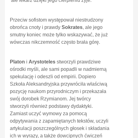
ale lekarz dzięki jego cierpieniu żyje.
Przeciw sofistom występował niestrudzony
obrońca cnoty i prawdy
Sokrates
, ale jego
smutny koniec może tylko wskazywać, że już
wówczas nikczemność często brała górę.
Platon
i
Arystoteles
stworzyli prawdziwe
ośrodki myśli, ale sami popadli w nadmierną
spekulację i odeszli od empirii. Dopiero
Szkoła Aleksandryjska przywróciła właściwą
pozycję naukom przyrodniczym i przekazała
swój dorobek Rzymianom. Jej twórcy
stworzyli również podstawy dydaktyki.
Zamiast uczyć wymowy za pomocą
odpytywania z zapamiętanych tekstów, uczyli
artykulacji poszczególnych głosek i składania
ich w wyrazy, a także dowcipnych ćwiczeń