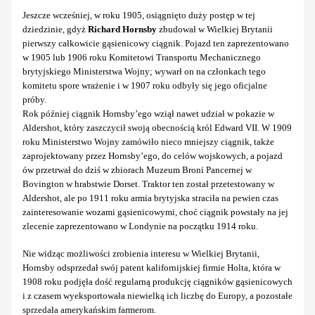
Jeszcze wcześniej, w roku 1905, osiągnięto duży postęp w tej
dziedzinie, gdyż
Richard Hornsby
zbudował w Wielkiej Brytanii
pierwszy całkowicie gąsienicowy ciągnik. Pojazd ten zaprezentowano
w 1905 lub 1906 roku Komitetowi Transportu Mechanicznego
brytyjskiego Ministerstwa Wojny; wywarł on na członkach tego
komitetu spore wrażenie i w 1907 roku odbyły się jego oficjalne
próby.
Rok później ciągnik Hornsby’ego wziął nawet udział w pokazie w
Aldershot, który zaszczycił swoją obecnością król Edward VII. W 1909
roku Ministerstwo Wojny zamówiło nieco mniejszy ciągnik, także
zaprojektowany przez Hornsby’ego, do celów wojskowych, a pojazd
ów przetrwał do dziś w zbiorach Muzeum Broni Pancernej w
Bovington w hrabstwie Dorset. Traktor ten został przetestowany w
Aldershot, ale po 1911 roku armia brytyjska straciła na pewien czas
zainteresowanie wozami gąsienicowymi, choć ciągnik powstały na jej
zlecenie zaprezentowano w Londynie na początku 1914 roku.
Nie widząc możliwości zrobienia interesu w Wielkiej Brytanii,
Hornsby odsprzedał swój patent kalifornijskiej firmie Holta, która w
1908 roku podjęła dość regularną produkcję ciągników gąsienicowych
i z czasem wyeksportowała niewielką ich liczbę do Europy, a pozostałe
sprzedała amerykańskim farmerom.