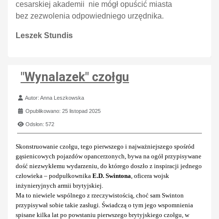
cesarskiej akademii nie mógł opuścić miasta
bez zezwolenia odpowiedniego urzędnika.
Leszek Stundis
"Wynalazek" czołgu
Szczegóły
Autor:
Anna Leszkowska
Opublikowano: 25 listopad 2025
Odsłon: 572
Skonstruowanie czołgu, tego pierwszego i najważniejszego spośród
gąsienicowych pojazdów opancerzonych, bywa na ogół przypisywane
dość niezwykłemu wydarzeniu, do którego doszło z inspiracji jednego
człowieka – podpułkownika
E.D. Swintona
, oficera wojsk
inżynieryjnych armii brytyjskiej.
Ma to niewiele wspólnego z rzeczywistością, choć sam Swinton
przypisywał sobie takie zasługi. Świadczą o tym jego wspomnienia
spisane kilka lat po powstaniu pierwszego brytyjskiego czołgu, w