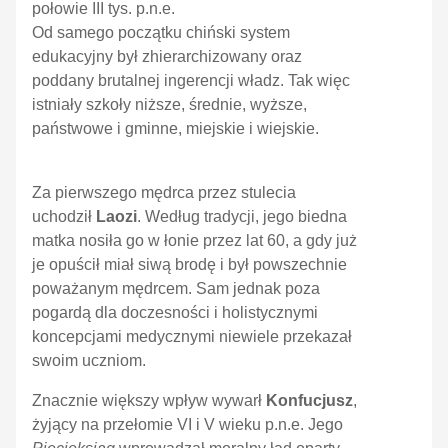
połowie III tys. p.n.e.
Od samego początku chiński system
edukacyjny był zhierarchizowany oraz
poddany brutalnej ingerencji władz. Tak więc
istniały szkoły niższe, średnie, wyższe,
państwowe i gminne, miejskie i wiejskie.
Za pierwszego mędrca przez stulecia
uchodził
Laozi
. Według tradycji, jego biedna
matka nosiła go w łonie przez lat 60, a gdy już
je opuścił miał siwą brodę i był powszechnie
poważanym mędrcem. Sam jednak poza
pogardą dla doczesności i holistycznymi
koncepcjami medycznymi niewiele przekazał
swoim uczniom.
Znacznie większy wpływ wywarł
Konfucjusz
,
żyjący na przełomie VI i V wieku p.n.e. Jego