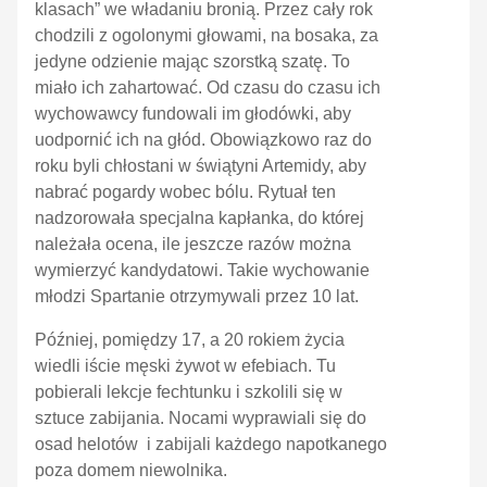
klasach” we władaniu bronią. Przez cały rok
chodzili z ogolonymi głowami, na bosaka, za
jedyne odzienie mając szorstką szatę. To
miało ich zahartować. Od czasu do czasu ich
wychowawcy fundowali im głodówki, aby
uodpornić ich na głód. Obowiązkowo raz do
roku byli chłostani w świątyni Artemidy, aby
nabrać pogardy wobec bólu. Rytuał ten
nadzorowała specjalna kapłanka, do której
należała ocena, ile jeszcze razów można
wymierzyć kandydatowi. Takie wychowanie
młodzi Spartanie otrzymywali przez 10 lat.
Później, pomiędzy 17, a 20 rokiem życia
wiedli iście męski żywot w efebiach. Tu
pobierali lekcje fechtunku i szkolili się w
sztuce zabijania. Nocami wyprawiali się do
osad helotów i zabijali każdego napotkanego
poza domem niewolnika.