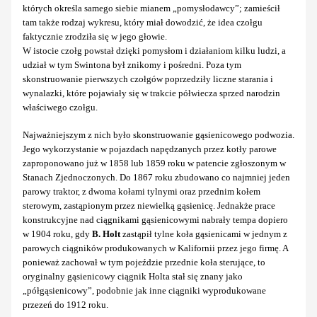
których określa samego siebie mianem „pomysłodawcy”; zamieścił
tam także rodzaj wykresu, który miał dowodzić, że idea czołgu
faktycznie zrodziła się w jego głowie.
W istocie czołg powstał dzięki pomysłom i działaniom kilku ludzi, a
udział w tym Swintona był znikomy i pośredni. Poza tym
skonstruowanie pierwszych czołgów poprzedziły liczne starania i
wynalazki, które pojawiały się w trakcie półwiecza sprzed narodzin
właściwego czołgu.
Najważniejszym z nich było skonstruowanie gąsienicowego podwozia.
Jego wykorzystanie w pojazdach napędzanych przez kotły parowe
zaproponowano już w 1858 lub 1859 roku w patencie zgłoszonym w
Stanach Zjednoczonych. Do 1867 roku zbudowano co najmniej jeden
parowy traktor, z dwoma kołami tylnymi oraz przednim kołem
sterowym, zastąpionym przez niewielką gąsienicę. Jednakże prace
konstrukcyjne nad ciągnikami gąsienicowymi nabrały tempa dopiero
w 1904 roku, gdy
B. Holt
zastąpił tylne koła gąsienicami w jednym z
parowych ciągników produkowanych w Kalifornii przez jego firmę. A
ponieważ zachował w tym pojeździe przednie koła sterujące, to
oryginalny gąsienicowy ciągnik Holta stał się znany jako
„półgąsienicowy”, podobnie jak inne ciągniki wyprodukowane
przezeń do 1912 roku.