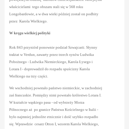
właścicielami tego obszaru stali się w 568 roku
Longobardowie, a w dwa wieki później został on podbity
przez Karola Wielkiego.
W kręgu wielkiej polityki
Rok 843 przyniósł ponownie podział Szwajcarii. Słynny
traktat w Verdun, zawarty przez trzech synów Ludwika
Pobożnego - Ludwika Niemieckiego, Karola Łysego i
Lotara I - doprowadził do rozpadu spuścizny Karola
Wielkiego na trzy części.
We wschodniej powstało państwo niemieckie, w zachodniej
zaś francuskie. Pomiędzy nimi powstało królestwo Lotara I.
W kształcie wąskiego pasa - od wybrzeży Morza
Północnego aż po granice Państwa Kościelnego w Italii -
było najmniej jednolite etnicznie i dość szybko rozpadło
się. Wprawdzie cesarz Otton I, wzorem Karola Wielkiego,