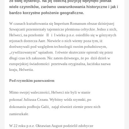
ze swej dyskrecji. Na jej obecną pozycję wpłynęło jednak
wiele czynników, zarówno uwarunkowania historyczne i jak i
bardzo korzystne położenie geograficzne.
W czasach kształtowania się Imperium Romanum obszar dzisiejszej
Szwajcarii przemierzały tajemnicze plemiona celtyckie. Jedno z nich,
Helweci, na przełomie II i I wieku p.n.e. osiedliło się w górzystych
rejonach dorzecza Aare. Niewiele o nich wiemy poza tym, iż
dorównywali pod względem technologii swoim południowym,
„cywilizowanym” sąsiadom. I równie skutecznie opierali się przez
długi czas ich zakusom. Nic zatem dziwnego, że po dziś dzień w
europejskiej świadomości przetrwała oryginalna, łacińska nazwa
kraju, Helwetia.
Pod rzymskim panowaniem
Mimo swojej waleczności, Helweci nie byli w stanie
pokonać Juliusza Cezara. Wybitny wódz rzymski, po
dokonaniu podboju Galii, zajął również ziemie przez nich
zamieszkałe.
W 22 roku p.n.e. Oktawian August podzielił zdobycze