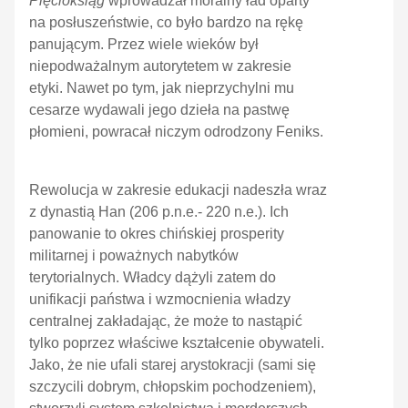
Pięcioksiąg
wprowadzał moralny ład oparty
na posłuszeństwie, co było bardzo na rękę
panującym. Przez wiele wieków był
niepodważalnym autorytetem w zakresie
etyki. Nawet po tym, jak nieprzychylni mu
cesarze wydawali jego dzieła na pastwę
płomieni, powracał niczym odrodzony Feniks.
Rewolucja w zakresie edukacji nadeszła wraz
z dynastią Han (206 p.n.e.- 220 n.e.). Ich
panowanie to okres chińskiej prosperity
militarnej i poważnych nabytków
terytorialnych. Władcy dążyli zatem do
unifikacji państwa i wzmocnienia władzy
centralnej zakładając, że może to nastąpić
tylko poprzez właściwe kształcenie obywateli.
Jako, że nie ufali starej arystokracji (sami się
szczycili dobrym, chłopskim pochodzeniem),