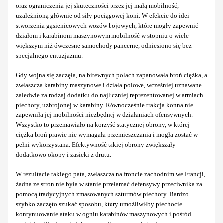
oraz ograniczenia jej skuteczności przez jej małą mobilność,
uzależnioną głównie od siły pociągowej koni. W efekcie do idei
stworzenia gąsienicowych wozów bojowych, które mogły zapewnić
działom i karabinom maszynowym mobilność w stopniu o wiele
większym niż ówczesne samochody pancerne, odniesiono się bez
specjalnego entuzjazmu.
Gdy wojna się zaczęła, na bitewnych polach zapanowała broń ciężka, a
zwłaszcza karabiny maszynowe i działa polowe, wcześniej uznawane
zaledwie za rodzaj dodatku do najliczniej reprezentowanej w armiach
piechoty, uzbrojonej w karabiny. Równocześnie trakcja konna nie
zapewniła jej mobilności niezbędnej w działaniach ofensywnych.
Wszystko to przemawiało na korzyść statycznej obrony, w której
ciężka broń prawie nie wymagała przemieszczania i mogła zostać w
pełni wykorzystana. Efektywność takiej obrony zwiększały
dodatkowo okopy i zasieki z drutu.
W rezultacie takiego pata, zwłaszcza na froncie zachodnim we Francji,
żadna ze stron nie była w stanie przełamać defensywy przeciwnika za
pomocą tradycyjnych zmasowanych szturmów piechoty. Bardzo
szybko zaczęto szukać sposobu, który umożliwiłby piechocie
kontynuowanie ataku w ogniu karabinów maszynowych i pośród