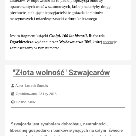
zasieków. W odpowiedzi na to padła propozycja budowy
opancerzonych wozów szturmowych, które przetarłyby drogę
piechocie, atakując nieprzyjacielskie gniazda karabinów
maszynowych i miażdżąc zasieki z drutu kolczastego.
Jest to fragment książki
Czołgi. 100 lat historii
, Richarda
Ogorkiewicza
wydanej przez
Wydawnictwo RM
, której
recenzję
zamieszczamy w tym numerze.
"Złota wolność" Szwajcarów
Szczegóły
Autor:
Leszek Stundis
Opublikowano: 23 luty 2015
Odsłon: 5002
Szwajcaria jest symbolem dobrobytu, neutralności,
liberalnej gospodarki i banków słynących na całym świecie