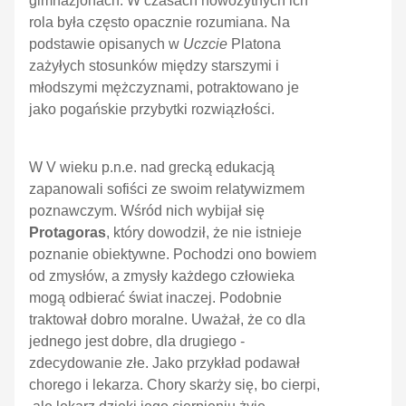
gimnazjonach. W czasach nowożytnych ich
rola była często opacznie rozumiana. Na
podstawie opisanych w
Uczcie
Platona
zażyłych stosunków między starszymi i
młodszymi mężczyznami, potraktowano je
jako pogańskie przybytki rozwiązłości.
W V wieku p.n.e. nad grecką edukacją
zapanowali sofiści ze swoim relatywizmem
poznawczym. Wśród nich wybijał się
Protagoras
, który dowodził, że nie istnieje
poznanie obiektywne. Pochodzi ono bowiem
od zmysłów, a zmysły każdego człowieka
mogą odbierać świat inaczej. Podobnie
traktował dobro moralne. Uważał, że co dla
jednego jest dobre, dla drugiego -
zdecydowanie złe. Jako przykład podawał
chorego i lekarza. Chory skarży się, bo cierpi,