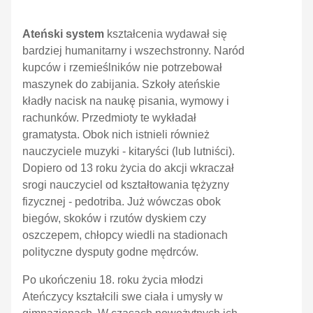
Ateński system
kształcenia wydawał się
bardziej humanitarny i wszechstronny. Naród
kupców i rzemieślników nie potrzebował
maszynek do zabijania. Szkoły ateńskie
kładły nacisk na naukę pisania, wymowy i
rachunków. Przedmioty te wykładał
gramatysta. Obok nich istnieli również
nauczyciele muzyki - kitaryści (lub lutniści).
Dopiero od 13 roku życia do akcji wkraczał
srogi nauczyciel od kształtowania tężyzny
fizycznej - pedotriba. Już wówczas obok
biegów, skoków i rzutów dyskiem czy
oszczepem, chłopcy wiedli na stadionach
polityczne dysputy godne mędrców.
Po ukończeniu 18. roku życia młodzi
Ateńczycy kształcili swe ciała i umysły w