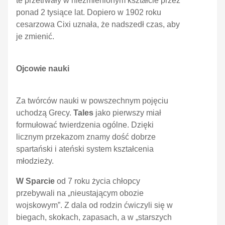
te przetrwały w niezmienionym kształcie przez
ponad 2 tysiące lat. Dopiero w 1902 roku
cesarzowa Cixi uznała, że nadszedł czas, aby
je zmienić.
Ojcowie nauki
Za twórców nauki w powszechnym pojęciu
uchodzą Grecy.
Tales
jako pierwszy miał
formułować twierdzenia ogólne. Dzięki
licznym przekazom znamy dość dobrze
spartański i ateński system kształcenia
młodzieży.
W Sparcie
od 7 roku życia chłopcy
przebywali na „nieustającym obozie
wojskowym”. Z dala od rodzin ćwiczyli się w
biegach, skokach, zapasach, a w „starszych