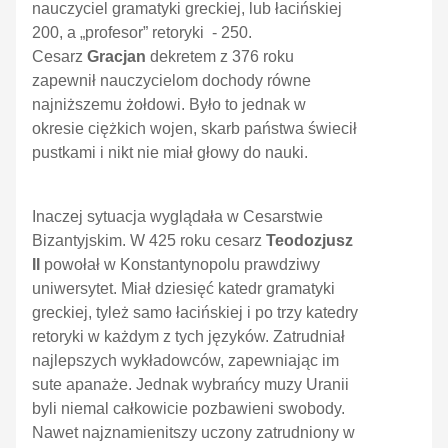
nauczyciel gramatyki greckiej, lub łacińskiej
200, a „profesor” retoryki - 250.
Cesarz
Gracjan
dekretem z 376 roku
zapewnił nauczycielom dochody równe
najniższemu żołdowi. Było to jednak w
okresie ciężkich wojen, skarb państwa świecił
pustkami i nikt nie miał głowy do nauki.
Inaczej sytuacja wyglądała w Cesarstwie
Bizantyjskim. W 425 roku cesarz
Teodozjusz
II
powołał w Konstantynopolu prawdziwy
uniwersytet. Miał dziesięć katedr gramatyki
greckiej, tyleż samo łacińskiej i po trzy katedry
retoryki w każdym z tych języków. Zatrudniał
najlepszych wykładowców, zapewniając im
sute apanaże. Jednak wybrańcy muzy Uranii
byli niemal całkowicie pozbawieni swobody.
Nawet najznamienitszy uczony zatrudniony w