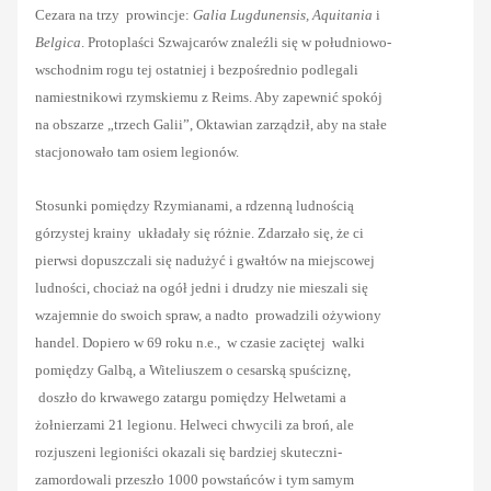
Cezara na trzy prowincje:
Galia Lugdunensis, Aquitania
i
Belgica
. Protoplaści Szwajcarów znaleźli się w południowo-
wschodnim rogu tej ostatniej i bezpośrednio podlegali
namiestnikowi rzymskiemu z Reims. Aby zapewnić spokój
na obszarze „trzech Galii”, Oktawian zarządził, aby na stałe
stacjonowało tam osiem legionów.
Stosunki pomiędzy Rzymianami, a rdzenną ludnością
górzystej krainy układały się różnie. Zdarzało się, że ci
pierwsi dopuszczali się nadużyć i gwałtów na miejscowej
ludności, chociaż na ogół jedni i drudzy nie mieszali się
wzajemnie do swoich spraw, a nadto prowadzili ożywiony
handel. Dopiero w 69 roku n.e., w czasie zaciętej walki
pomiędzy Galbą, a Witeliuszem o cesarską spuściznę,
doszło do krwawego zatargu pomiędzy Helwetami a
żołnierzami 21 legionu. Helweci chwycili za broń, ale
rozjuszeni legioniści okazali się bardziej skuteczni-
zamordowali przeszło 1000 powstańców i tym samym