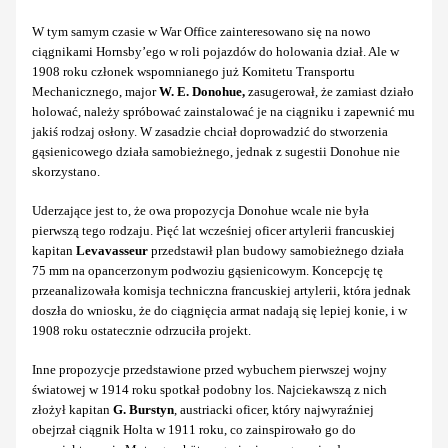
W tym samym czasie w War Office zainteresowano się na nowo
ciągnikami Hornsby’ego w roli pojazdów do holowania dział. Ale w
1908 roku członek wspomnianego już Komitetu Transportu
Mechanicznego, major
W. E. Donohue,
zasugerował, że zamiast działo
holować, należy spróbować zainstalować je na ciągniku i zapewnić mu
jakiś rodzaj osłony. W zasadzie chciał doprowadzić do stworzenia
gąsienicowego działa samobieżnego, jednak z sugestii Donohue nie
skorzystano.
Uderzające jest to, że owa propozycja Donohue wcale nie była
pierwszą tego rodzaju. Pięć lat wcześniej oficer artylerii francuskiej
kapitan
Levavasseur
przedstawił plan budowy samobieżnego działa
75 mm na opancerzonym podwoziu gąsienicowym. Koncepcję tę
przeanalizowała komisja techniczna francuskiej artylerii, która jednak
doszła do wniosku, że do ciągnięcia armat nadają się lepiej konie, i w
1908 roku ostatecznie odrzuciła projekt.
Inne propozycje przedstawione przed wybuchem pierwszej wojny
światowej w 1914 roku spotkał podobny los. Najciekawszą z nich
złożył kapitan
G. Burstyn
, austriacki oficer, który najwyraźniej
obejrzał ciągnik Holta w 1911 roku, co zainspirowało go do