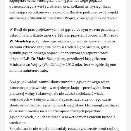
zaprojektowania Motorgeschütz – gąsienicowego pojazdu
opancerzonego z wieżą z działem oraz kółkami na wysięgnikach,
ułatwiającymi pokonywanie okopów. Burstyn podsunął swój projekt
austro-węgierskiemu Ministerstwu Wojny, które go jednak odrzuciło.
W Rosji do prac projektowych nad gąsienicowym wozem pancernym
uzbrojonym w działo morskie 120 mm przystąpił ponoć w 1911 roku
W. Mendelejew
, syn sławnego uczonego, lecz nie wyszły one poza
stadium szkiców. Inny taki pomysł zrodził się w Australii, gdzie
rysunki gąsienicowego pojazdu opancerzonego zaprezentował
inżynier
L.E. De Mole
. Swoje plany przedłożył brytyjskiemu
Ministerstwu Wojny (War Office) w 1912 roku, lecz w ogóle się ono
nimi nie zainteresowało.
A więc, jak widać, zamysł skonstruowania gąsienicowego wozu
pancernego pojawił się – w niejednym kraju – przed wybuchem
pierwszej wojny światowej, ale nie zdołał zaciekawić władz
wojskowych w żadnym z nich. Przyznać trzeba, że do tego czasu
zbudowano niedużo gąsienicowych ciągników, które mogły posłużyć
do skonstruowania na ich bazie opancerzonych pojazdów
gąsienicowych, a o ich walorach, a nawet samym istnieniu niewiele
wiedziano.
Ponadto armie nie w pełni doceniały rosnące znaczenie broni ciężkiej