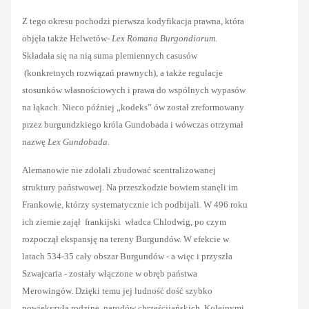
Z tego okresu pochodzi pierwsza kodyfikacja prawna, która
objęła także Helwetów-
Lex Romana Burgondiorum
.
Składała się na nią suma plemiennych casusów
(konkretnych rozwiązań prawnych), a także regulacje
stosunków własnościowych i prawa do wspólnych wypasów
na łąkach. Nieco później „kodeks” ów został zreformowany
przez burgundzkiego króla Gundobada i wówczas otrzymał
nazwę
Lex Gundobada
.
Alemanowie nie zdołali zbudować scentralizowanej
struktury państwowej. Na przeszkodzie bowiem stanęli im
Frankowie, którzy systematycznie ich podbijali. W 496 roku
ich ziemie zajął frankijski władca Chlodwig, po czym
rozpoczął ekspansję na tereny Burgundów. W efekcie w
latach 534-35 cały obszar Burgundów - a więc i przyszła
Szwajcaria - zostały włączone w obręb państwa
Merowingów. Dzięki temu jej ludność dość szybko
powiększyła rodzinę narodów chrześcijańskich. Kolejnymi