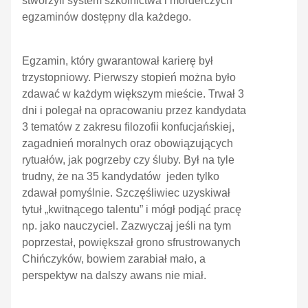
stworzyli system szkolnictwa i morderczych
egzaminów dostępny dla każdego.
Egzamin, który gwarantował karierę był
trzystopniowy. Pierwszy stopień można było
zdawać w każdym większym mieście. Trwał 3
dni i polegał na opracowaniu przez kandydata
3 tematów z zakresu filozofii konfucjańskiej,
zagadnień moralnych oraz obowiązujących
rytuałów, jak pogrzeby czy śluby. Był na tyle
trudny, że na 35 kandydatów jeden tylko
zdawał pomyślnie. Szczęśliwiec uzyskiwał
tytuł „kwitnącego talentu” i mógł podjąć pracę
np. jako nauczyciel. Zazwyczaj jeśli na tym
poprzestał, powiększał grono sfrustrowanych
Chińczyków, bowiem zarabiał mało, a
perspektyw na dalszy awans nie miał.