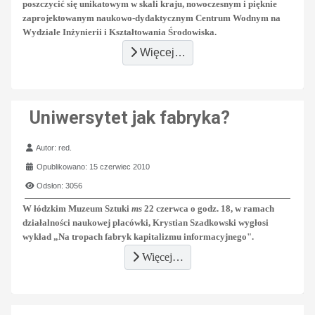
poszczycić się unikatowym w skali kraju, nowoczesnym i pięknie
zaprojektowanym naukowo-dydaktycznym Centrum Wodnym na
Wydziale Inżynierii i Kształtowania Środowiska.
Więcej…
Uniwersytet jak fabryka?
Szczegóły
Autor:
red.
Opublikowano: 15 czerwiec 2010
Odsłon: 3056
W łódzkim Muzeum Sztuki
ms
22 czerwca o godz. 18, w ramach
działalności naukowej placówki, Krystian Szadkowski wygłosi
wykład „
Na tropach fabryk kapitalizmu informacyjnego".
Więcej…