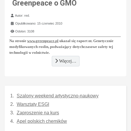
Greenpeace o GMO
Szczegóły
Autor:
red.
Opublikowano: 15 czerwiec 2010
Odsłon: 3108
Na stronie
www.greenpeace.pl
ukazał się raport nt. Genetycznie
modyfikowanych roslin, podważający dotychczasowe zalety tej
technologii w rolnictwie.
Więcej…
Szalony weekend artystyczno-naukowy
Warsztaty ESGI
Zaproszenie na kurs
Apel polskich chemików