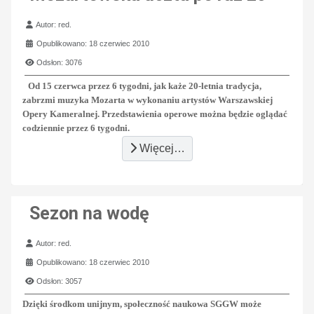
Szczegóły
Autor:
red.
Opublikowano: 18 czerwiec 2010
Odsłon: 3076
Od 15 czerwca przez 6 tygodni, jak każe 20-letnia tradycja,
zabrzmi muzyka Mozarta w wykonaniu artystów Warszawskiej
Opery Kameralnej. Przedstawienia operowe można będzie oglądać
codziennie przez 6 tygodni.
Więcej…
Sezon na wodę
Szczegóły
Autor:
red.
Opublikowano: 18 czerwiec 2010
Odsłon: 3057
Dzięki środkom unijnym, społeczność naukowa SGGW może