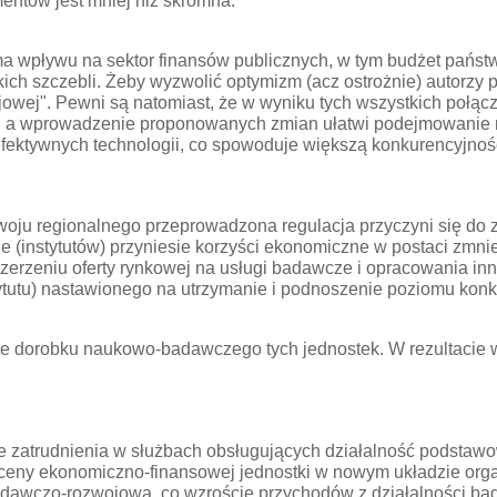
mentów jest mniej niż skromna.
a wpływu na sektor finansów publicznych, w tym budżet państw
tkich szczebli. Żeby wyzwolić optymizm (acz ostrożnie) autor
owej". Pewni są natomiast, że w wyniku tych wszystkich połąc
tw, a wprowadzenie proponowanych zmian ułatwi podejmowanie 
ektywnych technologii, co spowoduje większą konkurencyjność
ozwoju regionalnego przeprowadzona regulacja przyczyni się do 
enie (instytutów) przyniesie korzyści ekonomiczne w postaci zmn
zerzeniu oferty rynkowej na usługi badawcze i opracowania inn
stytutu) nastawionego na utrzymanie i podnoszenie poziomu ko
e dorobku naukowo-badawczego tych jednostek. W rezultacie w
ie zatrudnienia w służbach obsługujących działalność podstaw
ceny ekonomiczno-finansowej jednostki w nowym układzie org
badawczo-rozwojową, co wzroście przychodów z działalności b