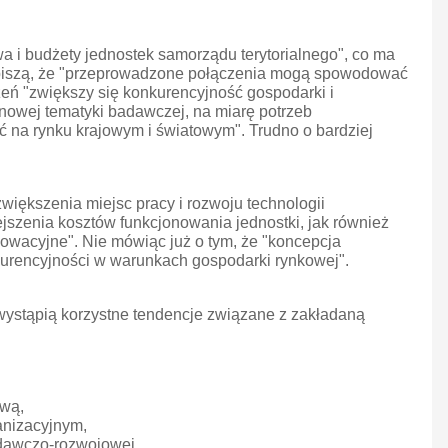
a i budżety jednostek samorządu terytorialnego", co ma
zy piszą, że "przeprowadzone połączenia mogą spowodować
zeń "zwiększy się konkurencyjność gospodarki i
nowej tematyki badawczej, na miarę potrzeb
 na rynku krajowym i światowym". Trudno o bardziej
zwiększenia miejsc pracy i rozwoju technologii
iejszenia kosztów funkcjonowania jednostki, jak również
owacyjne". Nie mówiąc już o tym, że "koncepcja
nkurencyjności w warunkach gospodarki rynkowej".
ystąpią korzystne tendencje związane z zakładaną
ową,
anizacyjnym,
adawczo-rozwojowej,