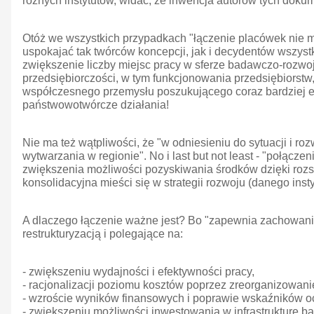
różnych instytutów, widać, że inwencja autorów tych doku
Otóż we wszystkich przypadkach "łączenie placówek nie m
uspokajać tak twórców koncepcji, jak i decydentów wszys
zwiększenie liczby miejsc pracy w sferze badawczo-rozwoj
przedsiębiorczości, w tym funkcjonowania przedsiębiors
współczesnego przemysłu poszukującego coraz bardziej ef
państwowotwórcze działania!
Nie ma też wątpliwości, że "w odniesieniu do sytuacji i r
wytwarzania w regionie". No i last but not least - "połącz
zwiększenia możliwości pozyskiwania środków dzięki rozs
konsolidacyjna mieści się w strategii rozwoju (danego in
A dlaczego łączenie ważne jest? Bo "zapewnia zachowani
restrukturyzacją i polegające na:
- zwiększeniu wydajności i efektywności pracy,
- racjonalizacji poziomu kosztów poprzez zreorganizowan
- wzroście wyników finansowych i poprawie wskaźników o
- zwiększeniu możliwości inwestowania w infrastrukturę 