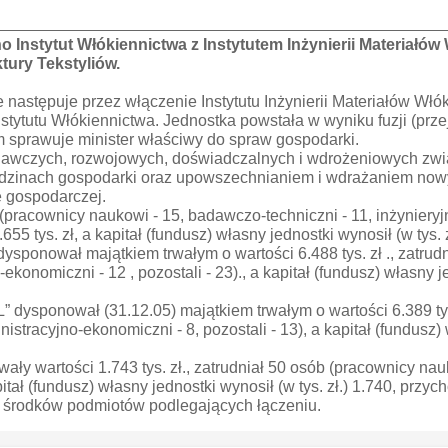
o Instytut Włókiennictwa z Instytutem Inżynierii Materiałów
tury Tekstyliów.
e następuje przez włączenie Instytutu Inżynierii Materiałów Włók
Instytutu Włókiennictwa. Jednostka powstała w wyniku fuzji (p
m sprawuje minister właściwy do spraw gospodarki.
badawczych, rozwojowych, doświadczalnych i wdrożeniowych zwi
dzinach gospodarki oraz upowszechnianiem i wdrażaniem nowy
e gospodarczej.
(pracownicy naukowi - 15, badawczo-techniczni - 11, inżynieryj
55 tys. zł, a kapitał (fundusz) własny jednostki wynosił (w tys.
 dysponował majątkiem trwałym o wartości 6.488 tys. zł ., zatr
o-ekonomiczni - 12 , pozostali - 23)., a kapitał (fundusz) własny 
” dysponował (31.12.05) majątkiem trwałym o wartości 6.389 tys.
istracyjno-ekonomiczni - 8, pozostali - 13), a kapitał (fundusz) 
trwały wartości 1.743 tys. zł., zatrudniał 50 osób (pracownicy na
pitał (fundusz) własny jednostki wynosił (w tys. zł.) 1.740, przy
 ze środków podmiotów podlegających łączeniu.