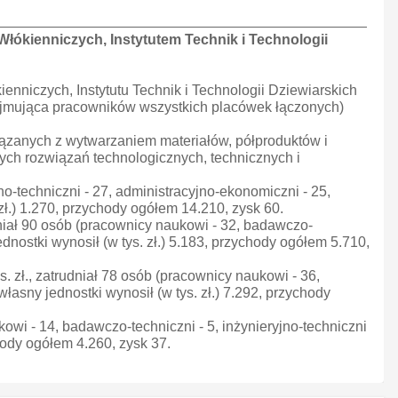
 Włókienniczych, Instytutem Technik i Technologii
ienniczych, Instytutu Technik i Technologii Dziewiarskich
rzejmująca pracowników wszystkich placówek łączonych)
ązanych z wytwarzaniem materiałów, półproduktów i
ch rozwiązań technologicznych, technicznych i
no-techniczni - 27, administracyjno-ekonomiczni - 25,
 zł.) 1.270, przychody ogółem 14.210, zysk 60.
udniał 90 osób (pracownicy naukowi - 32, badawczo-
jednostki wynosił (w tys. zł.) 5.183, przychody ogółem 5.710,
 zł., zatrudniał 78 osób (pracownicy naukowi - 36,
własny jednostki wynosił (w tys. zł.) 7.292, przychody
ukowi - 14, badawczo-techniczni - 5, inżynieryjno-techniczni
chody ogółem 4.260, zysk 37.