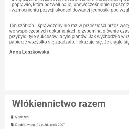
- poprawie, która pozwoli na jej unowocześnienie i poszerz
- wzmocnieniu pozycji skonsolidowanej jednostki pod w
Ten szablon - sprawdzony nie raz w przeszłości przez wszy
we współczesnych dokumentach przypomina głównie czasy 
przybyło, tyle sukcesów, a tyle planów. Jak wychodziło w rz
papierze wszystko się zgadzało. I okazuje się, że ciągle si
Anna Leszkowska
Włókiennictwo razem
Szczegóły
Autor:
red.
Opublikowano: 01 październik 2007