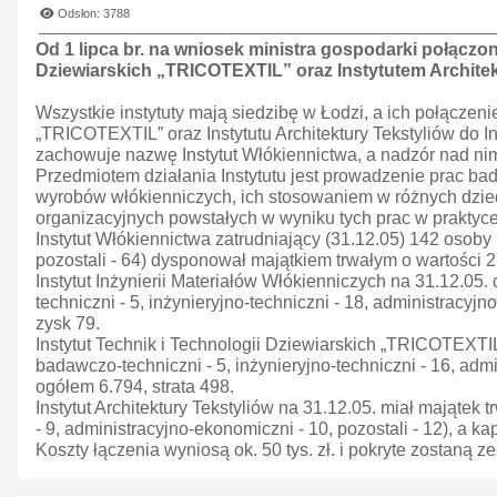
Odsłon: 3788
Od 1 lipca br. na wniosek ministra gospodarki połączon
Dziewiarskich „TRICOTEXTIL” oraz Instytutem Architek
Wszystkie instytuty mają siedzibę w Łodzi, a ich połączeni
„TRICOTEXTIL” oraz Instytutu Architektury Tekstyliów do 
zachowuje nazwę Instytut Włókiennictwa, a nadzór nad ni
Przedmiotem działania Instytutu jest prowadzenie prac 
wyrobów włókienniczych, ich stosowaniem w różnych dzie
organizacyjnych powstałych w wyniku tych prac w praktyc
Instytut Włókiennictwa zatrudniający (31.12.05) 142 osoby 
pozostali - 64) dysponował majątkiem trwałym o wartości 2.6
Instytut Inżynierii Materiałów Włókienniczych na 31.12.05.
techniczni - 5, inżynieryjno-techniczni - 18, administracyjn
zysk 79.
Instytut Technik i Technologii Dziewiarskich „TRICOTEXTIL
badawczo-techniczni - 5, inżynieryjno-techniczni - 16, admin
ogółem 6.794, strata 498.
Instytut Architektury Tekstyliów na 31.12.05. miał majątek 
- 9, administracyjno-ekonomiczni - 10, pozostali - 12), a ka
Koszty łączenia wyniosą ok. 50 tys. zł. i pokryte zostaną