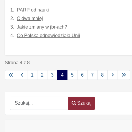
PARP od nauki
O dwa mniej
Jakie zmiany w jbr-ach?
Co Polska odpowiedziała Unii
Strona 4 z 8
1
2
3
4
5
6
7
8
Szukaj
Szukaj