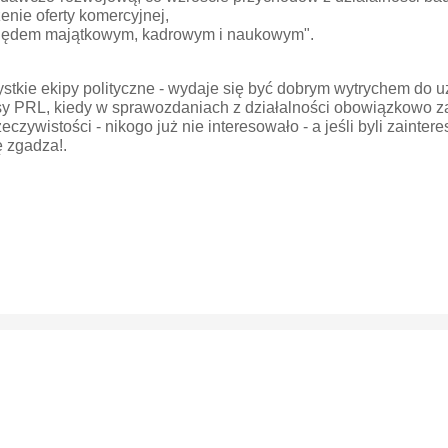
enie oferty komercyjnej,
zględem majątkowym, kadrowym i naukowym".
stkie ekipy polityczne - wydaje się być dobrym wytrychem do u
PRL, kiedy w sprawozdaniach z działalności obowiązkowo zamie
eczywistości - nikogo już nie interesowało - a jeśli byli zainter
ę zgadza!.