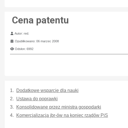
Cena patentu
Szczegóły
Autor:
red.
Opublikowano: 06 marzec 2008
Odsłon: 6992
Dodatkowe wsparcie dla nauki
Ustawa do poprawki
Konsolidowane przez ministra gospodarki
Komercjalizacja jbr-ów na koniec rządów PiS