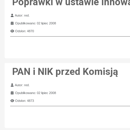
Poprawki w ustawie innow
Szczegóły
Autor:
red.
Opublikowano: 02 lipiec 2008
Odsłon: 4870
PAN i NIK przed Komisją
Szczegóły
Autor:
red.
Opublikowano: 02 lipiec 2008
Odsłon: 4873