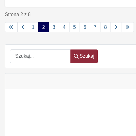
Strona 2 z 8
1
2
3
4
5
6
7
8
Szukaj
Szukaj