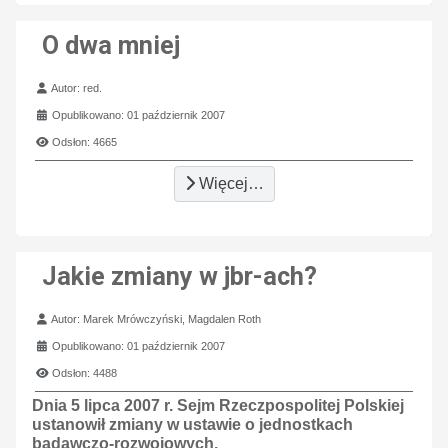
O dwa mniej
Szczegóły
Autor:
red.
Opublikowano: 01 październik 2007
Odsłon: 4665
Więcej…
Jakie zmiany w jbr-ach?
Szczegóły
Autor:
Marek Mrówczyński, Magdalen Roth
Opublikowano: 01 październik 2007
Odsłon: 4488
Dnia 5 lipca 2007 r. Sejm Rzeczpospolitej Polskiej
ustanowił zmiany w ustawie o jednostkach
badawczo-rozwojowych.