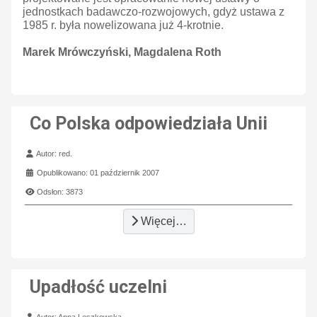
jednostkach badawczo-rozwojowych, gdyż ustawa z
1985 r. była nowelizowana już 4-krotnie.
Marek Mrówczyński, Magdalena Roth
Co Polska odpowiedziała Unii
Szczegóły
Autor:
red.
Opublikowano: 01 październik 2007
Odsłon: 3873
Więcej…
Upadłość uczelni
Szczegóły
Autor:
Anna Leszkowska