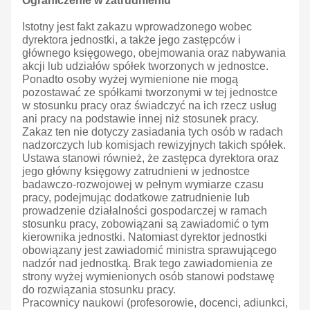
Ograniczenie w zatrudnieniu
Istotny jest fakt zakazu wprowadzonego wobec
dyrektora jednostki, a także jego zastępców i
głównego księgowego, obejmowania oraz nabywania
akcji lub udziałów spółek tworzonych w jednostce.
Ponadto osoby wyżej wymienione nie mogą
pozostawać ze spółkami tworzonymi w tej jednostce
w stosunku pracy oraz świadczyć na ich rzecz usług
ani pracy na podstawie innej niż stosunek pracy.
Zakaz ten nie dotyczy zasiadania tych osób w radach
nadzorczych lub komisjach rewizyjnych takich spółek.
Ustawa stanowi również, że zastępca dyrektora oraz
jego główny księgowy zatrudnieni w jednostce
badawczo-rozwojowej w pełnym wymiarze czasu
pracy, podejmując dodatkowe zatrudnienie lub
prowadzenie działalności gospodarczej w ramach
stosunku pracy, zobowiązani są zawiadomić o tym
kierownika jednostki. Natomiast dyrektor jednostki
obowiązany jest zawiadomić ministra sprawującego
nadzór nad jednostką. Brak tego zawiadomienia ze
strony wyżej wymienionych osób stanowi podstawę
do rozwiązania stosunku pracy.
Pracownicy naukowi (profesorowie, docenci, adiunkci,