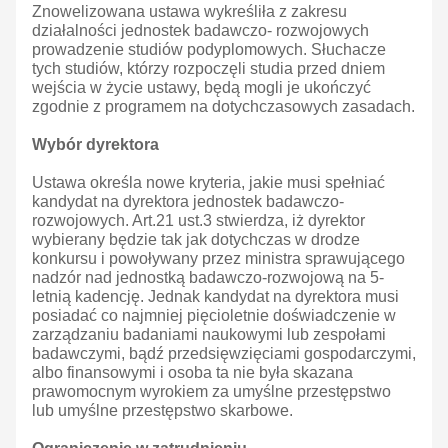
Znowelizowana ustawa wykreśliła z zakresu
działalności jednostek badawczo- rozwojowych
prowadzenie studiów podyplomowych. Słuchacze
tych studiów, którzy rozpoczęli studia przed dniem
wejścia w życie ustawy, będą mogli je ukończyć
zgodnie z programem na dotychczasowych zasadach.
Wybór dyrektora
Ustawa określa nowe kryteria, jakie musi spełniać
kandydat na dyrektora jednostek badawczo-
rozwojowych. Art.21 ust.3 stwierdza, iż dyrektor
wybierany będzie tak jak dotychczas w drodze
konkursu i powoływany przez ministra sprawującego
nadzór nad jednostką badawczo-rozwojową na 5-
letnią kadencję. Jednak kandydat na dyrektora musi
posiadać co najmniej pięcioletnie doświadczenie w
zarządzaniu badaniami naukowymi lub zespołami
badawczymi, bądź przedsięwzięciami gospodarczymi,
albo finansowymi i osoba ta nie była skazana
prawomocnym wyrokiem za umyślne przestępstwo
lub umyślne przestępstwo skarbowe.