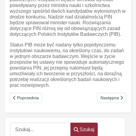
powoływany przez ministra nauki i szkolnictwa
wyższego spośród dwóch kandydatów wyłonionych w
drodze konkursu. Nadzór nad działalnością PIN
będzie sprawował minister nauki. Rozwiązania
dotyczące PIN różnią się od obowiązujących zasad
dotyczących Polskich Instytutów Badawczych (PIB).
Status PIB może być nadany tylko pojedynczemu
instytutowi naukowemu, na określony czas, do zadań
w jednym obszarze badawczym. Wejście w życie
przepisów tej ustawy nie spowoduje automatycznego
powstania PIN, jej przepisy natomiast będą
umożliwiały ich tworzenie w przyszłości, na doraźną
potrzebę realizacji określonych badań naukowych i
prac rozwojowych.
Poprzednia strona: Nowela prawa atomowego
Następna strona:
Poprzednia
Następna
Szukaj
Szukaj