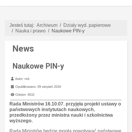
Jesteś tutaj:
Archiwum
Działy wyd. papierowe
Nauka i prawo
Naukowe PIN-y
News
Naukowe PIN-y
Szczegóły
Autor:
red.
Opublikowano: 09 sierpień 2026
Odsłon: 4532
Rada Ministrów 16.10.07. przyjęła projekt ustawy o
państwowych instytutach naukowych,
przedłożony przez ministra nauki i szkolnictwa
wyższego.
Rada Ministrów będzie mogła powoływać państwowe