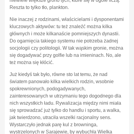
niewiele większe grono tych, które się w ogóle liczą.
Reszta to tylko tło, plankton.
Nie inaczej z rodzinami,
właścicielami i dysponentami
kluczowych aktywów: tu też znaleźć można kilka
głównych i może kilkanaście pomniejszych dynastii.
Do ogarnięcia takiego systemu nie potrzeba żadnej
socjologii czy politologii. W tak wąskim gronie, można
się dogadywać przy golfie lub na imieninach. No, ale
też można się kłócić.
Już kiedyś tak było, równe sto lat temu, że nad
światem panowało kilka wielkich rodzin, wsobnie
spokrewnionych, podogadywanych,
zainteresowanych w utrzymaniu tego dogodnego dla
nich wszystkich ładu. Rywalizacja między nimi miała
się sprowadzać już tylko do handlu i sportu, a walka,
jak twierdzono, utraciła wszelki racjonalny sens.
Wystarczyło jednak parę kul z browninga,
wystrzelonych w Sarajewie, by wybuchła Wielka