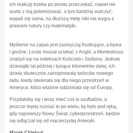
ich reakcję trzeba po prostu przeczekać, nawet nie
warto z nią polemizować, a tym bardziej walczyć;
wypali się sama, na dłuższą metę nikt nie wygra z
prawami natury czy matematyki.
Myślenie na zapas jest zazwyczaj frustrujące, a bywa
i groźne. Locke musiał uciekać z Anglii, a Monteskiusz
znalazł się na indeksach Kościoła i Sorbony. Jednak
dziesiątki lat później i tysiące kilometrów dalej, ich
dzieła skutecznie zainspirowały twórców nowego
ładu, kiedy otwierała się dla niego przestrzeń w
Ameryce, która właśnie oddzielała się od Europy.
Przydałoby się i teraz mieć coś w szufladzie, a
jeszcze lepiej rozsiać to po wielu, by było pod ręką,
gdy najnowszy Nowy Świat, cyberprzestrzeń, będzie
się odłączał się od macierzystej Ameryki.
Marek Chlebuś