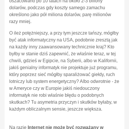
oszacowano po 10 latach na około 2-3 biliony
dolarów, podczas gdy koszty samego zamachu
określono jako pół miliona dolarów, parę milionów
razy mniej.
O ileż potężniejszy, a przy tym jeszcze tańszy, mógłby
być atak informatyczny na USA, podobnie zresztą jak
na każdy inny zaawansowany technicznie kraj? Kto
byłby w stanie dziś zapewnić, że właśnie teraz, w tej
chwili, gdzieś w Egipcie, na Syberii, albo w Kalifornii,
jakiś genialny informatyk nie projektuje już programu,
który poprzez sieć mógłby sparaliżować giełdy, ruch
lotniczy lub system energetyczny? Albo odwrotnie - że
w Ameryce czy w Europie jakiś niedouczony
informatyk nie robi właśnie błędu o podobnych
skutkach? Tu asymetria przyczyn i skutków byłaby, w
każdym obliczalnym sensie, jeszcze większa.
Na razie
Internet nie może być rozważany w