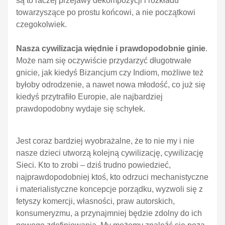
są to raczej przejawy dekompozycji i rozkładu
towarzyszące po prostu końcowi, a nie początkowi
czegokolwiek.
Nasza cywilizacja więdnie i prawdopodobnie ginie
.
Może nam się oczywiście przydarzyć długotrwałe
gnicie, jak kiedyś Bizancjum czy Indiom, możliwe też
byłoby odrodzenie, a nawet nowa młodość, co już się
kiedyś przytrafiło Europie, ale najbardziej
prawdopodobny wydaje się schyłek.
Jest coraz bardziej wyobrażalne, że to nie my i nie
nasze dzieci utworzą kolejną cywilizację, cywilizację
Sieci. Kto to zrobi – dziś trudno powiedzieć,
najprawdopodobniej ktoś, kto odrzuci mechanistyczne
i materialistyczne koncepcje porządku, wyzwoli się z
fetyszy komercji, własności, praw autorskich,
konsumeryzmu, a przynajmniej będzie zdolny do ich