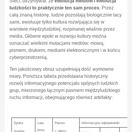
Sieci, utrzymywał, że
ewolucja mediów i ewolucja
ludzkości
to praktycznie ten sam proces
. Przez
całą znaną historię, ludzie pozostają biologicznie tacy
sami, ewoluuje tylko kultura rozwijająca się w
warstwie międzyludzkiej, rozpinanej właśnie przez
media. Główne epoki w rozwoju kultury można
oznaczać wielkimi mutacjami mediów: mową,
pismem, drukiem, mediami elektronicznymi i w końcu
cyberprzestrzenią.
Ten jakościowy obraz uzupełniają dość wymowne
miary. Poniższa tabela przedstawia historyczny
rozwój informacyjnego potencjału spójnych ludzkich
grup, mierzonego łącznym pasmem międzyludzkiego
ruchu informacji, obejmującego również artefakty:
Epoka
Lata
Pasmo
Informacyjne odpowiedniki
temu
dziejów
[~ Mb/s]