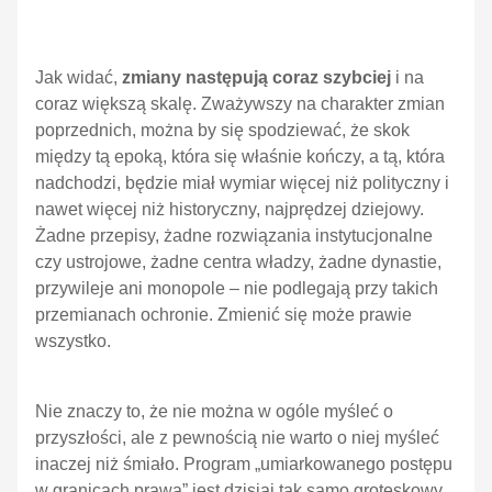
Jak widać,
zmiany następują coraz szybciej
i na
coraz większą skalę. Zważywszy na charakter zmian
poprzednich, można by się spodziewać, że skok
między tą epoką, która się właśnie kończy, a tą, która
nadchodzi, będzie miał wymiar więcej niż polityczny i
nawet więcej niż historyczny, najprędzej dziejowy.
Żadne przepisy, żadne rozwiązania instytucjonalne
czy ustrojowe, żadne centra władzy, żadne dynastie,
przywileje ani monopole – nie podlegają przy takich
przemianach ochronie. Zmienić się może prawie
wszystko.
Nie znaczy to, że nie można w ogóle myśleć o
przyszłości, ale z pewnością nie warto o niej myśleć
inaczej niż śmiało. Program „umiarkowanego postępu
w granicach prawa” jest dzisiaj tak samo groteskowy,