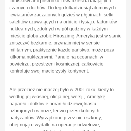
lotniskowcami pośrodku i dwadzieścia latających
czarnych duchów. Do tego kilkadziesiąt atomowych
lewiatanów zaczajonych gdzieś w głębinach, setki
satelitów czuwających na orbicie i tysiące ładunków
nuklearnych, zdolnych w pół godziny w każdym
mieście globu zrobić Hiroszimę. Ameryka jest w stanie
zniszczyć bezkarnie, przynajmniej w sensie
militarnym, praktycznie każde państwo, może poza
kilkoma nuklearnymi. Panuje na oceanach, w
powietrzu, przestrzeni kosmicznej, całkowicie
kontroluje swój macierzysty kontynent.
Ale przecież nie inaczej było w 2001 roku, kiedy to
według jej własnej, oficjalnej, wersji, Amerykę
napadło i dotkliwie poraniło dziewiętnastu
uzbrojonych w noże, ledwo przeszkolonych
partyzantów. Wyrządzone przez nich szkody,
obejmujące wydatki na operacje odwetowe,