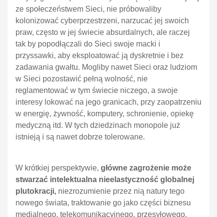
ze społeczeństwem Sieci, nie próbowaliby
kolonizować cyberprzestrzeni, narzucać jej swoich
praw, często w jej świecie absurdalnych, ale raczej
tak by popodłączali do Sieci swoje macki i
przyssawki, aby eksploatować ją dyskretnie i bez
zadawania gwałtu. Mogliby nawet Sieci oraz ludziom
w Sieci pozostawić pełną wolność, nie
reglamentować w tym świecie niczego, a swoje
interesy lokować na jego granicach, przy zaopatrzeniu
w energię, żywność, komputery, schronienie, opiekę
medyczną itd. W tych dziedzinach monopole już
istnieją i są nawet dobrze tolerowane.
W krótkiej perspektywie,
główne zagrożenie może
stwarzać
intelektualna nieelastyczność globalnej
plutokracji,
niezrozumienie przez nią natury tego
nowego świata, traktowanie go jako części biznesu
medialnego, telekomunikacyjnego, przesyłowego,