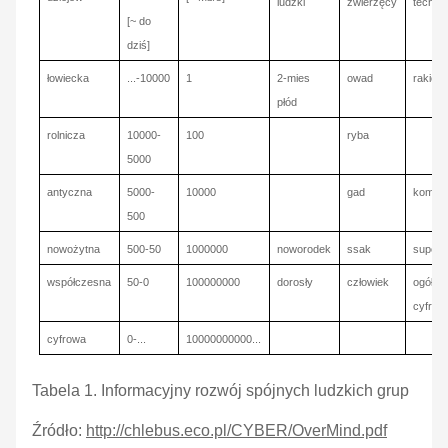
ludzki
zwierzęcy
techni
[~ do
dziś]
łowiecka
...-10000
1
2-mies
owad
rakieta
płód
rolnicza
10000-
100
ryba
5000
antyczna
5000-
10000
gad
kompu
500
nowożytna
500-50
1000000
noworodek
ssak
superk
współczesna
50-0
100000000
dorosły
człowiek
ogół si
cyfrow
cyfrowa
0-...
10000000000...
Tabela 1. Informacyjny rozwój spójnych ludzkich grup
Źródło:
http://chlebus.eco.pl/CYBER/OverMind.pdf