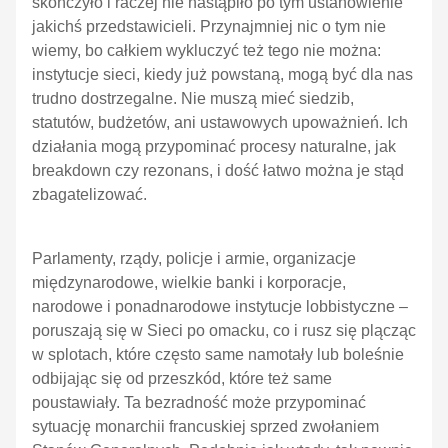
skończyło i raczej nie nastąpiło po tym ustanowienie
jakichś przedstawicieli. Przynajmniej nic o tym nie
wiemy, bo całkiem wykluczyć też tego nie można:
instytucje sieci, kiedy już powstaną, mogą być dla nas
trudno dostrzegalne. Nie muszą mieć siedzib,
statutów, budżetów, ani ustawowych upoważnień. Ich
działania mogą przypominać procesy naturalne, jak
breakdown czy rezonans, i dość łatwo można je stąd
zbagatelizować.
Parlamenty, rządy, policje i armie, organizacje
międzynarodowe, wielkie banki i korporacje,
narodowe i ponadnarodowe instytucje lobbistyczne –
poruszają się w Sieci po omacku, co i rusz się plącząc
w splotach, które często same namotały lub boleśnie
odbijając się od przeszkód, które też same
poustawiały. Ta bezradność może przypominać
sytuację monarchii francuskiej sprzed zwołaniem