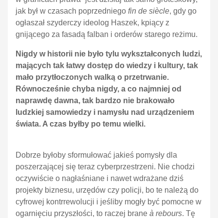
jak był w czasach poprzedniego
f
in de siècle
, gdy go
ogłaszał szyderczy ideolog Haszek, kpiący z
gnijącego za fasadą falban i orderów starego reżimu.
Nigdy w historii nie było tylu wykształconych ludzi,
mających tak łatwy dostęp do wiedzy i kultury, tak
mało przytłoczonych walką o przetrwanie.
Równocześnie chyba nigdy, a co najmniej od
naprawdę dawna, tak bardzo nie brakowało
ludzkiej samowiedzy i namysłu nad urządzeniem
świata. A czas byłby po temu wielki.
Dobrze byłoby sformułować jakieś pomysły dla
poszerzającej się teraz cyberprzestrzeni. Nie chodzi
oczywiście o nagłaśniane i nawet wdrażane dziś
projekty biznesu, urzędów czy policji, bo te należą do
cyfrowej kontrrewolucji i jeśliby mogły być pomocne w
ogarnięciu przyszłości, to raczej brane
à rebours
. Tę