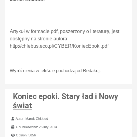
Artykuł w formacie pdf, poszerzony o literaturę, jest
dostępny na stronie autora:
http://chlebus.eco.pl/CYBER/KoniecEpoki.pdf
Wyróżnienia w tekście pochodzą od Redakcji.
Koniec epoki. Stary ład i Nowy
świat
Szczegóły
Autor:
Marek Chlebuś
Opublikowano: 26 luty 2014
Odsłon: 5856