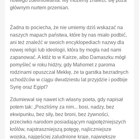
nowego zdefiniowania. My możemy znaleźć się poza
głównym nurtem przemian.
Żadna to pociecha, że nie umiemy dziś wskazać na
naszych mapach państwa, które by nas miało podbić,
ani też znaleźć w swoich encyklopediach nazwy dla
nowej religii lub ideologii, która by mogła nad nami
zapanować. A któż to w Kairze, albo Damaszku mógł
pomyśleć w roku hidżry, gdy Mahomet z paroma
rodzinami opuszczał Mekkę, że ta garstka bezradnych
uchodźców w ciągu dwudziestu lat przyjdzie i podbije
Syrię oraz Egipt?
Zdumiewał się nawet ich własny poeta, gdy napisał
potem tak: „Poszliśmy za nim... bosi, nadzy, bez
ekwipunku, bez siły, bez broni, bez żywności,
przeciwko narodom posiadającym najpotężniejszych
królów, najstraszniejszą potęgę, najliczniejsze
wojska, najgęściej zaludnione kraje, największe