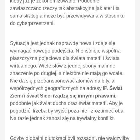
kiedy już je zekonomizowano. Podobnie
zawłaszczano rzeczy tak abstrakcyjne jak eter i ta
sama strategia może być przewidywana w stosunku
do cyberprzestrzeni.
Sytuacja jest jednak naprawdę nowa i zdaje się
wymagać nowego podejścia. Nie istnieje wspólna
płaszczyzna pojęciowa dla świata materii i świata
wirtualnego. Wiele słów z jednej strony ma inne
znaczenie po drugiej, a niektóre nie mają go wcale.
Nie da się przetransponować atomów na bity, a
współrzędnych geograficznych na adresy IP.
Świat
Ziemi i świat Sieci rządzą się innymi prawami
,
podobnie jak świat ducha oraz świat materii. Aby je
pogodzić, trzeba by wyjść poza nie i zrozumieć oba.
Na razie jednak zanosi się na trywialny konflikt.
Gdyby globalni plutokraci byli rozsądni, nie walczyliby