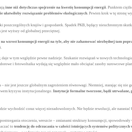
zają
inne niż dotychczas spojrzenie na kwestię konsumpcji energii
. Punktem ciężk
nie ułatwiłoby rozwiązanie problemów ekologicznych
. Pewien krok w tę stronę w
i poszczególnych krajów i gospodarek. Spadek PKB, będący nieuchronnym skutkie
jest wyższy od globalnej przeciętnej.
na wzrost konsumpcji energii na tyle, aby nie zahamować niezbędnej tam popra
i.
w, daje w tym względzie pewne nadzieje. Szukanie rozwiązań w nowych technologi
odorowe i fotowoltaika wydają się względnie mało obciążać zasoby surowcowe plan
a – nie jest jeszcze globalnym zagrożeniem równowagi. Niemniej, starając się nie
ejawem kryzysu instytucjonalnego.
Instytucje formalne tworzone, bądź utrwalane, 
ędzie wychodzić coraz więcej niezadowolonych. Nie będzie rewolucji, ale narastać
 postrzegania otoczenia, wreszcie – zmianami struktury konsumpcji, spowodowały w
naczać to
tendencję do odrzucania w całości istniejących systemów politycznyc