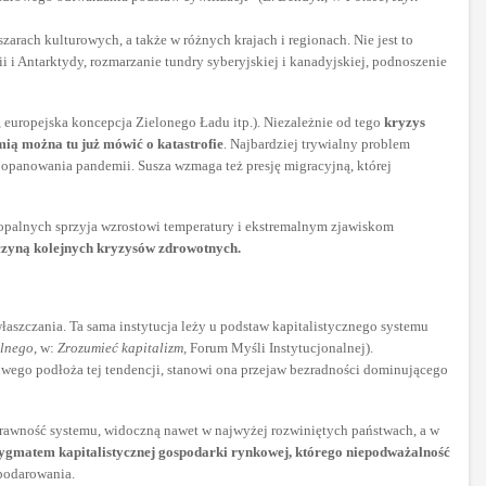
zarach kulturowych, a także w różnych krajach i regionach. Nie jest to
i Antarktydy, rozmarzanie tundry syberyjskiej i kanadyjskiej, podnoszenie
europejska koncepcja Zielonego Ładu itp.). Niezależnie od tego
kryzys
ią można tu już mówić o katastrofie
. Najbardziej trywialny problem
opanowania pandemii. Susza wzmaga też presję migracyjną, której
kopalnych sprzyja wzrostowi temperatury i ekstremalnym zjawiskom
czyną kolejnych kryzysów zdrowotnych.
łaszczania. Ta sama instytucja leży u podstaw kapitalistycznego systemu
alnego
, w:
Zrozumieć kapitalizm,
Forum Myśli Instytucjonalnej).
owego podłoża tej tendencji, stanowi ona przejaw bezradności dominującego
rawność systemu, widoczną nawet w najwyżej rozwiniętych państwach, a w
adygmatem kapitalistycznej gospodarki rynkowej, którego niepodważalność
spodarowania.