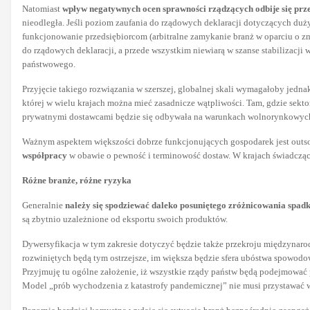
Natomiast
wpływ negatywnych ocen sprawności rządzących odbije się prze
nieodległa. Jeśli poziom zaufania do rządowych deklaracji dotyczących dużyc
funkcjonowanie przedsiębiorcom (arbitralne zamykanie branż w oparciu o zm
do rządowych deklaracji, a przede wszystkim niewiarą w szanse stabilizacj
państwowego.
Przyjęcie takiego rozwiązania w szerszej, globalnej skali wymagałoby jedn
której w wielu krajach można mieć zasadnicze wątpliwości. Tam, gdzie sekt
prywatnymi dostawcami będzie się odbywała na warunkach wolnorynkowyc
Ważnym aspektem większości dobrze funkcjonujących gospodarek jest outs
współpracy
w obawie o pewność i terminowość dostaw. W krajach świadczą
Różne branże, różne ryzyka
Generalnie
należy się spodziewać daleko posuniętego zróżnicowania spa
są zbytnio uzależnione od eksportu swoich produktów.
Dywersyfikacja w tym zakresie dotyczyć będzie także przekroju międzynar
rozwiniętych będą tym ostrzejsze, im większa będzie sfera ubóstwa spowod
Przyjmuję tu ogólne założenie, iż wszystkie rządy państw będą podejmować p
Model „prób wychodzenia z katastrofy pandemicznej” nie musi przystawać w 