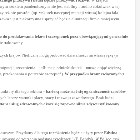
cznego przeżywa i nadal będzie przeżywać rozkwit
. W krajach
owym szokiem pandemicznym nie jest stabilny i trudno cokolwiek w tej
y też nie powróci (np. wskutek następnej mutacji wirusa) kolejna fala
wsze jest niekorzystna i sprzyjać będzie eliminacji firm o mniejszym
o do produkowania leków i szczepionek poza obowiązującymi generalnie
zie traktowany
szych krajów. Nieliczne mogą próbować działalności na własną rękę (w
gracji, szczepienia – jeśli mają odnieść skutek – muszą objąć większą
, przekonania o potrzebie szczepień).
W przypadku branż związanych z
unktury dla tego sektora –
barierą może stać się ograniczoność zasobów
ych lepsze warunki płacy, pracy i rozwoju zawodowego. Brak ludzi
tora usług zdrowotnych okaże się zapewne silnie zdywersyfikowany
zasowym. Przydatny dla tego rozróżnienia będzie użyty przez
Edwina
ulturowego odtwarzania podstaw cywilizacji” (E. Bendyk,
W Polsce, czyli