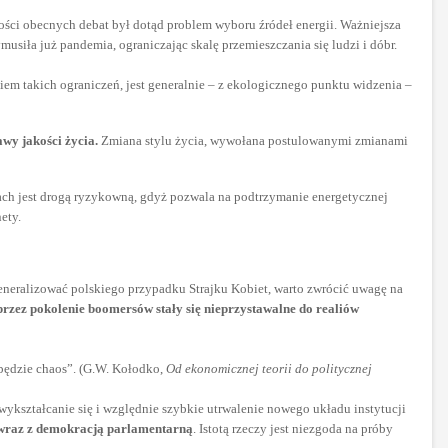
ości obecnych debat był dotąd problem wyboru źródeł energii. Ważniejsza
ymusiła już pandemia, ograniczając skalę przemieszczania się ludzi i dóbr.
m takich ograniczeń, jest generalnie – z ekologicznego punktu widzenia –
wy jakości życia.
Zmiana stylu życia, wywołana postulowanymi zmianami
ach jest drogą ryzykowną, gdyż pozwala na podtrzymanie energetycznej
ety.
 generalizować polskiego przypadku Strajku Kobiet, warto zwrócić uwagę na
przez pokolenie boomersów stały się nieprzystawalne do realiów
 będzie chaos”. (G.W. Kołodko,
Od ekonomicznej teorii do politycznej
ykształcanie się i względnie szybkie utrwalenie nowego układu instytucji
h wraz z demokracją parlamentarną
. Istotą rzeczy jest niezgoda na próby