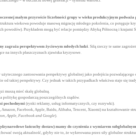
rchaicznego – w odczuciu nowej generacji – systemu wartości.
oczesnej małym przyroście liczebności grupy w wieku produkcyjnym podważa 
struktura wiekowa powoduje masową migrację młodego pokolenia, co potęguje kryzy
nalnych powodów). Przykładem mogą być relacje pomiędzy Afryką Północną i krajam
czny zagraża perspektywom życiowym młodych ludzi
. Siłą rzeczy te same zagroże
zące na innych płaszczyznach zjawiska kryzysowe.
użytecznego zastosowania perspektywy globalnej jako podejścia pozwalającego o
ie od takiej perspektywy. Czy jednak w takich przypadkach właściwa staje się t
ęzi muszą mieć skalę globalną.
a politykę gospodarczą poszczególnych rządów.
ymi pochodnymi
(rynki reklamy, usług informatycznych, czy rozrywki).
, Amazon, Facebook, Apple, Baidu, Alibaba, Tencent, Xiaomi) na kształtowanie
zon, Apple, Facebook and Google
).
iędzynarodowe łańcuchy dostaw) mamy do czynienia z wymiarem subglobalny
hować swoją aktualność, gdyby nie to, że wykreowana przez siły globalne stru