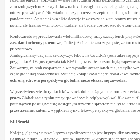
Pozornie bardziej korzystna wydaje się sytuacja branż bezpośrednio zaang
zamożniejszych udział wydatków na leki i usługi medyczne będzie się dalej
mierze przewidywać. Nie wiadomo, czy poprzez szczepienia uda się stłumić pa
pandemiczna. A przecież wszelkie decyzje inwestycyjne w tej branży muszą o
potencjale finansowym, którym trudniej się będzie dostosować do ewentual
Konieczność wyprodukowania wielomiliardowej masy szczepionek przywróci
zasadami ochrony patentowej
. Indie już obecnie zastrzegają się, że inter
priorytetowo.
Analogiczna sytuacja może dotyczyć leków na Covid-19 (jeśli takie się poj
przypadku AIDS postępowała tak RPA), a pozostałe skazane będą zapewne n
Zauważmy, że brak zaopatrzenia w przypadku szczepionek nie jest tylko wew
część globalnej społeczności. Sytuację komplikować będą dodatkowo różnic
ochroną zdrowia perspektywa globalna może okazać się zawodna.
W przeciwieństwie do rynku leków rynek dóbr służących ochronie zdrowia z 
pracy.
Globalizacja rynku pracy spowodowała odpływ wykwalifikowanej siły 
potrafiących posługiwać się dostępnym fizycznie sprzętem nie tylko utrudn
przestrzennie.
Zatem, z wyjątkiem rynku leków, perspektywa globalna nie bę
Klif Seneki
Kolejną, głębszą warstwą kryzysu cywilizacyjnego jest
kryzys klimatyczny.
Bendyka
termin „klif Seneki”. Jest to „moment, w którym siły entropii spo