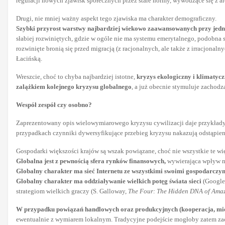
regulacji nowych zjawisk społecznych przez stare normy, wywodzące się z a
Drugi, nie mniej ważny aspekt tego zjawiska ma charakter demograficzny.
Szybki przyrost warstwy najbardziej wiekowo zaawansowanych przy jedn
słabiej rozwiniętych, gdzie w ogóle nie ma systemu emerytalnego, podobna 
rozwinięte bronią się przed migracją (z racjonalnych, ale także z irracjo
Łacińską.
Wreszcie, choć to chyba najbardziej istotne,
kryzys ekologiczny i klimaty
zalążkiem kolejnego kryzysu globalnego
, a już obecnie stymuluje zachod
Wespół zespół czy osobno?
Zaprezentowany opis wielowymiarowego kryzysu cywilizacji daje przykłady 
przypadkach czynniki dywersyfikujące przebieg kryzysu nakazują odstąpien
Gospodarki większości krajów są wszak powiązane, choć nie wszystkie te wi
Globalna jest z pewnością sfera rynków finansowych,
wywierająca wpływ n
Globalny charakter ma sieć Internetu
ze wszystkimi swoimi gospodarcz
Globalny charakter ma oddziaływanie wielkich potęg świata sieci
(Google
strategiom wielkich graczy (S. Galloway,
The Four: The Hidden DNA of Ama
W przypadku powiązań handlowych oraz produkcyjnych (kooperacja, m
ewentualnie z wymiarem lokalnym. Tradycyjne podejście mogłoby zatem zac