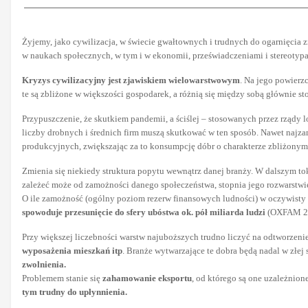
Żyjemy, jako cywilizacja, w świecie gwałtownych i trudnych do ogarnięcia 
w naukach społecznych, w tym i w ekonomii, przeświadczeniami i stereotypam
Kryzys cywilizacyjny jest zjawiskiem wielowarstwowym
. Na jego powierz
te są zbliżone w większości gospodarek, a różnią się między sobą głównie 
Przypuszczenie, że skutkiem pandemii, a ściślej – stosowanych przez rządy
liczby drobnych i średnich firm muszą skutkować w ten sposób. Nawet najza
produkcyjnych, zwiększając za to konsumpcję dóbr o charakterze zbliżonym d
Zmienia się niekiedy struktura popytu wewnątrz danej branży. W dalszym to
zależeć może od zamożności danego społeczeństwa, stopnia jego rozwarstwie
O ile zamożność (ogólny poziom rezerw finansowych ludności) w oczywisty 
spowoduje przesunięcie do sfery ubóstwa ok. pół miliarda ludzi
(OXFAM 2
Przy większej liczebności warstw najuboższych trudno liczyć na odtworzen
wyposażenia mieszkań itp
. Branże wytwarzające te dobra będą nadal w złej
zwolnienia.
Problemem stanie się
zahamowanie eksportu
, od którego są one uzależnion
tym trudny do upłynnienia.