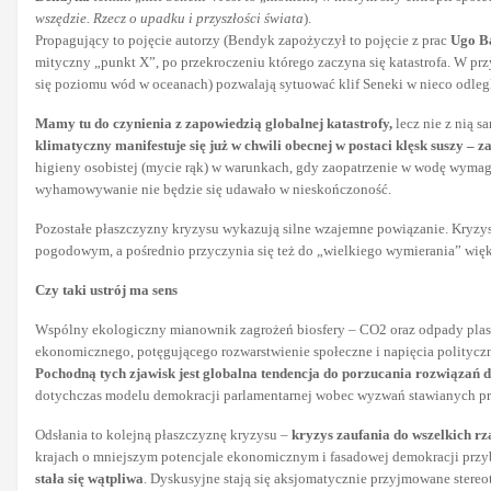
wszędzie. Rzecz o upadku i przyszłości świata
).
Propagujący to pojęcie autorzy (Bendyk zapożyczył to pojęcie z prac
Ugo B
mityczny „punkt X”, po przekroczeniu którego zaczyna się katastrofa. W pr
się poziomu wód w oceanach) pozwalają sytuować klif Seneki w nieco odleglej
Mamy tu do czynienia z zapowiedzią globalnej katastrofy,
lecz nie z nią 
klimatyczny manifestuje się już w chwili obecnej w postaci klęsk suszy – 
higieny osobistej (mycie rąk) w warunkach, gdy zaopatrzenie w wodę wymag
wyhamowywanie nie będzie się udawało w nieskończoność.
Pozostałe płaszczyzny kryzysu wykazują silne wzajemne powiązanie. Kryzys
pogodowym, a pośrednio przyczynia się też do „wielkiego wymierania” więks
Czy taki ustrój ma sens
Wspólny ekologiczny mianownik zagrożeń biosfery – CO2 oraz odpady plastiko
ekonomicznego, potęgującego rozwarstwienie społeczne i napięcia politycz
Pochodną tych zjawisk jest
globalna tendencja do porzucania rozwiązań 
dotychczas modelu demokracji parlamentarnej wobec wyzwań stawianych pr
Odsłania to kolejną płaszczyznę kryzysu –
kryzys zaufania do wszelkich rz
krajach o mniejszym potencjale ekonomicznym i fasadowej demokracji przy
stała się wątpliwa
. Dyskusyjne stają się aksjomatycznie przyjmowane stere