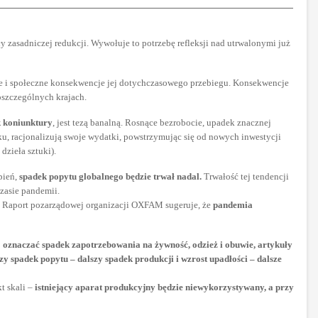
 zasadniczej redukcji. Wywołuje to potrzebę refleksji nad utrwalonymi już
zne i społeczne konsekwencje jej dotychczasowego przebiegu. Konsekwencje
oszczególnych krajach.
 koniunktury
, jest tezą banalną. Rosnące bezrobocie, upadek znacznej
ku, racjonalizują swoje wydatki, powstrzymując się od nowych inwestycji
dzieła sztuki).
pień,
spadek popytu globalnego będzie trwał nadal.
Trwałość tej tendencji
zasie pandemii.
a. Raport pozarządowej organizacji OXFAM sugeruje, że
pandemia
o oznaczać spadek zapotrzebowania na żywność, odzież i obuwie, artykuły
zy spadek popytu – dalszy spadek produkcji i wzrost upadłości – dalsze
t skali –
istniejący aparat produkcyjny będzie niewykorzystywany, a przy