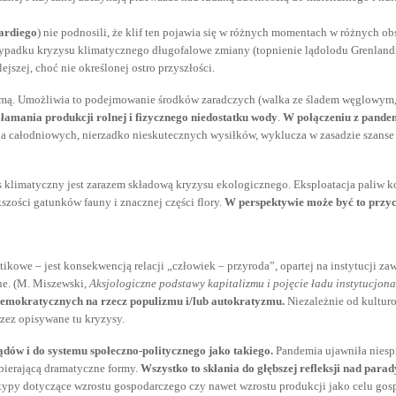
ardiego
) nie podnosili, że klif ten pojawia się w różnych momentach w różnych obs
zypadku kryzysu klimatycznego długofalowe zmiany (topnienie lądolodu Grenlandii 
szej, choć nie określonej ostro przyszłości.
samą. Umożliwia to podejmowanie środków zaradczych (walka ze śladem węglowym, 
załamania produkcji rolnej i fizycznego niedostatku wody
.
W połączeniu z pandem
a całodniowych, nierzadko nieskutecznych wysiłków, wyklucza w zasadzie szanse 
 klimatyczny jest zarazem składową kryzysu ekologicznego. Eksploatacja paliw 
zości gatunków fauny i znacznej części flory.
W perspektywie może być to przy
we – jest konsekwencją relacji „człowiek – przyroda”, opartej na instytucji zaw
ne. (M. Miszewski,
Aksjologiczne podstawy kapitalizmu i pojęcie ładu instytucjon
demokratycznych na rzecz populizmu i/lub autokratyzmu.
Niezależnie od kultur
zez opisywane tu kryzysy.
ądów i do systemu społeczno-politycznego jako takiego.
Pandemia ujawniła niesp
bierającą dramatyczne formy.
Wszystko to skłania do głębszej refleksji nad par
otypy dotyczące wzrostu gospodarczego czy nawet wzrostu produkcji jako celu go