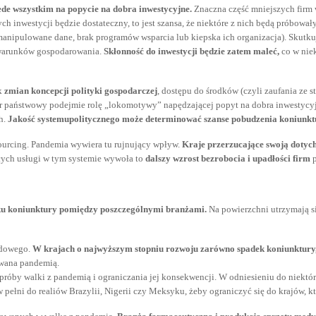
de wszystkim na popycie na dobra inwestycyjne.
Znaczna część mniejszych firm 
h inwestycji będzie dostateczny, to jest szansa, że niektóre z nich będą próbowa
anipulowane dane, brak programów wsparcia lub kiepska ich organizacja). Skutkuje
i warunków gospodarowania.
Skłonność do inwestycji będzie zatem maleć,
co w nie
ak
zmian koncepcji polityki gospodarczej
, dostępu do środków (czyli zaufania ze 
or państwowy podejmie rolę „lokomotywy” napędzającej popyt na dobra inwestycyjn
h.
Jakość systemupolitycznego może determinować szanse pobudzenia koniunktu
ourcing. Pandemia wywiera tu rujnujący wpływ.
Kraje przerzucające swoją dotych
cych usługi w tym systemie wywoła to
dalszy wzrost bezrobocia i upadłości firm
p
dku koniunktury pomiędzy poszczególnymi branżami.
Na powierzchni utrzymają si
odowego.
W krajach o najwyższym stopniu rozwoju zarówno spadek koniunktury, 
owana pandemią.
róby walki z pandemią i ograniczania jej konsekwencji. W odniesieniu do niektóry
pełni do realiów Brazylii, Nigerii czy Meksyku, żeby ograniczyć się do krajów, 