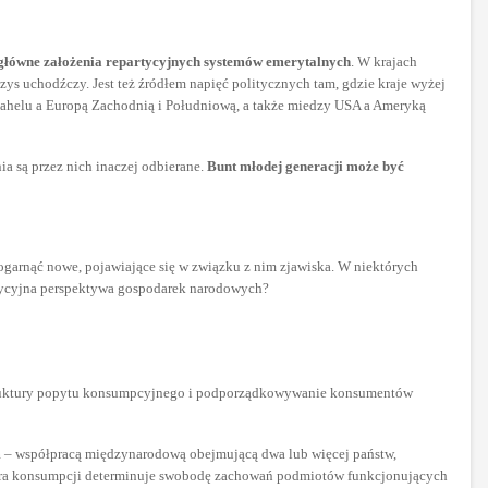
główne założenia repartycyjnych systemów emerytalnych
. W krajach
s uchodźczy. Jest też źródłem napięć politycznych tam, gdzie kraje wyżej
i Sahelu a Europą Zachodnią i Południową, a także miedzy USA a Ameryką
nia są przez nich inaczej odbierane.
Bunt młodej generacji może być
garnąć nowe, pojawiające się w związku z nim zjawiska. W niektórych
radycyjna perspektywa gospodarek narodowych?
 struktury popytu konsumpcyjnego i podporządkowywanie konsumentów
m
– współpracą międzynarodową obejmującą dwa lub więcej państw,
ktura konsumpcji determinuje swobodę zachowań podmiotów funkcjonujących