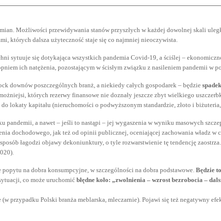
zmian. Możliwości przewidywania stanów przyszłych w każdej dowolnej skali uległy
i, których dalsza użyteczność staje się co najmniej nieoczywista.
chni sytuuje się dotykająca wszystkich pandemia Covid-19, a ściślej – ekonomic
stopniem ich natężenia, pozostającym w ścisłym związku z nasileniem pandemii w p
 lock downów poszczególnych branż, a niekiedy całych gospodarek – będzie
spadek
możniejsi, których rezerwy finansowe nie doznały jeszcze zbyt wielkiego uszczerb
o lokaty kapitału (nieruchomości o podwyższonym standardzie, złoto i biżuteria, 
ku pandemii, a nawet – jeśli to nastąpi – jej wygaszenia w wyniku masowych szcze
nia dochodowego, jak też od opinii publicznej, oceniającej zachowania władz w c
sposób łagodzi objawy dekoniunktury, o tyle rozwarstwienie tę tendencję zaostrz
020).
ie popytu na dobra konsumpcyjne, w szczególności na dobra podstawowe.
Będzie t
 sytuacji, co może uruchomić
błędne koło: „zwolnienia – wzrost bezrobocia – dals
e (w przypadku Polski branża meblarska, mleczarnie). Pojawi się też negatywny efek