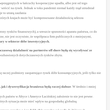
wprzęgniętych w łańcuchy kooperacyjne upadła, albo jest od tego
ły wrócić na rynek. Jednak w toku pandemii niemal każdy rząd utrudniał
 to utratą zaufania
których krajach może być kompensowane działalnością sektora
strony rynków finansowych), a wreszcie sprawności aparatu państwa, co do
e, nie jest oczywiste, że współpraca firm publicznych z mniejszymi,
ry w sektorze dóbr inwestycyjnych.
czasową działalność na partnerów off shore będą się wycofywać ze
ozbawionych dotychczasowych rynków zbytu.
ę raczej podmioty zaopatrujące rynek dóbr konsumpcyjnych, jeśli tylko nie
jak i dywersyfikacja branżowa będą raczej słabsze
. W średnio i mniej
ch państw w Afryce i Ameryce Łacińskiej założenie to nie jest pewne.
których sytuacja może mieć wpływ na gospodarkę globalną.