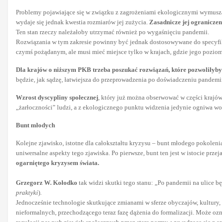
Problemy pojawiające się w związku z zagrożeniami ekologicznymi wymus
wydaje się jednak kwestia rozmiarów jej zużycia.
Zasadnicze jej ogranicze
Ten stan rzeczy należałoby utrzymać również po wygaśnięciu pandemii.
Rozwiązania w tym zakresie powinny być jednak dostosowywane do specyfik
czymś pożądanym, ale musi mieć miejsce tylko w krajach, gdzie jego poziom 
Dla krajów o niższym PKB trzeba poszukać rozwiązań, które pozwoliłyby 
będzie, jak sądzę, łatwiejsza do przeprowadzenia po doświadczeniu pandemi
Wzrost dyscypliny społecznej
, który już można obserwować w części krajó
„żarłoczności” ludzi, a z ekologicznego punktu widzenia jedynie ogniwa w
Bunt młodych
Kolejne zjawisko, istotne dla całokształtu kryzysu – bunt młodego pokoleni
uniwersalne aspekty tego zjawiska. Po pierwsze, bunt ten jest w istocie prz
ogarniętego kryzysem świata.
Grzegorz W. Kołodko
tak widzi skutki tego stanu: „Po pandemii na ulice b
praktyki
).
Jednocześnie technologie skutkujące zmianami w sferze obyczajów, kultury,
nieformalnych, przechodzącego teraz fazę dążenia do formalizacji. Może oz