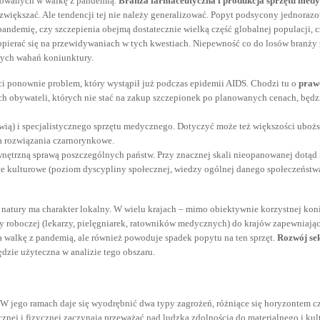
ażowanych w walkę z pandemią.
Branża farmaceutyczna i produkcja sprzętu medy
 zwiększać. Ale tendencji tej nie należy generalizować. Popyt podsycony jednoraz
ndemię, czy szczepienia obejmą dostatecznie wielką część globalnej populacji, cz
pierać się na przewidywaniach w tych kwestiach. Niepewność co do losów branży za
nych wahań koniunktury.
 ponownie problem, który wystąpił już podczas epidemii AIDS. Chodzi tu o
praw
es ich obywateli, których nie stać na zakup szczepionek po planowanych cenach, będ
awią) i specjalistycznego sprzętu medycznego. Dotyczyć może też większości uboż
a rozwiązania czarnorynkowe.
nętrzną sprawą poszczególnych państw. Przy znacznej skali nieopanowanej dotąd mi
e kulturowe (poziom dyscypliny społecznej, wiedzy ogólnej danego społeczeństwa
natury ma charakter lokalny. W wielu krajach – mimo obiektywnie korzystnej koni
roboczej (lekarzy, pielęgniarek, ratowników medycznych) do krajów zapewniając
ia walkę z pandemią, ale również powoduje spadek popytu na ten sprzęt.
Rozwój sek
dzie użyteczna w analizie tego obszaru.
W jego ramach daje się wyodrębnić dwa typy zagrożeń, różniące się horyzontem c
łecznej i fizycznej zaczynają przeważać nad ludzką zdolnością do materialnego i k