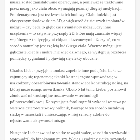
muszą zostać zainstalowane operacyjnie, a ponieważ są traktowane
przez mózg jako ciała obce, wymagają później długiej medykacji.
Problematyczna jest też kwestia ich budowy. Ciało ludzkie jest
elastycznym środowiskiem 3D, a większość dzisiejszych implantów
mózgu – czy będą to głębokie stymulatory mózgu, czy inne
urządzenia – to sztywne przyrządy 2D, które mają znacznie więcej
wspólnego z tradycyjnymi chipami krzemowymi niż czymś, co w
sposób naturalny jest częścią ludzkiego ciała. Wnętrze mózgu jest
gąbczaste, ciepłe i mokre, nic więc dziwnego, że występują przebicia
pomiędzy sygnałami i pojawiają się efekty uboczne.
Charles Lieber przyjął natomiast zupełnie inne podejście. Lekarze
zajmujący się regeneracją tkanki kostnej często wprowadzają w
uszkodzony obszar
biorusztowania
stanowiące konstrukcję nośną, na
której może rosnąć nowa tkanka. Około 5 lat temu Lieber postanowił
zbudować mikroskopijne rusztowanie w technologii
półprzewodnikowej. Korzystając z fotolitografii wykonał warstwa po
warstwie czterowarstwowy próbnik, tworząc w ten sposób metalową
siatkę w nanoskali i umieszczając w niej sensory zdolne do
rejestrowania aktywności mózgu.
Następnie Lieber zwinął tę siatkę w wąski walec, zassał do strzykawki i
wprowadził do hipokampu myszy. W ciągu godziny siatka rozwinęła