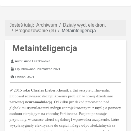
Jesteś tutaj:
Archiwum
Działy wyd. elektron.
Prognozowanie (el)
Metainteligencja
Metainteligencja
Szczegóły
Autor:
Anna Leszkowska
Opublikowano: 20 marzec 2021
Odsłon: 3521
W 2015 roku
Charles Lieber,
chemik z Uniwersytetu Harvarda,
próbował rozwiązać skomplikowany problem w nowej dziedzinie
nazwanej
neuromodulacją
. Od kilku już dekad pracowano nad
głębokimi stymulatorami mózgu zaprojektowanymi z myślą o pomocy
osobom cierpiącym na chorobę Parkinsona. Pacjent pozostaje
przytomny, w czaszce wierci się dziurę i wprowadza urządzenie, które
wysyła sygnały elektryczne do części mózgu odpowiedzialnych za