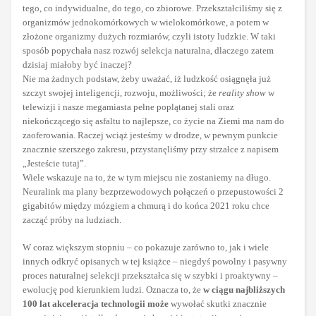
tego, co indywidualne, do tego, co zbiorowe. Przekształciliśmy się z
organizmów jednokomórkowych w wielokomórkowe, a potem w
złożone organizmy dużych rozmiarów, czyli istoty ludzkie. W taki
sposób popychała nasz rozwój selekcja naturalna, dlaczego zatem
dzisiaj miałoby być inaczej?
Nie ma żadnych podstaw, żeby uważać, iż ludzkość osiągnęła już
szczyt swojej inteligencji, rozwoju, możliwości; że
reality show
w
telewizji i nasze megamiasta pełne poplątanej stali oraz
niekończącego się asfaltu to najlepsze, co życie na Ziemi ma nam do
zaoferowania. Raczej wciąż jesteśmy w drodze, w pewnym punkcie
znacznie szerszego zakresu, przystanęliśmy przy strzałce z napisem
„Jesteście tutaj”.
Wiele wskazuje na to, że w tym miejscu nie zostaniemy na długo.
Neuralink ma plany bezprzewodowych połączeń o przepustowości 2
gigabitów między mózgiem a chmurą i do końca 2021 roku chce
zacząć próby na ludziach.
W coraz większym stopniu – co pokazuje zarówno to, jak i wiele
innych odkryć opisanych w tej książce – niegdyś powolny i pasywny
proces naturalnej selekcji przekształca się w szybki i proaktywny –
ewolucję pod kierunkiem ludzi. Oznacza to, że
w ciągu najbliższych
100 lat akceleracja technologii
może
wywołać skutki znacznie