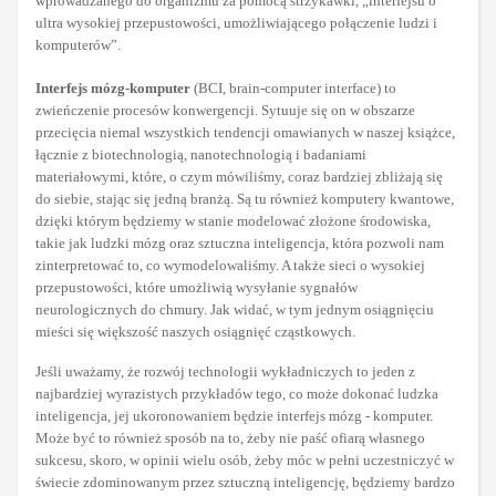
wprowadzanego do organizmu za pomocą strzykawki, „interfejsu o
ultra wysokiej przepustowości, umożliwiającego połączenie ludzi i
komputerów”.
Interfejs mózg-komputer
(BCI, brain-computer interface) to
zwieńczenie procesów konwergencji. Sytuuje się on w obszarze
przecięcia niemal wszystkich tendencji omawianych w naszej książce,
łącznie z biotechnologią, nanotechnologią i badaniami
materiałowymi, które, o czym mówiliśmy, coraz bardziej zbliżają się
do siebie, stając się jedną branżą. Są tu również komputery kwantowe,
dzięki którym będziemy w stanie modelować złożone środowiska,
takie jak ludzki mózg oraz sztuczna inteligencja, która pozwoli nam
zinterpretować to, co wymodelowaliśmy. A także sieci o wysokiej
przepustowości, które umożliwią wysyłanie sygnałów
neurologicznych do chmury. Jak widać, w tym jednym osiągnięciu
mieści się większość naszych osiągnięć cząstkowych.
Jeśli uważamy, że rozwój technologii wykładniczych to jeden z
najbardziej wyrazistych przykładów tego, co może dokonać ludzka
inteligencja, jej ukoronowaniem będzie interfejs mózg - komputer.
Może być to również sposób na to, żeby nie paść ofiarą własnego
sukcesu, skoro, w opinii wielu osób, żeby móc w pełni uczestniczyć w
świecie zdominowanym przez sztuczną inteligencję, będziemy bardzo