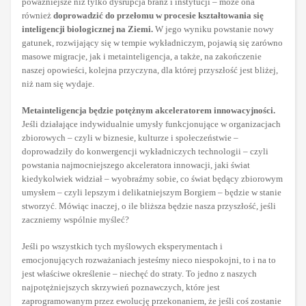
poważniejsze niż tylko dysrupcja branż i instytucji – może ona
również
doprowadzić do przełomu w procesie kształtowania się
inteligencji biologicznej na Ziemi.
W jego wyniku powstanie nowy
gatunek, rozwijający się w tempie wykładniczym, pojawią się zarówno
masowe migracje, jak i metainteligencja, a także, na zakończenie
naszej opowieści, kolejna przyczyna, dla której przyszłość jest bliżej,
niż nam się wydaje.
Metainteligencja będzie potężnym akceleratorem innowacyjności.
Jeśli działające indywidualnie umysły funkcjonujące w organizacjach
zbiorowych – czyli w biznesie, kulturze i społeczeństwie –
doprowadziły do konwergencji wykładniczych technologii – czyli
powstania najmocniejszego akceleratora innowacji, jaki świat
kiedykolwiek widział – wyobraźmy sobie, co świat będący zbiorowym
umysłem – czyli lepszym i delikatniejszym Borgiem – będzie w stanie
stworzyć. Mówiąc inaczej, o ile bliższa będzie nasza przyszłość, jeśli
zaczniemy wspólnie myśleć?
Jeśli po wszystkich tych myślowych eksperymentach i
emocjonujących rozważaniach jesteśmy nieco niespokojni, to i na to
jest właściwe określenie – niechęć do straty. To jedno z naszych
najpotężniejszych skrzywień poznawczych, które jest
zaprogramowanym przez ewolucję przekonaniem, że jeśli coś zostanie