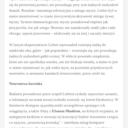
się do pierwotnej postaci, nie powodując przy tym żadnych uszkodzeń
tkanek. Rezultat: transmisja telewizyjna z mózgu myszy. Lieber był w
stanie monitorować w czasie rzeczywistym aktywność mózgu żywej
myszy. System immunologiczny myszy potraktował implant jak
przyjaciela, nie jak wroga. Neurony nie zaatakowały siatki jako ciała
obcego, wprost przeciwnie – ulokowały się na niej i zaczęły mnożyć.
W innym eksperymencie Lieber wprowadził zwiniętą siatkę do
siatkówki oka, gdzie – jak poprzednio – rozwinęła się, nie powodując
żadnych uszkodzeń gałki ocznej. W efekcie powstało urządzenie,
które ani nie upośledza wzroku, ani nie blokuje światła, a mimo to jest
w stanie rejestrować to, jak widzi mysz, na poziomie pojedynczych
neuronów, w szesnastu kanałach równocześnie, przez wiele lat.
Neuronowa koronka
Badania prowadzone przez zespół Liebera zyskały najwyższe uznanie,
a informacje na temat nowej techniki rozeszły się lotem błyskawicy. W
Internecie dostępne są podręczniki szczegółowo opisujące ich
osiągnięcia, a także filmy z
Elonem Muskiem
, na których wyjaśnia, że
następnym krokiem w rozwoju tej koncepcji będzie stworzenie czegoś,
co nazywa „neuronową koronką” – interfejsu mózg-komputer