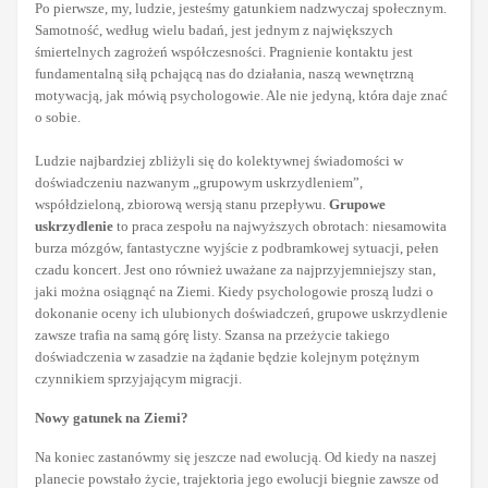
Po pierwsze, my, ludzie, jesteśmy gatunkiem nadzwyczaj społecznym.
Samotność, według wielu badań, jest jednym z największych
śmiertelnych zagrożeń współczesności. Pragnienie kontaktu jest
fundamentalną siłą pchającą nas do działania, naszą wewnętrzną
motywacją, jak mówią psychologowie. Ale nie jedyną, która daje znać
o sobie.
Ludzie najbardziej zbliżyli się do kolektywnej świadomości w
doświadczeniu nazwanym „grupowym uskrzydleniem”,
współdzieloną, zbiorową wersją stanu przepływu.
Grupowe
uskrzydlenie
to praca zespołu na najwyższych obrotach: niesamowita
burza mózgów, fantastyczne wyjście z podbramkowej sytuacji, pełen
czadu koncert. Jest ono również uważane za najprzyjemniejszy stan,
jaki można osiągnąć na Ziemi. Kiedy psychologowie proszą ludzi o
dokonanie oceny ich ulubionych doświadczeń, grupowe uskrzydlenie
zawsze trafia na samą górę listy. Szansa na przeżycie takiego
doświadczenia w zasadzie na żądanie będzie kolejnym potężnym
czynnikiem sprzyjającym migracji.
Nowy gatunek na Ziemi?
Na koniec zastanówmy się jeszcze nad ewolucją. Od kiedy na naszej
planecie powstało życie, trajektoria jego ewolucji biegnie zawsze od