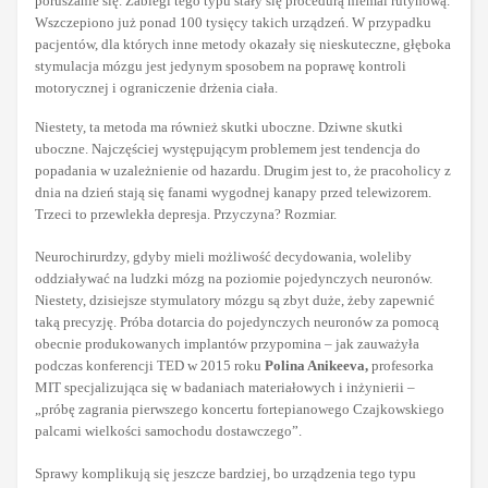
poruszanie się. Zabiegi tego typu stały się procedurą niemal rutynową.
Wszczepiono już ponad 100 tysięcy takich urządzeń. W przypadku
pacjentów, dla których inne metody okazały się nieskuteczne, głęboka
stymulacja mózgu jest jedynym sposobem na poprawę kontroli
motorycznej i ograniczenie drżenia ciała.
Niestety, ta metoda ma również skutki uboczne. Dziwne skutki
uboczne. Najczęściej występującym problemem jest tendencja do
popadania w uzależnienie od hazardu. Drugim jest to, że pracoholicy z
dnia na dzień stają się fanami wygodnej kanapy przed telewizorem.
Trzeci to przewlekła depresja. Przyczyna? Rozmiar.
Neurochirurdzy, gdyby mieli możliwość decydowania, woleliby
oddziaływać na ludzki mózg na poziomie pojedynczych neuronów.
Niestety, dzisiejsze stymulatory mózgu są zbyt duże, żeby zapewnić
taką precyzję. Próba dotarcia do pojedynczych neuronów za pomocą
obecnie produkowanych implantów przypomina – jak zauważyła
podczas konferencji TED w 2015 roku
Polina Anikeeva,
profesorka
MIT specjalizująca się w badaniach materiałowych i inżynierii –
„próbę zagrania pierwszego koncertu fortepianowego Czajkowskiego
palcami wielkości samochodu dostawczego”.
Sprawy komplikują się jeszcze bardziej, bo urządzenia tego typu