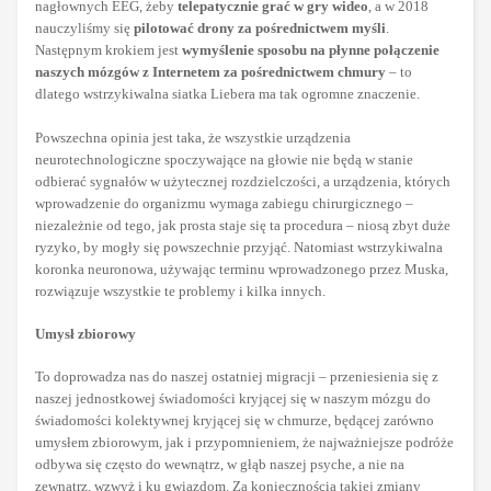
nagłownych EEG, żeby
telepatycznie grać w gry wideo
, a w 2018
nauczyliśmy się
pilotować drony za pośrednictwem myśli
.
Następnym krokiem jest
wymyślenie sposobu na płynne połączenie
naszych mózgów z Internetem za pośrednictwem chmury
– to
dlatego wstrzykiwalna siatka Liebera ma tak ogromne znaczenie.
Powszechna opinia jest taka, że wszystkie urządzenia
neurotechnologiczne spoczywające na głowie nie będą w stanie
odbierać sygnałów w użytecznej rozdzielczości, a urządzenia, których
wprowadzenie do organizmu wymaga zabiegu chirurgicznego –
niezależnie od tego, jak prosta staje się ta procedura – niosą zbyt duże
ryzyko, by mogły się powszechnie przyjąć. Natomiast wstrzykiwalna
koronka neuronowa, używając terminu wprowadzonego przez Muska,
rozwiązuje wszystkie te problemy i kilka innych.
Umysł zbiorowy
To doprowadza nas do naszej ostatniej migracji – przeniesienia się z
naszej jednostkowej świadomości kryjącej się w naszym mózgu do
świadomości kolektywnej kryjącej się w chmurze, będącej zarówno
umysłem zbiorowym, jak i przypomnieniem, że najważniejsze podróże
odbywa się często do wewnątrz, w głąb naszej psyche, a nie na
zewnątrz, wzwyż i ku gwiazdom. Za koniecznością takiej zmiany