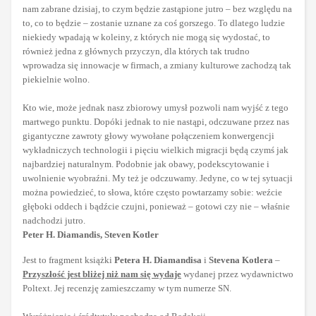
nam zabrane dzisiaj, to czym będzie zastąpione jutro – bez względu na
to, co to będzie – zostanie uznane za coś gorszego. To dlatego ludzie
niekiedy wpadają w koleiny, z których nie mogą się wydostać, to
również jedna z głównych przyczyn, dla których tak trudno
wprowadza się innowacje w firmach, a zmiany kulturowe zachodzą tak
piekielnie wolno.
Kto wie, może jednak nasz zbiorowy umysł pozwoli nam wyjść z tego
martwego punktu. Dopóki jednak to nie nastąpi, odczuwane przez nas
gigantyczne zawroty głowy wywołane połączeniem konwergencji
wykładniczych technologii i pięciu wielkich migracji będą czymś jak
najbardziej naturalnym. Podobnie jak obawy, podekscytowanie i
uwolnienie wyobraźni. My też je odczuwamy. Jedyne, co w tej sytuacji
można powiedzieć, to słowa, które często powtarzamy sobie: weźcie
głęboki oddech i bądźcie czujni, ponieważ – gotowi czy nie – właśnie
nadchodzi jutro.
Peter H. Diamandis, Steven Kotler
Jest to fragment książki
Petera H. Diamandisa
i
Stevena Kotlera
–
Przyszłość jest bliżej niż nam się wydaje
wydanej przez wydawnictwo
Poltext. Jej recenzję zamieszczamy w tym numerze SN.