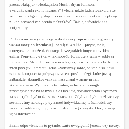
przemawiają, jak twierdzą Elon Musk i Bryan Johnson,
uwarunkowania ekonomiczne. W świecie, gdzie ludzie konkurują ze
sztuczną inteligencją, daje o sobie znać odwieczna motywacja płynąca
z „konieczności zapłacenia rachunków”. Działają również inne
motywatory.
Podłączenie naszych mózgów do chmury zapewni nam ogromny
wzrost mocy obliczeniowej i pamięci
, a także – przynajmniej
teoretycznie –
może dać dostęp do wszystkich innych umysłów
online
. Pomyślmy o tym w taki sposób. Komputery same w sobie są
interesujące. Ale połączmy razem ich grupę, stwórzmy sieć i będziemy
mieli początki Internetu. Teraz wyobraźmy sobie, co stanie się, jeśli
zamiast komputerów połączymy w ten sposób mózgi, które już są
najbardziej skomplikowanymi maszynami w znanym nam
Wszechświecie. Wyobraźmy też sobie, że będziemy mogli
przekazywać nie tylko myśli, ale i uczucia, doświadczenia i być może,
na razie tylko być może, sens i znaczenie. Gdyby to było możliwe, czy
zostalibyśmy na długo przy naszej indywidualnej tożsamości, czy
raczej zaczęlibyśmy migrować do zbiorowego umysłu, który rozwija
się w Internecie?
Zanim odpowiemy na to pytanie, warto uwzględnić jeszcze trzy rzeczy.