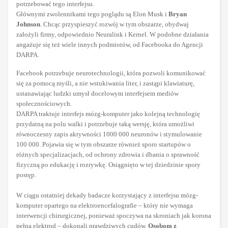
potrzebować tego interfejsu.
Głównymi zwolennikami tego poglądu są Elon Musk i
Bryan
Johnson
. Chcąc przyspieszyć rozwój w tym obszarze, obydwaj
założyli firmy, odpowiednio Neuralink i Kernel. W podobne działania
angażuje się też wiele innych podmiotów, od Facebooka do Agencji
DARPA.
Facebook potrzebuje neurotechnologii, która pozwoli komunikować
się za pomocą myśli, a nie wstukiwania liter, i zastąpi klawiaturę,
ustanawiając ludzki umysł docelowym interfejsem mediów
społecznościowych.
DARPA traktuje interfejs mózg-komputer jako kolejną technologię
przydatną na polu walki i potrzebuje taką wersję, która umożliwi
równoczesny zapis aktywności 1000 000 neuronów i stymulowanie
100 000. Pojawia się w tym obszarze również sporo startupów o
różnych specjalizacjach, od ochrony zdrowia i dbania o sprawność
fizyczną po edukację i rozrywkę. Osiągnięto w tej dziedzinie spory
postęp.
W ciągu ostatniej dekady badacze korzystający z interfejsu mózg-
komputer opartego na elektroencefalografie – który nie wymaga
interwencji chirurgicznej, ponieważ spoczywa na skroniach jak korona
pełna elektrod – dokonali prawdziwych cudów.
Osobom z