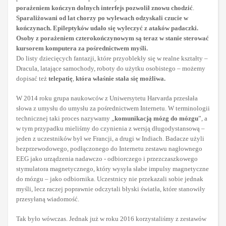
porażeniem kończyn dolnych interfejs pozwolił znowu chodzić
.
Sparaliżowani od lat chorzy po wylewach odzyskali czucie w
kończynach. Epileptyków udało się wyleczyć z ataków padaczki.
Osoby z porażeniem czterokończynowym są teraz w stanie sterować
kursorem komputera za pośrednictwem myśli.
Do listy dziecięcych fantazji, które przyoblekły się w realne kształty –
Dracula, latające samochody, roboty do użytku osobistego – możemy
dopisać też
telepatię
,
która właśnie stała się możliwa.
W 2014 roku grupa naukowców z Uniwersytetu Harvarda przesłała
słowa z umysłu do umysłu za pośrednictwem Internetu. W terminologii
technicznej taki proces nazywamy „
komunikacją mózg do mózgu
”, a
w tym przypadku mieliśmy do czynienia z wersją długodystansową –
jeden z uczestników był we Francji, a drugi w Indiach. Badacze użyli
bezprzewodowego, podłączonego do Internetu zestawu nagłownego
EEG jako urządzenia nadawczo - odbiorczego i przezczaszkowego
stymulatora magnetycznego, który wysyła słabe impulsy magnetyczne
do mózgu – jako odbiornika. Uczestnicy nie przekazali sobie jednak
myśli, lecz raczej poprawnie odczytali błyski światła, które stanowiły
przesyłaną wiadomość.
Tak było wówczas. Jednak już w roku 2016 korzystaliśmy z zestawów