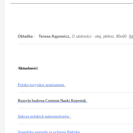
Okładka
-
Teresa Kępowicz,
O ulotności
- olej, płótno, 90x60 (
h
Aktualności
Polsko-rosyjskie seminarium
Ruszyła budowa Centrum Nauki Kopernik
Sukces polskich paleontologów
Szwedzka nagroda za ochronę Bałtyku