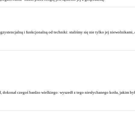
ystencjalną i funkcjonalną od techniki: staliśmy się nie tylko jej niewolnikami, 
d, dokonał czegoś bardzo wielkiego: wyszedł z tego niesłychanego kotła, jakim by