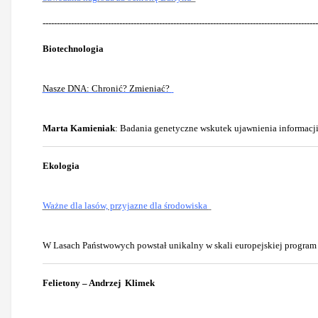
-------------------------------------------------------------------------------------------------
Biotechnologia
Nasze DNA: Chronić? Zmieniać?
Marta Kamieniak
: Badania genetyczne wskutek ujawnienia informacji
Ekologia
Ważne dla lasów, przyjazne dla środowiska
W Lasach Państwowych powstał unikalny w skali europejskiej program 
Felietony – Andrzej Klimek