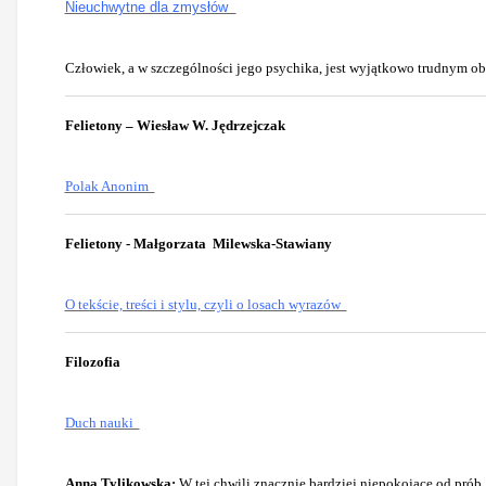
Nieuchwytne dla zmysłów
Człowiek, a w szczególności jego psychika, jest wyjątkowo trudnym ob
Felietony – Wiesław W. Jędrzejczak
Polak Anonim
Felietony - Małgorzata Milewska-Stawiany
O tekście, treści i stylu, czyli o losach wyrazów
Filozofia
Duch nauki
Anna Tylikowska:
W tej chwili znacznie bardziej niepokojące od prób „