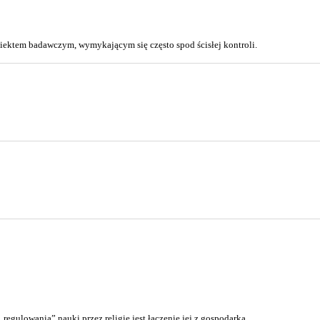
iektem badawczym, wymykającym się często spod ścisłej kontroli.
regulowania” nauki przez religię jest łączenie jej z gospodarką.