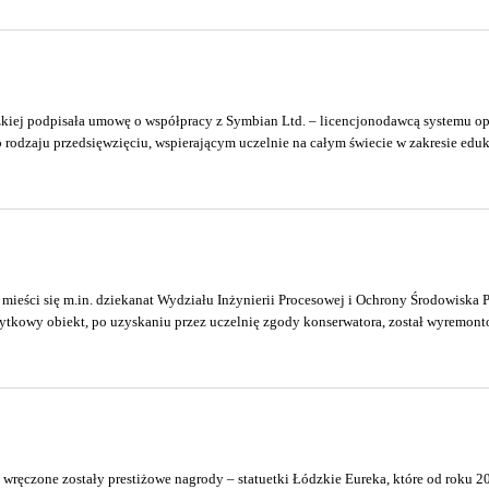
dzkiej podpisała umowę o współpracy z Symbian Ltd. – licencjonodawcą systemu 
o rodzaju przedsięwzięciu, wspierającym uczelnie na całym świecie w zakresie eduka
e mieści się m.in. dziekanat Wydziału Inżynierii Procesowej i Ochrony Środowiska 
kowy obiekt, po uzyskaniu przez uczelnię zgody konserwatora, został wyremonto
i wręczone zostały prestiżowe nagrody – statuetki Łódzkie Eureka, które od roku