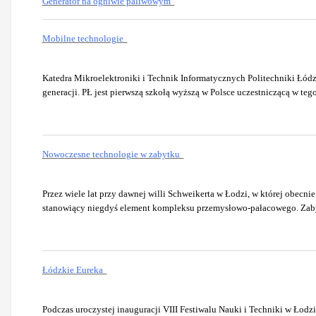
Generator na ogniwie paliwowym
Mobilne technologie
Katedra Mikroelektroniki i Technik Informatycznych Politechniki Łó
generacji. PŁ jest pierwszą szkołą wyższą w Polsce uczestniczącą w teg
Nowoczesne technologie w zabytku
Przez wiele lat przy dawnej willi Schweikerta w Łodzi, w której obecni
stanowiący niegdyś element kompleksu przemysłowo-pałacowego. Zabyt
Łódzkie Eureka
Podczas uroczystej inauguracji VIII Festiwalu Nauki i Techniki w Łodz