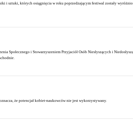
i i sztuki, których osiągnięcia w roku poprzedzającym festiwal zostały wyróżnio
eczenia Społecznego i Stowarzyszeniem Przyjaciół Osób Niesłyszących i Niedosłys
schodnie.
nacza, że potencjał kobiet-naukowców nie jest wykorzystywany.