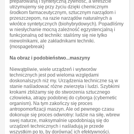
preparowaną i syntetyczną żywność, a wreszcie
utrzymujemy się przy życiu dzięki chemicznym
środkom farmaceutycznym, sztucznym narządom i
przeszczepom, na razie narządów naturalnych a
wkrótce syntetycznych (biohybrydowych). Popadliśmy
w niesłychanie mocną zależność egzystencjalną i
funkcjonalną od techniki: staliśmy się nie tylko
niewolnikami, ale zakładnikami techniki.
{mospagebreak}
Na obraz i podobieństwo...maszyny
Niewątpliwie, wiele urządzeń i wytworów
technicznych jest pod wieloma względami
doskonalszych niż my. Urządzenia techniczne są w
stanie naśladować różne zwierzęta i ludzi. Szybkimi
krokami zbliżamy się do stworzenia sztucznego
człowieka, atrapy podobnej do cyborga (cybernetic
organism). Na tym zakończy się proces
antropomorfizacji maszyn. Ale od pewnego czasu
dokonuje się proces odwrotny: ludzie na siłę, wbrew
swej naturze, maksymalnie upodobniają się do
urządzeń technicznych i naśladują je przede
wszystkim po to, by dorównać ich efektywności.