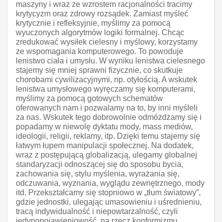
maszyny i wraz ze wzrostem racjonalności tracimy
krytycyzm oraz zdrowy rozsądek. Zamiast myśleć
krytycznie i refleksyjnie, myślimy za pomocą
wyuczonych algorytmów logiki formalnej. Chcąc
zredukować wysiłek cielesny i myślowy, korzystamy
ze wspomagania komputerowego. To powoduje
lenistwo ciała i umysłu. W wyniku lenistwa cielesnego
stajemy się mniej sprawni fizycznie, co skutkuje
chorobami cywilizacyjnymi, np. otyłością. A wskutek
lenistwa umysłowego wyręczamy się komputerami,
myślimy za pomocą gotowych schematów
oferowanych nam i pozwalamy na to, by inni myśleli
za nas. Wskutek tego dobrowolnie odmóżdżamy się i
popadamy w niewolę dyktatu mody, mass mediów,
ideologii, religii, reklamy, itp. Dzięki temu stajemy się
łatwym łupem manipulacji społecznej. Na dodatek,
wraz z postępującą globalizacją, ulegamy globalnej
standaryzacji odnoszącej się do sposobu bycia,
zachowania się, stylu myślenia, wyrażania się,
odczuwania, wyznania, wyglądu zewnętrznego, mody
itd. Przekształcamy się stopniowo w „tłum światowy”,
gdzie jednostki, ulegając umasowieniu i uśrednieniu,
tracą indywidualność i niepowtarzalność, czyli
jedynopojawieniowość, na rzecz konformizmu,