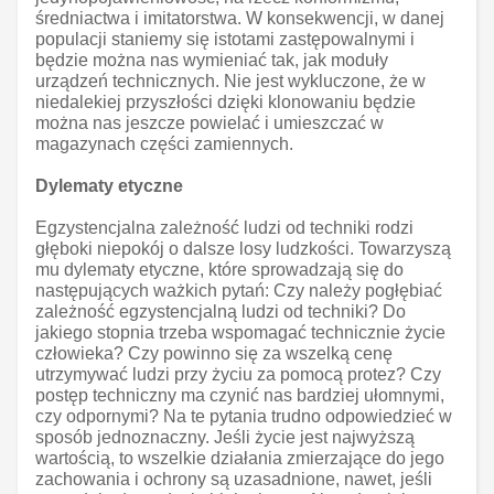
średniactwa i imitatorstwa. W konsekwencji, w danej
populacji staniemy się istotami zastępowalnymi i
będzie można nas wymieniać tak, jak moduły
urządzeń technicznych. Nie jest wykluczone, że w
niedalekiej przyszłości dzięki klonowaniu będzie
można nas jeszcze powielać i umieszczać w
magazynach części zamiennych.
Dylematy etyczne
Egzystencjalna zależność ludzi od techniki rodzi
głęboki niepokój o dalsze losy ludzkości. Towarzyszą
mu dylematy etyczne, które sprowadzają się do
następujących ważkich pytań: Czy należy pogłębiać
zależność egzystencjalną ludzi od techniki? Do
jakiego stopnia trzeba wspomagać technicznie życie
człowieka? Czy powinno się za wszelką cenę
utrzymywać ludzi przy życiu za pomocą protez? Czy
postęp techniczny ma czynić nas bardziej ułomnymi,
czy odpornymi? Na te pytania trudno odpowiedzieć w
sposób jednoznaczny. Jeśli życie jest najwyższą
wartością, to wszelkie działania zmierzające do jego
zachowania i ochrony są uzasadnione, nawet, jeśli