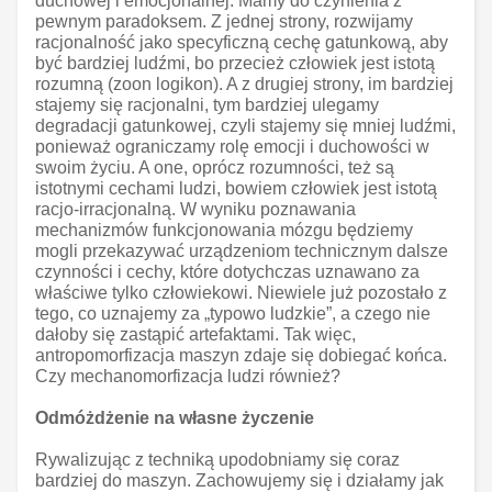
duchowej i emocjonalnej. Mamy do czynienia z
pewnym paradoksem. Z jednej strony, rozwijamy
racjonalność jako specyficzną cechę gatunkową, aby
być bardziej ludźmi, bo przecież człowiek jest istotą
rozumną (zoon logikon). A z drugiej strony, im bardziej
stajemy się racjonalni, tym bardziej ulegamy
degradacji gatunkowej, czyli stajemy się mniej ludźmi,
ponieważ ograniczamy rolę emocji i duchowości w
swoim życiu. A one, oprócz rozumności, też są
istotnymi cechami ludzi, bowiem człowiek jest istotą
racjo-irracjonalną. W wyniku poznawania
mechanizmów funkcjonowania mózgu będziemy
mogli przekazywać urządzeniom technicznym dalsze
czynności i cechy, które dotychczas uznawano za
właściwe tylko człowiekowi. Niewiele już pozostało z
tego, co uznajemy za „typowo ludzkie”, a czego nie
dałoby się zastąpić artefaktami. Tak więc,
antropomorfizacja maszyn zdaje się dobiegać końca.
Czy mechanomorfizacja ludzi również?
Odmóżdżenie na własne życzenie
Rywalizując z techniką upodobniamy się coraz
bardziej do maszyn. Zachowujemy się i działamy jak