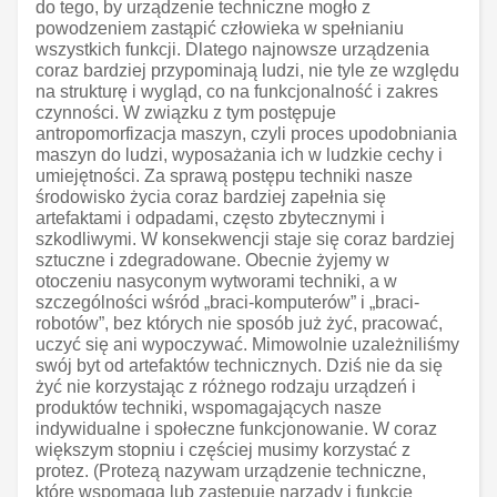
do tego, by urządzenie techniczne mogło z
powodzeniem zastąpić człowieka w spełnianiu
wszystkich funkcji. Dlatego najnowsze urządzenia
coraz bardziej przypominają ludzi, nie tyle ze względu
na strukturę i wygląd, co na funkcjonalność i zakres
czynności. W związku z tym postępuje
antropomorfizacja maszyn, czyli proces upodobniania
maszyn do ludzi, wyposażania ich w ludzkie cechy i
umiejętności. Za sprawą postępu techniki nasze
środowisko życia coraz bardziej zapełnia się
artefaktami i odpadami, często zbytecznymi i
szkodliwymi. W konsekwencji staje się coraz bardziej
sztuczne i zdegradowane. Obecnie żyjemy w
otoczeniu nasyconym wytworami techniki, a w
szczególności wśród „braci-komputerów” i „braci-
robotów”, bez których nie sposób już żyć, pracować,
uczyć się ani wypoczywać. Mimowolnie uzależniliśmy
swój byt od artefaktów technicznych. Dziś nie da się
żyć nie korzystając z różnego rodzaju urządzeń i
produktów techniki, wspomagających nasze
indywidualne i społeczne funkcjonowanie. W coraz
większym stopniu i częściej musimy korzystać z
protez. (Protezą nazywam urządzenie techniczne,
które wspomaga lub zastępuje narządy i funkcje