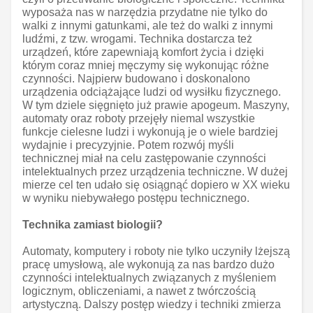
wyposaża nas w narzędzia przydatne nie tylko do
walki z innymi gatunkami, ale też do walki z innymi
ludźmi, z tzw. wrogami. Technika dostarcza też
urządzeń, które zapewniają komfort życia i dzięki
którym coraz mniej męczymy się wykonując różne
czynności. Najpierw budowano i doskonalono
urządzenia odciążające ludzi od wysiłku fizycznego.
W tym dziele sięgnięto już prawie apogeum. Maszyny,
automaty oraz roboty przejęły niemal wszystkie
funkcje cielesne ludzi i wykonują je o wiele bardziej
wydajnie i precyzyjnie. Potem rozwój myśli
technicznej miał na celu zastępowanie czynności
intelektualnych przez urządzenia techniczne. W dużej
mierze cel ten udało się osiągnąć dopiero w XX wieku
w wyniku niebywałego postępu technicznego.
Technika zamiast biologii?
Automaty, komputery i roboty nie tylko uczyniły lżejszą
pracę umysłową, ale wykonują za nas bardzo dużo
czynności intelektualnych związanych z myśleniem
logicznym, obliczeniami, a nawet z twórczością
artystyczną. Dalszy postęp wiedzy i techniki zmierza