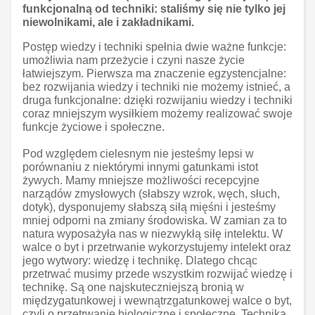
funkcjonalną od techniki: staliśmy się nie tylko jej
niewolnikami, ale i zakładnikami.
Postęp wiedzy i techniki spełnia dwie ważne funkcje:
umożliwia nam przeżycie i czyni nasze życie
łatwiejszym. Pierwsza ma znaczenie egzystencjalne:
bez rozwijania wiedzy i techniki nie możemy istnieć, a
druga funkcjonalne: dzięki rozwijaniu wiedzy i techniki
coraz mniejszym wysiłkiem możemy realizować swoje
funkcje życiowe i społeczne.
Pod względem cielesnym nie jesteśmy lepsi w
porównaniu z niektórymi innymi gatunkami istot
żywych. Mamy mniejsze możliwości recepcyjne
narządów zmysłowych (słabszy wzrok, węch, słuch,
dotyk), dysponujemy słabszą siłą mięśni i jesteśmy
mniej odporni na zmiany środowiska. W zamian za to
natura wyposażyła nas w niezwykłą siłę intelektu. W
walce o byt i przetrwanie wykorzystujemy intelekt oraz
jego wytwory: wiedzę i technikę. Dlatego chcąc
przetrwać musimy przede wszystkim rozwijać wiedzę i
technikę. Są one najskuteczniejszą bronią w
międzygatunkowej i wewnątrzgatunkowej walce o byt,
czyli o przetrwanie biologiczne i społeczne. Technika