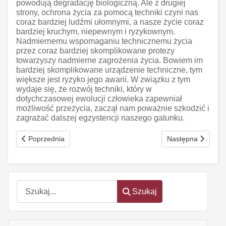
powodują degradację biologiczną. Ale z drugiej
strony, ochrona życia za pomocą techniki czyni nas
coraz bardziej ludźmi ułomnymi, a nasze życie coraz
bardziej kruchym, niepewnym i ryzykownym.
Nadmiernemu wspomaganiu technicznemu życia
przez coraz bardziej skomplikowane protezy
towarzyszy nadmierne zagrożenia życia. Bowiem im
bardziej skomplikowane urządzenie techniczne, tym
większe jest ryzyko jego awarii. W związku z tym
wydaje się, że rozwój techniki, który w
dotychczasowej ewolucji człowieka zapewniał
możliwość przeżycia, zaczął nam poważnie szkodzić i
zagrażać dalszej egzystencji naszego gatunku.
Poprzednia strona: Duch nauki
Następna strona: 
Poprzednia
Następna
Szukaj
Szukaj