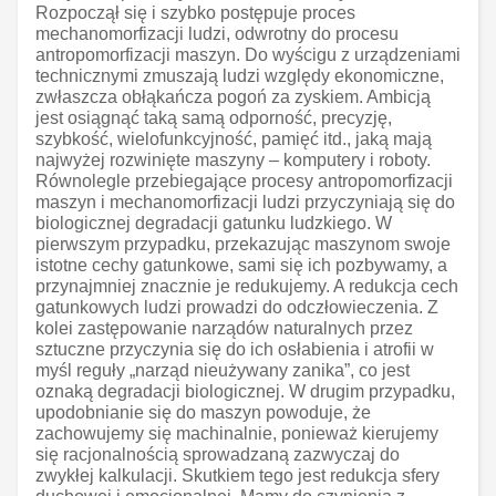
Rozpoczął się i szybko postępuje proces
mechanomorfizacji ludzi, odwrotny do procesu
antropomorfizacji maszyn. Do wyścigu z urządzeniami
technicznymi zmuszają ludzi względy ekonomiczne,
zwłaszcza obłąkańcza pogoń za zyskiem. Ambicją
jest osiągnąć taką samą odporność, precyzję,
szybkość, wielofunkcyjność, pamięć itd., jaką mają
najwyżej rozwinięte maszyny – komputery i roboty.
Równolegle przebiegające procesy antropomorfizacji
maszyn i mechanomorfizacji ludzi przyczyniają się do
biologicznej degradacji gatunku ludzkiego. W
pierwszym przypadku, przekazując maszynom swoje
istotne cechy gatunkowe, sami się ich pozbywamy, a
przynajmniej znacznie je redukujemy. A redukcja cech
gatunkowych ludzi prowadzi do odczłowieczenia. Z
kolei zastępowanie narządów naturalnych przez
sztuczne przyczynia się do ich osłabienia i atrofii w
myśl reguły „narząd nieużywany zanika”, co jest
oznaką degradacji biologicznej. W drugim przypadku,
upodobnianie się do maszyn powoduje, że
zachowujemy się machinalnie, ponieważ kierujemy
się racjonalnością sprowadzaną zazwyczaj do
zwykłej kalkulacji. Skutkiem tego jest redukcja sfery