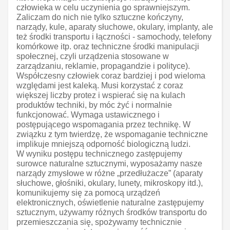
człowieka w celu uczynienia go sprawniejszym.
Zaliczam do nich nie tylko sztuczne kończyny,
narządy, kule, aparaty słuchowe, okulary, implanty, ale
też środki transportu i łączności - samochody, telefony
komórkowe itp. oraz techniczne środki manipulacji
społecznej, czyli urządzenia stosowane w
zarządzaniu, reklamie, propagandzie i polityce).
Współczesny człowiek coraz bardziej i pod wieloma
względami jest kaleką. Musi korzystać z coraz
większej liczby protez i wspierać się na kulach
produktów techniki, by móc żyć i normalnie
funkcjonować. Wymaga ustawicznego i
postępującego wspomagania przez technikę. W
związku z tym twierdzę, że wspomaganie techniczne
implikuje mniejszą odporność biologiczną ludzi.
W wyniku postępu technicznego zastępujemy
surowce naturalne sztucznymi, wyposażamy nasze
narządy zmysłowe w różne „przedłużacze” (aparaty
słuchowe, głośniki, okulary, lunety, mikroskopy itd.),
komunikujemy się za pomocą urządzeń
elektronicznych, oświetlenie naturalne zastępujemy
sztucznym, używamy różnych środków transportu do
przemieszczania się, spożywamy technicznie