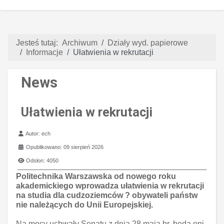
Jesteś tutaj:
Archiwum
Działy wyd. papierowe
Informacje
Ułatwienia w rekrutacji
News
Ułatwienia w rekrutacji
Szczegóły
Autor:
ech
Opublikowano: 09 sierpień 2026
Odsłon: 4050
Politechnika Warszawska od nowego roku
akademickiego wprowadza ułatwienia w rekrutacji
na studia dla cudzoziemców ? obywateli państw
nie należących do Unii Europejskiej.
Na mocy uchwały Senatu z dnia 28 maja br. będą oni