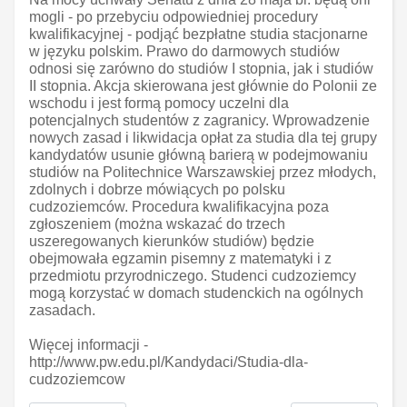
mogli - po przebyciu odpowiedniej procedury
kwalifikacyjnej - podjąć bezpłatne studia stacjonarne
w języku polskim. Prawo do darmowych studiów
odnosi się zarówno do studiów I stopnia, jak i studiów
II stopnia. Akcja skierowana jest głównie do Polonii ze
wschodu i jest formą pomocy uczelni dla
potencjalnych studentów z zagranicy. Wprowadzenie
nowych zasad i likwidacja opłat za studia dla tej grupy
kandydatów usunie główną barierą w podejmowaniu
studiów na Politechnice Warszawskiej przez młodych,
zdolnych i dobrze mówiących po polsku
cudzoziemców. Procedura kwalifikacyjna poza
zgłoszeniem (można wskazać do trzech
uszeregowanych kierunków studiów) będzie
obejmowała egzamin pisemny z matematyki i z
przedmiotu przyrodniczego. Studenci cudzoziemcy
mogą korzystać w domach studenckich na ogólnych
zasadach.
Więcej informacji -
http://www.pw.edu.pl/Kandydaci/Studia-dla-
cudzoziemcow