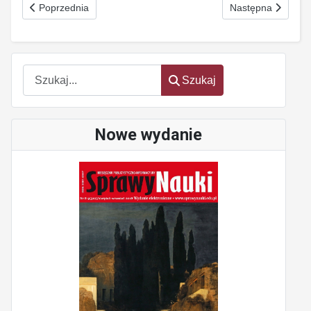
Poprzednia strona: Transformacje demokracji
Następna strona: 
Poprzednia
Następna
Szukaj
Szukaj
Nowe wydanie