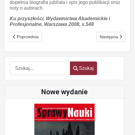
dopełnia biografia jubilata i spis jego publikacji oraz
noty o autorach.
Ku przyszłości, Wydawnictwa Akademickie i
Profesjonalne, Warszawa 2008, s.548
Poprzednia strona: Klasycy psychologii
Następna strona: 
Poprzednia
Następna
Szukaj
Szukaj
Nowe wydanie