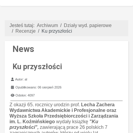
Jesteś tutaj:
Archiwum
Działy wyd. papierowe
Recenzje
Ku przyszłości
News
Ku przyszłości
Szczegóły
Autor:
al
Opublikowano: 06 sierpień 2026
Odsłon: 4097
Z okazji 65. rocznicy urodzin prof.
Lecha Zachera
Wydawnictwa Akademickie i Profesjonalne oraz
Wyższa Szkoła Przedsiębiorczości i Zarządzania
im. L. Koźmińskiego
wydały książkę
"Ku
przyszłości",
zawierającą prace 26 polskich 7
zagranicznych autorów, którzy od wielu lat