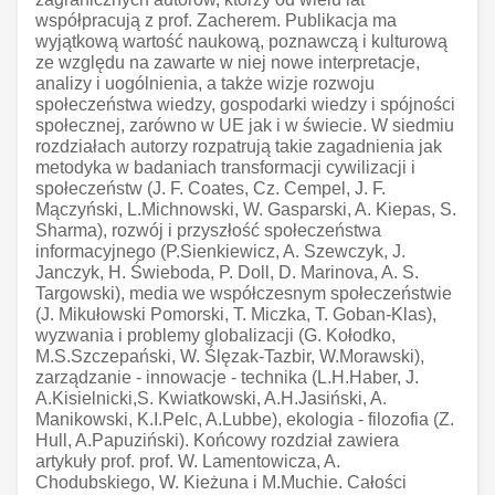
współpracują z prof. Zacherem. Publikacja ma
wyjątkową wartość naukową, poznawczą i kulturową
ze względu na zawarte w niej nowe interpretacje,
analizy i uogólnienia, a także wizje rozwoju
społeczeństwa wiedzy, gospodarki wiedzy i spójności
społecznej, zarówno w UE jak i w świecie. W siedmiu
rozdziałach autorzy rozpatrują takie zagadnienia jak
metodyka w badaniach transformacji cywilizacji i
społeczeństw (J. F. Coates, Cz. Cempel, J. F.
Mączyński, L.Michnowski, W. Gasparski, A. Kiepas, S.
Sharma), rozwój i przyszłość społeczeństwa
informacyjnego (P.Sienkiewicz, A. Szewczyk, J.
Janczyk, H. Świeboda, P. Doll, D. Marinova, A. S.
Targowski), media we współczesnym społeczeństwie
(J. Mikułowski Pomorski, T. Miczka, T. Goban-Klas),
wyzwania i problemy globalizacji (G. Kołodko,
M.S.Szczepański, W. Ślęzak-Tazbir, W.Morawski),
zarządzanie - innowacje - technika (L.H.Haber, J.
A.Kisielnicki,S. Kwiatkowski, A.H.Jasiński, A.
Manikowski, K.I.Pelc, A.Lubbe), ekologia - filozofia (Z.
Hull, A.Papuziński). Końcowy rozdział zawiera
artykuły prof. prof. W. Lamentowicza, A.
Chodubskiego, W. Kieżuna i M.Muchie. Całości