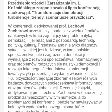
Przedsiębiorczości i Zarządzania im. L.
Koźmińskiego zorganizowało 4 lipca konferencję
naukową pt. "Transformacje demokracji -
turbulencje, trendy, scenariusze przyszłości".
W konferencji, dedykowanej prof.
Lechowi
Zacherowi
uczestniczyli badacze z wielu ośrodków
naukowych w kraju zajmujący się problematyką
demokracji i jej relacjami z gospodarką, techniką,
polityką, kulturą. Przedstawiano nie tylko diagnozy
sytuacji, w jakiej jest ludzkość, w tym - polskie
społeczeństwo, ale i zagrożenia demokracji
wynikające z rozwoju społeczeństwa informacyjnego
oraz problemów rodzących się na styku demokracji i
rozwoju lokalnego. Jednodniowej konferencji
towarzyszyła prezentacja wydanej właśnie książki
"Ku przyszłości", będącej zbiorem esejów różnych
badaczy, dotyczących społeczeństwa informacyjnego
oraz problemów globalizacji. Recenzję książki,
dedykowanej prof. Lechowi Zacherowi w 65.rocznicę
urodzin zamieszczamy w tym numerze, a do
problematyki tej konferencji będziemy nawiązywać w
kolejnych wydaniach naszego pisma, które
patronowało tej konferencji.