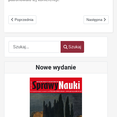
Poprzednia strona: Szkolenia dla kobiet
Następna strona: U
Poprzednia
Następna
Szukaj
Szukaj
Nowe wydanie