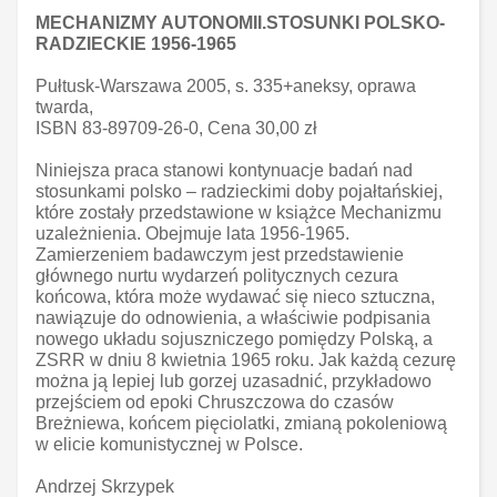
MECHANIZMY AUTONOMII.STOSUNKI POLSKO-
RADZIECKIE 1956-1965
Pułtusk-Warszawa 2005, s. 335+aneksy, oprawa
twarda,
ISBN 83-89709-26-0, Cena 30,00 zł
Niniejsza praca stanowi kontynuacje badań nad
stosunkami polsko – radzieckimi doby pojałtańskiej,
które zostały przedstawione w książce Mechanizmu
uzależnienia. Obejmuje lata 1956-1965.
Zamierzeniem badawczym jest przedstawienie
głównego nurtu wydarzeń politycznych cezura
końcowa, która może wydawać się nieco sztuczna,
nawiązuje do odnowienia, a właściwie podpisania
nowego układu sojuszniczego pomiędzy Polską, a
ZSRR w dniu 8 kwietnia 1965 roku. Jak każdą cezurę
można ją lepiej lub gorzej uzasadnić, przykładowo
przejściem od epoki Chruszczowa do czasów
Breżniewa, końcem pięciolatki, zmianą pokoleniową
w elicie komunistycznej w Polsce.
Andrzej Skrzypek