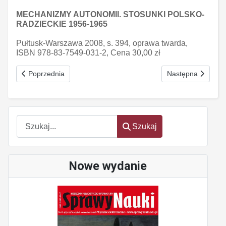
MECHANIZMY AUTONOMII. STOSUNKI POLSKO-
RADZIECKIE 1956-1965
Pułtusk-Warszawa 2008, s. 394, oprawa twarda,
ISBN 978-83-7549-031-2, Cena 30,00 zł
Poprzednia strona: Techniki szybkiego prototypowania w odlewn
Następna strona: 
Poprzednia
Następna
Szukaj
Szukaj
Nowe wydanie