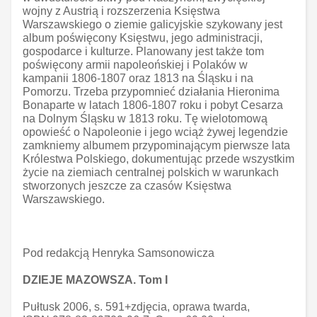
wojny z Austrią i rozszerzenia Księstwa
Warszawskiego o ziemie galicyjskie szykowany jest
album poświęcony Księstwu, jego administracji,
gospodarce i kulturze. Planowany jest także tom
poświęcony armii napoleońskiej i Polaków w
kampanii 1806-1807 oraz 1813 na Śląsku i na
Pomorzu. Trzeba przypomnieć działania Hieronima
Bonaparte w latach 1806-1807 roku i pobyt Cesarza
na Dolnym Śląsku w 1813 roku. Tę wielotomową
opowieść o Napoleonie i jego wciąż żywej legendzie
zamkniemy albumem przypominającym pierwsze lata
Królestwa Polskiego, dokumentując przede wszystkim
życie na ziemiach centralnej polskich w warunkach
stworzonych jeszcze za czasów Księstwa
Warszawskiego.
Pod redakcją Henryka Samsonowicza
DZIEJE MAZOWSZA. Tom I
Pułtusk 2006, s. 591+zdjęcia, oprawa twarda,