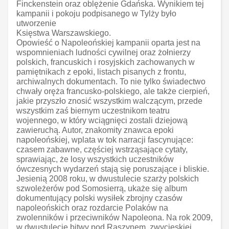
Finckenstein oraz oblężenie Gdańska. Wynikiem tej
kampanii i pokoju podpisanego w Tylży było
utworzenie
Księstwa Warszawskiego.
Opowieść o Napoleońskiej kampanii oparta jest na
wspomnieniach ludności cywilnej oraz żołnierzy
polskich, francuskich i rosyjskich zachowanych w
pamiętnikach z epoki, listach pisanych z frontu,
archiwalnych dokumentach. To nie tylko świadectwo
chwały oręża francusko-polskiego, ale także cierpień,
jakie przyszło znosić wszystkim walczącym, przede
wszystkim zaś biernym uczestnikom teatru
wojennego, w który wciągnięci zostali dziejową
zawieruchą. Autor, znakomity znawca epoki
napoleońskiej, wplata w tok narracji fascynujące:
czasem zabawne, częściej wstrząsające cytaty,
sprawiając, że losy wszystkich uczestników
ówczesnych wydarzeń stają się poruszające i bliskie.
Jesienią 2008 roku, w dwustulecie szarży polskich
szwoleżerów pod Somosierrą, ukaże się album
dokumentujący polski wysiłek zbrojny czasów
napoleońskich oraz rozdarcie Polaków na
zwolenników i przeciwników Napoleona. Na rok 2009,
w dwustulecie bitwy pod Raszynem, zwycięskiej