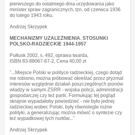
pierwszego do ostatniego dnia urzędowania jako
minister spraw zagranicznych, tzn. od czerwca 1936
do lutego 1943 roku.
Andrzej Skrzypek
MECHANIZMY UZALEŻNIENIA. STOSUNKI
POLSKO-RADZIECKIE 1944-1957
Pułtusk 2002, s. 492, oprawa twarda,
ISBN 83-88067-67-2, Cena 40,00 zł
"...Miejsce Polski w polityce radzieckiej, czego dotąd
nie robiono, można próbować określać przez pryzmat
interesów względnie działań poszczególnych pionów
władzy w samym ZSRR - wojska policji, administracji
gospodarczej czy też partii. Formułując tej pogląd
skrajnie wypadałoby powiedzieć - nie było jednej
radzieckiej wobec Polski, były równolegle rożne
polityki, a generalizując można mówić o syntezie czy
też wypadkowej tych nurtów..."
Andrzej Skrzypek