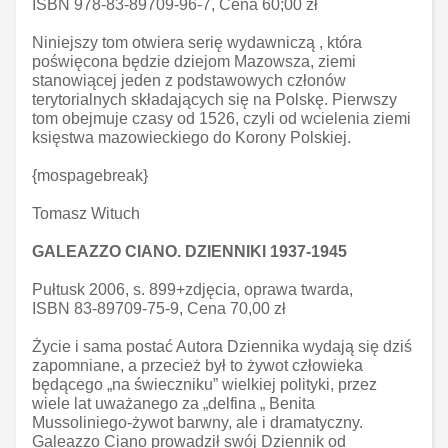
ISBN 978-83-89709-96-7, Cena 60;00 zł
Niniejszy tom otwiera serię wydawniczą , która
poświęcona będzie dziejom Mazowsza, ziemi
stanowiącej jeden z podstawowych członów
terytorialnych składających się na Polskę. Pierwszy
tom obejmuje czasy od 1526, czyli od wcielenia ziemi
księstwa mazowieckiego do Korony Polskiej.
{mospagebreak}
Tomasz Wituch
GALEAZZO CIANO. DZIENNIKI 1937-1945
Pułtusk 2006, s. 899+zdjęcia, oprawa twarda,
ISBN 83-89709-75-9, Cena 70,00 zł
Życie i sama postać Autora Dziennika wydają się dziś
zapomniane, a przecież był to żywot człowieka
będącego „na świeczniku” wielkiej polityki, przez
wiele lat uważanego za „delfina „ Benita
Mussoliniego-żywot barwny, ale i dramatyczny.
Galeazzo Ciano prowadził swój Dziennik od