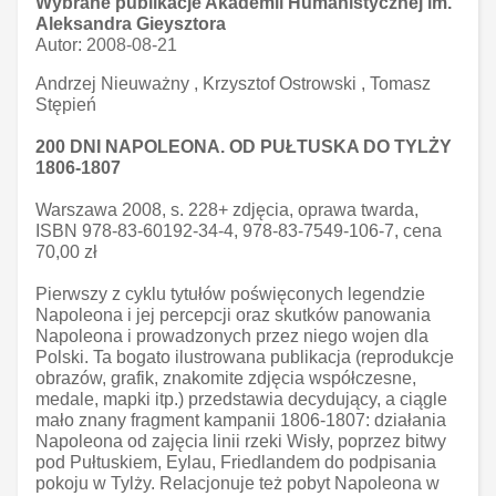
Wybrane publikacje Akademii Humanistycznej im.
Aleksandra Gieysztora
Autor:
2008-08-21
Andrzej Nieuważny , Krzysztof Ostrowski , Tomasz
Stępień
200 DNI NAPOLEONA. OD PUŁTUSKA DO TYLŻY
1806-1807
Warszawa 2008, s. 228+ zdjęcia, oprawa twarda,
ISBN 978-83-60192-34-4, 978-83-7549-106-7, cena
70,00 zł
Pierwszy z cyklu tytułów poświęconych legendzie
Napoleona i jej percepcji oraz skutków panowania
Napoleona i prowadzonych przez niego wojen dla
Polski. Ta bogato ilustrowana publikacja (reprodukcje
obrazów, grafik, znakomite zdjęcia współczesne,
medale, mapki itp.) przedstawia decydujący, a ciągle
mało znany fragment kampanii 1806-1807: działania
Napoleona od zajęcia linii rzeki Wisły, poprzez bitwy
pod Pułtuskiem, Eylau, Friedlandem do podpisania
pokoju w Tylży. Relacjonuje też pobyt Napoleona w