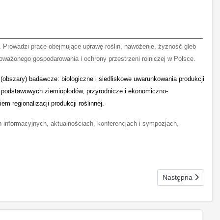
 Prowadzi prace obejmujące uprawę roślin, nawożenie, żyzność gleb
noważonego gospodarowania i ochrony przestrzeni rolniczej w Polsce.
(obszary) badawcze: biologiczne i siedliskowe uwarunkowania produkcji
i podstawowych ziemiopłodów, przyrodnicze i ekonomiczno-
m regionalizacji produkcji roślinnej.
ach informacyjnych, aktualnościach, konferencjach i sympozjach,
Następna strona: S
Następna