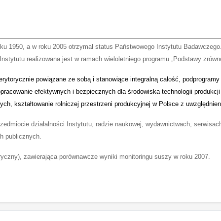
ku 1950, a w roku 2005 otrzymał status Państwowego Instytutu Badawczego.
wa Instytutu realizowana jest w ramach wieloletniego programu „Podstawy zrów
rytorycznie powiązane ze sobą i stanowiące integralną całość, podprogramy 
opracowanie efektywnych i bezpiecznych dla środowiska technologii produkcj
ch, kształtowanie rolniczej przestrzeni produkcyjnej w Polsce z uwzględnienie
i przedmiocie działalności Instytutu, radzie naukowej, wydawnictwach, serwis
h publicznych.
ryczny), zawierająca porównawcze wyniki monitoringu suszy w roku 2007.