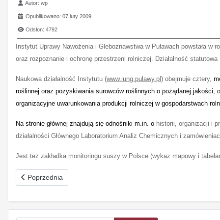
Szczegóły
Autor:
wp
Opublikowano: 07 luty 2009
Odsłon: 4792
Instytut Uprawy Nawożenia i Gleboznawstwa w Puławach powstała w ro
oraz rozpoznanie i ochronę przestrzeni rolniczej. Działalność statuto
Naukowa działalność Instytutu (
www.iung.pulawy.pl
) obejmuje
cztery,
me
roślinnej oraz pozyskiwania surowców roślinnych o pożądanej jakości,
organizacyjne uwarunkowania produkcji rolniczej w gospodarstwach rolny
Na stronie głównej znajdują się odnośniki m.in. o
historii, organizacji 
działalności Głównego Laboratorium Analiz Chemicznych i zamówieniac
Jest też zakładka monitoringu suszy w Polsce (wykaz mapowy i tabela
oem
Poprzednia strona: Instytut Genetyki i Hodowli Zwierząt PAN
Poprzednia
software