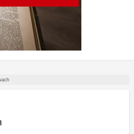
wach
h