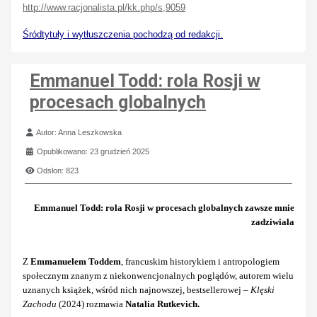
http://www.racjonalista.pl/kk.php/s,9059
Śródtytuły i wytłuszczenia pochodzą od redakcji.
Emmanuel Todd: rola Rosji w
procesach globalnych
Szczegóły
Autor:
Anna Leszkowska
Opublikowano: 23 grudzień 2025
Odsłon: 823
Emmanuel Todd: rola Rosji w procesach globalnych zawsze mnie
zadziwiała
Z
Emmanuelem Toddem
, francuskim historykiem i antropologiem
społecznym znanym z niekonwencjonalnych poglądów, autorem wielu
uznanych książek, wśród nich najnowszej, bestsellerowej –
Klęski
Zachodu
(2024) rozmawia
Natalia Rutkevich.