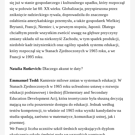
się już w stanie gospodarczego i kulturalnego upadku, który rozpoczął
się w połowie lat 60. XX wieku. Globalizacja, przyspieszona przez
zniknięcie radzieckiego rywala, doprowadziła do znacznego
osłabienia amerykańskiego przemysłu, a także gospodarek Wielkiej
Brytanii, Francji, Niemiec i, w pewnym stopniu, Japonii. Dlatego
chciałbym przede wszystkim zwrócić uwagę na głębsze przyczyny
zmiany układu sił na niekorzyść Zachodu, w tym spadek produkcji,
niedobór kadr inżynierskich oraz ogólny upadek systemu edukacji,
który rozpoczął się w Stanach Zjednoczonych w 1965 roku, a we
Francji w 1995 roku.
Natalia Rutkevich:
Dlaczego akurat te daty?
Emmanuel Todd:
Kamienie milowe zmian w systemach edukacji. W
Stanach Zjednoczonych w 1965 roku uchwalono ustawę o rozwoju
edukacji podstawowej i średniej (Elementary and Secondary
Education Development Act), która teoretycznie była słuszną decyzją
mającą na celu poszerzenie dostępu do edukacji. Jednak według
testów kompetencji, to właśnie od 1965 roku wyniki kandydatów na
studia spadają, zarówno w matematyce, komunikacji ustnej, jak i
pisemnej.
We Francji liczba uczniów szkół średnich uzyskujących dyplom
ukończenia szkoły średniej rosła we wszystkich warstwach