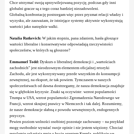
Chce utrzymać swoją uprzywilejowaną pozycję, podczas gdy inni
globalni gracze są z tego coraz bardziej niezadowoleni.
Globalną konfrontację postrzegam więc przez pryzmat relacji władzy i
wyzysku, ale zauważam, że istniejące systemy aktywnie wykorzystują
wartości jako narzędzie walki.
Natalia Rutkevich:
W jakim stopniu, pana zdaniem, hasła głoszące
wartości liberalne i konserwatywne odpowiadają rzeczywistości
społeczeństw, w których są głoszone?
Emmanuel Todd:
Dyskurs o liberalnej demokracji i „wartościach
zachodnich” jest nieodzownym elementem oficjalnej retoryki
Zachodu, ale jest wykorzystywany przede wszystkim do konsumpcji
zewnętrznej, na eksport, że tak powiem. Tymczasem w naszych
społeczeństwach od dawna dostrzegamy, że nasza demokracja znajduje
się w głębokim kryzysie. Znaki są oczywiste: wzrost popularności
Trumpa w USA, wzrost popularności Zgromadzenia Narodowego we
Francji, wzrost skrajnej prawicy w Niemczech i tak dalej. Rozumiemy,
że nasze demokracje słabną z powodu wewnętrznych, endogennych
przyczyn.
Pewien poziom wolności osobistej pozostaje zachowany – na przykład
mogę swobodnie wyrażać swoje opinie i nie jestem więziony. Chociaż
regularnie oskarżają mnie o bycie agentem Kremla, publikuję we