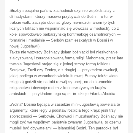
Służby specjalne państw zachodnich czynnie współdziałały z
dżihadystami,
którzy masowo przybywali do Bośni. To tu, w
trakcie walk, zaczęto obcinać głowy nie-muzułmanom (o tych
licznych faktach nie wspominało się wówczas w mediach), co z
kolei spowodowało barbarzyńską kontrreakcję osamotnionych —
formalnie i medialnie — Serbów (zamieszkałych w Bośni i w
nowej Jugosławii).
Także nie wszyscy Bośniacy (islam bośniacki był niesłychanie
zlaicyzowaną i zeuropeizowaną formą religii Mahometa, przez lata
trwania Jugosławii stając się z jednej strony formą folkloru
Sarajewa, Tuzli czy Zenicy, a z drugiej — przykładem ewolucji,
jakiej podlega w warunkach wielokulturowej Europy także wiara
religijna) godzili się na taki rozwój sytuacji, na obskuranckie
religianctwo i dewocję rodem z konserwatywnych krajów
arabskich — przykładem tego są m. in. dzieje Fikreta Abdićia.
„
Wolna" Bośnia będąca w zasadzie mini-Jugosławią powielała te
argumenty, które legły u podstaw rozbicia tego kraju: jeśli trzy
społeczności — Serbowie, Chorwaci i muzułmańscy Bośniacy nie
mogli żyć we wspólnym państwie zwanym Jugosławią, to czemu
musieli być obywatelami — islamskiej Bośni. Ten paradoks był