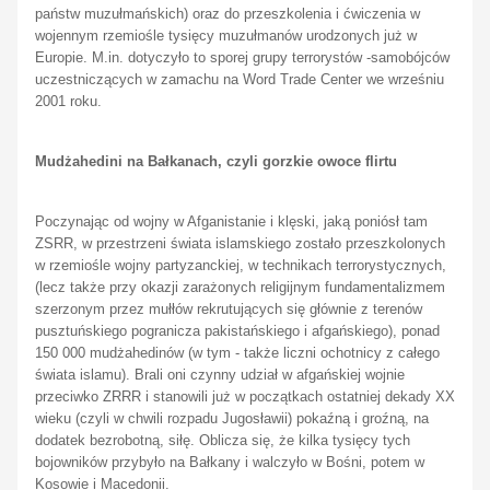
państw muzułmańskich) oraz do przeszkolenia i ćwiczenia w
wojennym rzemiośle tysięcy muzułmanów urodzonych już w
Europie. M.in. dotyczyło to sporej grupy terrorystów -samobójców
uczestniczących w zamachu na Word Trade Center we wrześniu
2001 roku.
Mudżahedini na Bałkanach, czyli gorzkie owoce flirtu
Poczynając od wojny w Afganistanie i klęski, jaką poniósł tam
ZSRR, w przestrzeni świata islamskiego zostało przeszkolonych
w rzemiośle wojny partyzanckiej, w technikach terrorystycznych,
(lecz także przy okazji zarażonych religijnym fundamentalizmem
szerzonym przez mułłów rekrutujących się głównie z terenów
pusztuńskiego pogranicza pakistańskiego i afgańskiego), ponad
150 000 mudżahedinów (w tym - także liczni ochotnicy z całego
świata islamu). Brali oni czynny udział w afgańskiej wojnie
przeciwko ZRRR i stanowili już w początkach ostatniej dekady XX
wieku (czyli w chwili rozpadu Jugosławii) pokaźną i groźną, na
dodatek bezrobotną, siłę. Oblicza się, że kilka tysięcy tych
bojowników przybyło na Bałkany i walczyło w Bośni, potem w
Kosowie i Macedonii.