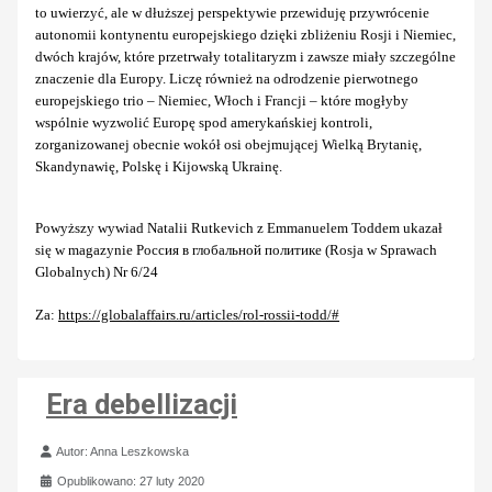
to uwierzyć, ale w dłuższej perspektywie przewiduję przywrócenie
autonomii kontynentu europejskiego dzięki zbliżeniu Rosji i Niemiec,
dwóch krajów, które przetrwały totalitaryzm i zawsze miały szczególne
znaczenie dla Europy. Liczę również na odrodzenie pierwotnego
europejskiego trio – Niemiec, Włoch i Francji – które mogłyby
wspólnie wyzwolić Europę spod amerykańskiej kontroli,
zorganizowanej obecnie wokół osi obejmującej Wielką Brytanię,
Skandynawię, Polskę i Kijowską Ukrainę.
Powyższy wywiad Natalii Rutkevich z Emmanuelem Toddem ukazał
się w magazynie Россия в глобальной политике (Rosja w Sprawach
Globalnych) Nr 6/24
Za:
https://globalaffairs.ru/articles/rol-rossii-todd/#
Era debellizacji
Szczegóły
Autor:
Anna Leszkowska
Opublikowano: 27 luty 2020