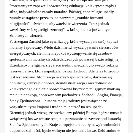
Protestantyzm zapewnił powszechną edukację, kolektywne rządy i
silne, indywidualne zasady moralne. Później, choć religie upadły,
zostały zastąpione przez to, co nazywam „zombie formami
religijności” – świeckie, obywatelskie wierzenia. Teraz jednak
weszliśmy w fazę „religii zerowej”, w której nie ma już żadnych
zbiorowych wierzeń.
Postrzegam Zachód jako cywilizację, która wyczerpała swój kapitał
moralny i społeczny. Wielu dziś martwi wyczerpywanie się zasobów
energetycznych, ale mnie niepokoi wyczerpywanie się zasobów
społecznych i moralnych odziedziczonych po naszej bazie religijnej.
Dziedzictwo religijne, sięgające średniowiecza, było swego rodzaju
rezerwą paliwa, która napędzała rozwój Zachodu. Ale teraz to źródło
jest wyczerpane. Atomizacja naszych społeczeństw, starzenie się
populacji, kryzys płodności, deindustrializacja i niezdolność do
kolektywnego działania spowodowana kryzysem religijnym martwią
mnie i niepokoją, ponieważ sam pochodzę z Zachodu. Anglia, Francja,
Stany Zjednoczone – historia mojej rodziny jest związana ze
wszystkimi tymi krajami i trudno mi patrzeć na ich upadek.
Niemniej jednak wierzę, że prędzej czy później Europa będzie musiała
wziąć swój los we własne ręce; nie pozostanie na zawsze pod kuratelą
Stanów Zjednoczonych. Kraje europejskie utraciły nawyk wolności i
odpowiedzialności; bycie wolnym nie jest takie łatwe. Dziś trudno w