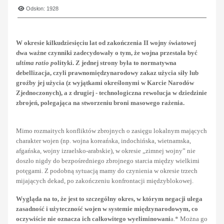
Odsłon: 1928
W okresie kilkudziesięciu lat od zakończenia II wojny światowej
dwa ważne czynniki zadecydowały o tym, że wojna przestała być
ultima ratio p
olityki. Z jednej strony była to normatywna
debellizacja, czyli prawnomiędzynarodowy zakaz użycia siły lub
groźby jej użycia (z wyjątkami określonymi w Karcie Narodów
Zjednoczonych), a z drugiej - technologiczna rewolucja w dziedzinie
zbrojeń, polegająca na stworzeniu broni masowego rażenia.
Mimo rozmaitych konfliktów zbrojnych o zasięgu lokalnym mających
charakter wojen (np. wojna koreańska, indochińska, wietnamska,
afgańska, wojny izraelsko-arabskie), w okresie „zimnej wojny” nie
doszło nigdy do bezpośredniego zbrojnego starcia między wielkimi
potęgami. Z podobną sytuacją mamy do czynienia w okresie trzech
mijających dekad, po zakończeniu konfrontacji międzyblokowej.
Wygląda na to, że jest to szczególny okres, w którym negacji ulega
zasadność i użyteczność wojen w systemie międzynarodowym, co
oczywiście nie oznacza ich całkowitego wyeliminowani
a.* Można go