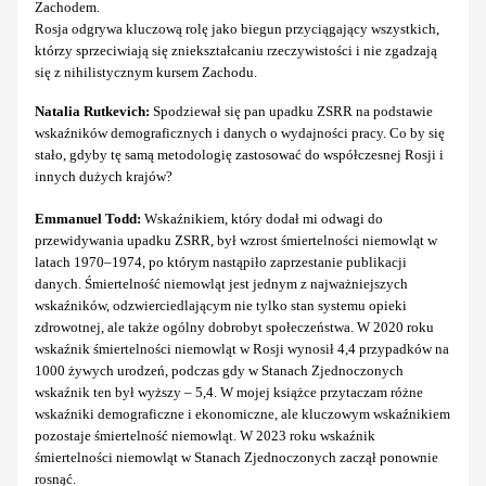
Zachodem.
Rosja odgrywa kluczową rolę jako biegun przyciągający wszystkich,
którzy sprzeciwiają się zniekształcaniu rzeczywistości i nie zgadzają
się z nihilistycznym kursem Zachodu.
Natalia Rutkevich:
Spodziewał się pan upadku ZSRR na podstawie
wskaźników demograficznych i danych o wydajności pracy. Co by się
stało, gdyby tę samą metodologię zastosować do współczesnej Rosji i
innych dużych krajów?
Emmanuel Todd:
Wskaźnikiem, który dodał mi odwagi do
przewidywania upadku ZSRR, był wzrost śmiertelności niemowląt w
latach 1970–1974, po którym nastąpiło zaprzestanie publikacji
danych. Śmiertelność niemowląt jest jednym z najważniejszych
wskaźników, odzwierciedlającym nie tylko stan systemu opieki
zdrowotnej, ale także ogólny dobrobyt społeczeństwa. W 2020 roku
wskaźnik śmiertelności niemowląt w Rosji wynosił 4,4 przypadków na
1000 żywych urodzeń, podczas gdy w Stanach Zjednoczonych
wskaźnik ten był wyższy – 5,4. W mojej książce przytaczam różne
wskaźniki demograficzne i ekonomiczne, ale kluczowym wskaźnikiem
pozostaje śmiertelność niemowląt. W 2023 roku wskaźnik
śmiertelności niemowląt w Stanach Zjednoczonych zaczął ponownie
rosnąć.