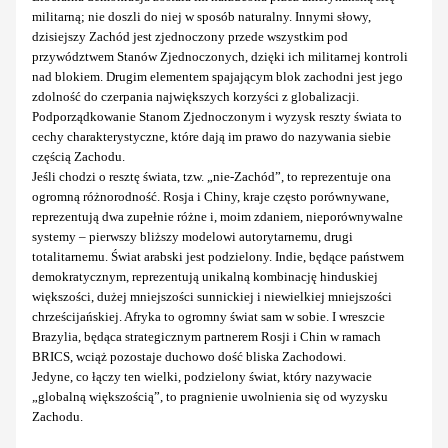
militarną; nie doszli do niej w sposób naturalny. Innymi słowy,
dzisiejszy Zachód jest zjednoczony przede wszystkim pod
przywództwem Stanów Zjednoczonych, dzięki ich militarnej kontroli
nad blokiem. Drugim elementem spajającym blok zachodni jest jego
zdolność do czerpania największych korzyści z globalizacji.
Podporządkowanie Stanom Zjednoczonym i wyzysk reszty świata to
cechy charakterystyczne, które dają im prawo do nazywania siebie
częścią Zachodu.
Jeśli chodzi o resztę świata, tzw. „nie-Zachód”, to reprezentuje ona
ogromną różnorodność. Rosja i Chiny, kraje często porównywane,
reprezentują dwa zupełnie różne i, moim zdaniem, nieporównywalne
systemy – pierwszy bliższy modelowi autorytarnemu, drugi
totalitarnemu. Świat arabski jest podzielony. Indie, będące państwem
demokratycznym, reprezentują unikalną kombinację hinduskiej
większości, dużej mniejszości sunnickiej i niewielkiej mniejszości
chrześcijańskiej. Afryka to ogromny świat sam w sobie. I wreszcie
Brazylia, będąca strategicznym partnerem Rosji i Chin w ramach
BRICS, wciąż pozostaje duchowo dość bliska Zachodowi.
Jedyne, co łączy ten wielki, podzielony świat, który nazywacie
„globalną większością”, to pragnienie uwolnienia się od wyzysku
Zachodu.