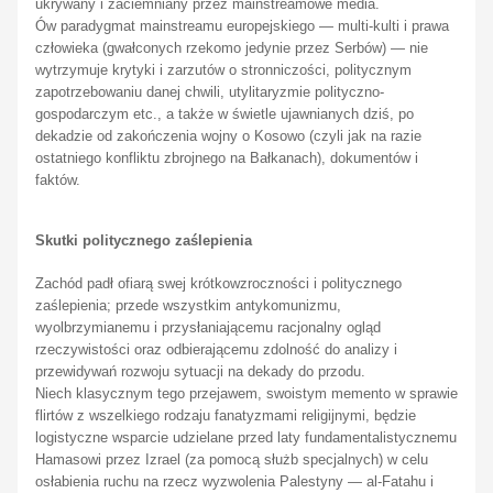
ukrywany i zaciemniany przez
mainstreamowe
media.
Ów paradygmat
mainstreamu
europejskiego — multi-kulti i prawa
człowieka (gwałconych rzekomo jedynie przez Serbów) — nie
wytrzymuje krytyki i zarzutów o stronniczości, politycznym
zapotrzebowaniu danej chwili, utylitaryzmie polityczno-
gospodarczym etc., a także w świetle ujawnianych dziś, po
dekadzie od zakończenia wojny o Kosowo (czyli jak na razie
ostatniego konfliktu zbrojnego na Bałkanach), dokumentów i
faktów.
Skutki politycznego zaślepienia
Zachód padł ofiarą swej krótkowzroczności i politycznego
zaślepienia; przede wszystkim antykomunizmu,
wyolbrzymianemu i przysłaniającemu racjonalny ogląd
rzeczywistości oraz odbierającemu zdolność do analizy i
przewidywań rozwoju sytuacji na dekady do przodu.
Niech klasycznym tego przejawem, swoistym
memento
w sprawie
flirtów z wszelkiego rodzaju fanatyzmami religijnymi, będzie
logistyczne wsparcie udzielane przed laty fundamentalistycznemu
Hamasowi przez Izrael (za pomocą służb specjalnych) w celu
osłabienia ruchu na rzecz wyzwolenia Palestyny — al-Fatahu i