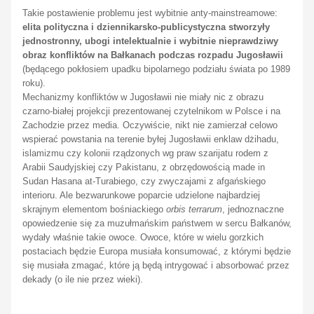
Takie postawienie problemu jest wybitnie
anty-mainstreamowe
:
elita polityczna i dziennikarsko-publicystyczna stworzyły
jednostronny, ubogi intelektualnie i wybitnie nieprawdziwy
obraz konfliktów na Bałkanach podczas rozpadu Jugosławii
(będącego pokłosiem upadku bipolarnego podziału świata po 1989
roku).
Mechanizmy konfliktów w Jugosławii nie miały nic z obrazu
czarno-białej projekcji prezentowanej czytelnikom w Polsce i na
Zachodzie przez media. Oczywiście, nikt nie zamierzał celowo
wspierać powstania na terenie byłej Jugosławii enklaw
dżihadu
,
islamizmu czy kolonii rządzonych wg praw
szarijatu
rodem z
Arabii Saudyjskiej czy Pakistanu, z obrzędowością
made in
Sudan
Hasana at-Turabiego, czy zwyczajami z afgańskiego
interioru. Ale bezwarunkowe poparcie udzielone najbardziej
skrajnym elementom bośniackiego
orbis terrarum
, jednoznaczne
opowiedzenie się za muzułmańskim państwem w sercu Bałkanów,
wydały właśnie takie owoce. Owoce, które w wielu gorzkich
postaciach będzie Europa musiała konsumować, z którymi będzie
się musiała zmagać, które ją będą intrygować i absorbować przez
dekady (o ile nie przez wieki).