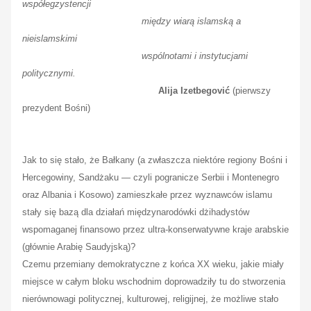
współegzystencji
między wiarą islamską a
nieislamskimi
wspólnotami i instytucjami
politycznymi.
Alija Izetbegović
(pierwszy
prezydent Bośni)
Jak to się stało, że Bałkany (a zwłaszcza niektóre regiony Bośni i
Hercegowiny, Sandżaku — czyli pogranicze Serbii i Montenegro
oraz Albania i Kosowo) zamieszkałe przez wyznawców islamu
stały się bazą dla działań międzynarodówki
dżihadystów
wspomaganej finansowo przez ultra-konserwatywne kraje arabskie
(głównie Arabię Saudyjską)?
Czemu przemiany demokratyczne z końca XX wieku, jakie miały
miejsce w całym bloku wschodnim doprowadziły tu do stworzenia
nierównowagi politycznej, kulturowej, religijnej, że możliwe stało