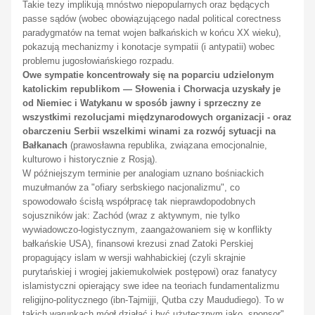
Takie tezy implikują mnóstwo niepopularnych oraz będących
passe
sądów (wobec obowiązującego nadal
political corectness
paradygmatów na temat wojen bałkańskich w końcu XX wieku),
pokazują mechanizmy i konotacje sympatii (i antypatii) wobec
problemu jugosłowiańskiego rozpadu.
Owe sympatie koncentrowały się na poparciu udzielonym
katolickim republikom — Słowenia i Chorwacja uzyskały je
od Niemiec i Watykanu w sposób jawny i sprzeczny ze
wszystkimi rezolucjami międzynarodowych organizacji - oraz
obarczeniu Serbii wszelkimi winami za rozwój sytuacji na
Bałkanach
(prawosławna republika, związana emocjonalnie,
kulturowo i historycznie z Rosją).
W późniejszym terminie
per analogiam
uznano bośniackich
muzułmanów za "
ofiary serbskiego nacjonalizmu
", co
spowodowało ścisłą współpracę tak nieprawdopodobnych
sojuszników jak: Zachód (wraz z aktywnym, nie tylko
wywiadowczo-logistycznym, zaangażowaniem się w konflikty
bałkańskie USA), finansowi krezusi znad Zatoki Perskiej
propagujący islam w wersji wahhabickiej (czyli skrajnie
purytańskiej i wrogiej jakiemukolwiek postępowi) oraz fanatycy
islamistyczni opierający swe idee na teoriach fundamentalizmu
religijno-politycznego (ibn-Tajmijji, Qutba czy Maududiego). To w
takich warunkach mógł działać i być użytecznym jako „sponsor"