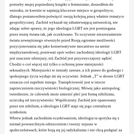
potrzeby mojej poprzedniej książki o feminizmie, doszedłem do
wniosku, że kwestie te zajmują kluczowe miejsce w geopolityce,
dlatego postanowiłem poświęcić swoją kolejną pracę właśnie tematyce
geopolitycznej. Zachód wykazał się zdumiewającą naiwnością, nie
zdając sobie sprawy, że jego ideologia LGBT nie jest postrzegana
przez resztę świata tak, jak oczekiwano. To oczywiste niezrozumienie
świata zewnętrznego otworzyło przed Rosją ogromne możliwości
pozycjonowania się jako konserwatywne mocarstwo na arenie
międzynarodowej, ponieważ opór wobec zachodniej ideologii LGBT
jest znacznie silniejszy, niż Zachód jest przyzwyczajony sądzić.
Chodzi o coś więcej niż tylko o ochronę praw mniejszości
seksualnych. Mniejszości te istniały zawsze, a ich prawo do godnego i
spokojnego życia wydaje mi się oczywiste. Jednak „T” w słowie LGBT
oznacza coś zupełnie innego. Transpłciowość jest w istocie
zaprzeczeniem rzeczywistości biologicznej. Mówię jako antropolog:
twierdzenie, że człowiek może zmienić płeć jest formą nihilizmu,
ucieczką od rzeczywistości. Współczesny Zachód jest opanowany
przez ten nihilizm, a ideologia LGBT staje się jego centralnym
symbolem.
Wbrew jednak zachodnim oczekiwaniom, ideologia ta spotyka się z
niemal powszechnym odrzuceniem i tworzy sojusze w
społeczeństwach, które boją się jej radykalizmu i nie chcą podążać za