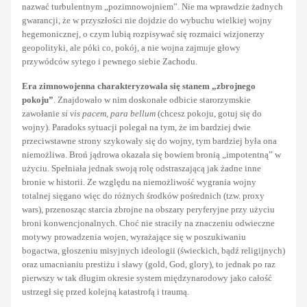
nazwać turbulentnym „pozimnowojniem”. Nie ma wprawdzie żadnych
gwarancji, że w przyszłości nie dojdzie do wybuchu wielkiej wojny
hegemonicznej, o czym lubią rozpisywać się rozmaici wizjonerzy
geopolityki, ale póki co, pokój, a nie wojna zajmuje głowy
przywódców sytego i pewnego siebie Zachodu.
Era zimnowojenna charakteryzowała się stanem „zbrojnego
pokoju”
. Znajdowało w nim doskonałe odbicie starorzymskie
zawołanie
si vis pacem, para bellum
(chcesz pokoju, gotuj się do
wojny). Paradoks sytuacji polegał na tym, że im bardziej dwie
przeciwstawne strony szykowały się do wojny, tym bardziej była ona
niemożliwa. Broń jądrowa okazała się bowiem bronią „impotentną” w
użyciu. Spełniała jednak swoją rolę odstraszającą jak żadne inne
bronie w historii. Ze względu na niemożliwość wygrania wojny
totalnej sięgano więc do różnych środków pośrednich (tzw. proxy
wars), przenosząc starcia zbrojne na obszary peryferyjne przy użyciu
broni konwencjonalnych. Choć nie straciły na znaczeniu odwieczne
motywy prowadzenia wojen, wyrażające się w poszukiwaniu
bogactwa, głoszeniu misyjnych ideologii (świeckich, bądź religijnych)
oraz umacnianiu prestiżu i sławy (gold, God, glory), to jednak po raz
pierwszy w tak długim okresie system międzynarodowy jako całość
ustrzegł się przed kolejną katastrofą i traumą.