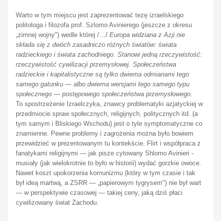
Warto w tym miejscu jest zaprezentować tezę izraelskiego
politologa i filozofa prof. Szlomo Avinierego (jeszcze z okresu
„zimnej wojny") wedle której /…/
Europa widziana z Azji nie
składa się z dwóch zasadniczo różnych światów: świata
radzieckiego i świata zachodniego. Stanowi jedną rzeczywistość:
rzeczywistość cywilizacji przemysłowej. Społeczeństwa
radzieckie i kapitalistyczne są tylko dwiema odmianami tego
samego gatunku — albo dwiema wersjami tego samego typu
społecznego — postępowego społeczeństwa przemysłowego
.
To spostrzeżenie Izraelczyka, znawcy problematyki azjatyckiej w
przedmiocie spraw społecznych, religijnych, politycznych itd. (a
tym samym i Bliskiego Wschodu) jest o tyle symptomatyczne co
znamienne. Pewne problemy i zagrożenia można było bowiem
przewidzieć w prezentowanym tu kontekście. Flirt i współpraca z
fanatykami religijnymi — jak pisze cytowany Shlomo Avinieri -
musiały (jak wielokrotnie to było w historii) wydać gorzkie owoce.
Nawet koszt upokorzenia komunizmu (który w tym czasie i tak
był ideą martwą, a ZSRR — „papierowym tygrysem") nie był wart
— w perspektywie czasowej — takiej ceny, jaką dziś płaci
cywilizowany świat Zachodu.