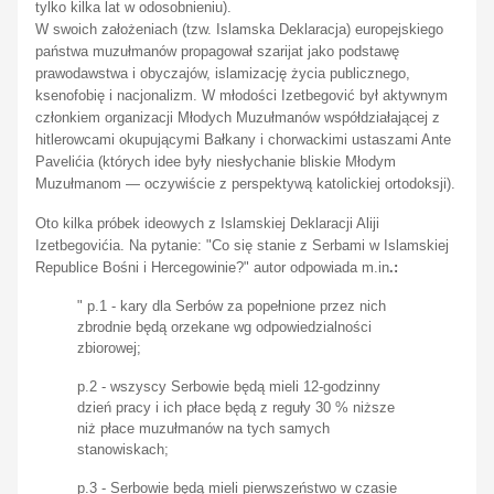
tylko kilka lat w odosobnieniu).
W swoich założeniach (tzw.
Islamska Deklaracja
) europejskiego
państwa muzułmanów propagował
szarijat
jako podstawę
prawodawstwa i obyczajów, islamizację życia publicznego,
ksenofobię i nacjonalizm. W młodości Izetbegović był aktywnym
członkiem organizacji Młodych Muzułmanów współdziałającej z
hitlerowcami okupującymi Bałkany i chorwackimi ustaszami Ante
Pavelićia (których idee były niesłychanie bliskie Młodym
Muzułmanom — oczywiście z perspektywą katolickiej ortodoksji).
Oto kilka próbek ideowych z
Islamskiej Deklaracji
Aliji
Izetbegovićia. Na pytanie: "
Co się stanie z Serbami w Islamskiej
Republice Bośni i Hercegowinie?"
autor odpowiada m.in
.:
" p.1
-
kary dla Serbów za popełnione przez nich
zbrodnie będą orzekane wg odpowiedzialności
zbiorowej;
p.2 -
wszyscy Serbowie będą mieli 12-godzinny
dzień pracy i ich płace będą z reguły 30 % niższe
niż płace muzułmanów na tych samych
stanowiskach;
p.3 -
Serbowie będą mieli pierwszeństwo w czasie