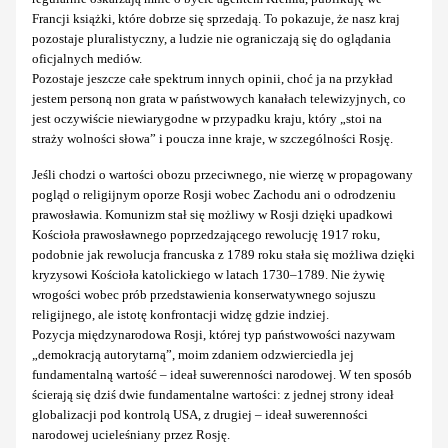
Francji książki, które dobrze się sprzedają. To pokazuje, że nasz kraj
pozostaje pluralistyczny, a ludzie nie ograniczają się do oglądania
oficjalnych mediów.
Pozostaje jeszcze całe spektrum innych opinii, choć ja na przykład
jestem personą non grata w państwowych kanałach telewizyjnych, co
jest oczywiście niewiarygodne w przypadku kraju, który „stoi na
straży wolności słowa” i poucza inne kraje, w szczególności Rosję.
Jeśli chodzi o wartości obozu przeciwnego, nie wierzę w propagowany
pogląd o religijnym oporze Rosji wobec Zachodu ani o odrodzeniu
prawosławia. Komunizm stał się możliwy w Rosji dzięki upadkowi
Kościoła prawosławnego poprzedzającego rewolucję 1917 roku,
podobnie jak rewolucja francuska z 1789 roku stała się możliwa dzięki
kryzysowi Kościoła katolickiego w latach 1730–1789. Nie żywię
wrogości wobec prób przedstawienia konserwatywnego sojuszu
religijnego, ale istotę konfrontacji widzę gdzie indziej.
Pozycja międzynarodowa Rosji, której typ państwowości nazywam
„demokracją autorytarną”, moim zdaniem odzwierciedla jej
fundamentalną wartość – ideał suwerenności narodowej. W ten sposób
ścierają się dziś dwie fundamentalne wartości: z jednej strony ideał
globalizacji pod kontrolą USA, z drugiej – ideał suwerenności
narodowej ucieleśniany przez Rosję.