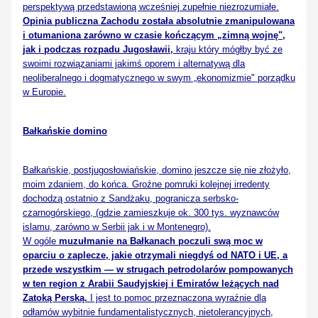
perspektywą przedstawioną wcześniej zupełnie niezrozumiałe.
Opinia publiczna Zachodu została absolutnie zmanipulowana
i otumaniona zarówno w czasie kończącym „zimną wojnę",
jak i podczas rozpadu Jugosławii,
kraju który mógłby być ze
swoimi rozwiązaniami jakimś oporem i alternatywą dla
neoliberalnego i dogmatycznego w swym „ekonomizmie" porządku
w Europie.
Bałkańskie domino
Bałkańskie, postjugosłowiańskie, domino jeszcze się nie złożyło,
moim zdaniem, do końca. Groźne pomruki kolejnej irredenty
dochodzą ostatnio z Sandżaku, pogranicza serbsko-
czarnogórskiego, (gdzie zamieszkuje ok. 300 tys. wyznawców
islamu, zarówno w Serbii jak i w Montenegro).
W ogóle
muzułmanie na Bałkanach poczuli swą moc w
oparciu o zaplecze, jakie otrzymali niegdyś od NATO i UE, a
przede wszystkim — w strugach petrodolarów pompowanych
w ten region z Arabii Saudyjskiej i Emiratów leżących nad
Zatoką Perską.
I jest to pomoc przeznaczona wyraźnie dla
odłamów wybitnie fundamentalistycznych, nietolerancyjnych,