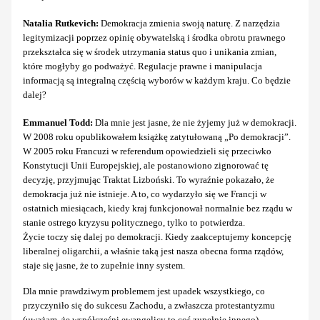
Natalia Rutkevich:
Demokracja zmienia swoją naturę. Z narzędzia
legitymizacji poprzez opinię obywatelską i środka obrotu prawnego
przekształca się w środek utrzymania status quo i unikania zmian,
które mogłyby go podważyć. Regulacje prawne i manipulacja
informacją są integralną częścią wyborów w każdym kraju. Co będzie
dalej?
Emmanuel Todd:
Dla mnie jest jasne, że nie żyjemy już w demokracji.
W 2008 roku opublikowałem książkę zatytułowaną „Po demokracji”.
W 2005 roku Francuzi w referendum opowiedzieli się przeciwko
Konstytucji Unii Europejskiej, ale postanowiono zignorować tę
decyzję, przyjmując Traktat Lizboński. To wyraźnie pokazało, że
demokracja już nie istnieje. A to, co wydarzyło się we Francji w
ostatnich miesiącach, kiedy kraj funkcjonował normalnie bez rządu w
stanie ostrego kryzysu politycznego, tylko to potwierdza.
Życie toczy się dalej po demokracji. Kiedy zaakceptujemy koncepcję
liberalnej oligarchii, a właśnie taką jest nasza obecna forma rządów,
staje się jasne, że to zupełnie inny system.
Dla mnie prawdziwym problemem jest upadek wszystkiego, co
przyczyniło się do sukcesu Zachodu, a zwłaszcza protestantyzmu
(uważam, że współcześni ewangelicy to coś zupełnie innego).