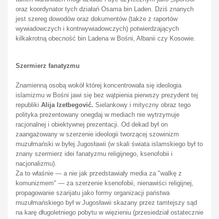
oraz koordynator tych działań Osama bin Laden. Dziś znanych
jest szereg dowodów oraz dokumentów (także z raportów
wywiadowczych i kontrwywiadowczych) potwierdzających
kilkakrotną obecność bin Ladena w Bośni, Albanii czy Kosowie.
Szermierz fanatyzmu
Znamienną osobą wokół której koncentrowała się ideologia
islamizmu w Bośni jawi się bez wątpienia pierwszy prezydent tej
republiki
Alija Izetbegović.
Sielankowy i mityczny obraz tego
polityka prezentowany onegdaj w mediach nie wytrzymuje
racjonalnej i obiektywnej prezentacji. Od dekad był on
zaangażowany w szerzenie ideologii tworzącej szowinizm
muzułmański w byłej Jugosławii (w skali świata islamskiego był to
znany szermierz idei fanatyzmu religijnego, ksenofobii i
nacjonalizmu).
Za to właśnie — a nie jak przedstawiały media za "
walkę z
komunizmem
" — za szerzenie ksenofobii, nienawiści religijnej,
propagowanie
szarijatu
jako formy organizacji państwa
muzułmańskiego był w Jugosławii skazany przez tamtejszy sąd
na karę długoletniego pobytu w więzieniu (przesiedział ostatecznie