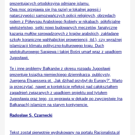
prezentujących ortodoksyjną odmianę islamu.
Owa moc przejawia się (na razie) w lokalnej agresji i
natarczywości samozwańczych policji religijnych, obrzędach
rodem z Półwyspu Arabskiego (kobiety w
nikabach
, półoficjalne
wielożeństwo, setki nowo budowanych meczetów, fanatyczne
kazania mułłów sprowadzonych z krajów arabskich, zakładane
szkoły koraniczne wahhabickiej proweniencji, itd.), czy wyraźnej
islamizacji klimatu polityczno-kulturowego kraju. Duch
wielokulturowego Sarajewa i takiej Bośni umarł wraz z upadkiem
Jugosławii.
Te i inne problemy Bałkanów z okresu rozpadu Jugosławii
prezentuje książka niemieckiego dziennikarza, publicysty,
Juergena Elsaessera pt. „
Jak dżihad przybył do Europy?”
. Warto
ją przeczytać, nawet w kontekście refleksji nad całokształtem
zagadnień związanych z upadkiem projektu pod tytułem
Jugosławia oraz tego, co wyprawia w dekadę po zwycięstwie (na
Bałkanach) islamizm na starym kontynencie.
Radosław S. Czarnecki
Tekst został pierwotnie wydrukowany na portalu Racjonalista.pl