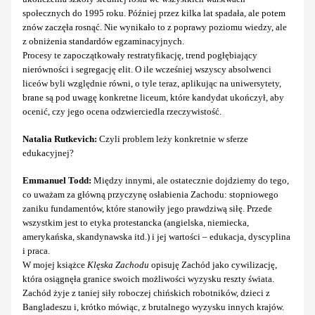
społecznych do 1995 roku. Później przez kilka lat spadała, ale potem
znów zaczęła rosnąć. Nie wynikało to z poprawy poziomu wiedzy, ale
z obniżenia standardów egzaminacyjnych.
Procesy te zapoczątkowały restratyfikację, trend pogłębiający
nierówności i segregację elit. O ile wcześniej wszyscy absolwenci
liceów byli względnie równi, o tyle teraz, aplikując na uniwersytety,
brane są pod uwagę konkretne liceum, które kandydat ukończył, aby
ocenić, czy jego ocena odzwierciedla rzeczywistość.
Natalia Rutkevich:
Czyli problem leży konkretnie w sferze
edukacyjnej?
Emmanuel Todd:
Między innymi, ale ostatecznie dojdziemy do tego,
co uważam za główną przyczynę osłabienia Zachodu: stopniowego
zaniku fundamentów, które stanowiły jego prawdziwą siłę. Przede
wszystkim jest to etyka protestancka (angielska, niemiecka,
amerykańska, skandynawska itd.) i jej wartości – edukacja, dyscyplina
i praca.
W mojej książce
Klęska Zachodu
opisuję Zachód jako cywilizację,
która osiągnęła granice swoich możliwości wyzysku reszty świata.
Zachód żyje z taniej siły roboczej chińskich robotników, dzieci z
Bangladeszu i, krótko mówiąc, z brutalnego wyzysku innych krajów.