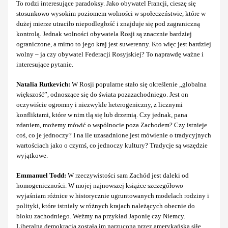
To rodzi interesujące paradoksy. Jako obywatel Francji, cieszę się
stosunkowo wysokim poziomem wolności w społeczeństwie, które w
dużej mierze utraciło niepodległość i znajduje się pod zagraniczną
kontrolą. Jednak wolności obywatela Rosji są znacznie bardziej
ograniczone, a mimo to jego kraj jest suwerenny. Kto więc jest bardziej
wolny – ja czy obywatel Federacji Rosyjskiej? To naprawdę ważne i
interesujące pytanie.
Natalia Rutkevich:
W Rosji popularne stało się określenie „globalna
większość”, odnoszące się do świata pozazachodniego. Jest on
oczywiście ogromny i niezwykle heterogeniczny, z licznymi
konfliktami, które w nim tlą się lub drzemią. Czy jednak, pana
zdaniem, możemy mówić o wspólnocie poza Zachodem? Czy istnieje
coś, co je jednoczy? I na ile uzasadnione jest mówienie o tradycyjnych
wartościach jako o czymś, co jednoczy kultury? Tradycje są wszędzie
wyjątkowe.
Emmanuel Todd:
W rzeczywistości sam Zachód jest daleki od
homogeniczności. W mojej najnowszej książce szczegółowo
wyjaśniam różnice w historycznie ugruntowanych modelach rodziny i
polityki, które istniały w różnych krajach należących obecnie do
bloku zachodniego. Weźmy na przykład Japonię czy Niemcy.
Liberalna demokracja została im narzucona przez amerykańską siłę