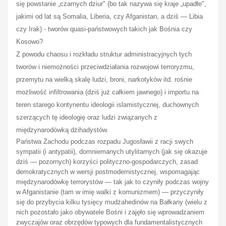
się powstanie „czarnych dziur" (bo tak nazywa się kraje „upadłe",
jakimi od lat są Somalia, Liberia, czy Afganistan, a dziś — Libia
czy Irak) - tworów quasi-państwowych takich jak Bośnia czy
Kosowo?
Z powodu chaosu i rozkładu struktur administracyjnych tych
tworów i niemożności przeciwdziałania rozwojowi terroryzmu,
przemytu na wielką skalę ludzi, broni, narkotyków itd. rośnie
możliwość infiltrowania (dziś już całkiem jawnego) i importu na
teren starego kontynentu ideologii islamistycznej, duchownych
szerzących tę ideologię oraz ludzi związanych z
międzynarodówką
dżihadystów
.
Państwa Zachodu podczas rozpadu Jugosławii z racji swych
sympatii (i antypatii), domniemanych utylitarnych (jak się okazuje
dziś — pozornych) korzyści polityczno-gospodarczych, zasad
demokratycznych w wersji postmodernistycznej, wspomagając
międzynarodówkę terrorystów — tak jak to czyniły podczas wojny
w Afganistanie (tam w imię walki z komunizmem) — przyczyniły
się do przybycia kilku tysięcy mudżahedinów na Bałkany (wielu z
nich pozostało jako obywatele Bośni i zajęło się wprowadzaniem
zwyczajów oraz obrzędów typowych dla fundamentalistycznych