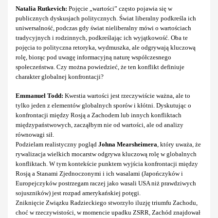
Natalia Rutkevich:
Pojęcie „wartości” często pojawia się w
publicznych dyskusjach politycznych. Świat liberalny podkreśla ich
uniwersalność, podczas gdy świat nieliberalny mówi o wartościach
tradycyjnych i rodzinnych, podkreślając ich wyjątkowość. Oba te
pojęcia to polityczna retoryka, wydmuszka, ale odgrywają kluczową
rolę, biorąc pod uwagę informacyjną naturę współczesnego
społeczeństwa. Czy można powiedzieć, że ten konflikt definiuje
charakter globalnej konfrontacji?
Emmanuel Todd:
Kwestia wartości jest rzeczywiście ważna, ale to
tylko jeden z elementów globalnych sporów i kłótni. Dyskutując o
konfrontacji między Rosją a Zachodem lub innych konfliktach
międzypaństwowych, zacząłbym nie od wartości, ale od analizy
równowagi sił.
Podzielam realistyczny pogląd
Johna Mearsheimera
, który uważa, że
rywalizacja wielkich mocarstw odgrywa kluczową rolę w globalnych
konfliktach. W tym kontekście punktem wyjścia konfrontacji między
Rosją a Stanami Zjednoczonymi i ich wasalami (Japończyków i
Europejczyków postrzegam raczej jako wasali USA niż prawdziwych
sojuszników) jest rozpad amerykańskiej potęgi.
Zniknięcie Związku Radzieckiego stworzyło iluzję triumfu Zachodu,
choć w rzeczywistości, w momencie upadku ZSRR, Zachód znajdował