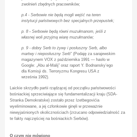
zwolnień zbędnych pracowników;
p.4 -
Serbowie nie będą mogli wejść na teren
instytucji państwowych bez specjalnych przepustek;
p. 8
-
Serbowie będą równi muzułmanom, jeśli z
własnej woli przyjmą wiarę muzułmanów;
p. 9
-
dobry Serb to żywy i posłuszny Serb, albo
martwy i nieposłuszny Serb
" (Podaję za sarajewskim
magazynem VOX z października 1991 — hasło w
Google: „Abu al-Malij” oraz raport Y. Bodnansky’ego
dla Komisji ds. Terroryzmu Kongresu USA z
września 1992).
Laickie skrzydło partii rządzącej od początku państwowości
bośniackiej sprzeciwiające się fundamentalizacji kraju (SDA-
Stranka Demokratske) zostało przez Izetbegovićia
wyeliminowane, a jej członkowie ginęli w przeważnie
niewyjaśnionych okolicznościach (zrzucano odpowiedzialność za
te fakty najczęściej na bośniackich Serbów).
O czym nie mówiono