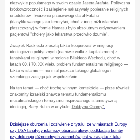
niezwykle popularnego w swoim czasie Jasera Arafata. Polityczna
krótkowzroczność i zaślepienie nakazywały popieranie religijnych
ortodoksów. Tworzenie przeciwwagi dla al-Fatahu
(klasyfikowanego jako terroryści, choć z innej niźli islamiści
płaszczyzny) w formie Hamasu było absolutnym ordynowaniem
pacjentowi
"cholery jako lekarstwa przeciwko dżumie".
Związek Radziecki zresztą także kooperował w imię racji
ideologiczno-politycznych (na niwie walki z kapitalizmem) z
fanatykami religijnymi w regionie Bliskiego Wschodu, choć w
latach 60. i 70. XX wieku problem fundamentalizmu religijnego —
także w islamie — nie miał jeszcze takiego globalnego i
szerokiego zasięgu jak współcześnie.
Na ten temat — choć trochę w innym kontekście — pisze również
znakomity izraelski znawca tematu fundamentalizmu
muzułmańskiego i terroryzmu inspirowanego islamistyczną
ideologią, Barry Rubin w artykule
„Doktryna Obamy"
.
Dzisiejsze oburzenia i zdziwienie z tytułu, że w miastach Europy
czy USA fanatycy islamscy obcinają głowy, podkładają bomby
czy dokonują różnorodnych zamachów jest w związku z taką