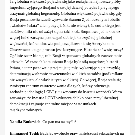
Ta globalna większość pojawiła się jako reakcja na najnowsze próby
imperium, żyjącego iluzjami o swojej dawnej potędze i pragnącego
utrzymać globalną hegemonię. Globalna większość pojawiła się, gdy
Rosja postanowiła rzucić wyzwanie Stanom Zjednoczonym i obalić
„władców świata” z ich pozycji. Nikt nie wierzył, że coś takiego jest
możliwe; nikt nie odważył się na taki krok. Stopniowo jednak coraz
więcej ludzi zaczyna postrzegać siebie jako część tej globalnej
większości, która odmawia podporządkowania się Amerykanom.
Obserwowanie tego procesu jest fascynujące. Historia znów się toczy!
Ogólnie rzecz biorąc, rola Rosji w sprawach globalnych zawsze mnie
uderzała. W czasach komunizmu Rosja była siłą napędową historii
świata, a teraz ponownie przejmuje tę rolę, wykazując się niezwykłą
determinacją w obronie suwerenności wielkich narodów (podkreślam:
nie wszystkich, ale właśnie tych wielkich). Co więcej, Rosja stała się
swoistym centrum zainteresowania dla tych, którzy odrzucają
zachodnią ideologię LGBT (i tu wracamy do kwestii wartości). Warto
zauważyć, że kwestia LGBT wykracza daleko poza ramy liberalnej
demokracji i zajmuje centralne miejsce w stosunkach
międzynarodowych.
Natalia Rutkevich:
Co pan ma na myśli?
Emmanuel Todd:
Badając ewolucję praw mniejszości seksualnych na