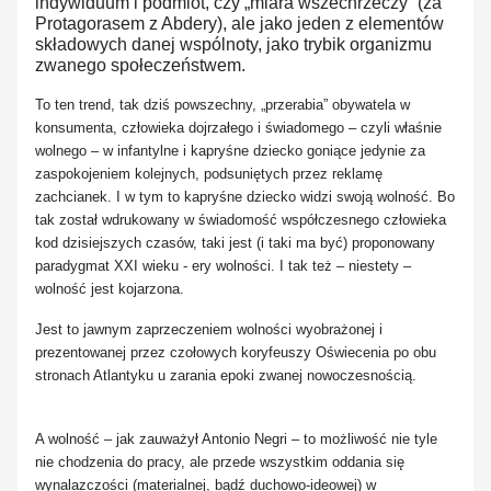
indywiduum i podmiot, czy „miara wszechrzeczy” (za
Protagorasem z Abdery), ale jako jeden z elementów
składowych danej wspólnoty, jako trybik organizmu
zwanego społeczeństwem.
To ten trend, tak dziś powszechny, „przerabia” obywatela w
konsumenta, człowieka dojrzałego i świadomego – czyli właśnie
wolnego – w infantylne i kapryśne dziecko goniące jedynie za
zaspokojeniem kolejnych, podsuniętych przez reklamę
zachcianek. I w tym to kapryśne dziecko widzi swoją wolność. Bo
tak został wdrukowany w świadomość współczesnego człowieka
kod dzisiejszych czasów, taki jest (i taki ma być) proponowany
paradygmat XXI wieku - ery wolności. I tak też – niestety –
wolność jest kojarzona.
Jest to jawnym zaprzeczeniem wolności wyobrażonej i
prezentowanej przez czołowych koryfeuszy Oświecenia po obu
stronach Atlantyku u zarania epoki zwanej nowoczesnością.
A wolność – jak zauważył Antonio Negri – to możliwość nie tyle
nie chodzenia do pracy, ale przede wszystkim oddania się
wynalazczości (materialnej, bądź duchowo-ideowej) w