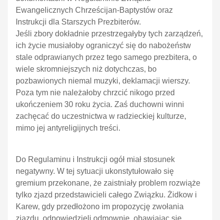
Ewangelicznych Chrześcijan-Baptystów oraz
Instrukcji dla Starszych Prezbiterów.
Jeśli zbory dokładnie przestrzegałyby tych zarządzeń,
ich życie musiałoby ograniczyć się do nabożeństw
stale odprawianych przez tego samego prezbitera, o
wiele skromniejszych niż dotychczas, bo
pozbawionych niemal muzyki, deklamacji wierszy.
Poza tym nie należałoby chrzcić nikogo przed
ukończeniem 30 roku życia. Zaś duchowni winni
zachęcać do uczestnictwa w radzieckiej kulturze,
mimo jej antyreligijnych treści.
Do Regulaminu i Instrukcji ogół miał stosunek
negatywny. W tej sytuacji ukonstytułowało się
gremium przekonane, że zaistniały problem rozwiąże
tylko zjazd przedstawicieli całego Związku. Żidkow i
Karew, gdy przedłożono im propozycję zwołania
zjazdu, odpowiedzieli odmownie, obawiając się