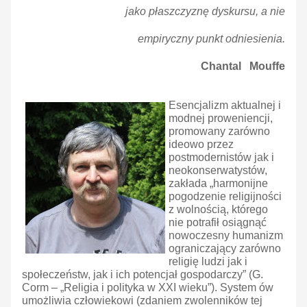
jako płaszczyznę dyskursu, a nie
empiryczny punkt odniesienia.
Chantal Mouffe
Esencjalizm aktualnej i
modnej proweniencji,
promowany zarówno
ideowo przez
postmodernistów jak i
neokonserwatystów,
zakłada „harmonijne
pogodzenie religijności
z wolnością, którego
nie potrafił osiągnąć
nowoczesny humanizm
ograniczający zarówno
religię ludzi jak i
społeczeństw, jak i ich potencjał gospodarczy” (G.
Corm – „Religia i polityka w XXI wieku”). System ów
umożliwia człowiekowi (zdaniem zwolenników tej