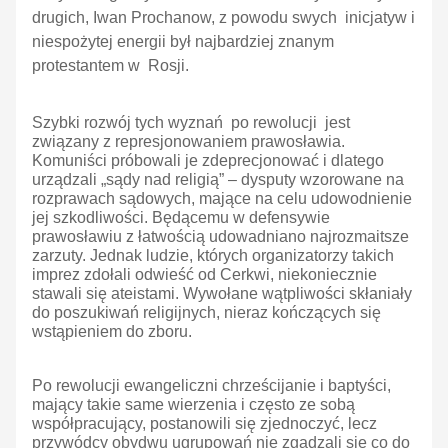
drugich, Iwan Prochanow, z powodu swych inicjatyw i
niespożytej energii był najbardziej znanym
protestantem w Rosji.
Szybki rozwój tych wyznań po rewolucji jest
związany z represjonowaniem prawosławia.
Komuniści próbowali je zdeprecjonować i dlatego
urządzali „sądy nad religią” – dysputy wzorowane na
rozprawach sądowych, mające na celu udowodnienie
jej szkodliwości. Będącemu w defensywie
prawosławiu z łatwością udowadniano najrozmaitsze
zarzuty. Jednak ludzie, których organizatorzy takich
imprez zdołali odwieść od Cerkwi, niekoniecznie
stawali się ateistami. Wywołane wątpliwości skłaniały
do poszukiwań religijnych, nieraz kończących się
wstąpieniem do zboru.
Po rewolucji ewangeliczni chrześcijanie i baptyści,
mający takie same wierzenia i często ze sobą
współpracujący, postanowili się zjednoczyć, lecz
przywódcy obydwu ugrupowań nie zgadzali się co do