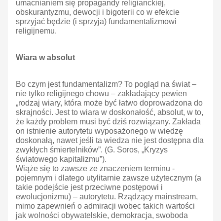
umacnianiem się propagandy religianckiej,
obskurantyzmu, dewocji i bigoterii co w efekcie
sprzyjać będzie (i sprzyja) fundamentalizmowi
religijnemu.
Wiara w absolut
Bo czym jest fundamentalizm? To pogląd na świat –
nie tylko religijnego chowu – zakładający pewien
„rodzaj wiary, która może być łatwo doprowadzona do
skrajności. Jest to wiara w doskonałość, absolut, w to,
że każdy problem musi być dziś rozwiązany. Zakłada
on istnienie autorytetu wyposażonego w wiedzę
doskonałą, nawet jeśli ta wiedza nie jest dostępna dla
zwykłych śmiertelników”. (G. Soros, „Kryzys
światowego kapitalizmu”).
Wiąże się to zawsze ze znaczeniem terminu -
pojemnym i dlatego utylitarnie zawsze użytecznym (a
takie podejście jest przeciwne postępowi i
ewolucjonizmu) – autorytetu. Rządzący mainstream,
mimo zapewnień o admiracji wobec takich wartości
jak wolności obywatelskie, demokracja, swoboda