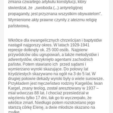
zmiana czwartego artykułu konstytucji, który
stwierdzał, że „swoboda (...) antyreligijnej
propagandy, jest przyznana wszystkim obywatelom”.
Wymienione akty prawne czyniły z ateizmu religię
państwową.
Wkrótce dla ewangelicznych chrześcijan i baptystów
nastąpił najgorszy okres. W latach 1929-1941
represje dotknęły ok. 25 000 osób. Najpierw
przywódców obu ugrupowań, a także metodystów i
adwentystów, okrzyknięto agentami zachodnich
państw. Potem stawiano ich przed sądami i
wymierzano wyroki skazujące. Do połowy lat
trzydziestych skazywano na ogół na 3 do 5 lat. W
drugiej połowie dekady wyroki były o wiele surowsze.
Przykładem jest męczeństwo rodziny Kargelów. Iwan
Kargel, znany teolog, został aresztowany w 1937 –
miał wówczas 88 lat. I chociaż przesiedział w
więzieniu tylko 17 dni, tak go to wyczerpało, że
wkrótce zmarł. Niedługo potem rozstrzelano jego
starszą córkę Elenę, a dwie młodsze skazano na
zsyłkę.