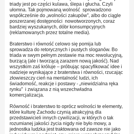
triady jest po części kulawa, ślepa i głucha. Czyli
ułomna. Tak pojmowaną wolność sprowadzono
współcześnie do „wolności zakupów”, albo do ciągle
poszerzanej dostępności nowotworzonych, coraz
bardziej wyszukanych, dóbr konsumpcyjnych
(reklamowanych przez totalne media).
Braterstwo i równość celowo się pomija lub
sprowadza do retorycznych i pustych sloganów. Bo
triada w swym pełnym zestawie ma moc rewolucyjną,
burzącą (ale i tworzącą zarazem nową jakość). Nad
wszystkim zaś króluje – próbując spacyfikować idee i
nadzieje wynikające z braterstwa i równości, rzucając
złowieszczy cień na mentalność ludzi, ich
świadomość, reakcje i postawy - „niewidzialna ręka
rynku” i związana z nią wszechwładna
komercjalizacja.
Równość i braterstwo to oprócz wolności te elementy,
które kulturę Zachodu czynią atrakcyjną dla
przedstawicieli innych cywilizacji, w których o tak
rozumianej jakości życia nigdy nie było mowy, a
jednostka ludzka jest traktowana od zawsze nie jako