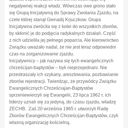
negatywnej reakcji władz. Wówczas owe grono stało
się Grupą Inicjatywną do Sprawy Zwołania Zjazdu, na
czele której stanął Gienadij Krjuczkow. Grupa
Inicjatywna zwróciła się z kolei do wszystkich zborów,
by skłonić je do podjęcia radykalnych działań. Część
z nich udzieliła jej pełnego poparcia. Ale kierownictwo
Związku uważało nadal, że nie jest teraz odpowiedni
czas na zorganizowanie zjazdu.
Inicjatywnicy – jak nazywa się tych ewangelicznych
chrześcijan-baptystów – byli nieprzejednani. Nie
przestraszały ich szykany, aresztowania, pozbawianie
zborów rejestracji. Twierdząc, że przywódcy Związku
Ewangelicznych Chrześciajan-Baptystów
sprzeniewierzyli się Ewangelii, 23 lipca 1962 r. ich
liderzy uznali się za jedyną, do czasu zjazdu, władzę
ZECHB. Zaś 20 września 1965 r. utworzyli Radę
Zborów Ewangelicznych Chrześcijan-Baptystów, czyli
własną organizację kościelną.