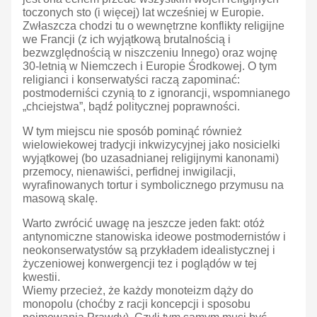
toczonych sto (i więcej) lat wcześniej w Europie.
Zwłaszcza chodzi tu o wewnętrzne konflikty religijne
we Francji (z ich wyjątkową brutalnością i
bezwzględnością w niszczeniu Innego) oraz wojnę
30-letnią w Niemczech i Europie Środkowej. O tym
religianci i konserwatyści raczą zapominać:
postmoderniści czynią to z ignorancji, wspomnianego
„chciejstwa”, bądź politycznej poprawności.
W tym miejscu nie sposób pominąć również
wielowiekowej tradycji inkwizycyjnej jako nosicielki
wyjątkowej (bo uzasadnianej religijnymi kanonami)
przemocy, nienawiści, perfidnej inwigilacji,
wyrafinowanych tortur i symbolicznego przymusu na
masową skalę.
Warto zwrócić uwagę na jeszcze jeden fakt: otóż
antynomiczne stanowiska ideowe postmodernistów i
neokonserwatystów są przykładem idealistycznej i
życzeniowej konwergencji tez i poglądów w tej
kwestii.
Wiemy przecież, że każdy monoteizm dąży do
monopolu (choćby z racji koncepcji i sposobu