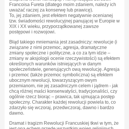
Francoisa Fureta (dlatego moim zdaniem, należy ich
uważać raczej za konserwę lub prawicę).
To, jej zdaniem, jest efektem negatywnie ocenianej
tzw. świadomości rewolucyjnej panującej w Europie w
XIX i XX wieku, przyporządkowanej zawsze
postępowi i rozwojowi.
Błąd takiego mniemania jest zasadniczy: rewolucje (i
związane z nimi przemoc, agresja, dramatyczne
zmiany społeczne i polityczne, a co za tym idzie –
zmiany w aksjologii ocenie rzeczywistości) są efektem
określonych warunków istniejących w danym
społeczeństwie, generujących ową rewolucję. Agresja
i przemoc (także przemoc symboliczna) są efektem
ubocznym rewolucji, towarzyszącym owym
przemianom, nie jej zasadniczym celem i jądrem - jak
chcą różnej maści konserwatyści, tradycjonaliści, czy
ogólnie rzecz biorąc – prawica, tak ujmująca postęp
społeczny. Charakter każdej rewolucji powiela to, co
zdarzyło się wczoraj, przedwczoraj, dawno i bardzo
dawno.
Dramat i tragizm Rewolucji Francuskiej tkwi w tym, że
jest ona echem przede wszystkim wojen religijnych