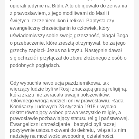
opierali jedynie na Biblii. A to obligowało do zerwania
z prawosławiem, z jego modlitwami do Marii i
świętych, czczeniem ikon i relikwi. Baptysta czy
ewangeliczny chrześcijanin to człowiek, który
uświadomiwszy sobie swoją grzeszność, błagał Boga
o przebaczenie, które zresztą otrzymywał, bo za jego
grzechy zapłacił Jezus na krzyżu. Następnie dawał
się ochrzcić i przyłączał do zboru złożonego z osób o
podobnych poglądach.
Gdy wybuchła rewolucja październikowa, tak
wierzący ludzie byli w Rosji znaczącą grupą religijną,
która zrazu nie zwracała uwagii bolszewików.
Głównego wroga widzieli oni w prawosławiu. Rada
Komisarzy Ludowych 23 stycznia 1918 r. wydała
dekret równający wobec prawa wszystkie religie, a
prawosławie pozbawiający statusu religii państwowej.
Ewangeliczni chrześcijanie i baptyści byli raczej
pozytywnie ustosunkowani do dekretu, wiązali z nim
nadzieję na możliwość swobodnej działalności.