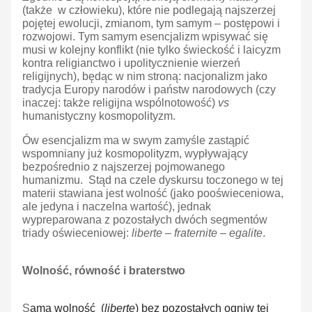
(także w człowieku), które nie podlegają najszerzej
pojętej ewolucji, zmianom, tym samym – postępowi i
rozwojowi. Tym samym esencjalizm wpisywać się
musi w kolejny konflikt (nie tylko świeckość i laicyzm
kontra religianctwo i upolitycznienie wierzeń
religijnych), będąc w nim stroną: nacjonalizm jako
tradycja Europy narodów i państw narodowych (czy
inaczej: także religijna wspólnotowość)
vs
humanistyczny kosmopolityzm.
Ów esencjalizm ma w swym zamyśle zastąpić
wspomniany już kosmopolityzm, wypływający
bezpośrednio z najszerzej pojmowanego
humanizmu. Stąd na czele dyskursu toczonego w tej
materii stawiana jest wolność (jako pooświeceniowa,
ale jedyna i naczelna wartość), jednak
wypreparowana z pozostałych dwóch segmentów
triady oświeceniowej:
liberte – fraternite – egalite
.
Wolność, równość i braterstwo
S
ama wolność (
liberte
) bez pozostałych ogniw tej