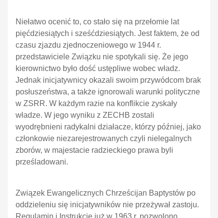
Niełatwo ocenić to, co stało się na przełomie lat
pięćdziesiątych i sześćdziesiątych. Jest faktem, że od
czasu zjazdu zjednoczeniowego w 1944 r.
przedstawiciele Związku nie spotykali się. Że jego
kierownictwo było dość ustępliwe wobec władz.
Jednak inicjatywnicy okazali swoim przywódcom brak
posłuszeństwa, a także ignorowali warunki polityczne
w ZSRR. W każdym razie na konflikcie zyskały
władze. W jego wyniku z ZECHB zostali
wyodrębnieni radykalni działacze, którzy później, jako
członkowie niezarejestrowanych czyli nielegalnych
zborów, w majestacie radzieckiego prawa byli
prześladowani.
Związek Ewangelicznych Chrześcijan Baptystów po
oddzieleniu się inicjatywników nie przeżywał zastoju.
Regulamin i Instrukcję już w 1963 r. pozwolono