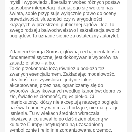
myśli i wypowiedzi, liberalizm wobec różnych postaw i
sposobów interpretacji dziejącego się wokoło nas
świata, sobie przypisuje wyłącznie prawo do oceny
prawdziwości, słuszności czy wiarygodności
krążących w przestrzeni publicznej sądów i tez. To
swego rodzaju bałwochwalstwo i sakralizacja swoich
poglądów. To uznanie siebie za ostateczny autorytet.
Zdaniem Georga Sorosa, główną cechą mentalności
fundamentalistycznej jest dokonywanie wyborów na
zasadzie: albo – albo.
Takie przekonania leżą również u podłoża tez
zwanych esencjalizmem. Zakładając modelowość,
idealność rzeczywistości i jedynie takiej
akceptowanej przez nas, ograniczamy się do
wyborów klasyfikowanych według kanonów: dobro
vs
zło, światło
vs
ciemność, raj
vs
piekło. Ci
interlokutorzy, którzy nie akceptują naszego poglądu
na świat i procesy w nim zachodzące, nie mają racji
istnienia. Tu w wiekach średnich wkraczała
inkwizycja, co utrwaliło po dziś dzień obecną w
kulturze Europy instytucjonalną uzasadnioną
symbolicznie i religijnie zorganizowaną przemoc.