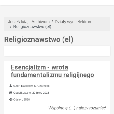
Jesteś tutaj:
Archiwum
Działy wyd. elektron.
Religioznawstwo (el)
Religioznawstwo (el)
Esencjalizm - wrota
fundamentalizmu religijnego
Szczegóły
Autor:
Radosław S. Czarnecki
Opublikowano: 22 lipiec 2015
Odsłon: 3560
Wspólnotę (…) należy rozumieć