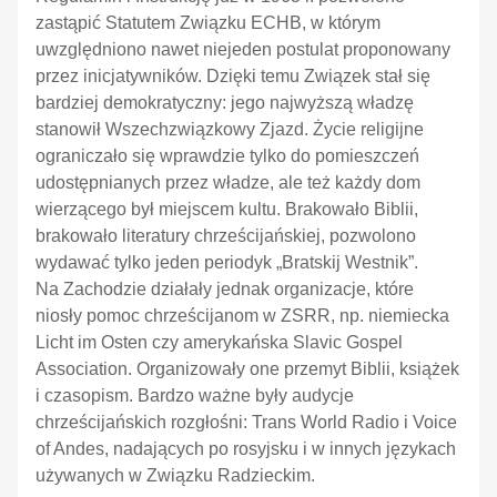
zastąpić Statutem Związku ECHB, w którym
uwzględniono nawet niejeden postulat proponowany
przez inicjatywników. Dzięki temu Związek stał się
bardziej demokratyczny: jego najwyższą władzę
stanowił Wszechzwiązkowy Zjazd. Życie religijne
ograniczało się wprawdzie tylko do pomieszczeń
udostępnianych przez władze, ale też każdy dom
wierzącego był miejscem kultu. Brakowało Biblii,
brakowało literatury chrześcijańskiej, pozwolono
wydawać tylko jeden periodyk „Bratskij Westnik”.
Na Zachodzie działały jednak organizacje, które
niosły pomoc chrześcijanom w ZSRR, np. niemiecka
Licht im Osten czy amerykańska Slavic Gospel
Association. Organizowały one przemyt Biblii, książek
i czasopism. Bardzo ważne były audycje
chrześcijańskich rozgłośni: Trans World Radio i Voice
of Andes, nadających po rosyjsku i w innych językach
używanych w Związku Radzieckim.