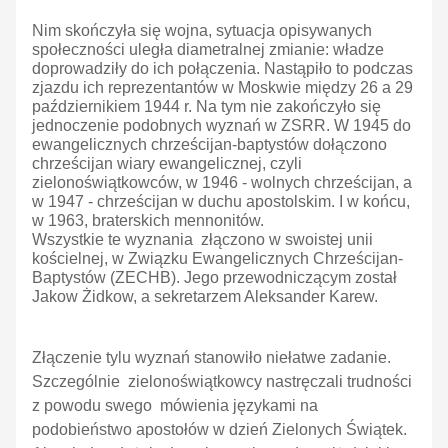
Nim skończyła się wojna, sytuacja opisywanych
społeczności uległa diametralnej zmianie: władze
doprowadziły do ich połączenia. Nastąpiło to podczas
zjazdu ich reprezentantów w Moskwie między 26 a 29
październikiem 1944 r. Na tym nie zakończyło się
jednoczenie podobnych wyznań w ZSRR. W 1945 do
ewangelicznych chrześcijan-baptystów dołączono
chrześcijan wiary ewangelicznej, czyli
zielonoświątkowców, w 1946 - wolnych chrześcijan, a
w 1947 - chrześcijan w duchu apostolskim. I w końcu,
w 1963, braterskich mennonitów.
Wszystkie te wyznania złączono w swoistej unii
kościelnej, w Związku Ewangelicznych Chrześcijan-
Baptystów (ZECHB). Jego przewodniczącym został
Jakow Żidkow, a sekretarzem Aleksander Karew.
Złączenie tylu wyznań stanowiło niełatwe zadanie.
Szczególnie zielonoświątkowcy nastręczali trudności
z powodu swego mówienia językami na
podobieństwo apostołów w dzień Zielonych Świątek.