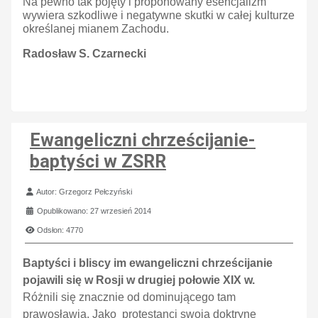
Na pewno tak pojęty i proponowany esencjalizm
wywiera szkodliwe i negatywne skutki w całej kulturze
określanej mianem Zachodu.
Radosław S. Czarnecki
Ewangeliczni chrześcijanie-
baptyści w ZSRR
Szczegóły
Autor:
Grzegorz Pełczyński
Opublikowano: 27 wrzesień 2014
Odsłon: 4770
Baptyści i bliscy im ewangeliczni chrześcijanie
pojawili się w Rosji w drugiej połowie XIX w.
Różnili się znacznie od dominującego tam
prawosławia. Jako protestanci swoją doktrynę