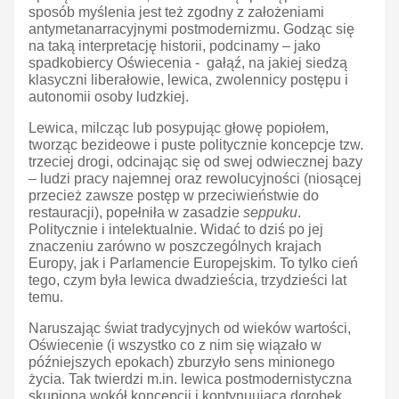
sposób myślenia jest też zgodny z założeniami
antymetanarracyjnymi postmodernizmu. Godząc się
na taką interpretację historii, podcinamy – jako
spadkobiercy Oświecenia - gałąź, na jakiej siedzą
klasyczni liberałowie, lewica, zwolennicy postępu i
autonomii osoby ludzkiej.
Lewica, milcząc lub posypując głowę popiołem,
tworząc bezideowe i puste politycznie koncepcje tzw.
trzeciej drogi, odcinając się od swej odwiecznej bazy
– ludzi pracy najemnej oraz rewolucyjności (niosącej
przecież zawsze postęp w przeciwieństwie do
restauracji), popełniła w zasadzie
seppuku
.
Politycznie i intelektualnie. Widać to dziś po jej
znaczeniu zarówno w poszczególnych krajach
Europy, jak i Parlamencie Europejskim. To tylko cień
tego, czym była lewica dwadzieścia, trzydzieści lat
temu.
Naruszając świat tradycyjnych od wieków wartości,
Oświecenie (i wszystko co z nim się wiązało w
późniejszych epokach) zburzyło sens minionego
życia. Tak twierdzi m.in. lewica postmodernistyczna
skupiona wokół koncepcji i kontynuująca dorobek