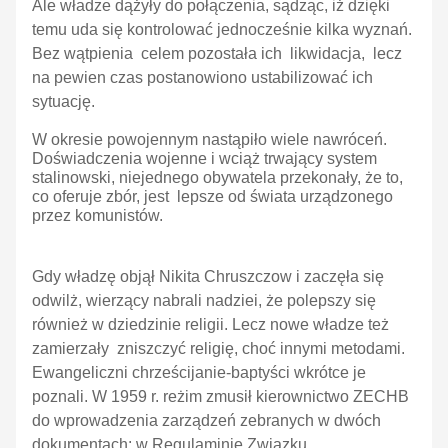
Ale władze dążyły do połączenia, sądząc, iż dzięki
temu uda się kontrolować jednocześnie kilka wyznań.
Bez wątpienia celem pozostała ich likwidacja, lecz
na pewien czas postanowiono ustabilizować ich
sytuację.
W okresie powojennym nastąpiło wiele nawróceń.
Doświadczenia wojenne i wciąż trwający system
stalinowski, niejednego obywatela przekonały, że to,
co oferuje zbór, jest lepsze od świata urządzonego
przez komunistów.
Gdy władzę objął Nikita Chruszczow i zaczęła się
odwilż, wierzący nabrali nadziei, że polepszy się
również w dziedzinie religii. Lecz nowe władze też
zamierzały zniszczyć religię, choć innymi metodami.
Ewangeliczni chrześcijanie-baptyści wkrótce je
poznali. W 1959 r. reżim zmusił kierownictwo ZECHB
do wprowadzenia zarządzeń zebranych w dwóch
dokumentach: w Regulaminie Związku