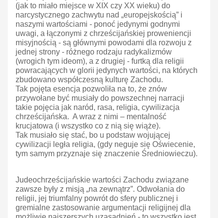
(jak to miało miejsce w XIX czy XX wieku) do
narcystycznego zachwytu nad „europejskością” i
naszymi wartościami - ponoć jedynymi godnymi
uwagi, a łączonymi z chrześcijańskiej proweniencji
misyjnością - są głównymi powodami dla rozwoju z
jednej strony - różnego rodzaju radykalizmów
(wrogich tym ideom), a z drugiej - furtką dla religii
powracających w glorii jedynych wartości, na których
zbudowano współczesną kulturę Zachodu.
Tak pojęta esencja pozwoliła na to, że znów
przywołane być musiały do powszechnej narracji
takie pojęcia jak naród, rasa, religia, cywilizacja
chrześcijańska. A wraz z nimi – mentalność
krucjatowa (i wszystko co z nią się wiąże).
Tak musiało się stać, bo u podstaw wojującej
cywilizacji legła religia, (gdy neguje się Oświecenie,
tym samym przyznaje się znaczenie Średniowieczu).
Judeochrześcijańskie wartości Zachodu związane
zawsze były z misją „na zewnątrz”. Odwołania do
religii, jej triumfalny powrót do sfery publicznej i
gremialne zastosowanie argumentacji religijnej dla
możliwie najszerszych uzasadnień - to wszystko jest