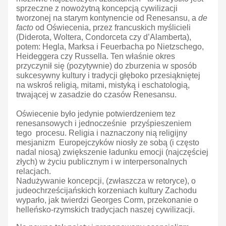
sprzeczne z nowożytną koncepcją cywilizacji
tworzonej na starym kontynencie od Renesansu, a
de
facto
od Oświecenia, przez francuskich myślicieli
(Diderota, Woltera, Condorceta czy d’Alamberta),
potem: Hegla, Marksa i Feuerbacha po Nietzschego,
Heideggera czy Russella. Ten właśnie okres
przyczynił się (pozytywnie) do zburzenia w sposób
sukcesywny kultury i tradycji głęboko przesiąkniętej
na wskroś religią, mitami, mistyką i eschatologią,
trwającej w zasadzie do czasów Renesansu.
Oświecenie było jedynie potwierdzeniem tez
renesansowych i jednocześnie przyśpieszeniem
tego procesu. Religia i naznaczony nią religijny
mesjanizm Europejczyków niosły ze sobą (i często
nadal niosą) zwiększenie ładunku emocji (najczęściej
złych) w życiu publicznym i w interpersonalnych
relacjach.
Nadużywanie koncepcji, (zwłaszcza w retoryce), o
judeochrześcijańskich korzeniach kultury Zachodu
wyparło, jak twierdzi Georges Corm, przekonanie o
helleńsko-rzymskich tradycjach naszej cywilizacji.