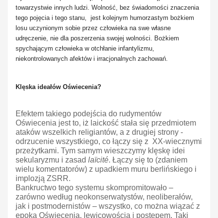
towarzystwie innych ludzi. Wolność, bez świadomości znaczenia
tego pojęcia i tego stanu, jest kolejnym humorzastym bożkiem
losu uczynionym sobie przez człowieka na swe własne
udręczenie, nie dla poszerzenia swojej wolności. Bożkiem
spychającym człowieka w otchłanie infantylizmu,
niekontrolowanych afektów i irracjonalnych zachowań.
Klęska ideałów Oświecenia?
Efektem takiego podejścia do rudymentów
Oświecenia jest to, iż laickość stała się przedmiotem
ataków wszelkich religiantów, a z drugiej strony -
odrzucenie wszystkiego, co łączy się z XX-wiecznymi
przeżytkami. Tym samym wieszczymy klęskę idei
sekularyzmu i zasad
laïcité
. Łączy się to (zdaniem
wielu komentatorów) z upadkiem muru berlińskiego i
implozją ZSRR.
Bankructwo tego systemu skompromitowało –
zarówno według neokonserwatystów, neoliberałów,
jak i postmodernistów – wszystko, co można wiązać z
epoką Oświecenia, lewicowością i postępem. Taki