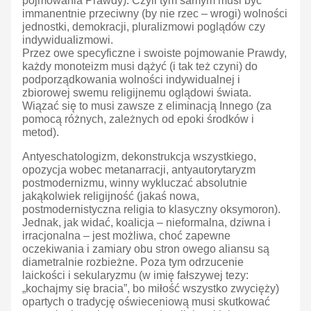
pojmowania Prawdy). Czyli tym samym musi być
immanentnie przeciwny (by nie rzec – wrogi) wolności
jednostki, demokracji, pluralizmowi poglądów czy
indywidualizmowi.
Przez owe specyficzne i swoiste pojmowanie Prawdy,
każdy monoteizm musi dążyć (i tak też czyni) do
podporządkowania wolności indywidualnej i
zbiorowej swemu religijnemu oglądowi świata.
Wiązać się to musi zawsze z eliminacją Innego (za
pomocą różnych, zależnych od epoki środków i
metod).
Antyeschatologizm, dekonstrukcja wszystkiego,
opozycja wobec metanarracji, antyautorytaryzm
postmodernizmu, winny wykluczać absolutnie
jakąkolwiek religijność (jakaś nowa,
postmodernistyczna religia to klasyczny oksymoron).
Jednak, jak widać, koalicja – nieformalna, dziwna i
irracjonalna – jest możliwa, choć zapewne
oczekiwania i zamiary obu stron owego aliansu są
diametralnie rozbieżne. Poza tym odrzucenie
laickości i sekularyzmu (w imię fałszywej tezy:
„kochajmy się bracia”, bo miłość wszystko zwycięży)
opartych o tradycję oświeceniową musi skutkować