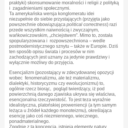
praktyki) skonsumowanie moralności i religii z polityką
i zagadnieniami społecznymi.
Ta amerykańska wersja konglomeratu idei
niezupełnie do siebie przystających (przyjęta jako
powszechnie obowiązująca
political correctness
) razi
przede wszystkim naiwnością i zwyczajnym,
wańkowiczowskim, „chciejstwem”. Mimo to, została
spopularyzowana i rozpowszechniona – wedle
postmodernistycznego sznytu – także w Europie. Dziś
ten sposób opisu świata i procesów w nim
zachodzących jest uznany za jedynie prawdziwy i
wyłącznie możliwy do przyjęcia.
Esencjalizm (pozostający w zdecydowanej opozycji
wobec fenomenalizmu, ale też materializmu,
dialektyki, historycyzmu czy ewolucjonizmu) to,
ogólnie rzecz biorąc, pogląd twierdzący, iż pod
powierzchnią danego zjawiska ukrywa się właściwa,
esencjonalna rzeczywistość. To jest teza wyraźnie
idealistyczna, platońskiej proweniencji (a tym samym
leżąca u źródeł każdego monoteizmu), określająca
esencję jako coś niezmiennego, wiecznego,
ponadmaterialnego.
Zgodnie z tą koncepcją, istnieją elementy natury