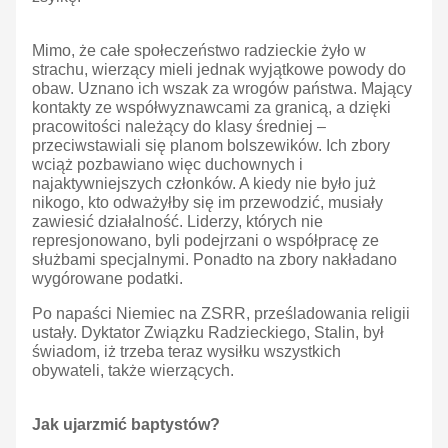
Mimo, że całe społeczeństwo radzieckie żyło w
strachu, wierzący mieli jednak wyjątkowe powody do
obaw. Uznano ich wszak za wrogów państwa. Mający
kontakty ze współwyznawcami za granicą, a dzięki
pracowitości należący do klasy średniej –
przeciwstawiali się planom bolszewików. Ich zbory
wciąż pozbawiano więc duchownych i
najaktywniejszych członków. A kiedy nie było już
nikogo, kto odważyłby się im przewodzić, musiały
zawiesić działalność. Liderzy, których nie
represjonowano, byli podejrzani o współpracę ze
służbami specjalnymi. Ponadto na zbory nakładano
wygórowane podatki.
Po napaści Niemiec na ZSRR, prześladowania religii
ustały. Dyktator Związku Radzieckiego, Stalin, był
świadom, iż trzeba teraz wysiłku wszystkich
obywateli, także wierzących.
Jak ujarzmić baptystów?