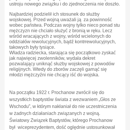
ustroju nowego związku i do zjednoczenia nie doszło.
Najbardziej podzielił ich stosunek do służby
wojskowej. Przed wojną uważali ją za powinność
wobec państwa. Podczas wojny tylko nieco ponad stu
mężczyzn nie chciało służyć z bronią w ręku. Lecz
wśród wracających z wojny, wśród wcielonych do
oddziałów rewolucyjnych, bądź kontrrewolucyjnych,
takowych były tysiące.
Władza radziecka, starająca się początkowo zyskać
jak najwięcej zwolenników, wydała dekret
pozwalający uniknąć służby wojskowej z powodów
religijnych. Wtedy do zborów zaczęli garnąć się
młodzi mężczyźni nie chcący iść do wojska.
Na początku 1922 r. Prochanow zwrócił się do
wszystkich baptystów świata z wezwaniem „Głos ze
Wschodu”, w którym nakłaniał do nie uczestniczenia
w żadnych działaniach związanych z wojną.
Światowy Związek Baptystów, którego Prochanow
był wiceprezydentem, dość oględnie ustosunkował