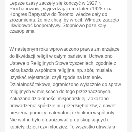
Lepsze czasy zaczęły się kończyć w 1927 r.
Prochanowowi, wyjeżdżającemu latem 1928 r. na
Kongres Baptystów do Toronto, władze dały do
zrozumienia, że nie chcą, by wrócił. Wkrótce zaczęto
likwidować kooperatywy. Stopniowo poznikały
czasopisma.
W następnym roku wprowadzono prawa zmierzające
do likwidacji religii w całym państwie. Uchwalono
Ustawę o Religijnych Stowarzyszeniach, zgodnie z
którą każda wspólnota religijna, np. zbór, musiała
uzyskać rejestrację, czyli zgodę na istnienie.
Działalność takowej ograniczono wyłącznie do spraw
religijnych w miejscach do tego przeznaczonych.
Zakazano działalności misjonarskiej. Zakazano
prowadzenia spółdzielni i przedsiębiorstw, a nawet
niesienia pomocy materialnej członkom wspólnoty.
Nie wolno było organizować grup skupiających
kobiety, dzieci czy młodzież. To wszystko utrwalała