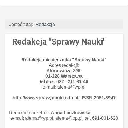
Jesteś tutaj:
Redakcja
Redakcja "Sprawy Nauki"
Redakcja miesięcznika "Sprawy Nauki"
Adres redakcji:
Klonowicza 2/60
01-228 Warszawa
tel./fax: 022 - 211-31-46
e-mail:
alema@wp.pl
http://www.sprawynauki.edu.pl/
ISSN
2081
-8947
Redaktor naczelna :
Anna Leszkowska
e-mail;
alema@wp.pl
,
alema@op.pl
tel. 691-031-628