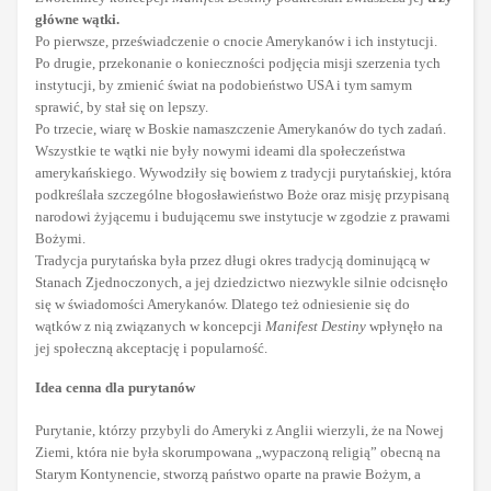
główne wątki.
Po pierwsze, przeświadczenie o cnocie Amerykanów i ich instytucji.
Po drugie, przekonanie o konieczności podjęcia misji szerzenia tych
instytucji, by zmienić świat na podobieństwo USA i tym samym
sprawić, by stał się on lepszy.
Po trzecie, wiarę w Boskie namaszczenie Amerykanów do tych zadań.
Wszystkie te wątki nie były nowymi ideami dla społeczeństwa
amerykańskiego. Wywodziły się bowiem z tradycji purytańskiej, która
podkreślała szczególne błogosławieństwo Boże oraz misję przypisaną
narodowi żyjącemu i budującemu swe instytucje w zgodzie z prawami
Bożymi.
Tradycja purytańska była przez długi okres tradycją dominującą w
Stanach Zjednoczonych, a jej dziedzictwo niezwykle silnie odcisnęło
się w świadomości Amerykanów. Dlatego też odniesienie się do
wątków z nią związanych w koncepcji
Manifest Destiny
wpłynęło na
jej społeczną akceptację i popularność.
Idea cenna dla purytanów
Purytanie, którzy przybyli do Ameryki z Anglii wierzyli, że na Nowej
Ziemi, która nie była skorumpowana „wypaczoną religią” obecną na
Starym Kontynencie, stworzą państwo oparte na prawie Bożym, a