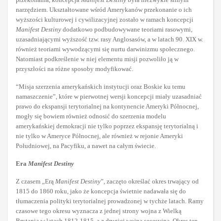
narzędziem. Ukształtowane wśród Amerykanów przekonanie o ich
wyższości kulturowej i cywilizacyjnej zostało w ramach koncepcji
Manifest Destiny
dodatkowo podbudowywane teoriami rasowymi,
uzasadniającymi wyższość tzw. rasy Anglosasów, a w latach 90. XIX w.
również teoriami wywodzącymi się nurtu darwinizmu społecznego.
Natomiast podkreślenie w niej elementu misji pozwoliło ją w
przyszłości na różne sposoby modyfikować.
“Misja szerzenia amerykańskich instytucji oraz Boskie ku temu
namaszczenie”, które w pierwotnej wersji koncepcji miały uzasadniać
prawo do ekspansji terytorialnej na kontynencie Ameryki Północnej,
mogły się bowiem również odnosić do szerzenia modelu
amerykańskiej demokracji nie tylko poprzez ekspansję terytorialną i
nie tylko w Ameryce Północnej, ale również w rejonie Ameryki
Południowej, na Pacyfiku, a nawet na całym świecie.
Era
Manifest Destiny
Z czasem „Erą
Manifest Destiny
”, zaczęto określać okres trwający od
1815 do 1860 roku, jako że koncepcja świetnie nadawała się do
tłumaczenia polityki terytorialnej prowadzonej w tychże latach. Ramy
czasowe tego okresu wyznacza z jednej strony wojna z Wielką
Brytanią w latach 1812-1815, a z drugiej wojna secesyjna. Okres ten