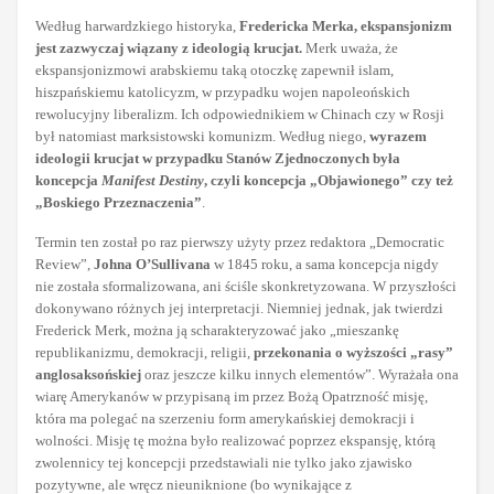
Według harwardzkiego historyka,
Fredericka Merka, ekspansjonizm
jest zazwyczaj wiązany z ideologią krucjat.
Merk uważa, że
ekspansjonizmowi arabskiemu taką otoczkę zapewnił islam,
hiszpańskiemu katolicyzm, w przypadku wojen napoleońskich
rewolucyjny liberalizm. Ich odpowiednikiem w Chinach czy w Rosji
był natomiast marksistowski komunizm. Według niego,
wyrazem
ideologii krucjat w przypadku Stanów Zjednoczonych była
koncepcja
Manifest Destiny
, czyli koncepcja „Objawionego” czy też
„Boskiego Przeznaczenia”
.
Termin ten został po raz pierwszy użyty przez redaktora „Democratic
Review”,
Johna O’Sullivana
w 1845 roku, a sama koncepcja nigdy
nie została sformalizowana, ani ściśle skonkretyzowana. W przyszłości
dokonywano różnych jej interpretacji. Niemniej jednak, jak twierdzi
Frederick Merk, można ją scharakteryzować jako „mieszankę
republikanizmu, demokracji, religii,
przekonania o wyższości „rasy”
anglosaksońskiej
oraz jeszcze kilku innych elementów”. Wyrażała ona
wiarę Amerykanów w przypisaną im przez Bożą Opatrzność misję,
która ma polegać na szerzeniu form amerykańskiej demokracji i
wolności. Misję tę można było realizować poprzez ekspansję, którą
zwolennicy tej koncepcji przedstawiali nie tylko jako zjawisko
pozytywne, ale wręcz nieuniknione (bo wynikające z