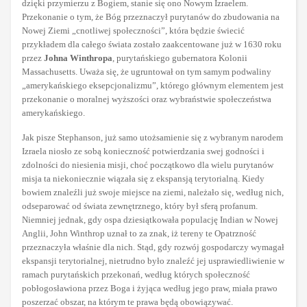
dzięki przymierzu z Bogiem, stanie się ono Nowym Izraelem.
Przekonanie o tym, że Bóg przeznaczył purytanów do zbudowania na
Nowej Ziemi „cnotliwej społeczności”, która będzie świecić
przykładem dla całego świata zostało zaakcentowane już w 1630 roku
przez
Johna Winthropa
, purytańskiego gubernatora Kolonii
Massachusetts. Uważa się, że ugruntował on tym samym podwaliny
„amerykańskiego eksepcjonalizmu”, którego głównym elementem jest
przekonanie o moralnej wyższości oraz wybraństwie społeczeństwa
amerykańskiego.
Jak pisze Stephanson, już samo utożsamienie się z wybranym narodem
Izraela niosło ze sobą konieczność potwierdzania swej godności i
zdolności do niesienia misji, choć początkowo dla wielu purytanów
misja ta niekoniecznie wiązała się z ekspansją terytorialną. Kiedy
bowiem znaleźli już swoje miejsce na ziemi, należało się, według nich,
odseparować od świata zewnętrznego, który był sferą profanum.
Niemniej jednak, gdy ospa dziesiątkowała populację Indian w Nowej
Anglii, John Winthrop uznał to za znak, iż tereny te Opatrzność
przeznaczyła właśnie dla nich. Stąd, gdy rozwój gospodarczy wymagał
ekspansji terytorialnej, nietrudno było znaleźć jej usprawiedliwienie w
ramach purytańskich przekonań, według których społeczność
pobłogosławiona przez Boga i żyjąca według jego praw, miała prawo
poszerzać obszar, na którym te prawa będą obowiązywać.