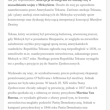
uzasadnianiu wojny z Meksykiem
. Doszło do niej po uprzednim
zaanektowaniu przez Amerykanów Teksasu. Zarówno aneksja Teksasu,
jak i plany aneksji ziem należących do Meksyku wywołały spore
kontrowersje oraz dyskusję dotyczącą interpretacji koncepcji
Manifest
Destiny.
Teksas, który wcześniej był prowincją buforową, utworzoną jeszcze,
gdy Meksyk był w posiadaniu Hiszpanów, ze względu na niewielkie
zaludnienie szybko przyciągnął sporą rzeszę amerykańskich
osadników. Republika Teksasu ogłosiła swą niepodległość w 1836, co
umożliwiło m.in. usankcjonowanie niewolnictwa, zakazanego przez
Meksyk w 1827 roku. Niedługo potem Republika Teksasu wystąpiła
też z prośbą o przyjęcie jej do Stanów Zjednoczonych.
Wydawało się więc, że wyidealizowany proces pokojowej ekspansji
postulowanej przez O’Sullivana i Jeffersona był możliwy. Jednak
sprawa nie była taka prosta. W latach 20. XIX wieku Stany
Zjednoczone chciały zakupić tę prowincję, jednak w 1837 roku ich
prośba spotkała się z odmową ze strony prezydenta
Martina Van
Burena
, co wynikało głównie z obawy przed tym, że kwestia
niewolnictwa mogłaby podzielić Partię Demokratyczną. Jednak w
kampanii prezydenckiej w 1844 roku Partia Demokratyczna