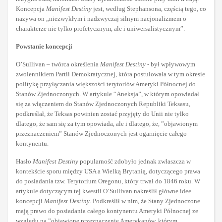
Koncepcja
Manifest Destiny
jest, według Stephansona, częścią tego, co
nazywa on „niezwykłym i nadzwyczaj silnym nacjonalizmem o
charakterze nie tylko profetycznym, ale i uniwersalistycznym”.
Powstanie koncepcji
O’Sullivan – twórca określenia
Manifest Destiny
- był wpływowym
zwolennikiem Partii Demokratycznej, która postulowała w tym okresie
politykę przyłączania większości terytoriów Ameryki Północnej do
Stanów Zjednoczonych. W artykule “Aneksja”, w którym opowiadał
się za włączeniem do Stanów Zjednoczonych Republiki Teksasu,
podkreślał, że Teksas powinien zostać przyjęty do Unii nie tylko
dlatego, że sam się za tym opowiada, ale i dlatego, że, ”objawionym
przeznaczeniem” Stanów Zjednoczonych jest ogarnięcie całego
kontynentu.
Hasło
Manifest Destiny
popularność zdobyło jednak zwłaszcza w
kontekście sporu między USA a Wielką Brytanią, dotyczącego prawa
do posiadania tzw. Terytorium Oregonu, który trwał do 1846 roku. W
artykule dotyczącym tej kwestii O’Sullivan nakreślił główne idee
koncepcji
Manifest Destiny
. Podkreślił w nim, że Stany Zjednoczone
mają prawo do posiadania całego kontynentu Ameryki Północnej ze
względu na ”objawione przeznaczenie Amerykanów, którym