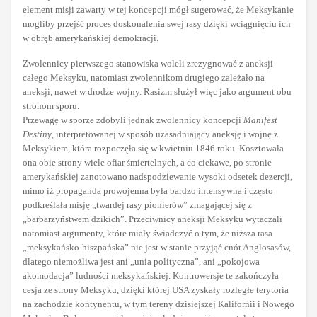
element misji zawarty w tej koncepcji mógł sugerować, że Meksykanie
mogliby przejść proces doskonalenia swej rasy dzięki wciągnięciu ich
w obręb amerykańskiej demokracji.
Zwolennicy pierwszego stanowiska woleli zrezygnować z aneksji
całego Meksyku, natomiast zwolennikom drugiego zależało na
aneksji, nawet w drodze wojny. Rasizm służył więc jako argument obu
stronom sporu.
Przewagę w sporze zdobyli jednak zwolennicy koncepcji
Manifest
Destiny
, interpretowanej w sposób uzasadniający aneksję i wojnę z
Meksykiem, która rozpoczęła się w kwietniu 1846 roku. Kosztowała
ona obie strony wiele ofiar śmiertelnych, a co ciekawe, po stronie
amerykańskiej zanotowano nadspodziewanie wysoki odsetek dezercji,
mimo iż propaganda prowojenna była bardzo intensywna i często
podkreślała misję „twardej rasy pionierów” zmagającej się z
„barbarzyństwem dzikich”. Przeciwnicy aneksji Meksyku wytaczali
natomiast argumenty, które miały świadczyć o tym, że niższa rasa
„meksykańsko-hiszpańska” nie jest w stanie przyjąć cnót Anglosasów,
dlatego niemożliwa jest ani „unia polityczna”, ani „pokojowa
akomodacja” ludności meksykańskiej. Kontrowersje te zakończyła
cesja ze strony Meksyku, dzięki której USA zyskały rozległe terytoria
na zachodzie kontynentu, w tym tereny dzisiejszej Kalifornii i Nowego