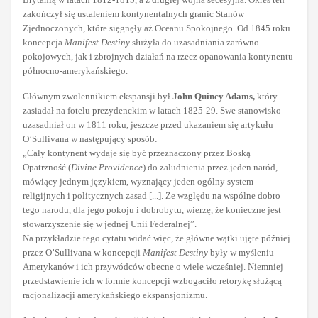
zakończył się ustaleniem kontynentalnych granic Stanów
Zjednoczonych, które sięgnęły aż Oceanu Spokojnego. Od 1845 roku
koncepcja
Manifest Destiny
służyła do uzasadniania zarówno
pokojowych, jak i zbrojnych działań na rzecz opanowania kontynentu
północno-amerykańskiego.
Głównym zwolennikiem ekspansji był
John Quincy Adams,
który
zasiadał na fotelu prezydenckim w latach 1825-29. Swe stanowisko
uzasadniał on w 1811 roku, jeszcze przed ukazaniem się artykułu
O’Sullivana w następujący sposób:
„Cały kontynent wydaje się być przeznaczony przez Boską
Opatrzność (
Divine Providence
) do zaludnienia przez jeden naród,
mówiący jednym językiem, wyznający jeden ogólny system
religijnych i politycznych zasad [...]. Ze względu na wspólne dobro
tego narodu, dla jego pokoju i dobrobytu, wierzę, że konieczne jest
stowarzyszenie się w jednej Unii Federalnej”.
Na przykładzie tego cytatu widać więc, że główne wątki ujęte później
przez O’Sullivana w koncepcji
Manifest Destiny
były w myśleniu
Amerykanów i ich przywódców obecne o wiele wcześniej. Niemniej
przedstawienie ich w formie koncepcji wzbogaciło retorykę służącą
racjonalizacji amerykańskiego ekspansjonizmu.