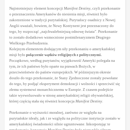
Najistotniejszy element koncepcji
Manifest Destiny
, czyli przekonanie
o przeznaczeniu Amerykanów do niesienia misji, również było
zakorzenione w tradycji purytańskiej. Purytańscy osadnicy z Nowej
Anglii uważali, bowiem, że Nowy Kontynent jest przeznaczony do
tego, by rozpocząć „najchwalebniejszą odnowę świata”. Przekonanie
to zostało dodatkowo wzmocnione postmilenaryzmem Drugiego
Wielkiego Przebudzenia.
Kolejnym elementem dodającym siły przekonaniu o amerykańskiej
misji było
połączenie wątków religijnych z politycznymi.
Początkowo, według purytanów, wyjątkowość Ameryki polegała na
tym, że ich państwo było oparte na prawach Bożych, w
przeciwieństwie do państw europejskich. W późniejszym okresie
doszło do tego przekonanie, że Stany Zjednoczone zostały powołane
do tego, by podjąć eksperyment demokracji i wolności i sprzeciwić się
złemu systemowi monarchicznemu w Europie. Z czasem podejście
takie wyewoluowało w stronę amerykańskiej religii obywatelskiej,
której częścią stała się również koncepcja
Manifest Destiny
.
Przekonanie o wyższości moralnej, zarówno ze względu na
purytańskie ideały, jak i ze względu na polityczne instytucje zostało w
amerykańskiej świadomości silnie ugruntowane. Inkorporując te
przekonania, koncepcja
Manifest Destiny
była niezwykle silnym