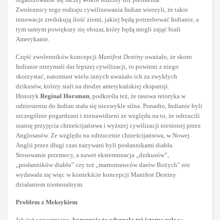
Zwolennicy tego rodzaju cywilizowania Indian wierzyli, że takie
innowacje zredukują ilość ziemi, jakiej będą potrzebować Indianie, a
tym samym powiększy się obszar, który będą mogli zająć biali
Amerykanie.
Część zwolenników koncepcji
Manifest Destiny
uważało, że skoro
Indianie otrzymali dar lepszej cywilizacji, to powinni z niego
skorzystać, natomiast wielu innych uważało ich za zwykłych
dzikusów, którzy stali na drodze amerykańskiej ekspansji.
Historyk
Reginal Horsman
, podkreśla też, że rasowa retoryka w
odniesieniu do Indian stała się niezwykle silna. Ponadto, Indianie byli
szczególnie pogardzani i nienawidzeni ze względu na to, że odrzucili
szansę przyjęcia chrześcijaństwa i wyższej cywilizacji niesionej przez
Anglosasów. Ze względu na odrzucenie chrześcijaństwa, w Nowej
Anglii przez długi czas nazywani byli posłannikami diabła.
Stosowanie przemocy, a nawet eksterminacja „dzikusów”,
„posłanników diabła” czy też „marnotrawców darów Bożych” nie
wydawała się więc w kontekście koncepcji Manifest Destiny
działaniem niemoralnym.
Problem z Meksykiem
Jak już wspomniano,
koncepcja ta odegrała też istotną rolę w