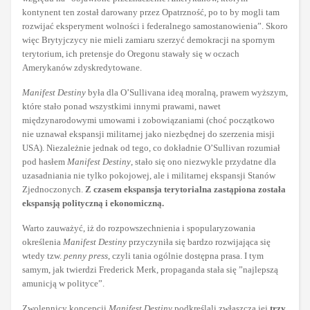
kontynent ten został darowany przez Opatrzność, po to by mogli tam
rozwijać eksperyment wolności i federalnego samostanowienia”. Skoro
więc Brytyjczycy nie mieli zamiaru szerzyć demokracji na spornym
terytorium, ich pretensje do Oregonu stawały się w oczach
Amerykanów zdyskredytowane.
Manifest Destiny
była dla O’Sullivana ideą moralną, prawem wyższym,
które stało ponad wszystkimi innymi prawami, nawet
międzynarodowymi umowami i zobowiązaniami (choć początkowo
nie uznawał ekspansji militarnej jako niezbędnej do szerzenia misji
USA). Niezależnie jednak od tego, co dokładnie O’Sullivan rozumiał
pod hasłem
Manifest Destiny
, stało się ono niezwykle przydatne dla
uzasadniania nie tylko pokojowej, ale i militarnej ekspansji Stanów
Zjednoczonych.
Z czasem ekspansja terytorialna zastąpiona została
ekspansją polityczną i ekonomiczną.
Warto zauważyć, iż do rozpowszechnienia i spopularyzowania
określenia
Manifest Destiny
przyczyniła się bardzo rozwijająca się
wtedy tzw.
penny press
, czyli tania ogólnie dostępna prasa. I tym
samym, jak twierdzi Frederick Merk, propaganda stała się ”najlepszą
amunicją w polityce”.
Zwolennicy koncepcji
Manifest Destiny
podkreślali zwłaszcza jej
trzy