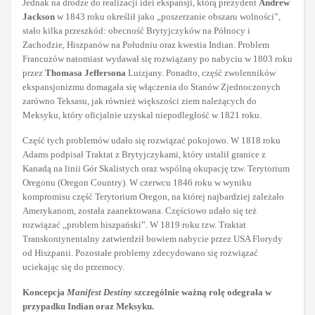
Jednak na drodze do realizacji idei ekspansji, którą prezydent
Andrew
Jackson
w 1843 roku określił jako „poszerzanie obszaru wolności”,
stało kilka przeszkód: obecność Brytyjczyków na Północy i
Zachodzie, Hiszpanów na Południu oraz kwestia Indian. Problem
Francuzów natomiast wydawał się rozwiązany po nabyciu w 1803 roku
przez
Thomasa Jeffersona
Luizjany. Ponadto, część zwolenników
ekspansjonizmu domagała się włączenia do Stanów Zjednoczonych
zarówno Teksasu, jak również większości ziem należących do
Meksyku, który oficjalnie uzyskał niepodległość w 1821 roku.
Część tych problemów udało się rozwiązać pokojowo. W 1818 roku
Adams podpisał Traktat z Brytyjczykami, który ustalił granice z
Kanadą na linii Gór Skalistych oraz wspólną okupację tzw. Terytorium
Oregonu (Oregon Country). W czerwcu 1846 roku w wyniku
kompromisu część Terytorium Oregon, na której najbardziej zależało
Amerykanom, została zaanektowana. Częściowo udało się też
rozwiązać „problem hiszpański”. W 1819 roku tzw. Traktat
Transkontynentalny zatwierdził bowiem nabycie przez USA Florydy
od Hiszpanii. Pozostałe problemy zdecydowano się rozwiązać
uciekając się do przemocy.
Koncepcja
Manifest Destiny
szczególnie ważną rolę odegrała w
przypadku Indian oraz Meksyku.