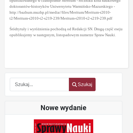
opublikowanego w czasopiśmie Meritum - roczniku koła naukowego
doktorantów-historyków Uniwersytetu Warmińsko-Mazurskiego -
http://bazhum.muzhp.pl/media//files/Meritum/Meritum-r2010-
t2/Meritum-r2010-t2-s219-239/Meritum-r2010-t2-s219-239.pdf
Śródtytuły i wyróżnienia pochodzą od Redakcji SN. Drugą część eseju
opublikujemy w następnym, listopadowym numerze Spraw Nauki.
Szukaj
Szukaj
Nowe wydanie