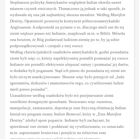
Stephanson politykę Amerykanów względem Indian określa nawet
mianem czystek etnicznych. Tłumaczono ją jednak w taki sposób, że
wydawała się ona jak najbardziej słuszna moralnie. Według
Manifest
Destiny
, Opatrzność powierzyła kontynent północnoamerykański
Anglosasom. A odpowiedź na pytanie o to, dlaczego mieli oni do tej
ziemi większe prawo niż Indianie, znajdowali m.in. w Biblii. Mówiła
ona bowiem, że Bóg podarował ludziom ziemię po to, by ją sobie
podporządkowywali i czerpali z niej owoce.
Według chrześcijańskich osadników amerykańskich, godni posiadania
ziemi byli więc ci, którzy najefektywniej potrafili pomnażać jej owoce.
Indianie nie potrafili efektywnie ulepszać natury i pomnażać jej darów,
w dodatku byli poganami. Stąd ich prawo do posiadania tej ziemi nie
było niczym usankcjonowane. Słuszne więc było przejęcie od „ludu
ignorantów, dzikusów i marnotrawców tego, co cywilizowani ludzie
mieli prawo posiadać”.
Uzasadnione według osadników było też przejmowanie ziemi
wszelkimi dostępnymi sposobami. Stosowano więc oszustwa,
manipulacje, zastraszanie, deportacje oraz fizyczną eliminację Indian.
Istniał też program zwany
Indian Removal
, który w „Erze
Manifest
Destiny
” zdobył spore poparcie. Indianie byli zachęcani, by
sprzedawać swe ziemie i poddawać się cywilizowaniu, co oznaczało
m.in. zaprzestanie łowiectwa i przejście na rolnictwo oraz
organizowanie się raczej wokół rodziny niż plemienia.