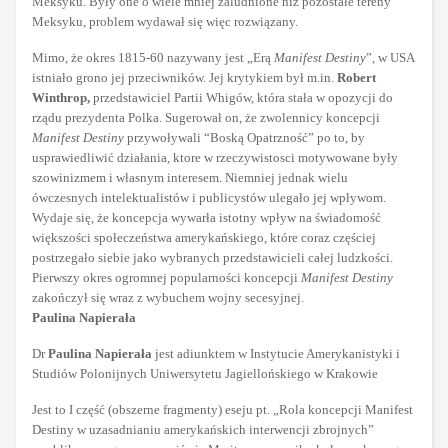
Meksyku. Były one o wiele mniej zaludnione niż pozostałe tereny
Meksyku, problem wydawał się więc rozwiązany.
Mimo, że okres 1815-60 nazywany jest „Erą
Manifest Destiny
”, w USA
istniało grono jej przeciwników. Jej krytykiem był m.in.
Robert
Winthrop,
przedstawiciel Partii Whigów, która stała w opozycji do
rządu prezydenta Polka. Sugerował on, że zwolennicy koncepcji
Manifest Destiny
przywoływali “Boską Opatrzność” po to, by
usprawiedliwić działania, ktore w rzeczywistosci motywowane były
szowinizmem i własnym interesem. Niemniej jednak wielu
ówczesnych intelektualistów i publicystów ulegało jej wpływom.
Wydaje się, że koncepcja wywarła istotny wpływ na świadomość
większości społeczeństwa amerykańskiego, które coraz częściej
postrzegało siebie jako wybranych przedstawicieli całej ludzkości.
Pierwszy okres ogromnej popularności koncepcji
Manifest Destiny
zakończył się wraz z wybuchem wojny secesyjnej.
Paulina Napierała
Dr
Paulina Napierała
jest adiunktem w Instytucie Amerykanistyki i
Studiów Polonijnych Uniwersytetu Jagiellońskiego w Krakowie
Jest to I część (obszerne fragmenty) eseju pt. „Rola koncepcji Manifest
Destiny w uzasadnianiu amerykańskich interwencji zbrojnych”