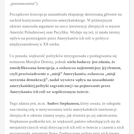
„przeznaczenia”).
Początkowo koncepcja uzasadniała ekspansję skierowaną głównie na
zachód kontynentu północno-amerykańskiego. W późniejszym
okresie stanowiła argument na rzecz interwencji zbrojnych w rejonie
Ameryki Południowej oraz Pacyfiku. Wydaje się też, iż miała istotny
wpływ na postrzeganie przez Amerykanów ich roli w polityce
międzynarodowej w XX wieku.
Co prawda, większość polityków zrezygnowała z posługiwania się
terminem
Manifest Destiny
, jednak
wielu badaczy jest zdania, że
zmodyfikowana koncepcja, a zwłaszcza najistotniejszy jej element,
czyli przeświadczenie o „misji” Amerykanów, zwłaszcza „misji
szerzenia demokracji”, nadal wywiera wpływ na uzasadnianie
amerykańskiej polityki zagranicznej i na pojmowanie przez
Amerykanów ich roli we współczesnym świecie.
Tego zdania jest, m.in.
Anders Stephanson,
który uważa, że odegrała
ona istotną rolę w motywowaniu wielu amerykańskich interwencji
zbrojnych w okresie zimnej wojny, jak również po jej zakończeniu.
Stephanson podkreśla też, że większość państw odwołujących się do
mesjanistycznych wizji dotyczących ich roli w świecie z czasem z nich
rezygnowała, natomiast Stany Zjednoczone usilnie przy nich trwają.