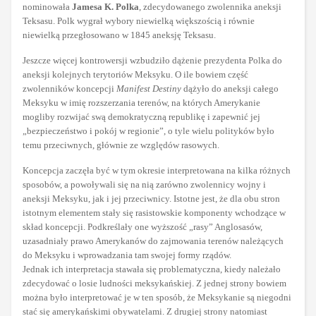
nominowała
Jamesa K. Polka
, zdecydowanego zwolennika aneksji
Teksasu. Polk wygrał wybory niewielką większością i równie
niewielką przegłosowano w 1845 aneksję Teksasu.
Jeszcze więcej kontrowersji wzbudziło dążenie prezydenta Polka do
aneksji kolejnych terytoriów Meksyku. O ile bowiem część
zwolenników koncepcji
Manifest Destiny
dążyło do aneksji całego
Meksyku w imię rozszerzania terenów, na których Amerykanie
mogliby rozwijać swą demokratyczną republikę i zapewnić jej
„bezpieczeństwo i pokój w regionie”, o tyle wielu polityków było
temu przeciwnych, głównie ze względów rasowych.
Koncepcja zaczęła być w tym okresie interpretowana na kilka różnych
sposobów, a powoływali się na nią zarówno zwolennicy wojny i
aneksji Meksyku, jak i jej przeciwnicy. Istotne jest, że dla obu stron
istotnym elementem stały się rasistowskie komponenty wchodzące w
skład koncepcji. Podkreślały one wyższość „rasy” Anglosasów,
uzasadniały prawo Amerykanów do zajmowania terenów należących
do Meksyku i wprowadzania tam swojej formy rządów.
Jednak ich interpretacja stawała się problematyczna, kiedy należało
zdecydować o losie ludności meksykańskiej. Z jednej strony bowiem
można było interpretować je w ten sposób, że Meksykanie są niegodni
stać się amerykańskimi obywatelami. Z drugiej strony natomiast