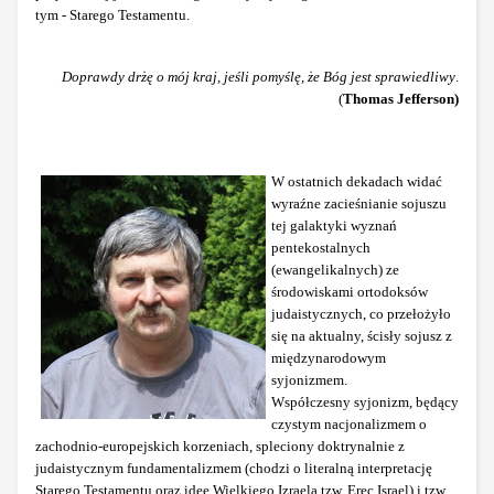
tym - Starego Testamentu.
Doprawdy drżę o mój kraj, jeśli pomyślę, że Bóg jest sprawiedliwy
.
(
Thomas Jefferson)
W ostatnich dekadach widać
wyraźne zacieśnianie sojuszu
tej galaktyki wyznań
pentekostalnych
(ewangelikalnych) ze
środowiskami ortodoksów
judaistycznych, co przełożyło
się na aktualny, ścisły sojusz z
międzynarodowym
syjonizmem.
Współczesny syjonizm, będący
czystym nacjonalizmem o
zachodnio-europejskich korzeniach, spleciony doktrynalnie z
judaistycznym fundamentalizmem (chodzi o literalną interpretację
Starego Testamentu oraz ideę Wielkiego Izraela tzw. Erec Israel) i tzw.