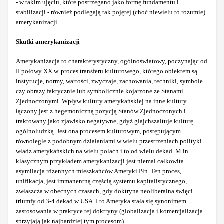
- w takim ujęciu, które postrzegano jako formę fundamentu i
stabilizacji - również podlegają tak pojętej (choć niewielu to rozumie)
amerykanizacji.
Skutki amerykanizacji
Amerykanizacja to charakterystyczny, ogólnoświatowy, poczynając od
II połowy XX w. proces transferu kulturowego, którego obiektem są
instytucje, normy, wartości, zwyczaje, zachowania, techniki, symbole
czy obrazy faktycznie lub symbolicznie kojarzone ze Stanami
Zjednoczonymi. Wpływ kultury amerykańskiej na inne kultury
łączony jest z hegemoniczną pozycją Stanów Zjednoczonych i
traktowany jako zjawisko negatywne, gdyż glajchszaltuje kulturę
ogólnoludzką. Jest ona procesem kulturowym, postępującym
równolegle z podobnym działaniami w wielu przestrzeniach polityki
władz amerykańskich na wielu polach i to od wielu dekad. M.in.
klasycznym przykładem amerykanizacji jest niemal całkowita
asymilacja rdzennych mieszkańców Ameryki Płn. Ten proces,
unifikacja, jest immanentną częścią systemu kapitalistycznego,
zwłaszcza w obecnych czasach, gdy doktryna neoliberalna święci
triumfy od 3-4 dekad w USA. I to Ameryka stała się synonimem
zastosowania w praktyce tej doktryny (globalizacja i komercjalizacja
sprzyjają jak najbardziej tym procesom).