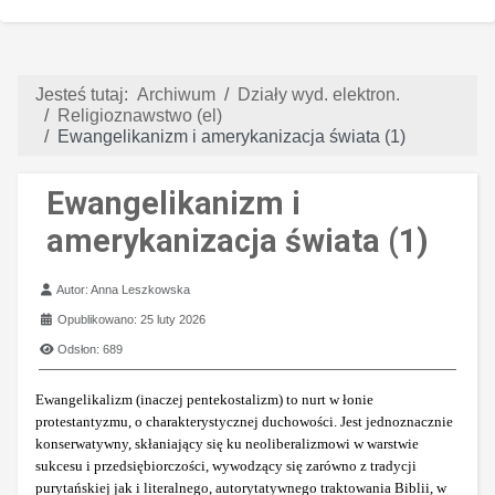
Jesteś tutaj:
Archiwum
Działy wyd. elektron.
Religioznawstwo (el)
Ewangelikanizm i amerykanizacja świata (1)
Ewangelikanizm i
amerykanizacja świata (1)
Szczegóły
Autor:
Anna Leszkowska
Opublikowano: 25 luty 2026
Odsłon: 689
Ewangelikalizm (inaczej pentekostalizm) to nurt w łonie
protestantyzmu, o charakterystycznej duchowości. Jest jednoznacznie
konserwatywny, skłaniający się ku neoliberalizmowi w warstwie
sukcesu i przedsiębiorczości, wywodzący się zarówno z tradycji
purytańskiej jak i literalnego, autorytatywnego traktowania Biblii, w