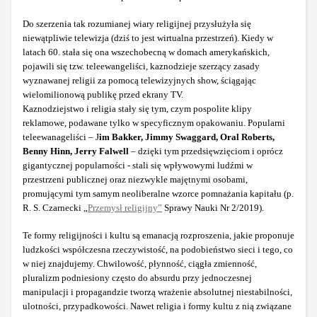
Do szerzenia tak rozumianej wiary religijnej przysłużyła się
niewątpliwie telewizja (dziś to jest wirtualna przestrzeń). Kiedy w
latach 60. stała się ona wszechobecną w domach amerykańskich,
pojawili się tzw. teleewangeliści, kaznodzieje szerzący zasady
wyznawanej religii za pomocą telewizyjnych show, ściągając
wielomilionową publikę przed ekrany TV.
Kaznodziejstwo i religia stały się tym, czym pospolite klipy
reklamowe, podawane tylko w specyficznym opakowaniu. Popularni
teleewanageliści – J
im Bakker, Jimmy Swaggard, Oral Roberts,
Benny Hinn, Jerry Falwell
– dzięki tym przedsięwzięciom i oprócz
gigantycznej popularności - stali się wpływowymi ludźmi w
przestrzeni publicznej oraz niezwykle majętnymi osobami,
promującymi tym samym neoliberalne wzorce pomnażania kapitału (p.
R. S. Czarnecki „
Przemysł religijny”
Sprawy Nauki Nr 2/2019).
Te formy religijności i kultu są emanacją rozproszenia, jakie proponuje
ludzkości współczesna rzeczywistość, na podobieństwo sieci i tego, co
w niej znajdujemy. Chwilowość, płynność, ciągła zmienność,
pluralizm podniesiony często do absurdu przy jednoczesnej
manipulacji i propagandzie tworzą wrażenie absolutnej niestabilności,
ulotności, przypadkowości. Nawet religia i formy kultu z nią związane