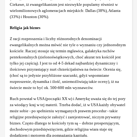
Ciekawe, iż ewangelikanizm jest niezwykle popularny również w
wielomilionowych aglomeracjach miejskich: Dallas (38%), Atlanta
(33%) i Houston (30%).
Religia jak biznes
Z racji rozproszenia i liczby różnorodnych denominacji
ewangelikalnych można mówić nie tyle o wyznaniu czy jednorodnym
kościele. Raczej stosuje się termin mgławica, galaktyka ruchów
pentekostalnych (zielonoświątkowych, choć akurat ten kościół jest
tylko jej częścią). I jest to od 4-5 dekad najbardziej dynamiczny i
ilościowo przyrastający nurt chrześcijaństwa na świecie. Ocenia się,
(choć są to jedynie przybliżone szacunki, gdyż wspomniane
rozproszenie, dynamika i ilość, uniemożliwiają takie oceny), iż na
świecie może to być ok. 500-600 mln wyznawców.
Ruch powstał w USA (początki XX w) i Amerykę uważa się do tej pory
za wiodący kraj w tej materii. Trzeba dodać, iż w USA każdy obywatel
może sobie - po spełnieniu wymaganych prawem procedur - takie
religijne przedsięwzięcie założyć i zarejestrować, niczym prywatny
biznes. Często dlatego te kościoły tym są – dobrze prosperującym,
dochodowym przedsięwzięciem, gdzie religijna wiara staje się
dodatkiem i motorem dla pomnażania kapitału.