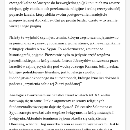
ewangelikalne w Ameryce do bezwzględnego (jak to u nich ma zawsze
miejsce, gdy chodzi o ich przekonania religijne i realną rzeczywistość)
poparcie Izraela, który zbliża swoim postępowaniem nadejście
przepowiadanej Apokalipsy. Oni po prostu bardzo często w to realnie
wierzą i tego pragną.
Należy tu wyjaśnić czym jest termin, którym często szermują zarówno
syjoniści oraz wyznawcy judaizmu z jednej strony, jak i ewangelikanie
z drugiej: chodzi o tzw. Syjon. To wieloznaczne, zmienne w
historiografii, pojęcie. Pierwotnie było to jedynie część wzgórza
jerozolimskiego, na którym stała forteca Jebuzydów zniszczona przez
Izraelitów zajmujących siłą pod wodzą Jozuego Kanaan. Jeśli przekaz
biblijny potraktujemy literalnie, jest to relacja z podboju i
ludobójstwa dokonanego na autochtonach, którego Izraelici dokonali
podczas „czynienia sobie tej Ziemi poddanej”.
Analogie z tworzeniem się państwa Izrael w latach 40. XX wieku
nasuwają się tu same. I takie argumenty ze strony religijnych
fundamentalistów często daje się słyszeć. Od czasów Salomona za
Syjon zaczęto uważać całe wzgórze świątynne, na którym stanęła I
Świątynia. Aktualnie terminem Syjonu określa się całą Ziemię
Obiecaną, w której Bóg mieszka razem ze swoimi wyznawcami. Jest to
nader pojemny termin, który można rozciągnąć albo na cały świat,