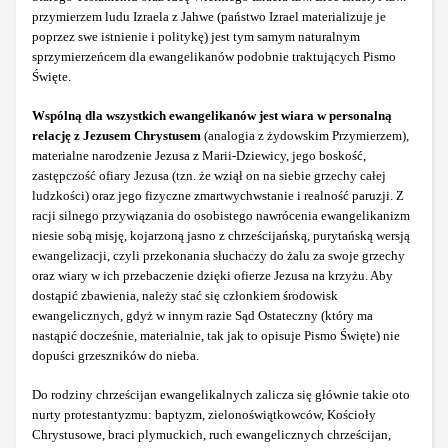
przymierzem ludu Izraela z Jahwe (państwo Izrael materializuje je
poprzez swe istnienie i politykę) jest tym samym naturalnym
sprzymierzeńcem dla ewangelikanów podobnie traktujących Pismo
Święte.
Wspólną dla wszystkich ewangelikanów jest wiara w personalną
relację z Jezusem Chrystusem
(analogia z żydowskim Przymierzem),
materialne narodzenie Jezusa z Marii-Dziewicy, jego boskość,
zastępczość ofiary Jezusa (tzn. że wziął on na siebie grzechy całej
ludzkości) oraz jego fizyczne zmartwychwstanie i realność paruzji. Z
racji silnego przywiązania do osobistego nawrócenia ewangelikanizm
niesie sobą misję, kojarzoną jasno z chrześcijańską, purytańską wersją
ewangelizacji, czyli przekonania słuchaczy do żalu za swoje grzechy
oraz wiary w ich przebaczenie dzięki ofierze Jezusa na krzyżu. Aby
dostąpić zbawienia, należy stać się członkiem środowisk
ewangelicznych, gdyż w innym razie Sąd Ostateczny (który ma
nastąpić docześnie, materialnie, tak jak to opisuje Pismo Święte) nie
dopuści grzeszników do nieba.
Do rodziny chrześcijan ewangelikalnych zalicza się głównie takie oto
nurty protestantyzmu: baptyzm, zielonoświątkowców, Kościoły
Chrystusowe, braci plymuckich, ruch ewangelicznych chrześcijan,