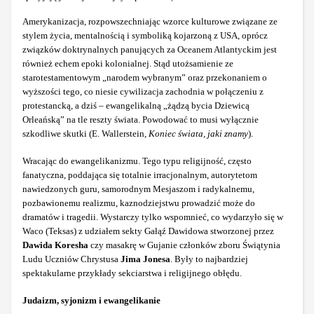
Amerykanizacja, rozpowszechniając wzorce kulturowe związane ze
stylem życia, mentalnością i symboliką kojarzoną z USA, oprócz
związków doktrynalnych panujących za Oceanem Atlantyckim jest
również echem epoki kolonialnej. Stąd utożsamienie ze
starotestamentowym „narodem wybranym” oraz przekonaniem o
wyższości tego, co niesie cywilizacja zachodnia w połączeniu z
protestancką, a dziś – ewangelikalną „żądzą bycia Dziewicą
Orleańską” na tle reszty świata. Powodować to musi wyłącznie
szkodliwe skutki (E. Wallerstein,
Koniec świata, jaki znamy
).
Wracając do ewangelikanizmu. Tego typu religijność, często
fanatyczna, poddająca się totalnie irracjonalnym, autorytetom
nawiedzonych guru, samorodnym Mesjaszom i radykalnemu,
pozbawionemu realizmu, kaznodziejstwu prowadzić może do
dramatów i tragedii. Wystarczy tylko wspomnieć, co wydarzyło się w
Waco (Teksas) z udziałem sekty Gałąź Dawidowa stworzonej przez
Dawida Koresha
czy masakrę w Gujanie członków zboru Świątynia
Ludu Uczniów Chrystusa
Jima Jonesa
. Były to najbardziej
spektakularne przykłady sekciarstwa i religijnego obłędu.
Judaizm, syjonizm i ewangelikanie