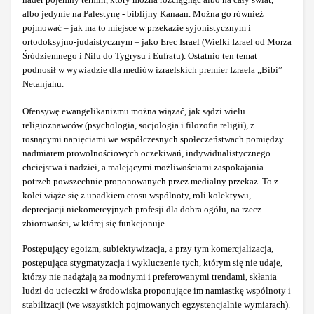
albo jedynie na Palestynę - biblijny Kanaan. Można go również
pojmować – jak ma to miejsce w przekazie syjonistycznym i
ortodoksyjno-judaistycznym – jako Erec Israel (Wielki Izrael od Morza
Śródziemnego i Nilu do Tygrysu i Eufratu). Ostatnio ten temat
podnosił w wywiadzie dla mediów izraelskich premier Izraela „Bibi”
Netanjahu.
Ofensywę ewangelikanizmu można wiązać, jak sądzi wielu
religioznawców (psychologia, socjologia i filozofia religii), z
rosnącymi napięciami we współczesnych społeczeństwach pomiędzy
nadmiarem prowolnościowych oczekiwań, indywidualistycznego
chciejstwa i nadziei, a malejącymi możliwościami zaspokajania
potrzeb powszechnie proponowanych przez medialny przekaz. To z
kolei wiąże się z upadkiem etosu wspólnoty, roli kolektywu,
deprecjacji niekomercyjnych profesji dla dobra ogółu, na rzecz
zbiorowości, w której się funkcjonuje.
Postępujący egoizm, subiektywizacja, a przy tym komercjalizacja,
postępująca stygmatyzacja i wykluczenie tych, którym się nie udaje,
którzy nie nadążają za modnymi i preferowanymi trendami, skłania
ludzi do ucieczki w środowiska proponujące im namiastkę wspólnoty i
stabilizacji (we wszystkich pojmowanych egzystencjalnie wymiarach).