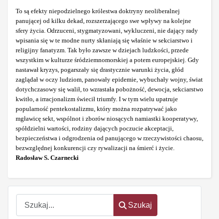
To są efekty niepodzielnego królestwa doktryny neoliberalnej
panującej od kilku dekad, rozszerzającego swe wpływy na kolejne
sfery życia. Odrzuceni, stygmatyzowani, wykluczeni, nie dający rady
wpisania się w te modne nurty skłaniają się właśnie w sekciarstwo i
religijny fanatyzm. Tak było zawsze w dziejach ludzkości, przede
wszystkim w kulturze śródziemnomorskiej a potem europejskiej. Gdy
nastawał kryzys, pogarszały się drastycznie warunki życia, głód
zaglądał w oczy ludziom, panowały epidemie, wybuchały wojny, świat
dotychczasowy się walił, to wzrastała pobożność, dewocja, sekciarstwo
kwitło, a irracjonalizm świecił triumfy. I w tym wielu upatruje
popularność pentekostalizmu, który można rozpatrywać jako
mgławicę sekt, wspólnot i zborów niosących namiastki kooperatywy,
spółdzielni wartości, rodziny dających poczucie akceptacji,
bezpieczeństwa i odgrodzenia od panującego w rzeczywistości chaosu,
bezwzględnej konkurencji czy rywalizacji na śmierć i życie.
Radosław S. Czarnecki
Szukaj
Szukaj