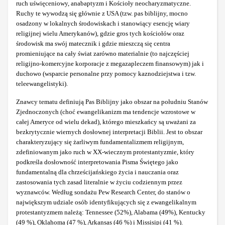
ruch uświęceniowy, anabaptyzm i Kościoły neocharyzmatyczne.
Ruchy te wywodzą się głównie z USA (tzw. pas biblijny, mocno
osadzony w lokalnych środowiskach i stanowiący esencję wiary
religijnej wielu Amerykanów), gdzie gros tych kościołów oraz
środowisk ma swój matecznik i gdzie mieszczą się centra
promieniujące na cały świat zarówno materialnie (to najczęściej
religijno-komercyjne korporacje z megazapleczem finansowym) jak i
duchowo (wsparcie personalne przy pomocy kaznodziejstwa i tzw.
teleewangelistyki).
Znawcy tematu definiują Pas Biblijny jako obszar na południu Stanów
Zjednoczonych (choć ewangelikanizm ma tendencje wzrostowe w
całej Ameryce od wielu dekad), którego mieszkańcy są uważani za
bezkrytycznie wiernych dosłownej interpretacji Biblii. Jest to obszar
charakteryzujący się żarliwym fundamentalizmem religijnym,
zdefiniowanym jako ruch w XX-wiecznym protestantyzmie, który
podkreśla dosłowność interpretowania Pisma Świętego jako
fundamentalną dla chrześcijańskiego życia i nauczania oraz
zastosowania tych zasad literalnie w życiu codziennym przez
wyznawców. Według sondażu Pew Research Center, do stanów o
największym udziale osób identyfikujących się z ewangelikalnym
protestantyzmem należą: Tennessee (52%), Alabama (49%), Kentucky
(49 %), Oklahoma (47 %), Arkansas (46 %) i Missisipi (41 %).