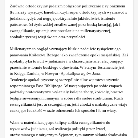
Zarówno ortodoksyjny judaizm połączony politycznie z syjonizmem
(tu należy wyłączyć haredich, czyli super ortodoksyjnych wyznawców
judaizmu, gdyż oni negują doktrynalnie jakiekolwiek istnienie
państwowości żydowskiej zrealizowanej poza boską kreacją), jak i
ewangelikanie, opierają swe przesłanie na millenarystycznej,
apokaliptycznej wizji świata oraz przyszłości.
Millenaryzm to pogląd wyznający bliskie nadejście tysiącletniego
panowania Królestwa Bożego jako zwieńczenie epoki mesjańskiej. Zaś
apokaliptyka to nurt w judaizmie i w chrześcijaństwie relacjonujący
przesłanie w formie boskiego objawienia. W Starym Testamencie jest
to Księga Daniela, w Nowym - Apokalipsa wg św. Jana.
Tendencje apokaliptyczne są szczególnie silne w protestantyzmie
wspomnianego Pasa Biblijnego. W następujących po sobie etapach
podziały protestantyzmu wyłaniały kolejne zbory, kościoły, bractwa
będące suwerennymi, samymi w sobie i dla siebie strukturami. Ruch
ewangelikański jest tu szczególnym, jeśli chodzi o makabryczne wizje
czekające ludzkość w razie odrzucenia ich sposobu i form wiary.
Wiara w materializację apokalipsy zbliża ewangelikanów do
wyznawców judaizmu, zaś realizacja polityki przez Izrael,
utożsamianego z mitycznym Syjonem, tym samym skłania środowiska