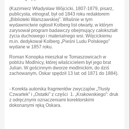
(Kazimierz Władysław Wójcicki, 1807-1879, pisarz,
publicysta, etnograf, był od 1843 roku redaktorem
„Biblioteki Warszawskiej”. Właśnie w tym
wydawnictwie ogłosił Kolberg list otwarty, w którym
zarysował program badawczy obejmujący całokształt
życia duchowego i materialnego wsi. Wójcickiemu
m.in. dedykował Kolberg „Pieśni Ludu Polskiego”
wydane w 1857 roku.
Roman Konopka mieszkał w Tomaszowicach w
pobliżu Modlnicy, której właścicielem był jego brat
Julian. W gościnnym dworze modlnickim, do dziś
zachowanym, Oskar spędził 13 lat: od 1871 do 1884).
- Korekta autorska fragmentów zwyczajów „Tłusty
Czwartek” i „Ostatki” z części 1. „Krakowskiego”: druk
z odręcznymi oznaczeniami korektorskimi
dokonanymi ręką Oskara.