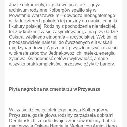
Już te dokumenty, cząstkowe przecież – gdyż
archiwum rodzinne Kolbergów spaliło się w
Powstaniu Warszawskim – dowodzą niebagatelnego
wkładu czterech pokoleń tej rodziny do nauki, techniki
i kultury polskiej. Rodziny z pochodzenia niemieckiej,
lecz w krótkim czasie zasymilowanej, a na przykładzie
Oskara, wielkiego etnografa – arcypolskiej. Wybitni jej
przedstawiciele należeli do ówczesnych elit w skali
międzynarodowej. A przecież przyszło im żyć i działać
w okresie zaborów. Jednakowoż ich intelekt, energia
życiowa, świadomość celów i wytrwałość, a nade
wszytko brak kompleksów, przezwyciężyły te bariery.
Płyta nagrobna na cmentarzu w Przysusze
W czasie dziewięcioletniego pobytu Kolbergów w
Przysusze, gdzie głowa rodziny zarządzała dobrami
Dembińskich, zmarło dwoje członków rodziny: babka
macierzysta Oskara Henrietta Merker von Arnim i jego