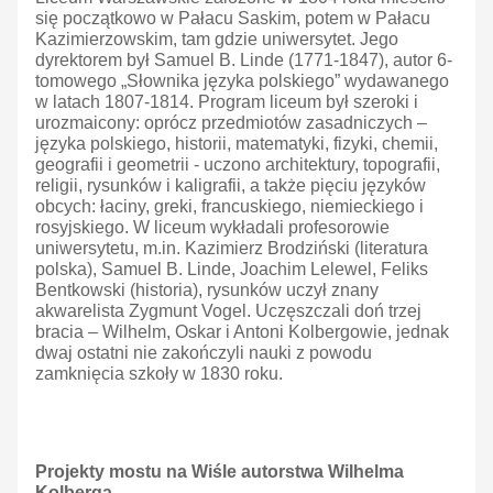
się początkowo w Pałacu Saskim, potem w Pałacu
Kazimierzowskim, tam gdzie uniwersytet. Jego
dyrektorem był Samuel B. Linde (1771-1847), autor 6-
tomowego „Słownika języka polskiego”
wydawanego
w latach 1807-1814. Program liceum był szeroki i
urozmaicony: oprócz przedmiotów zasadniczych –
języka polskiego, historii, matematyki, fizyki, chemii,
geografii i geometrii - uczono architektury, topografii,
religii, rysunków i kaligrafii, a także pięciu języków
obcych: łaciny, greki, francuskiego, niemieckiego i
rosyjskiego. W liceum wykładali profesorowie
uniwersytetu, m.in. Kazimierz Brodziński (literatura
polska), Samuel B. Linde, Joachim Lelewel, Feliks
Bentkowski (historia), rysunków uczył znany
akwarelista Zygmunt Vogel. Uczęszczali doń trzej
bracia – Wilhelm, Oskar i Antoni Kolbergowie, jednak
dwaj ostatni nie zakończyli nauki z powodu
zamknięcia szkoły w 1830 roku.
Projekty mostu na Wiśle autorstwa Wilhelma
Kolberga