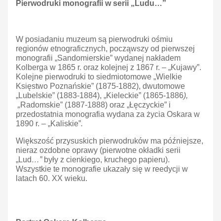
Pierwodruki monografii w serii „Ludu…”
W posiadaniu muzeum są pierwodruki ośmiu
regionów etnograficznych, począwszy od pierwszej
monografii „Sandomierskie” wydanej nakładem
Kolberga w 1865 r. oraz kolejnej z 1867 r. – „Kujawy”.
Kolejne pierwodruki to siedmiotomowe „Wielkie
Księstwo Poznańskie” (1875-1882), dwutomowe
„Lubelskie” (1883-1884), „Kieleckie”
(1865-1886
),
„
Radomskie” (1887-1888) oraz „Łęczyckie” i
przedostatnia monografia wydana za życia Oskara w
1890 r. – „Kaliskie”
.
Większość przysuskich pierwodruków ma późniejsze,
nieraz ozdobne oprawy (pierwotne okładki serii
„Lud
…”
były z cienkiego, kruchego papieru).
Wszystkie te monografie ukazały się w reedycji w
latach 60. XX wieku.