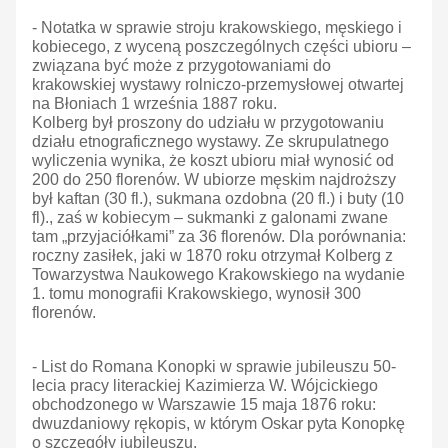
- Notatka w sprawie stroju krakowskiego, męskiego i
kobiecego, z wyceną poszczególnych części ubioru –
związana być może z przygotowaniami do
krakowskiej wystawy rolniczo-przemysłowej otwartej
na Błoniach 1 września 1887 roku.
Kolberg był proszony do udziału w przygotowaniu
działu etnograficznego wystawy. Ze skrupulatnego
wyliczenia wynika, że koszt ubioru miał wynosić od
200 do 250 florenów. W ubiorze męskim najdroższy
był kaftan (30 fl.), sukmana ozdobna (20 fl.) i buty (10
fl)., zaś w kobiecym – sukmanki z galonami zwane
tam „przyjaciółkami” za 36 florenów. Dla porównania:
roczny zasiłek, jaki w 1870 roku otrzymał Kolberg z
Towarzystwa Naukowego Krakowskiego na wydanie
1. tomu monografii Krakowskiego, wynosił 300
florenów.
- List do Romana Konopki w sprawie jubileuszu 50-
lecia pracy literackiej Kazimierza W. Wójcickiego
obchodzonego w Warszawie 15 maja 1876 roku:
dwuzdaniowy rękopis, w którym Oskar pyta Konopkę
o szczegóły jubileuszu.