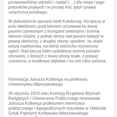
postanowiliśmy udzielić i nadać (…) dla niego i jego
potomków prawych i w prostej linii, tytuł i prawa
szlachcica polskiego
.
W dokumencie opisano herb Kołobrzeg:
Na tarczy w
polu błekitnem, podzielonem od prawej ku lewej
pasem czerwonym z brzegami srebrnymi i trzema
takiemi różami, z jednej strony nad pasem łabędź w
prawą obrócony, z drugiej strony, spodem, na skale
wieża nadmorska, na której wierzchu rozniecony
ogień. Nad tarczą hełm ozdobiony trzema piórami
strusiemi, z których z lewej strony białe, z prawej
czerwone, a środkowe błękitne i na nim róża srebrna
.
Nominacja Juliusza Kolberga na profesora
Uniwersytetu Warszawskiego
30 stycznia 1819 roku Komisja Rządowa Wyznań
Religijnych i Oświecenia Publicznego mianowała
Juliusza Kolberga profesorem miernictwa
praktycznego i topograficznych rysunków w Oddziale
Sztuk Pięknych Królewsko-Warszawskiego