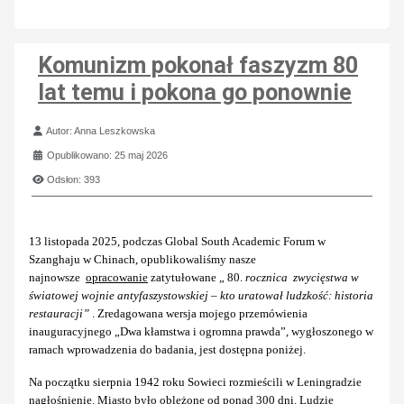
Komunizm pokonał faszyzm 80
lat temu i pokona go ponownie
Szczegóły
Autor:
Anna Leszkowska
Opublikowano: 25 maj 2026
Odsłon: 393
13 listopada 2025, podczas Global South Academic Forum w
Szanghaju w Chinach, opublikowaliśmy nasze
najnowsze
opracowanie
zatytułowane „ 80.
rocznica zwycięstwa w
światowej wojnie antyfaszystowskiej – kto uratował ludzkość: historia
restauracji”
. Zredagowana wersja mojego przemówienia
inauguracyjnego „Dwa kłamstwa i ogromna prawda”, wygłoszonego w
ramach wprowadzenia do badania, jest dostępna poniżej.
Na początku sierpnia 1942 roku Sowieci rozmieścili w Leningradzie
nagłośnienie. Miasto było oblężone od ponad 300 dni. Ludzie