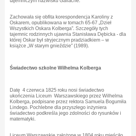
tajemniczym nazwisku Gallache.
Zachowała się obfita korespondencja Karoliny z
Oskarem, opublikowana w tomach 65-67 „Dzieł
Wszystkich Oskara Kolberga”
.
Szczegóły tych
tajemnic rodzinnych ujawnia Stanisława Dębicka
-
dla
której Oskar był stryjecznym pradziadkiem – w
książce „W starym gnieździe” (1989).
Świadectwo szkolne Wilhelma Kolberga
Datę 4 czerwca 1825 roku nosi świadectwo
ukończenia Liceum Warszawskiego przez Wilhelma
Kolberga, podpisane przez rektora Samuela Bogumiła
Lindego. Pochlebne dla przyszłego inżyniera
świadectwo podkreśla jego zdolności do rysunków i
matematyki.
Liceum Warszawskie założone w 1804 roku mieściło