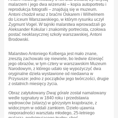
malarzem i jego dwa wizerunki – kopia autoportretu i
reprodukcja fotografii – znajdują się w muzeum.
Antoni chodził wraz z braćmi Oskarem i Wilhelmem
do Liceum Warszawskiego, w którym rysunku uczył
Zygmunt Vogel. W tajniki malarstwa wprowadzali go
Aleksander Kokular i znakomity portrecista, czołowa
postać neoklasycznej szkoły warszawskiej, Antoni
Brodowski.
Malarstwo Antoniego Kolberga jest mało znane,
zresztą zachowało się niewiele, bo ledwie dziesięć
jego obrazów, w tym cztery w warszawskim Muzeum
Narodowym, z którego udało się wypożyczyć dwa
oryginalne dzieła wystawione od niedawna w
Przysusze: jedno z początków jego twórczości, drugie
z ostatnich miesięcy życia.
Obraz zatytułowany
Dwaj górale
został namalowany
wedle sygnatury w 1840 roku i przedstawia
wędrowców (sitarzy) w górzystym krajobrazie, z
widocznym w oddali zamkiem. Dzieło ujawnia
nieporadności warsztatu młodego, 25-letniego
malarza, podejmującego trudny, choć