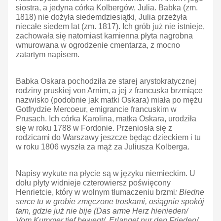
siostra, a jedyna córka Kolbergów, Julia. Babka (zm.
1818) nie dożyła siedemdziesiątki, Julia przeżyła
niecałe siedem lat (zm. 1817). Ich grób już nie istnieje,
zachowała się natomiast kamienna płyta nagrobna
wmurowana w ogrodzenie cmentarza, z mocno
zatartym napisem.
Babka Oskara pochodziła ze starej arystokratycznej
rodziny pruskiej von Arnim, a jej z francuska brzmiące
nazwisko (podobnie jak matki Oskara) miała po mężu
Gotfrydzie Mercoeur, emigrancie francuskim w
Prusach. Ich córka Karolina, matka Oskara, urodziła
się w roku 1788 w Fordonie. Przeniosła się z
rodzicami do Warszawy jeszcze będąc dzieckiem i tu
w roku 1806 wyszła za mąż za Juliusza Kolberga.
Napisy wykute na płycie są w języku niemieckim. U
dołu płyty widnieje czterowiersz poświęcony
Henrietcie, który w wolnym tłumaczeniu brzmi
: Biedne
serce tu w grobie zmęczone troskami, osiągnie spokój
tam, gdzie już nie bije (Das arme Herz hienieden/
Vom Kummer tief bewegt/ Erlanget nur den Frieden/