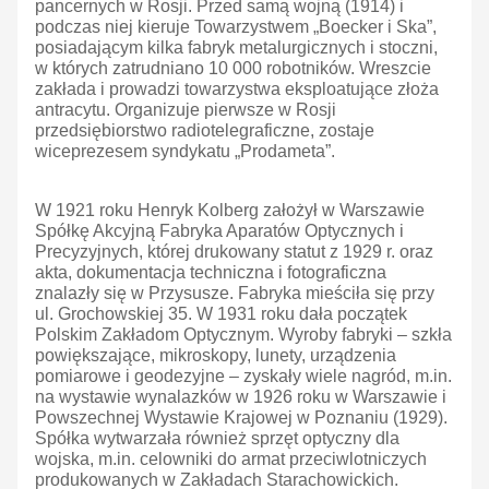
pancernych w Rosji. Przed samą wojną (1914) i
podczas niej kieruje Towarzystwem „Boecker i Ska”,
posiadającym kilka fabryk metalurgicznych i stoczni,
w których zatrudniano 10 000 robotników. Wreszcie
zakłada i prowadzi towarzystwa eksploatujące złoża
antracytu. Organizuje pierwsze w Rosji
przedsiębiorstwo radiotelegraficzne, zostaje
wiceprezesem syndykatu „Prodameta”.
W 1921 roku Henryk Kolberg założył w Warszawie
Spółkę Akcyjną Fabryka Aparatów Optycznych i
Precyzyjnych, której drukowany statut z 1929 r. oraz
akta, dokumentacja techniczna i fotograficzna
znalazły się w Przysusze. Fabryka mieściła się przy
ul. Grochowskiej 35. W 1931 roku dała początek
Polskim Zakładom Optycznym. Wyroby fabryki – szkła
powiększające, mikroskopy, lunety, urządzenia
pomiarowe i geodezyjne – zyskały wiele nagród, m.in.
na wystawie wynalazków w 1926 roku w Warszawie i
Powszechnej Wystawie Krajowej w Poznaniu (1929).
Spółka wytwarzała również sprzęt optyczny dla
wojska, m.in. celowniki do armat przeciwlotniczych
produkowanych w Zakładach Starachowickich.