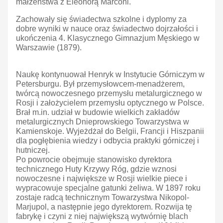
małżeństwa z Eleonorą Marconi.
Zachowały się świadectwa szkolne i dyplomy za
dobre wyniki w nauce oraz świadectwo dojrzałości i
ukończenia 4. Klasycznego Gimnazjum Męskiego w
Warszawie (1879).
Naukę kontynuował Henryk w Instytucie Górniczym w
Petersburgu. Był przemysłowcem-menadżerem,
twórcą nowoczesnego przemysłu metalurgicznego w
Rosji i założycielem przemysłu optycznego w Polsce.
Brał m.in. udział w budowie wielkich zakładów
metalurgicznych Dnieprowskiego Towarzystwa w
Kamienskoje. Wyjeżdżał do Belgii, Francji i Hiszpanii
dla pogłębienia wiedzy i odbycia praktyki górniczej i
hutniczej.
Po powrocie obejmuje stanowisko dyrektora
technicznego Huty Krzywy Róg, gdzie wznosi
nowoczesne i największe w Rosji wielkie piece i
wypracowuje specjalne gatunki żeliwa. W 1897 roku
zostaje radcą technicznym Towarzystwa Nikopol-
Marjupol, a następnie jego dyrektorem. Rozwija tę
fabrykę i czyni z niej największą wytwórnię blach