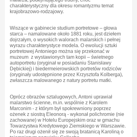
charakterystyczny dla okresu romantyzmu temat
krajobrazowo-rodzajowy.
Wiszące w gabinecie studium portretowe – głowa
starca – namalowane około 1881 roku, jest dziełem
dojrzałym, o wysokich walorach malarskich i pełnej
wyrazu charakterystyce modela. O ewolucji sztuki
portretowej Antoniego można się przekonać w
muzeum z wystawionych tam kopii – świetnego
autoportretu (oryginał w posiadaniu Stanisławy
Dębickiej) i biedermeierowskich portretów rodziców
(oryginały udostępnione przez Krzysztofa Kolberga),
zwłaszcza malowanego z natury portretu matki.
Oprócz obrazów sztalugowych, Antoni uprawiał
malarstwo ścienne, m.in. wspólnie z Karolem
Marconim - z którym był spokrewniony poprzez
ożenek z siostrą Eleonorą - wykonał polichromie (nie
zachowane) w Hotelu Europejskim oraz w gmachu
Towarzystwa Kredytowego Ziemskiego w Warszawie.
Po raz drugi ożenił się ze swoją bratanicą Karoliną o