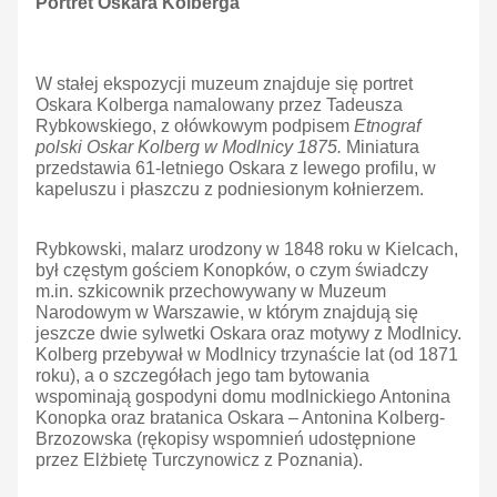
Portret Oskara Kolberga
W stałej ekspozycji muzeum znajduje się portret
Oskara Kolberga namalowany przez Tadeusza
Rybkowskiego, z ołówkowym podpisem
Etnograf
polski Oskar Kolberg w Modlnicy 1875.
Miniatura
przedstawia 61-letniego Oskara z lewego profilu, w
kapeluszu i płaszczu z podniesionym kołnierzem.
Rybkowski, malarz urodzony w 1848 roku w Kielcach,
był częstym gościem Konopków, o czym świadczy
m.in. szkicownik przechowywany w Muzeum
Narodowym w Warszawie, w którym znajdują się
jeszcze dwie sylwetki Oskara oraz motywy z Modlnicy.
Kolberg przebywał w Modlnicy trzynaście lat (od 1871
roku), a o szczegółach jego tam bytowania
wspominają gospodyni domu modlnickiego Antonina
Konopka oraz bratanica Oskara – Antonina Kolberg-
Brzozowska (rękopisy wspomnień udostępnione
przez Elżbietę Turczynowicz z Poznania).