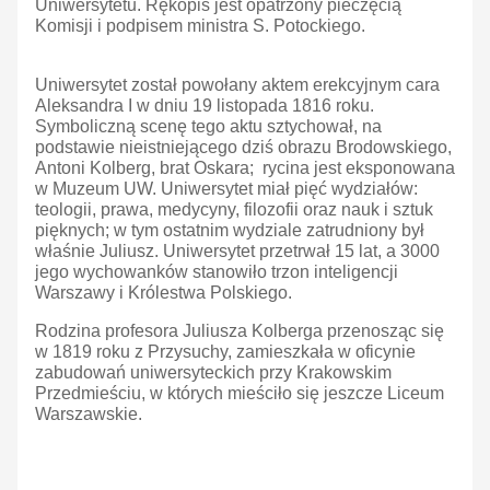
Uniwersytetu. Rękopis jest opatrzony pieczęcią
Komisji i podpisem ministra S. Potockiego.
Uniwersytet został powołany aktem erekcyjnym cara
Aleksandra I w dniu 19 listopada 1816 roku.
Symboliczną scenę tego aktu sztychował, na
podstawie nieistniejącego dziś obrazu Brodowskiego,
Antoni Kolberg, brat Oskara; rycina jest eksponowana
w Muzeum UW. Uniwersytet miał pięć wydziałów:
teologii, prawa, medycyny, filozofii oraz nauk i sztuk
pięknych; w tym ostatnim wydziale zatrudniony był
właśnie Juliusz. Uniwersytet przetrwał 15 lat, a 3000
jego wychowanków stanowiło trzon inteligencji
Warszawy i Królestwa Polskiego.
Rodzina profesora Juliusza Kolberga przenosząc się
w 1819 roku z Przysuchy, zamieszkała w oficynie
zabudowań uniwersyteckich przy Krakowskim
Przedmieściu, w których mieściło się jeszcze Liceum
Warszawskie.