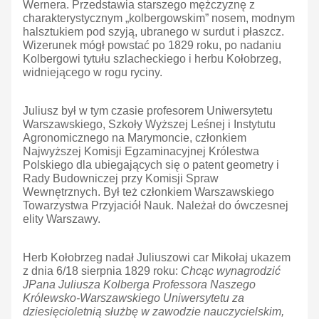
Wernera. Przedstawia starszego mężczyznę z
charakterystycznym „kolbergowskim” nosem, modnym
halsztukiem pod szyją, ubranego w surdut i płaszcz.
Wizerunek mógł powstać po 1829 roku, po nadaniu
Kolbergowi tytułu szlacheckiego i herbu Kołobrzeg,
widniejącego w rogu ryciny.
Juliusz był w tym czasie profesorem Uniwersytetu
Warszawskiego, Szkoły Wyższej Leśnej i Instytutu
Agronomicznego na Marymoncie, członkiem
Najwyższej Komisji Egzaminacyjnej Królestwa
Polskiego dla ubiegających się o patent geometry i
Rady Budowniczej przy Komisji Spraw
Wewnętrznych. Był też członkiem Warszawskiego
Towarzystwa Przyjaciół Nauk. Należał do ówczesnej
elity Warszawy.
Herb Kołobrzeg nadał Juliuszowi car Mikołaj ukazem
z dnia 6/18 sierpnia 1829 roku:
Chcąc wynagrodzić
JPana Juliusza Kolberga Professora Naszego
Królewsko-Warszawskiego Uniwersytetu za
dziesięcioletnią służbę w zawodzie nauczycielskim,