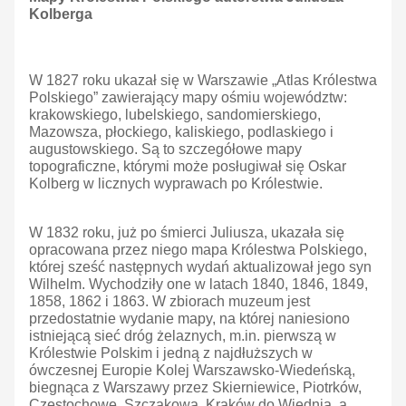
Kolberga
W 1827 roku ukazał się w Warszawie „Atlas Królestwa
Polskiego” zawierający mapy ośmiu województw:
krakowskiego, lubelskiego, sandomierskiego,
Mazowsza, płockiego, kaliskiego, podlaskiego i
augustowskiego. Są to szczegółowe mapy
topograficzne, którymi może posługiwał się Oskar
Kolberg w licznych wyprawach po Królestwie.
W 1832 roku, już po śmierci Juliusza, ukazała się
opracowana przez niego mapa Królestwa Polskiego,
której sześć następnych wydań aktualizował jego syn
Wilhelm. Wychodziły one w latach 1840, 1846, 1849,
1858, 1862 i 1863. W zbiorach muzeum jest
przedostatnie wydanie mapy, na której naniesiono
istniejącą sieć dróg żelaznych, m.in. pierwszą w
Królestwie Polskim i jedną z najdłuższych w
ówczesnej Europie Kolej Warszawsko-Wiedeńską,
biegnąca z Warszawy przez Skierniewice, Piotrków,
Częstochowę, Szczakową, Kraków do Wiednia, a