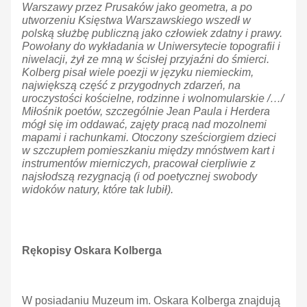
Warszawy przez Prusaków jako geometra, a po
utworzeniu Księstwa Warszawskiego wszedł w
polską służbę publiczną jako człowiek zdatny i prawy.
Powołany do wykładania w Uniwersytecie topografii i
niwelacji, żył ze mną w ścisłej przyjaźni do śmierci.
Kolberg pisał wiele poezji w języku niemieckim,
największą część z przygodnych zdarzeń, na
uroczystości kościelne, rodzinne i wolnomularskie /…/
Miłośnik poetów, szczególnie Jean Paula i Herdera
mógł się im oddawać, zajęty pracą nad mozolnemi
mapami i rachunkami. Otoczony sześciorgiem dzieci
w szczupłem pomieszkaniu między mnóstwem kart i
instrumentów mierniczych, pracował cierpliwie z
najsłodszą rezygnacją (i od poetycznej swobody
widoków natury, które tak lubił).
Rękopisy Oskara Kolberga
W posiadaniu Muzeum im. Oskara Kolberga znajdują