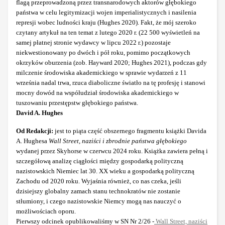
flagą przeprowadzoną przez transnarodowych aktorów głębokiego
państwa w celu legitymizacji wojen imperialistycznych i nasilenia
represji wobec ludności kraju (Hughes 2020). Fakt, że mój szeroko
czytany artykuł na ten temat z lutego 2020 r. (22 500 wyświetleń na
samej płatnej stronie wydawcy w lipcu 2022 r.) pozostaje
niekwestionowany po dwóch i pół roku, pomimo początkowych
okrzyków oburzenia (zob. Hayward 2020; Hughes 2021), podczas gdy
milczenie środowiska akademickiego w sprawie wydarzeń z 11
września nadal trwa, rzuca diaboliczne światło na tę profesję i stanowi
mocny dowód na współudział środowiska akademickiego w
tuszowaniu przestępstw głębokiego państwa.
David A. Hughes
Od Redakcji:
jest to piąta część obszernego fragmentu książki Davida
A. Hughesa
Wall Street, naziści i zbrodnie państwa głębokiego
wydanej przez Skyhorse w czerwcu 2024 roku. Książka zawiera pełną i
szczegółową analizę ciągłości między gospodarką polityczną
nazistowskich Niemiec lat 30. XX wieku a gospodarką polityczną
Zachodu od 2020 roku. Wyjaśnia również, co nas czeka, jeśli
dzisiejszy globalny zamach stanu technokratów nie zostanie
stłumiony, i czego nazistowskie Niemcy mogą nas nauczyć o
możliwościach oporu.
Pierwszy odcinek opublikowaliśmy w SN Nr 2/26 -
Wall Street, naziści