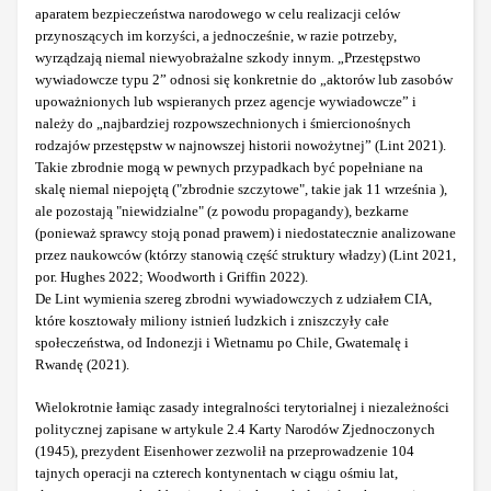
aparatem bezpieczeństwa narodowego w celu realizacji celów
przynoszących im korzyści, a jednocześnie, w razie potrzeby,
wyrządzają niemal niewyobrażalne szkody innym. „Przestępstwo
wywiadowcze typu 2” odnosi się konkretnie do „aktorów lub zasobów
upoważnionych lub wspieranych przez agencje wywiadowcze” i
należy do „najbardziej rozpowszechnionych i śmiercionośnych
rodzajów przestępstw w najnowszej historii nowożytnej” (Lint 2021).
Takie zbrodnie mogą w pewnych przypadkach być popełniane na
skalę niemal niepojętą ("zbrodnie szczytowe", takie jak 11 września ),
ale pozostają "niewidzialne" (z powodu propagandy), bezkarne
(ponieważ sprawcy stoją ponad prawem) i niedostatecznie analizowane
przez naukowców (którzy stanowią część struktury władzy) (Lint 2021,
por. Hughes 2022; Woodworth i Griffin 2022).
De Lint wymienia szereg zbrodni wywiadowczych z udziałem CIA,
które kosztowały miliony istnień ludzkich i zniszczyły całe
społeczeństwa, od Indonezji i Wietnamu po Chile, Gwatemalę i
Rwandę (2021).
Wielokrotnie łamiąc zasady integralności terytorialnej i niezależności
politycznej zapisane w artykule 2.4 Karty Narodów Zjednoczonych
(1945), prezydent Eisenhower zezwolił na przeprowadzenie 104
tajnych operacji na czterech kontynentach w ciągu ośmiu lat,