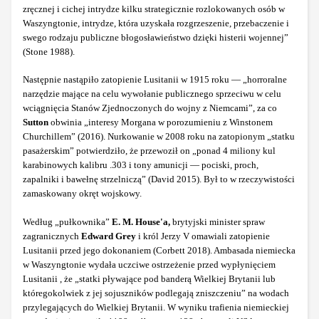
zręcznej i cichej intrydze kilku strategicznie rozlokowanych osób w
Waszyngtonie, intrydze, która uzyskała rozgrzeszenie, przebaczenie i
swego rodzaju publiczne błogosławieństwo dzięki histerii wojennej”
(Stone 1988).
Następnie nastąpiło zatopienie Lusitanii w 1915 roku — „horroralne
narzędzie mające na celu wywołanie publicznego sprzeciwu w celu
wciągnięcia Stanów Zjednoczonych do wojny z Niemcami”, za co
Sutton
obwinia „interesy Morgana w porozumieniu z Winstonem
Churchillem” (2016). Nurkowanie w 2008 roku na zatopionym „statku
pasażerskim” potwierdziło, że przewoził on „ponad 4 miliony kul
karabinowych kalibru .303 i tony amunicji — pociski, proch,
zapalniki i bawełnę strzelniczą” (David 2015). Był to w rzeczywistości
zamaskowany okręt wojskowy.
Według „pułkownika”
E. M. House'a,
brytyjski minister spraw
zagranicznych
Edward Grey
i król Jerzy V omawiali zatopienie
Lusitanii przed jego dokonaniem (Corbett 2018). Ambasada niemiecka
w Waszyngtonie wydała uczciwe ostrzeżenie przed wypłynięciem
Lusitanii , że „statki pływające pod banderą Wielkiej Brytanii lub
któregokolwiek z jej sojuszników podlegają zniszczeniu” na wodach
przylegających do Wielkiej Brytanii. W wyniku trafienia niemieckiej