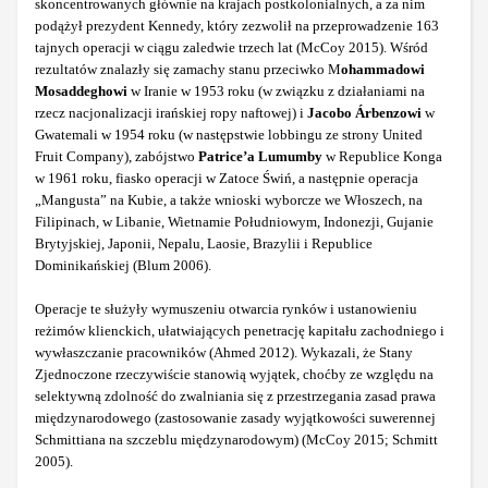
skoncentrowanych głównie na krajach postkolonialnych, a za nim
podążył prezydent Kennedy, który zezwolił na przeprowadzenie 163
tajnych operacji w ciągu zaledwie trzech lat (McCoy 2015). Wśród
rezultatów znalazły się zamachy stanu przeciwko M
ohammadowi
Mosaddeghowi
w Iranie w 1953 roku (w związku z działaniami na
rzecz nacjonalizacji irańskiej ropy naftowej) i
Jacobo Árbenzowi
w
Gwatemali w 1954 roku (w następstwie lobbingu ze strony United
Fruit Company), zabójstwo
Patrice’a Lumumby
w Republice Konga
w 1961 roku, fiasko operacji w Zatoce Świń, a następnie operacja
„Mangusta” na Kubie, a także wnioski wyborcze we Włoszech, na
Filipinach, w Libanie, Wietnamie Południowym, Indonezji, Gujanie
Brytyjskiej, Japonii, Nepalu, Laosie, Brazylii i Republice
Dominikańskiej (Blum 2006).
Operacje te służyły wymuszeniu otwarcia rynków i ustanowieniu
reżimów klienckich, ułatwiających penetrację kapitału zachodniego i
wywłaszczanie pracowników (Ahmed 2012). Wykazali, że Stany
Zjednoczone rzeczywiście stanowią wyjątek, choćby ze względu na
selektywną zdolność do zwalniania się z przestrzegania zasad prawa
międzynarodowego (zastosowanie zasady wyjątkowości suwerennej
Schmittiana na szczeblu międzynarodowym) (McCoy 2015; Schmitt
2005).