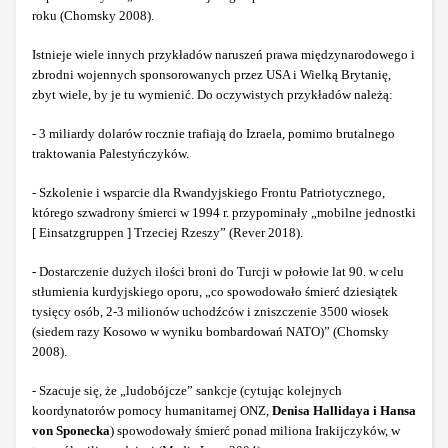
roku (Chomsky 2008).
Istnieje wiele innych przykładów naruszeń prawa międzynarodowego i
zbrodni wojennych sponsorowanych przez USA i Wielką Brytanię,
zbyt wiele, by je tu wymienić. Do oczywistych przykładów należą:
- 3 miliardy dolarów rocznie trafiają do Izraela, pomimo brutalnego
traktowania Palestyńczyków.
- Szkolenie i wsparcie dla Rwandyjskiego Frontu Patriotycznego,
którego szwadrony śmierci w 1994 r. przypominały „mobilne jednostki
[ Einsatzgruppen ] Trzeciej Rzeszy” (Rever 2018).
- Dostarczenie dużych ilości broni do Turcji w połowie lat 90. w celu
stłumienia kurdyjskiego oporu, „co spowodowało śmierć dziesiątek
tysięcy osób, 2-3 milionów uchodźców i zniszczenie 3500 wiosek
(siedem razy Kosowo w wyniku bombardowań NATO)” (Chomsky
2008).
- Szacuje się, że „ludobójcze” sankcje (cytując kolejnych
koordynatorów pomocy humanitarnej ONZ,
Denisa Hallidaya i Hansa
von Sponecka
) spowodowały śmierć ponad miliona Irakijczyków, w