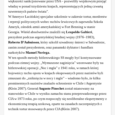
większości sankcjonowane przez USA – pozwoliły wojskowym przejąć
władzę w ponad trzydziestu krajach, reprezentujących jedną czwartą
suwerennych państw świata”.
W Ameryce Łacińskiej specjalne szkolenie w zakresie tortur, morderstw
i represji politycznych wobec ruchów lewicowych zapewniła Szkoła
Ameryk, ośrodek armii amerykańskiej w Fort Benning w stanie
Georgia. Wśród absolwentów znaleźli się
Leopoldo Galtieri
,
prezydent podczas argentyńskiej brudnej wojny (1976–1983),
Roberto D’Aubuisson
, który szkolił szwadrony śmierci w Salwadorze,
zanim został prezydentem, oraz panamski dyktator i handlarz
narkotyków
Manuel Noriega.
W ten sposób metody hitlerowskiego SS mogły być kontynuowane
podczas zimnej wojny. „Wymuszone zaginięcia” wzorowane były na
hitlerowskiej operacji „Noc i mgła” z 1941 roku, w ramach której
bojownicy ruchu oporu w krajach okupowanych przez nazistów byli
zmuszani do „zniknięcia w nocy i mgle” – wiadomo było, że kilku
prominentnych nazistów znalazło schronienie w Chile i Argentynie
(Klein 2007). Generał
Augusto Pinochet
został mianowany na
stanowisko w Chile w wyniku zamachu stanu przeprowadzonego przez
CIA w 1973 roku, po czym rozpoczęły się neoliberalne eksperymenty z
ekonomiczną terapią szokową, oparte na zasadach zaczerpniętych z
technik tortur stosowanych przez CIA (Klein 2007).