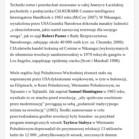
Techniki tortur i przesłuchań stosowane w całej Ameryce Łacińskiej
pochodziły z podręcznika CIA KUBARK Counter-intelligence
Interrogation Handbook z 1963 roku (McCoy 2007). W Nikaragui,
wyszkolona przez USA Gwardia Narodowa dokonała masakry ludności
„z okrucieństwem, jakie naród zazwyczaj rezerwuje dla swojego
wroga”, jak to ujął
Robert Pastor
z Rady Bezpieczeństwa
Narodowego, zabijając około 40 000 osób (cyt. za: Chomsky 2006).
CIA ułatwiła handel kokainą od Contras w Nikaragui (wykorzystanych
do stłumienia rewolucji sandinistowskiej w 1979 roku) do gangów w
Los Angeles, napędzając epidemię cracku (Scott i Marshall 1998).
Wiele rządów Azji Południowo-Wschodniej również stało się
wspieranymi przez USA dyktaturami wojskowymi, w tym w Indonezji,
na Filipinach, w Korei Południowej, Wietnamie Południowym, na
Tajwanie i w Tajlandii. Jak napisał
Samuel Huntington
w 1965 roku,
wynikało to ze strachu przed rewolucją: „siły społeczne uwolnione
przez modernizację” pociągają za sobą „podatność tradycyjnego
reżimu na rewolucję” (1965). Środki zastosowane w celu
przeciwdziałania groźbie rewolucji były brutalne: na przykład
program strategicznych wiosek
Taylora-Staleya
w Wietnamie
Południowym doprowadził do przymusowej relokacji 13 milionów
ludzi do 12 000 „ufortyfikowanych wiosek, otoczonych drutem