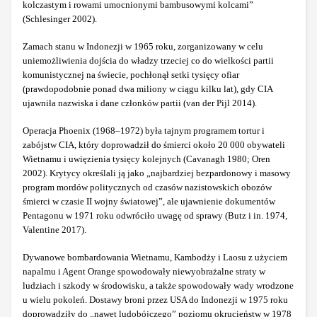
kolczastym i rowami umocnionymi bambusowymi kolcami”
(Schlesinger 2002).
Zamach stanu w Indonezji w 1965 roku, zorganizowany w celu
uniemożliwienia dojścia do władzy trzeciej co do wielkości partii
komunistycznej na świecie, pochłonął setki tysięcy ofiar
(prawdopodobnie ponad dwa miliony w ciągu kilku lat), gdy CIA
ujawniła nazwiska i dane członków partii (van der Pijl 2014).
Operacja Phoenix (1968–1972) była tajnym programem tortur i
zabójstw CIA, który doprowadził do śmierci około 20 000 obywateli
Wietnamu i uwięzienia tysięcy kolejnych (Cavanagh 1980; Oren
2002). Krytycy określali ją jako „najbardziej bezpardonowy i masowy
program mordów politycznych od czasów nazistowskich obozów
śmierci w czasie II wojny światowej”, ale ujawnienie dokumentów
Pentagonu w 1971 roku odwróciło uwagę od sprawy (Butz i in. 1974,
Valentine 2017).
Dywanowe bombardowania Wietnamu, Kambodży i Laosu z użyciem
napalmu i Agent Orange spowodowały niewyobrażalne straty w
ludziach i szkody w środowisku, a także spowodowały wady wrodzone
u wielu pokoleń. Dostawy broni przez USA do Indonezji w 1975 roku
doprowadziły do „nawet ludobójczego” poziomu okrucieństw w 1978