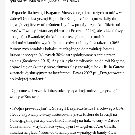
tym pół miliona dzieci (Media Lens 2004).
- Poparcie dla inwazji
Kagame-Museveniego
i masowych mordów w
Zairze/Demokratycznej Republice Konga, które doprowadziły do
największej liczby ofiar śmiertelnych w pojedynczym konflikcie od
czasów II wojny światowej (Herman i Peterson 2014), ale także dalszy
dostęp (po Rwandzie) do koltanu, niezbędnego do produkcji
telefonów komórkowych i komputerów osobistych, a także do 60%
światowych zasobów kobaltu, niezbędnego do produkcji baterii
litowo-jonowych (z których 30% jest wydobywane ręcznie przez
dzieci) (Sanderson 2019). Aby nie było wątpliwości co do roli Kagame,
pojawił się on (w inny niewytłumaczalny sposób) u boku
Billa Gatesa
w panelu dyskusyjnym na konferencji Davos 2022 pt. „Przygotowania
do kolejnej pandemii”.
- Ogromne zniszczenia infrastruktury cywilnej podczas „etycznej”
wojny w Kosowie.
- „Wojna prewencyjna” w Strategii Bezpieczeństwa Narodowego USA
z 2002 r. (po raz pierwszy zastosowana przez Hitlera do inwazji na
Norwegię) mająca usprawiedliwić inwazję na Irak; tortury w Zatoce
Guantanamo, w trybie nadzwyczajnym i w więzieniu Abu Ghraib;
masakra na placu Nisour dokonana przez wynajętych bandytów z