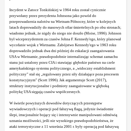
Incydent w Zatoce Tonkińskiej w 1964 roku został cynicznie
przywołany przez prezydenta Johnsona jako powód do
przeprowadzenia nalotów na Wietnam Północny, które w kolejnych
latach doprowadziły do masowych ofiar śmiertelnych po obu stronach;
wiadomo jednak, że nigdy do niego nie doszło (Moise, 1996). Johnson
był wiceprezydentem za czasów Johna F. Kennedy'ego, który planował
wycofanie wojsk z Wietnamu. Zabójstwo Kennedy'ego w 1963 roku
doprowadziło jednak dwa dni później do eskalacji zaangażowania
USA w Wietnamie, prawdopodobnie internalizując schemat zamachu
stanu już ustalony przez CIA i stawiając głębokie państwo na czele
amerykańskiego systemu politycznego, a „widoczny establishment
polityczny” stał się „regulowany przez siły działające poza procesem
konstytucyjnym” (Scott 1996). Jak argumentuje Scott (2017),
struktury instytucjonalne i podmioty zaangażowane w głęboką
politykę USA sięgają czasów współczesnych.
W świetle powyższych dowodów dotyczących przestępstw
wywiadowczych i operacji pod fałszywą flagą, jedynie świadomie
ślepi, irracjonalnie bojący się i intensywnie manipulowani odmówią
uznania możliwości, jeśli nie wysokiego prawdopodobieństwa, że
ataki terrorystyczne z 11 września 2001 r. były operacją pod fałszywą