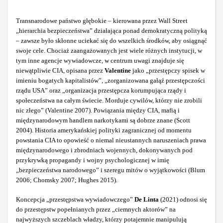
Transnarodowe państwo głębokie – kierowana przez Wall Street
„hierarchia bezpieczeństwa” działająca ponad demokratyczną polityką
– zawsze było skłonne uciekać się do wszelkich środków, aby osiągnąć
swoje cele. Chociaż zaangażowanych jest wiele różnych instytucji, w
tym inne agencje wywiadowcze, w centrum uwagi znajduje się
niewątpliwie CIA, opisana przez
Valentine
jako „przestępczy spisek w
imieniu bogatych kapitalistów”, „zorganizowana gałąź przestępczości
rządu USA” oraz „organizacja przestępcza korumpująca rządy i
społeczeństwa na całym świecie. Morduje cywilów, którzy nie zrobili
nic złego” (Valentine 2007). Powiązania między CIA, mafią i
międzynarodowym handlem narkotykami są dobrze znane (Scott
2004). Historia amerykańskiej polityki zagranicznej od momentu
powstania CIA to opowieść o niemal nieustannych naruszeniach prawa
międzynarodowego i zbrodniach wojennych, dokonywanych pod
przykrywką propagandy i wojny psychologicznej w imię
„bezpieczeństwa narodowego” i szeregu mitów o wyjątkowości (Blum
2006; Chomsky 2007; Hughes 2015).
Koncepcja „przestępstwa wywiadowczego”
De Linta
(2021) odnosi się
do przestępstw popełnianych przez „ciemnych aktorów” na
najwyższych szczeblach władzy, którzy potajemnie manipulują