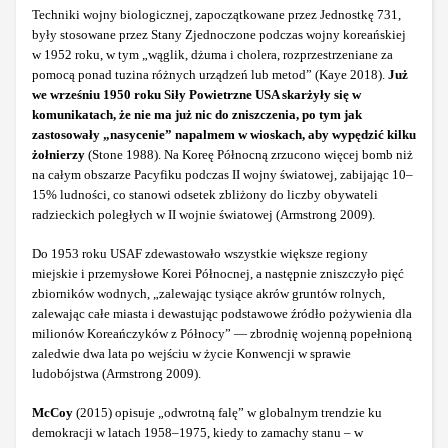
Techniki wojny biologicznej, zapoczątkowane przez Jednostkę 731,
były stosowane przez Stany Zjednoczone podczas wojny koreańskiej
w 1952 roku, w tym „wąglik, dżuma i cholera, rozprzestrzeniane za
pomocą ponad tuzina różnych urządzeń lub metod” (Kaye 2018).
Już
we wrześniu 1950 roku Siły Powietrzne USA skarżyły się w
komunikatach, że nie ma już nic do zniszczenia, po tym jak
zastosowały „nasycenie” napalmem w wioskach, aby wypędzić kilku
żołnierzy
(Stone 1988). Na Koreę Północną zrzucono więcej bomb niż
na całym obszarze Pacyfiku podczas II wojny światowej, zabijając 10–
15% ludności, co stanowi odsetek zbliżony do liczby obywateli
radzieckich poległych w II wojnie światowej (Armstrong 2009).
Do 1953 roku USAF zdewastowało wszystkie większe regiony
miejskie i przemysłowe Korei Północnej, a następnie zniszczyło pięć
zbiorników wodnych, „zalewając tysiące akrów gruntów rolnych,
zalewając całe miasta i dewastując podstawowe źródło pożywienia dla
milionów Koreańczyków z Północy” — zbrodnię wojenną popełnioną
zaledwie dwa lata po wejściu w życie Konwencji w sprawie
ludobójstwa (Armstrong 2009).
McCoy
(2015) opisuje „odwrotną falę” w globalnym trendzie ku
demokracji w latach 1958–1975, kiedy to zamachy stanu – w