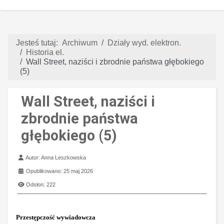
Jesteś tutaj:
Archiwum
Działy wyd. elektron.
Historia el.
Wall Street, naziści i zbrodnie państwa głębokiego
(5)
Wall Street, naziści i
zbrodnie państwa
głębokiego (5)
Szczegóły
Autor:
Anna Leszkowska
Opublikowano: 25 maj 2026
Odsłon: 222
Przestępczość wywiadowcza