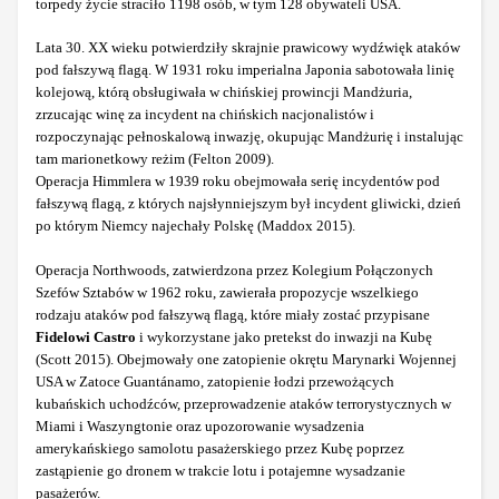
torpedy życie straciło 1198 osób, w tym 128 obywateli USA.
Lata 30. XX wieku potwierdziły skrajnie prawicowy wydźwięk ataków
pod fałszywą flagą. W 1931 roku imperialna Japonia sabotowała linię
kolejową, którą obsługiwała w chińskiej prowincji Mandżuria,
zrzucając winę za incydent na chińskich nacjonalistów i
rozpoczynając pełnoskalową inwazję, okupując Mandżurię i instalując
tam marionetkowy reżim (Felton 2009).
Operacja Himmlera w 1939 roku obejmowała serię incydentów pod
fałszywą flagą, z których najsłynniejszym był incydent gliwicki, dzień
po którym Niemcy najechały Polskę (Maddox 2015).
Operacja Northwoods, zatwierdzona przez Kolegium Połączonych
Szefów Sztabów w 1962 roku, zawierała propozycje wszelkiego
rodzaju ataków pod fałszywą flagą, które miały zostać przypisane
Fidelowi Castro
i wykorzystane jako pretekst do inwazji na Kubę
(Scott 2015). Obejmowały one zatopienie okrętu Marynarki Wojennej
USA w Zatoce Guantánamo, zatopienie łodzi przewożących
kubańskich uchodźców, przeprowadzenie ataków terrorystycznych w
Miami i Waszyngtonie oraz upozorowanie wysadzenia
amerykańskiego samolotu pasażerskiego przez Kubę poprzez
zastąpienie go dronem w trakcie lotu i potajemne wysadzanie
pasażerów.