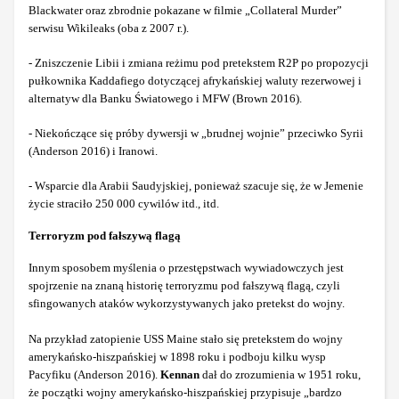
Blackwater oraz zbrodnie pokazane w filmie „Collateral Murder”
serwisu Wikileaks (oba z 2007 r.).
- Zniszczenie Libii i zmiana reżimu pod pretekstem R2P po propozycji
pułkownika Kaddafiego dotyczącej afrykańskiej waluty rezerwowej i
alternatyw dla Banku Światowego i MFW (Brown 2016).
- Niekończące się próby dywersji w „brudnej wojnie” przeciwko Syrii
(Anderson 2016) i Iranowi.
- Wsparcie dla Arabii Saudyjskiej, ponieważ szacuje się, że w Jemenie
życie straciło 250 000 cywilów itd., itd.
Terroryzm pod fałszywą flagą
Innym sposobem myślenia o przestępstwach wywiadowczych jest
spojrzenie na znaną historię terroryzmu pod fałszywą flagą, czyli
sfingowanych ataków wykorzystywanych jako pretekst do wojny.
Na przykład zatopienie USS Maine stało się pretekstem do wojny
amerykańsko-hiszpańskiej w 1898 roku i podboju kilku wysp
Pacyfiku (Anderson 2016).
Kennan
dał do zrozumienia w 1951 roku,
że początki wojny amerykańsko-hiszpańskiej przypisuje „bardzo