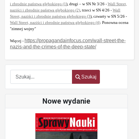
i zbrodnie państwa głębokiego (1
), drugi – w SN Nr 3/26 -
Wall Street,
naziści i zbrodnie państwa głębokiego (2)
, trzeci w SN 4/26 -
Wall
Street, naziści i zbrodnie państwa głebokiego (3
), czwarty w SN 5/26 -
Wall Street, naziści i zbrodnie państwa głębokiego (4)
. Ponowna ocena
"zimnej wojny"
https://propagandainfocus.com/wall-street-the-
Więcej -
nazis-and-the-crimes-of-the-deep-state/
Szukaj
Szukaj
Nowe wydanie