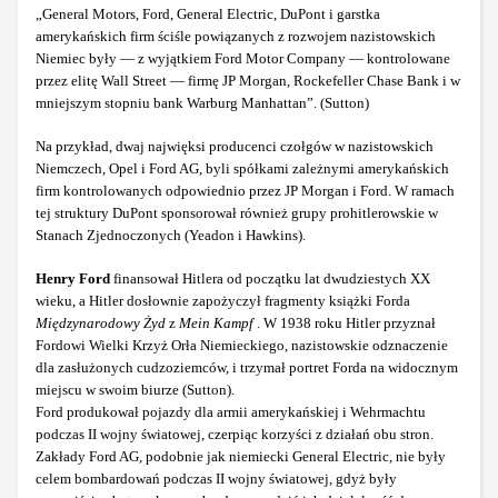
„General Motors, Ford, General Electric, DuPont i garstka
amerykańskich firm ściśle powiązanych z rozwojem nazistowskich
Niemiec były — z wyjątkiem Ford Motor Company — kontrolowane
przez elitę Wall Street — firmę JP Morgan, Rockefeller Chase Bank i w
mniejszym stopniu bank Warburg Manhattan”. (Sutton)
Na przykład, dwaj najwięksi producenci czołgów w nazistowskich
Niemczech, Opel i Ford AG, byli spółkami zależnymi amerykańskich
firm kontrolowanych odpowiednio przez JP Morgan i Ford. W ramach
tej struktury DuPont sponsorował również grupy prohitlerowskie w
Stanach Zjednoczonych (Yeadon i Hawkins).
Henry Ford
finansował Hitlera od początku lat dwudziestych XX
wieku, a Hitler dosłownie zapożyczył fragmenty książki Forda
Międzynarodowy Żyd
z
Mein Kampf
. W 1938 roku Hitler przyznał
Fordowi Wielki Krzyż Orła Niemieckiego, nazistowskie odznaczenie
dla zasłużonych cudzoziemców, i trzymał portret Forda na widocznym
miejscu w swoim biurze (Sutton).
Ford produkował pojazdy dla armii amerykańskiej
i Wehrmachtu
podczas II wojny światowej, czerpiąc korzyści z działań obu stron.
Zakłady Ford AG, podobnie jak niemiecki General Electric, nie były
celem bombardowań podczas II wojny światowej, gdyż były