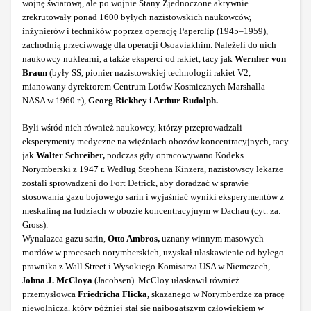
wojnę światową, ale po wojnie Stany Zjednoczone aktywnie
zrekrutowały ponad 1600 byłych nazistowskich naukowców,
inżynierów i techników poprzez operację Paperclip (1945–1959),
zachodnią przeciwwagę dla operacji Osoaviakhim. Należeli do nich
naukowcy nuklearni, a także eksperci od rakiet, tacy jak
Wernher von
Braun
(były SS, pionier nazistowskiej technologii rakiet V2,
mianowany dyrektorem Centrum Lotów Kosmicznych Marshalla
NASA w 1960 r.),
Georg Rickhey i Arthur Rudolph.
Byli wśród nich również naukowcy, którzy przeprowadzali
eksperymenty medyczne na więźniach obozów koncentracyjnych, tacy
jak
Walter Schreiber,
podczas gdy opracowywano Kodeks
Norymberski z 1947 r. Według Stephena Kinzera, nazistowscy lekarze
zostali sprowadzeni do Fort Detrick, aby doradzać w sprawie
stosowania gazu bojowego sarin i wyjaśniać wyniki eksperymentów z
meskaliną na ludziach w obozie koncentracyjnym w Dachau (cyt. za:
Gross).
Wynalazca gazu sarin,
Otto Ambros,
uznany winnym masowych
mordów w procesach norymberskich, uzyskał ułaskawienie od byłego
prawnika z Wall Street i Wysokiego Komisarza USA w Niemczech,
J
ohna J. McCloya
(Jacobsen). McCloy ułaskawił również
przemysłowca
Friedricha Flicka,
skazanego w Norymberdze za pracę
niewolniczą, który później stał się najbogatszym człowiekiem w