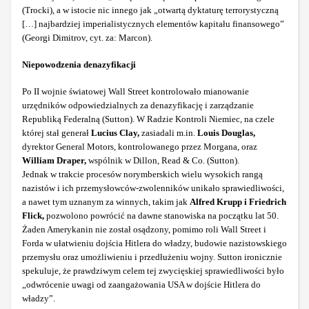
(Trocki), a w istocie nic innego jak „otwartą dyktaturę terrorystyczną
[…] najbardziej imperialistycznych elementów kapitału finansowego”
(Georgi Dimitrov, cyt. za: Marcon).
Niepowodzenia denazyfikacji
Po II wojnie światowej Wall Street kontrolowało mianowanie
urzędników odpowiedzialnych za denazyfikację i zarządzanie
Republiką Federalną (Sutton). W Radzie Kontroli Niemiec, na czele
której stał generał
Lucius Clay,
zasiadali m.in.
Louis Douglas,
dyrektor General Motors, kontrolowanego przez Morgana, oraz
William Draper,
wspólnik w Dillon, Read & Co. (Sutton).
Jednak w trakcie procesów norymberskich wielu wysokich rangą
nazistów i ich przemysłowców-zwolenników unikało sprawiedliwości,
a nawet tym uznanym za winnych, takim jak
Alfred Krupp i Friedrich
Flick,
pozwolono powrócić na dawne stanowiska na początku lat 50.
Żaden Amerykanin nie został osądzony, pomimo roli Wall Street i
Forda w ułatwieniu dojścia Hitlera do władzy, budowie nazistowskiego
przemysłu oraz umożliwieniu i przedłużeniu wojny. Sutton ironicznie
spekuluje, że prawdziwym celem tej zwycięskiej sprawiedliwości było
„odwrócenie uwagi od zaangażowania USA w dojście Hitlera do
władzy”.