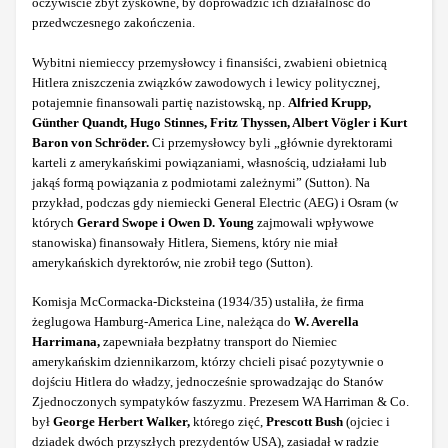
oczywiście zbyt zyskowne, by doprowadzić ich działalność do
przedwczesnego zakończenia.
Wybitni niemieccy przemysłowcy i finansiści, zwabieni obietnicą
Hitlera zniszczenia związków zawodowych i lewicy politycznej,
potajemnie finansowali partię nazistowską, np.
Alfried Krupp,
Günther Quandt, Hugo Stinnes, Fritz Thyssen, Albert Vögler i Kurt
Baron von Schröder.
Ci przemysłowcy byli „głównie dyrektorami
karteli z amerykańskimi powiązaniami, własnością, udziałami lub
jakąś formą powiązania z podmiotami zależnymi” (Sutton). Na
przykład, podczas gdy niemiecki General Electric (AEG) i Osram (w
których
Gerard Swope i Owen D. Young
zajmowali wpływowe
stanowiska) finansowały Hitlera, Siemens, który nie miał
amerykańskich dyrektorów, nie zrobił tego (Sutton).
Komisja McCormacka-Dicksteina (1934/35) ustaliła, że firma
żeglugowa Hamburg-America Line, należąca do
W. Averella
Harrimana,
zapewniała bezpłatny transport do Niemiec
amerykańskim dziennikarzom, którzy chcieli pisać pozytywnie o
dojściu Hitlera do władzy, jednocześnie sprowadzając do Stanów
Zjednoczonych sympatyków faszyzmu. Prezesem WA Harriman & Co.
był
George Herbert Walker,
którego zięć,
Prescott Bush
(ojciec i
dziadek dwóch przyszłych prezydentów USA), zasiadał w radzie