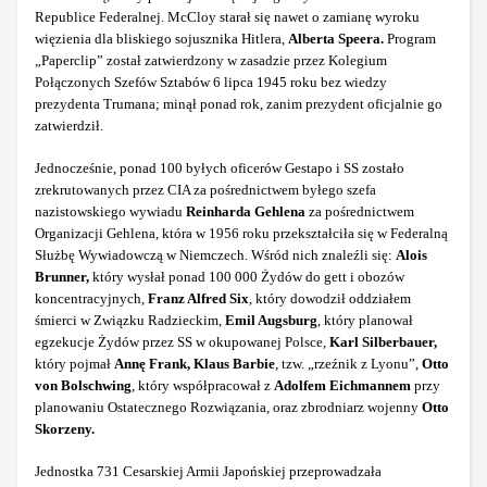
Republice Federalnej. McCloy starał się nawet o zamianę wyroku
więzienia dla bliskiego sojusznika Hitlera,
Alberta Speera.
Program
„Paperclip” został zatwierdzony w zasadzie przez Kolegium
Połączonych Szefów Sztabów 6 lipca 1945 roku bez wiedzy
prezydenta Trumana; minął ponad rok, zanim prezydent oficjalnie go
zatwierdził.
Jednocześnie, ponad 100 byłych oficerów Gestapo i SS zostało
zrekrutowanych przez CIA za pośrednictwem byłego szefa
nazistowskiego wywiadu
Reinharda Gehlena
za pośrednictwem
Organizacji Gehlena, która w 1956 roku przekształciła się w Federalną
Służbę Wywiadowczą w Niemczech. Wśród nich znaleźli się:
Alois
Brunner,
który wysłał ponad 100 000 Żydów do gett i obozów
koncentracyjnych,
Franz Alfred Six
, który dowodził oddziałem
śmierci w Związku Radzieckim,
Emil Augsburg
, który planował
egzekucje Żydów przez SS w okupowanej Polsce,
Karl Silberbauer,
który pojmał
Annę Frank, Klaus Barbie
, tzw. „rzeźnik z Lyonu”,
Otto
von Bolschwing
, który współpracował z
Adolfem Eichmannem
przy
planowaniu Ostatecznego Rozwiązania, oraz zbrodniarz wojenny
Otto
Skorzeny.
Jednostka 731 Cesarskiej Armii Japońskiej przeprowadzała