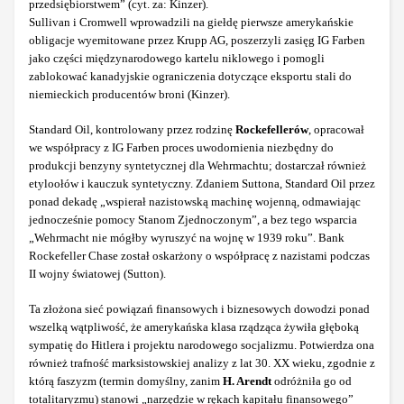
przedsiębiorstwem” (cyt. za: Kinzer).
Sullivan i Cromwell wprowadzili na giełdę pierwsze amerykańskie
obligacje wyemitowane przez Krupp AG, poszerzyli zasięg IG Farben
jako części międzynarodowego kartelu niklowego i pomogli
zablokować kanadyjskie ograniczenia dotyczące eksportu stali do
niemieckich producentów broni (Kinzer).
Standard Oil, kontrolowany przez rodzinę
Rockefellerów
, opracował
we współpracy z IG Farben proces uwodornienia niezbędny do
produkcji benzyny syntetycznej dla Wehrmachtu; dostarczał również
etyloołów i kauczuk syntetyczny. Zdaniem Suttona, Standard Oil przez
ponad dekadę „wspierał nazistowską machinę wojenną, odmawiając
jednocześnie pomocy Stanom Zjednoczonym”, a bez tego wsparcia
„Wehrmacht nie mógłby wyruszyć na wojnę w 1939 roku”. Bank
Rockefeller Chase został oskarżony o współpracę z nazistami podczas
II wojny światowej (Sutton).
Ta złożona sieć powiązań finansowych i biznesowych dowodzi ponad
wszelką wątpliwość, że amerykańska klasa rządząca żywiła głęboką
sympatię do Hitlera i projektu narodowego socjalizmu. Potwierdza ona
również trafność marksistowskiej analizy z lat 30. XX wieku, zgodnie z
którą faszyzm (termin domyślny, zanim
H. Arendt
odróżniła go od
totalitaryzmu) stanowi „narzędzie w rękach kapitału finansowego”