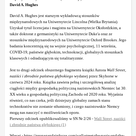
David A. Hughes
David A. Hughes jest starszym wykładowcą stosunków
międzynarodowych na Uniwersytecie Lincolna (Wielka Brytania).
Uzyskał tytuł licencjata i magistra na Uniwersytecie Oksfordzkim, a
także doktorat z germanistyki na Uniwersytecie Duke'a oraz ze
stosunków międzynarodowych na Uniwersytecie Oxford Brookes. Jego
badania koncentrują się na wojnie psychologicznej, 11 września,
COVID-19, państwie głębokim, technokracji, globalnych stosunkach
klasowych i odradzającym się totalitaryzmie.
Jest to drugi odcinek obszernego fragmentu książki Autora
Wall Street,
naziści i zbrodnie państwa głębokiego
wydanej przez Skyhorse w
czerwcu 2024 roku. Książka zawiera pełną i szczegółową analizę
ciągłości między gospodarką polityczną nazistowskich Niemiec lat 30.
XX wieku a gospodarką polityczną Zachodu od 2020 roku. Wyjaśnia
również, co nas czeka, jeśli dzisiejszy globalny zamach stanu
technokratów nie zostanie stłumiony, i czego nazistowskie Niemcy
mogą nas nauczyć o możliwościach oporu.
Pierwszy odcinek opublikowaliśmy w SN Nr 2/26 -
Wall Street, naziści
i zbrodnie państwa głębokiego (1)
Więcej -
https://propagandainfocus.com/wall-street-the-nazis-and-the-