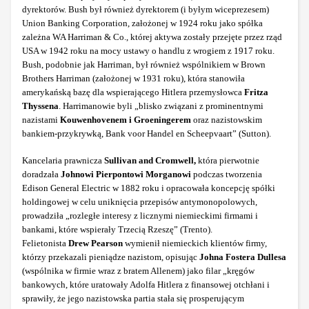
dyrektorów. Bush był również dyrektorem (i byłym wiceprezesem)
Union Banking Corporation, założonej w 1924 roku jako spółka
zależna WA Harriman & Co., której aktywa zostały przejęte przez rząd
USA w 1942 roku na mocy ustawy o handlu z wrogiem z 1917 roku.
Bush, podobnie jak Harriman, był również wspólnikiem w Brown
Brothers Harriman (założonej w 1931 roku), która stanowiła
amerykańską bazę dla wspierającego Hitlera przemysłowca
Fritza
Thyssena
. Harrimanowie byli „blisko związani z prominentnymi
nazistami
Kouwenhovenem i Groeningerem
oraz nazistowskim
bankiem-przykrywką, Bank voor Handel en Scheepvaart” (Sutton).
Kancelaria prawnicza
Sullivan and Cromwell,
która pierwotnie
doradzała
Johnowi Pierpontowi Morganowi
podczas tworzenia
Edison General Electric w 1882 roku i opracowała koncepcję spółki
holdingowej w celu uniknięcia przepisów antymonopolowych,
prowadziła „rozległe interesy z licznymi niemieckimi firmami i
bankami, które wspierały Trzecią Rzeszę” (Trento).
Felietonista
Drew Pearson
wymienił niemieckich klientów firmy,
którzy przekazali pieniądze nazistom, opisując
Johna Fostera Dullesa
(wspólnika w firmie wraz z bratem Allenem) jako filar „kręgów
bankowych, które uratowały Adolfa Hitlera z finansowej otchłani i
sprawiły, że jego nazistowska partia stała się prosperującym