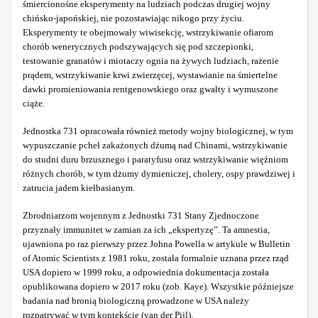
śmiercionośne eksperymenty na ludziach podczas drugiej wojny
chińsko-japońskiej, nie pozostawiając nikogo przy życiu.
Eksperymenty te obejmowały wiwisekcję, wstrzykiwanie ofiarom
chorób wenerycznych podszywających się pod szczepionki,
testowanie granatów i miotaczy ognia na żywych ludziach, rażenie
prądem, wstrzykiwanie krwi zwierzęcej, wystawianie na śmiertelne
dawki promieniowania rentgenowskiego oraz gwałty i wymuszone
ciąże.
Jednostka 731 opracowała również metody wojny biologicznej, w tym
wypuszczanie pcheł zakażonych dżumą nad Chinami, wstrzykiwanie
do studni duru brzusznego i paratyfusu oraz wstrzykiwanie więźniom
różnych chorób, w tym dżumy dymieniczej, cholery, ospy prawdziwej i
zatrucia jadem kiełbasianym.
Zbrodniarzom wojennym z Jednostki 731 Stany Zjednoczone
przyznały immunitet w zamian za ich „ekspertyzę”. Ta amnestia,
ujawniona po raz pierwszy przez Johna Powella w artykule w Bulletin
of Atomic Scientists z 1981 roku, została formalnie uznana przez rząd
USA dopiero w 1999 roku, a odpowiednia dokumentacja została
opublikowana dopiero w 2017 roku (zob. Kaye). Wszystkie późniejsze
badania nad bronią biologiczną prowadzone w USA należy
rozpatrywać w tym kontekście (van der Pijl).