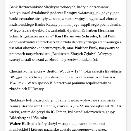
Bank Rozrachunków Międzynarodowych, który nieprzerwanie
kontynuował działalność podczas II wojny światowej, jak gdyby jego
banki centralne nie były ze sobą w stanie wojny, przyjmował złoto z
nazistowskiego Banku Rzeszy pomimo jego wątpliwego pochodzenia.
W jego radzie dyrektorów zasiadali: dyrektor IG Farben
Hermann
Schmitz,
„akuszer nazizmu”
Kurt Baron von Schröder, Emil Puhl,
odpowiedzialny za przetwarzanie złota dentystycznego zrabowanego z
ust ofiar obozów koncentracyjnych, oraz
Walther Funk,
nazywany w
procesach norymberskich „Bankierem Złotych Zębów”. Wszyscy
czterej zostali skazani za zbrodnie przeciwko ludzkości.
Chociaż konferencja w Bretton Woods w 1944 roku zaleciła likwidację
BIS „jak najszybciej”, nie doszło do tego, a zalecenie to cofnięto w
1948 roku. W ten sposób BIS przetrwał pomimo współudziału w
zbrodniach III Rzeszy.
Niektórzy byli naziści objęli później bardzo wpływowe stanowiska.
Książę Bernhard
z Holandii, który służył w SS na początku lat 30. XX
wieku, zanim dołączył do IG Farben, był współzałożycielem grupy
Bilderberg w 1954 roku.
Walter Hallstein
, który służył w stopniu porucznika w armii
niemieckiej i którego nazwisko zostało zaproponowane przez