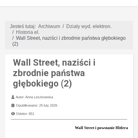
Jesteś tutaj:
Archiwum
Działy wyd. elektron.
Historia el.
Wall Street, naziści i zbrodnie państwa głębokiego
(2)
Wall Street, naziści i
zbrodnie państwa
głębokiego (2)
Szczegóły
Autor:
Anna Leszkowska
Opublikowano: 25 luty 2026
Odsłon: 651
Wall Street i powstanie Hitlera