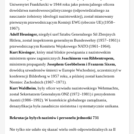
Uniwersytet Frankfurcki w 1944 roku jako potencjalnego oficera
dowództwa narodowosocjalistycznego (odpowiedzialnego za
nauczanie żołnierzy ideologii nazistowskiej), został mianowany
pierwszym przewodniczącym Komisji EWG (obecnie UE) (1958–
1967).
Adolf Heusinger,
niegdyś szef Sztabu Generalnego Sił Zbrojnych
Hitlera, został inspektorem generalnym Bundeswehry (1957–1961) i
przewodniczącym Komitetu Wojskowego NATO (1961–1964).
Kurt Kiesinger
, który miał bliskie powiązania z nazistowskim
ministrem spraw zagranicznych
Joachimem von Ribbentropem,
ministrem propagandy
Josephem Goebbelsem i Franzem Sixem,
dowódcą szwadronów śmierci w Europie Wschodniej, uczestniczył w
konferencji Bilderberg w 1957 roku, a później został kanclerzem
Niemiec Zachodnich (1967–1971).
Kurt Waldheim
, były oficer wywiadu nazistowskiego Wehrmachtu,
został Sekretarzem Generalnym ONZ (1972–1981) i prezydentem
Austrii (1986–1992). W kontekście globalnego zarządzania,
denazyfikacja była zasadniczo nieistotna i systematycznie unikana.
Rekrutacja byłych nazistów i personelu jednostki 731
Nie tylko nie udało się skazać wielu osób odpowiedzialnych za II