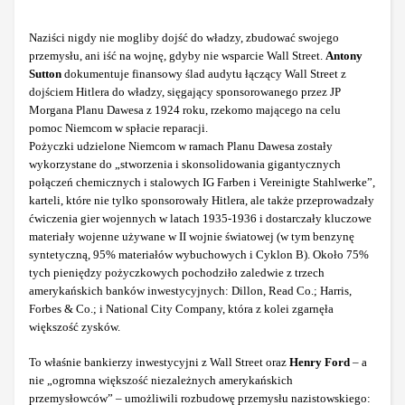
Naziści nigdy nie mogliby dojść do władzy, zbudować swojego
przemysłu, ani iść na wojnę, gdyby nie wsparcie Wall Street.
Antony
Sutton
dokumentuje finansowy ślad audytu łączący Wall Street z
dojściem Hitlera do władzy, sięgający sponsorowanego przez JP
Morgana Planu Dawesa z 1924 roku, rzekomo mającego na celu
pomoc Niemcom w spłacie reparacji.
Pożyczki udzielone Niemcom w ramach Planu Dawesa zostały
wykorzystane do „stworzenia i skonsolidowania gigantycznych
połączeń chemicznych i stalowych IG Farben i Vereinigte Stahlwerke”,
karteli, które nie tylko sponsorowały Hitlera, ale także przeprowadzały
ćwiczenia gier wojennych w latach 1935-1936 i dostarczały kluczowe
materiały wojenne używane w II wojnie światowej (w tym benzynę
syntetyczną, 95% materiałów wybuchowych i Cyklon B). Około 75%
tych pieniędzy pożyczkowych pochodziło zaledwie z trzech
amerykańskich banków inwestycyjnych: Dillon, Read Co.; Harris,
Forbes & Co.; i National City Company, która z kolei zgarnęła
większość zysków.
To właśnie bankierzy inwestycyjni z Wall Street oraz
Henry Ford
– a
nie „ogromna większość niezależnych amerykańskich
przemysłowców” – umożliwili rozbudowę przemysłu nazistowskiego: