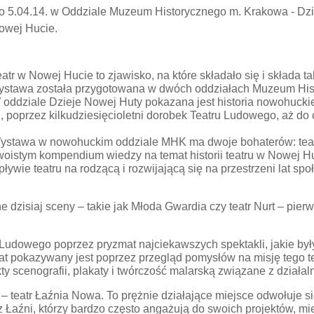
o 5.04.14. w Oddziale Muzeum Historycznego m. Krakowa - Dzi
owej Hucie.
eatr w Nowej Hucie to zjawisko, na które składało się i składa 
ystawa została przygotowana w dwóch oddziałach Muzeum His
 oddziale Dzieje Nowej Huty pokazana jest historia nowohuckieg
., poprzez kilkudziesięcioletni dorobek Teatru Ludowego, aż d
ystawa w nowohuckim oddziale MHK ma dwoje bohaterów: teatr 
woistym kompendium wiedzy na temat historii teatru w Nowej H
pływie teatru na rodzącą i rozwijającą się na przestrzeni lat 
 dzisiaj sceny – takie jak Młoda Gwardia czy teatr Nurt – pie
 Ludowego poprzez pryzmat najciekawszych spektakli, jakie by
t pokazywany jest poprzez przegląd pomysłów na misję tego teat
 scenografii, plakaty i twórczość malarską związane z działaln
eatr Łaźnia Nowa. To prężnie działające miejsce odwołuje się m
 Łaźni, którzy bardzo często angażują do swoich projektów, m