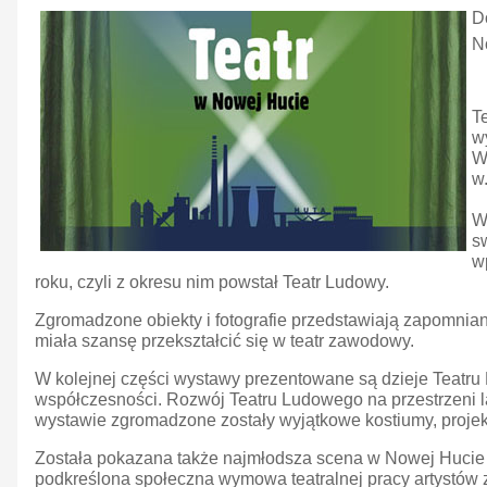
D
N
T
w
W
w
W
s
w
roku, czyli z okresu nim powstał Teatr Ludowy.
Zgromadzone obiekty i fotografie przedstawiają zapomniane
miała szansę przekształcić się w teatr zawodowy.
W kolejnej części wystawy prezentowane są dzieje Teatru
współczesności. Rozwój Teatru Ludowego na przestrzeni la
wystawie zgromadzone zostały wyjątkowe kostiumy, projekty
Została pokazana także najmłodsza scena w Nowej Hucie – t
podkreślona społeczna wymowa teatralnej pracy artystów z