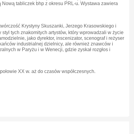
ią Nową tabliczek bhp z okresu PRL-u. Wystawa zawiera
wórczość Krystyny Skuszanki, Jerzego Krasowskiego i
tyl tych znakomitych artystów, który wprowadzali w życie
modzielnie, jako dyrektor, inscenizator, scenograf i reżyser
ańców industrialnej dzielnicy, ale również znawców i
tralnych w Paryżu i w Wenecji, gdzie zyskał rozgłos i
w połowie XX w. aż do czasów współczesnych.