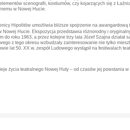
 elementów scenografii, kostiumów, czy kojarzących się z Łaźn
ralnemu w Nowej Hucie.
cy Hipolitów umożliwia bliższe spojrzenie na awangardową t
owej Hucie. Ekspozycja przedstawia różnorodny i oryginalny s
m do roku 1963, a przez kolejne trzy lata Józef Szajna działał sa
ego z tego okresu wzbudzały zainteresowanie nie tylko mieszk
łowie lat 50. XX w. zespół Ludowego wystąpił na festiwalach tea
zieje życia teatralnego Nowej Huty – od czasów jej powstania 