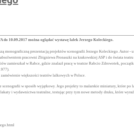
do 10.09.2017 można oglądać wystawę lalek Jerzego Koleckiego.
szą monograficzną prezentacją projektów scenografii Jerzego Koleckiego. Autor -
absolwentem pracowni Zbigniewa Pronaszki na krakowskiej ASP i do świata teatru d
ów zamieszkał w Rabce, gdzie znalazł pracę w teatrze Rabcio Zdrowotek, początkow
1977).
 zamówienie większości teatrów lalkowych w Polsce.
 scenografii w sposób wyjątkowy. Jego projekty to malarskie miniatury, które po 
plakaty i wydawnictwa teatralne, testując przy tym nowe metody druku, które wy
iego.html