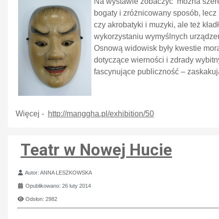
Na wystawie zobaczyć można szereg 
bogaty i zróżnicowany sposób, lecz 
czy akrobatyki i muzyki, ale też kła
wykorzystaniu wymyślnych urządzeń
Osnową widowisk były kwestie moral
dotyczące wierności i zdrady wybitn
fascynujące publiczność – zaskakują
Więcej -
http://manggha.pl/exhibition/50
Teatr w Nowej Hucie
Szczegóły
Autor:
ANNA LESZKOWSKA
Opublikowano: 26 luty 2014
Odsłon: 2982