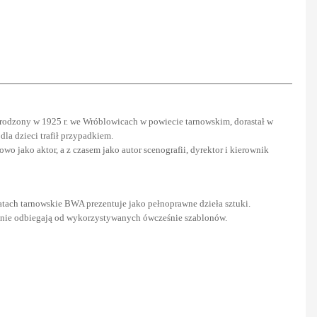
 urodzony w 1925 r. we Wróblowicach w powiecie tarnowskim, dorastał w
la dzieci trafił przypadkiem.
o jako aktor, a z czasem jako autor scenografii, dyrektor i kierownik
latach tarnowskie BWA prezentuje jako pełnoprawne dzieła sztuki.
raźnie odbiegają od wykorzystywanych ówcześnie szablonów.