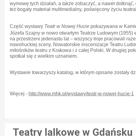
wymowę tych działań, a także zobaczyć, a nawet dotknąć,
też bogaty materiał multimedialny, poświęcony życiu teat
Część wystawy
Teatr w Nowej Hucie
pokazywana w Kamieni
Józefa Szajny w nowo otwartym Teatrze Ludowym (1955) w N
na przestrzeni jedenastu lat – wszyscy troje pracowali raze
nowohuckiej sceny. Nowatorskie inscenizacje Teatru Ludow
miłośników teatru z Krakowa i z całej Polski. W drugiej po
spotkał się z wielkim uznaniem.
Wystawie towarzyszy katalog, w którym opisane zostały d
Więcej -
http://www.mhk.pl/wystawy/teatr-w-nowej-hucie-1
Teatry lalkowe w Gdańsku