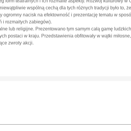
form teatralnych i ich rozmaite aspekty. Rozwój kulturowy w 
niewątpliwie wspólną cechą dla tych różnych tradycji było to, ż
dły ogromny nacisk na efektowność i prezentację tematu w sposób
 i rozmaitych zabiegów).
ne lub religijne. Prezentowano tym samym całą gamę ludzkich 
ych postaci w kraju. Przedstawienia obfitowały w wątki miłosne,
ce zwroty akcji.