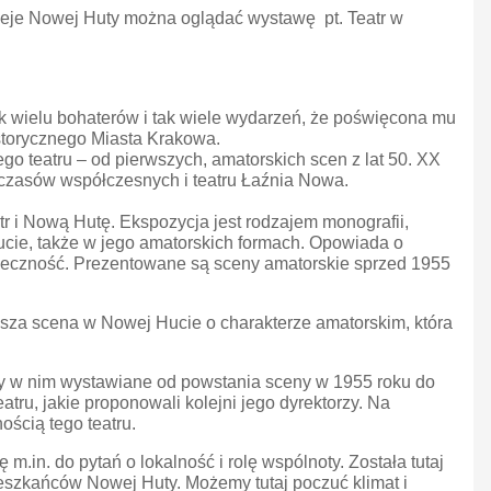
eje Nowej Huty można oglądać wystawę pt. Teatr w
tak wielu bohaterów i tak wiele wydarzeń, że poświęcona mu
torycznego Miasta Krakowa.
o teatru – od pierwszych, amatorskich scen z lat 50. XX
o czasów współczesnych i teatru Łaźnia Nowa.
i Nową Hutę. Ekspozycja jest rodzajem monografii,
ucie, także w jego amatorskich formach. Opowiada o
społeczność. Prezentowane są sceny amatorskie sprzed 1955
rwsza scena w Nowej Hucie o charakterze amatorskim, która
ły w nim wystawiane od powstania sceny w 1955 roku do
ru, jakie proponowali kolejni jego dyrektorzy. Na
ością tego teatru.
.in. do pytań o lokalność i rolę wspólnoty. Została tutaj
ieszkańców Nowej Huty. Możemy tutaj poczuć klimat i