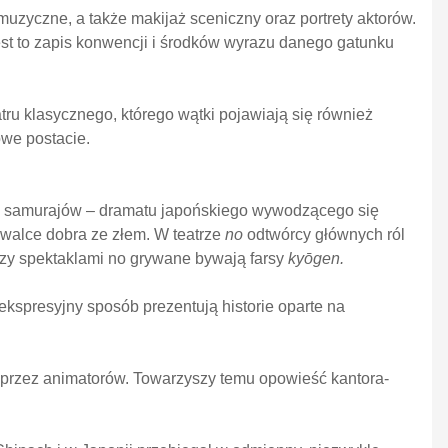
muzyczne, a także makijaż sceniczny oraz portrety aktorów.
st to zapis konwencji i środków wyrazu danego gatunku
ru klasycznego, którego wątki pojawiają się również
owe postacie.
ki samurajów – dramatu japońskiego wywodzącego się
 walce dobra ze złem. W teatrze
no
odtwórcy głównych ról
dzy spektaklami no grywane bywają farsy
kyōgen.
kspresyjny sposób prezentują historie oparte na
e przez animatorów. Towarzyszy temu opowieść kantora-