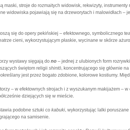
maski, stroje do rozmaitych widowisk, rekwizyty, instrumenty 
e widowiska pojawiają się na drzeworytach i malowidłach – je
szą się do opery pekińskiej – efektownego, symbolicznego teat
eatrze cieni, wykorzystującym płaskie, wycinane w skórze ażur
utorzy wystawy sięgają do
no
– jednej z ulubionych form rozryw
szących świętom religii
shintō
, koncentrującego się głównie na
 określany jest przez bogato zdobione, kolorowe kostiumy. Mię
torzy – w efektownych strojach i z wyszukanym makijażem – w e
ółcześnie dziejących się w mieście.
stawia podobne sztuki co
kabuki
, wykorzystując lalki poruszan
grającego na samisenie.