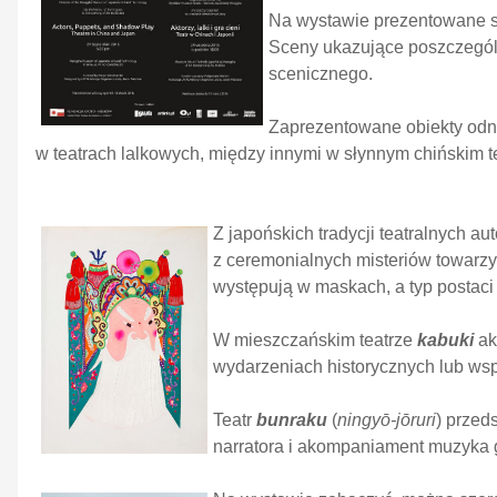
Na wystawie prezentowane są 
Sceny ukazujące poszczególn
scenicznego.
Zaprezentowane obiekty odno
w teatrach lalkowych, między innymi w słynnym chińskim t
Z japońskich tradycji teatralnych a
z ceremonialnych misteriów towarzy
występują w maskach, a typ postaci
W mieszczańskim teatrze
kabuki
ak
wydarzeniach historycznych lub wsp
Teatr
bunraku
(
ningyō-jōruri
) przed
narratora i akompaniament muzyka 