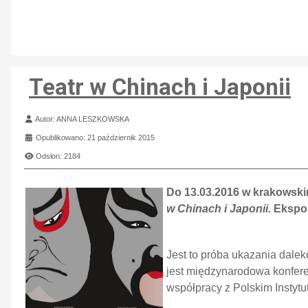
Teatr w Chinach i Japonii
Szczegóły
Autor:
ANNA LESZKOWSKA
Opublikowano: 21 październik 2015
Odsłon: 2184
Do 13.03.2016 w krakowsk
w Chinach i Japonii.
Ekspon
Jest to próba ukazania dale
jest międzynarodowa konfer
współpracy z Polskim Instyt