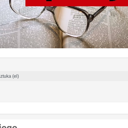
ztuka (el)
iego