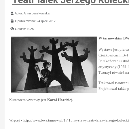
Szczegóły
Autor:
Anna Leszkowska
Opublikowano: 24 lipiec 2017
Odsłon: 1925
W tarnowskim BWA 
Wystawa jest pierw
Ciężkowicach. Był 
Po ukończeniu studi
artystyczny (1961-
Tworzył również na
Traktował tworzenie
Projektował także 
Kuratorem wystawy jest
Karol Hordziej.
Więcej - http://www.bwa.tarnow.pl/1,415,wystawy,teatr-lalek-jerzego-koleck