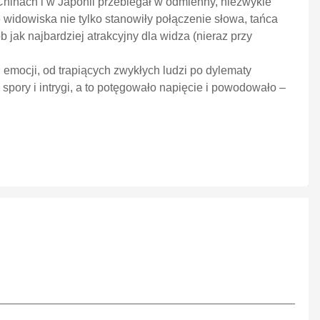
Chinach i w Japonii przebiegał w odmienny, niezwykle
e widowiska nie tylko stanowiły połączenie słowa, tańca
 jak najbardziej atrakcyjny dla widza (nieraz przy
emocji, od trapiących zwykłych ludzi po dylematy
 spory i intrygi, a to potęgowało napięcie i powodowało –