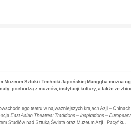
im
Muzeum Sztuki i Techniki Japońskiej Manggha można og
aty pochodzą z muzeów, instytucji kultury, a także ze zbi
kowschodniego teatru w najważniejszych krajach Azji – Chinach
encja
East Asian Theatres: Traditions – Inspirations – European
utem Studiów nad Sztuką Świata oraz Muzeum Azji i Pacyfiku.