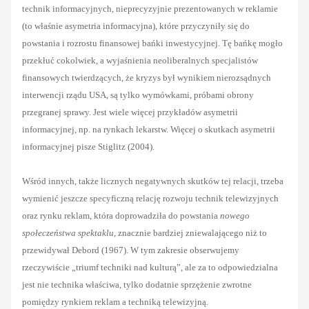
technik informacyjnych, nieprecyzyjnie prezentowanych w reklamie
(to właśnie asymetria informacyjna), które przyczyniły się do
powstania i rozrostu finansowej bańki inwestycyjnej. Tę bańkę mogło
przekłuć cokolwiek, a wyjaśnienia neoliberalnych specjalistów
finansowych twierdzących, że kryzys był wynikiem nierozsądnych
interwencji rządu USA, są tylko wymówkami, próbami obrony
przegranej sprawy. Jest wiele więcej przykładów asymetrii
informacyjnej, np. na rynkach lekarstw. Więcej o skutkach asymetrii
informacyjnej pisze Stiglitz (2004).
Wśród innych, także licznych negatywnych skutków tej relacji, trzeba
wymienić jeszcze specyficzną relację rozwoju technik telewizyjnych
oraz rynku reklam, która doprowadziła do powstania
nowego
społeczeństwa spektaklu,
znacznie bardziej zniewalającego niż to
przewidywał Debord (1967). W tym zakresie obserwujemy
rzeczywiście „triumf techniki nad kulturą”, ale za to odpowiedzialna
jest nie technika właściwa, tylko dodatnie sprzężenie zwrotne
pomiędzy rynkiem reklam a techniką telewizyjną.