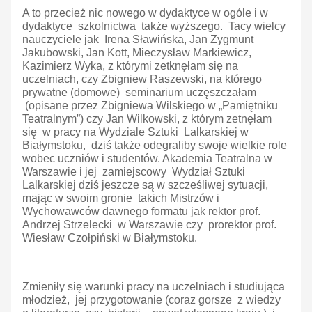
A to przecież nic nowego w dydaktyce w ogóle i w
dydaktyce szkolnictwa także wyższego. Tacy wielcy
nauczyciele jak Irena Sławińska, Jan Zygmunt
Jakubowski, Jan Kott, Mieczysław Markiewicz,
Kazimierz Wyka, z którymi zetknęłam się na
uczelniach, czy Zbigniew Raszewski, na którego
prywatne (domowe) seminarium uczęszczałam
(opisane przez Zbigniewa Wilskiego w „Pamiętniku
Teatralnym”) czy Jan Wilkowski, z którym zetnęłam
się w pracy na Wydziale Sztuki Lalkarskiej w
Białymstoku, dziś także odegraliby swoje wielkie role
wobec uczniów i studentów. Akademia Teatralna w
Warszawie i jej zamiejscowy Wydział Sztuki
Lalkarskiej dziś jeszcze są w szcześliwej sytuacji,
mając w swoim gronie takich Mistrzów i
Wychowawców dawnego formatu jak rektor prof.
Andrzej Strzelecki w Warszawie czy prorektor prof.
Wiesław Czołpiński w Białymstoku.
Zmieniły się warunki pracy na uczelniach i studiująca
młodzież, jej przygotowanie (coraz gorsze z wiedzy