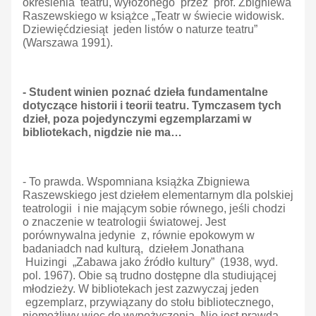
określenia teatru, wyłożonego przez prof. Zbigniewa
Raszewskiego w książce „Teatr w świecie widowisk.
Dziewięćdziesiąt jeden listów o naturze teatru”
(Warszawa 1991).
- Student winien poznać dzieła fundamentalne
dotyczące historii i teorii teatru. Tymczasem tych
dzieł, poza pojedynczymi egzemplarzami w
bibliotekach, nigdzie nie ma…
- To prawda. Wspomniana książka Zbigniewa
Raszewskiego jest dziełem elementarnym dla polskiej
teatrologii i nie mającym sobie równego, jeśli chodzi
o znaczenie w teatrologii światowej. Jest
porównywalna jedynie z, równie epokowym w
badaniadch nad kulturą, dziełem Jonathana
Huizingi „Zabawa jako źródło kultury” (1938, wyd.
pol. 1967). Obie są trudno dostępne dla studiującej
młodzieży. W bibliotekach jest zazwyczaj jeden
egzemplarz, przywiązany do stołu bibliotecznego,
niemożliwy więc do wypożyczenia. Nie jest prawdą,