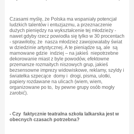
Czasami myślę, że Polska ma wspaniały potencjał
ludzkich talentów i entuzjazmu, a przeznaczenie
dużych pieniędzy na wykształcenie tej młodzieży -
nawet gdyby rzecz powiodła się tylko w 30 procentach
- sprawiłoby, że nasza młodzież zawojowałaby świat
w dziedzinie artystycznej. A te pieniądze są, ale są
marnowane gdzie indziej – na jakieś niepotrzebne
dekorowanie miast z byle powodów, efektowne
przemarsze rozmaitych niszowych grup, jakieś
bezsensowne imprezy widowiskowe, reklamy, szyldy i
światełka szpecące domy i drogi, pisma, ulotki,
papiery rozdawane na ulicach (wiem, wiem,
organizowane po to, by pewne grupy osób mogły
zarobić).
- Czy faktycznie teatralna szkoła lalkarska jest w
obecnych czasach potrzebna?