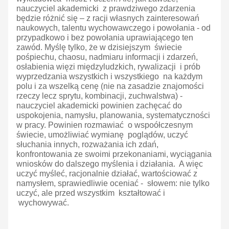
nauczyciel akademicki z prawdziwego zdarzenia
będzie różnić się – z racji własnych zainteresowań
naukowych, talentu wychowawczego i powołania - od
przypadkowo i bez powołania uprawiającego ten
zawód. Myślę tylko, że w dzisiejszym świecie
pośpiechu, chaosu, nadmiaru informacji i zdarzeń,
osłabienia więzi międzyludzkich, rywalizacji i prób
wyprzedzania wszystkich i wszystkiego na każdym
polu i za wszelką cenę (nie na zasadzie znajomości
rzeczy lecz sprytu, kombinacji, zuchwalstwa) -
nauczyciel akademicki powinien zachęcać do
uspokojenia, namysłu, planowania, systematyczności
w pracy. Powinien rozmawiać o wspoółczesnym
świecie, umożliwiać wymianę poglądów, uczyć
słuchania innych, rozważania ich zdań,
konfrontowania ze swoimi przekonaniami, wyciągania
wniosków do dalszego myślenia i działania. A więc
uczyć myśleć, racjonalnie działać, wartościować z
namysłem, sprawiedliwie oceniać - słowem: nie tylko
uczyć, ale przed wszystkim kształtować i
wychowywać.