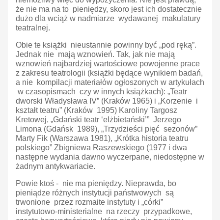
że nie ma na to pieniędzy, skoro jest ich dostatecznie
dużo dla wciąż w nadmiarze wydawanej makulatury
teatralnej.
Obie te książki nieustannie powinny być „pod ręką”.
Jednak nie mają wznowień. Tak, jak nie mają
wznowień najbardziej wartościowe powojenne prace
z zakresu teatrologii (książki będące wynikiem badań,
a nie kompilacji materiałów ogłoszonych w artykułach
w czasopismach czy w innych książkach): „Teatr
dworski Władysława IV”
(Kraków 1965) i „Korzenie i
kształt teatru” (Kraków 1995) Karoliny Targosz
Kretowej, „Gdański teatr ‘elżbietański’”
Jerzego
Limona (Gdańsk 1989), „Trzydzieści pięć sezonów”
Marty Fik (Warszawa 1981), „Krótka historia teatru
polskiego”
Zbigniewa Raszewskiego (1977 i dwa
następne wydania dawno wyczerpane, niedostępne w
żadnym antykwariacie.
Powie ktoś - nie ma pieniędzy. Nieprawda, bo
pieniądze różnych instytucji państwowych są
trwonione przez rozmaite instytuty i „córki”
instytutowo-ministerialne na rzeczy przypadkowe,