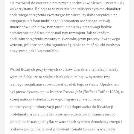
nie rozróżnił dostatecznie precyzyjnie techniki właściwej i systemu jej
wykorzystania. Relacja ta w systemie kapitalistycznym ma charakter
dodatniego sprzężenia zwrotnego: im więcej zysków przyniesie np.
integracja telefonu mobilnego i komputera osobistego, rozwój
smartfonów i tabletów, tym więcej pieniędzy oraz uwagi będzie
poświęcone na dalsze prace nad tym rozwojem. Jak w każdym
dodatnim sprzężeniu zwrotnym, (wywołującym procesy lawinowego
wzrostu, jeśli nie napotka ograniczeń), może to mieć skutki zarówno
pozytywne, jak i katastrofalne.
Wśród licznych pozytywnych skutków charakteru tej relacji należy
wymienić fakt, że to właśnie brak takiej relacji w systemie tzw.
realnego socjalizmu spowodował upadek tego systemu. Upadek ten
był przewidywany np. w książce
Trzecia fala
(Toffler i Toffler 1980), w
której autorzy twierdzili, że wspomagany rynkiem rozwój
automatyzacji i robotyzacji produkcji doprowadzi do likwidacji
proletariatu, a zatem rozwinie się społeczeństwo informacyjne, co
jednak może nastąpić tylko w warunkach systemu demokratycznego i
rynkowego. Opinie te znał prezydent Ronald Reagan, a więc użył