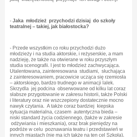
-
Jaka młodzież przychodzi dzisiaj do szkoły
teatralnej – takiej, jak białostocka?
- Przede wszystkim co roku przychodzi dużo
młodzieży i na studia aktorskie, i reżyserskie, a mam
nadzieję, że także na otwierane w roku przyszłym
studia scenografii. I jest to młodzież zachwycająca.
Utalentowana, zainteresowana studiami, słuchająca
z zainteresowaniem, pracowicie ucząca się rzemiosła
– aktorskiego, bardzo trudnego w animacji lalek.
Skrzydla jej podcina obserwowane od kilku lat coraz
słabsze przygotowanie w zakresu historii, także Polski
i literatury oraz nie wszczepiony dostatecznie mocno
nawyk czytania. A także coraz bardziej kiepska
sytuacja materialna, czasem autentyczna bieda –
niski standard życia codziennego, (także w zakresie
odżywiania i mieszkania), oraz brak pieniędzy na
podróże w celu poznawania teatru i przedstawień w
innych miastach (nie ma ich także na ten cel Szkoła).