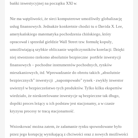
bańki inwestycyjnej na początku XXI w.
Nie ma wątpliwości, że sieci komputerowe umożliwiły globalizację
usług finansowych. Jednakże konkretnie chodzi tu o Davida X. Lee,
amerykańskiego matematyka pochodzenia chińskiego, który
opracował i sprzedał giełdzie Wall Street tzw. formułę kopuły
,
umożliwiającą szybkie obliczanie współczynników korelacji. Dzięki
niej stworzono rzekomo absolutnie bezpieczne portfele inwestycji
finansowych – pochodne instrumentów pochodnych, rynków
mieszkaniowych, itd. Wprowadzanie do obrotu takich „absolutnie
bezpiecznych” inwestycji „napompowało” rynek - zwykły inwestor
uwierzył w bezpieczeństwo tych produktów. Tylko kilku ekspertów
wiedziało, że nieskorelowane inwestycje są bezpieczne tak długo,
dopóki proces leżący u ich podstaw jest stacjonarny, a w czasie
kryzysu procesy te tracą stacjonarność.
Wnioskować można zatem, że załamanie rynku spowodowane było
przez jego korupcję wynikającą z chciwości oraz z nowych możliwości