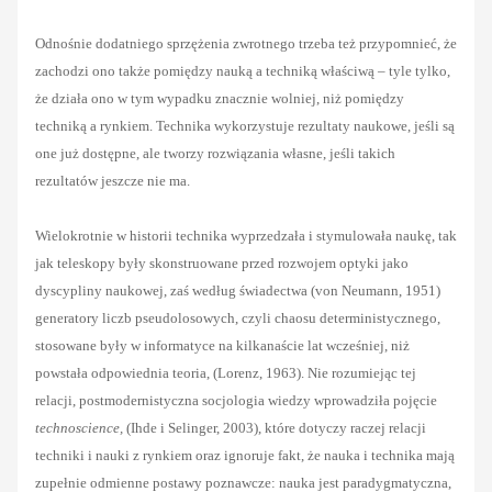
Odnośnie dodatniego sprzężenia zwrotnego trzeba też przypomnieć, że
zachodzi ono także pomiędzy nauką a techniką właściwą – tyle tylko,
że działa ono w tym wypadku znacznie wolniej, niż pomiędzy
techniką a rynkiem. Technika wykorzystuje rezultaty naukowe, jeśli są
one już dostępne, ale tworzy rozwiązania własne, jeśli takich
rezultatów jeszcze nie ma.
Wielokrotnie w historii technika wyprzedzała i stymulowała naukę, tak
jak teleskopy były skonstruowane przed rozwojem optyki jako
dyscypliny naukowej, zaś według świadectwa (von Neumann, 1951)
generatory liczb pseudolosowych, czyli chaosu deterministycznego,
stosowane były w informatyce na kilkanaście lat wcześniej, niż
powstała odpowiednia teoria, (Lorenz, 1963). Nie rozumiejąc tej
relacji, postmodernistyczna socjologia wiedzy wprowadziła pojęcie
technoscience,
(Ihde i Selinger, 2003), które dotyczy raczej relacji
techniki i nauki z rynkiem oraz ignoruje fakt, że nauka i technika mają
zupełnie odmienne postawy poznawcze: nauka jest paradygmatyczna,