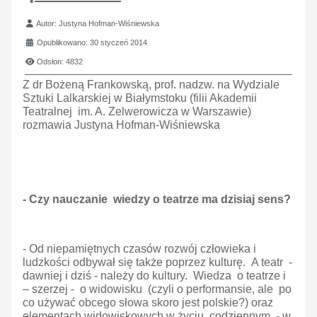
Szczegóły
Autor:
Justyna Hofman-Wiśniewska
Opublikowano: 30 styczeń 2014
Odsłon: 4832
Z dr Bożeną Frankowską, prof. nadzw. na Wydziale
Sztuki Lalkarskiej w Białymstoku (filii Akademii
Teatralnej im. A. Zelwerowicza w Warszawie)
rozmawia Justyna Hofman-Wiśniewska
- Czy nauczanie wiedzy o teatrze ma dzisiaj sens?
- Od niepamiętnych czasów rozwój człowieka i
ludzkości odbywał się także poprzez kulturę. A teatr -
dawniej i dziś - należy do kultury. Wiedza o teatrze i
– szerzej - o widowisku (czyli o performansie, ale po
co używać obcego słowa skoro jest polskie?) oraz
elementach widowiskowych w życiu codziennym - w