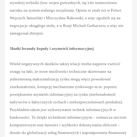
wysokiej techniki (tzw. wojen gwiezdnych, itp.) do wzmocnienia
nacisku na system realnego socjalizmu. Opinie te znali też w Polsce
Wojciech Jaruzelski i Mieczysław Rakowski, a więc zgodzili się na
negocjacje okrągłego stołu, a w Rosji Michaił Gorbaczow, a więc nie
zareagował zbrojnie.
Skutki formuły kopuły i asymetrii informacyjnej
Wśród negatywnych skutków takiej relacji trzeba najpierw zwrócić
uwagę na fakt, że nowe możliwości techniczne skierowane na
jednostronną maksymalizację zysku mogą wręcz powodować
zniekształcenie, korupcję mechanizmu rynkowego m.in. poprzez
powiększenie asymetrii informacyjnej na rynku (nieświadomość
nabywców o faktycznych cechach i niebezpieczeństwach produktu).
Przykładem takim jest wykorzystanie technik informacyjnych w
bankowości. To dzięki technikom informacyjnym – zwłaszcza sieciom
komputerowym oraz łatwości i szybkości dokonywania obliczeń –
doszło do globalizacji usług finansowych i napompowania finansowej