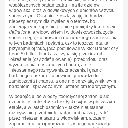
współczesnych badań teatru – na tle dziejów
widowiska oraz widowiskowych elementów w życiu
społecznym. Ostatnio zresztą w ujęciu bardzo
niebezpiecznym dla myślenia o teatrze, bo
zacierającym zupełnie granice pomiędzy teatrem
ex
definitione
a widowiskiem i widowiskowością życia
społecznego, co prowadzi do zupełnego zamieszania
w tych badaniach i pytania, czy to jeszcze nauka,
przynajmniej taka, jaką postulowali Wiktor Brumer czy
Leon Schiller. Nauka zaczyna się przecież od
określenia (czy zdefiniowania) przedmiotu oraz
wyznaczenia obszaru tych badań, a nie
nieustannego rozmywania znaczenia i granic
badanego obszaru. To bowiem prowadzi do
zamieszania i chaosu, a one nie sprzyjają wnikliwym
badaniom i sprawdzalnym ustaleniom teoretycznym.
W podejściu do wiedzy teoretycznej zmieniło się
uznanie jej potrzeby za bezdyskusyjne w pierwszym
etapie, a w latach ostatnich - także nieustanne
rozmywanie przedmiotu badań pod nazwą „teatr”
przez mieszanie teatru z widowiskiem, a zatem
zapomnienie lub ignorowanie jasnego naukowego