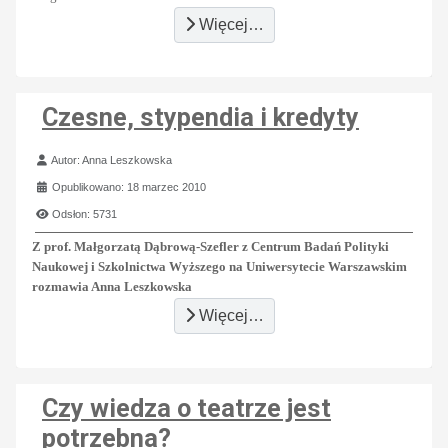
Więcej…
Czesne, stypendia i kredyty
Szczegóły
Autor:
Anna Leszkowska
Opublikowano: 18 marzec 2010
Odsłon: 5731
Z prof. Małgorzatą Dąbrową-Szefler z Centrum Badań Polityki
Naukowej i Szkolnictwa Wyższego na Uniwersytecie Warszawskim
rozmawia Anna Leszkowska
Więcej…
Czy wiedza o teatrze jest
potrzebna?