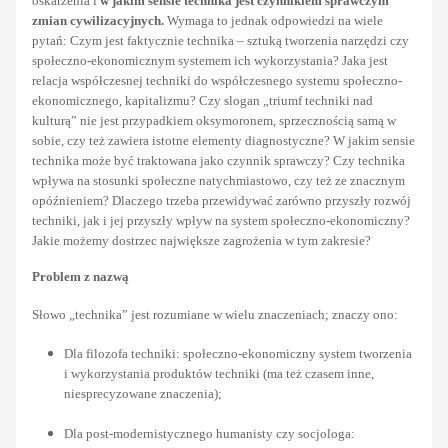
oskarżenia i
w jakim sensie technika jest czynnikiem sprawczym
zmian cywilizacyjnych.
Wymaga to jednak odpowiedzi na wiele
pytań: Czym jest faktycznie technika – sztuką tworzenia narzędzi czy
społeczno-ekonomicznym systemem ich wykorzystania? Jaka jest
relacja współczesnej techniki do współczesnego systemu społeczno-
ekonomicznego, kapitalizmu? Czy slogan „triumf techniki nad
kulturą”
nie jest przypadkiem oksymoronem, sprzecznością samą w
sobie, czy też zawiera istotne elementy diagnostyczne? W jakim sensie
technika może być traktowana jako czynnik sprawczy? Czy technika
wpływa na stosunki społeczne natychmiastowo, czy też ze znacznym
opóźnieniem? Dlaczego trzeba przewidywać zarówno przyszły rozwój
techniki, jak i jej przyszły wpływ na system społeczno-ekonomiczny?
Jakie możemy dostrzec największe zagrożenia w tym zakresie?
Problem z nazwą
Słowo „technika” jest rozumiane w wielu znaczeniach; znaczy ono:
Dla filozofa techniki: społeczno-ekonomiczny system tworzenia
i wykorzystania produktów techniki
(ma też czasem inne,
niesprecyzowane znaczenia);
Dla post-modernistycznego humanisty czy socjologa: