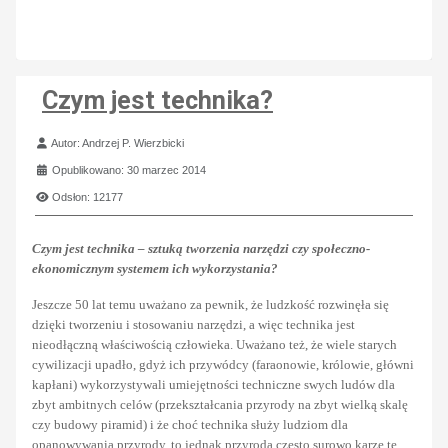
Czym jest technika?
Szczegóły
Autor:
Andrzej P. Wierzbicki
Opublikowano: 30 marzec 2014
Odsłon: 12177
Czym jest technika – sztuką tworzenia narzędzi czy społeczno-
ekonomicznym systemem ich wykorzystania?
Jeszcze 50 lat temu uważano za pewnik, że ludzkość rozwinęła się
dzięki tworzeniu i stosowaniu narzędzi, a więc technika jest
nieodłączną właściwością człowieka. Uważano też, że wiele starych
cywilizacji upadło, gdyż ich przywódcy (faraonowie, królowie, główni
kapłani) wykorzystywali umiejętności techniczne swych ludów dla
zbyt ambitnych celów (przekształcania przyrody na zbyt wielką skalę
czy budowy piramid) i że choć technika służy ludziom dla
opanowywania przyrody, to jednak przyroda często surowo karze te