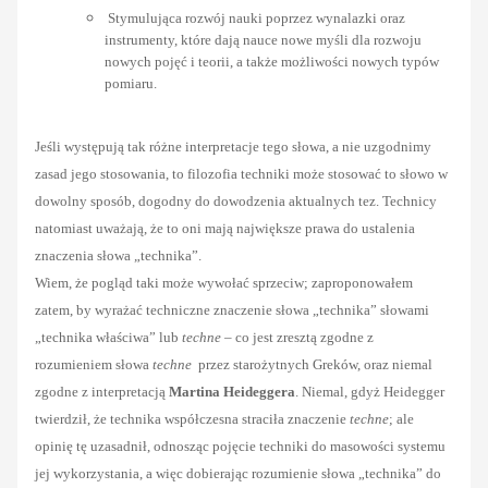
Stymulująca rozwój nauki poprzez wynalazki oraz
instrumenty,
które
dają nauce nowe myśli dla rozwoju
nowych pojęć i teorii, a także możliwości nowych typów
pomiaru.
Jeśli występują tak różne interpretacje tego słowa, a nie uzgodnimy
zasad jego stosowania, to filozofia techniki może stosować to słowo w
dowolny sposób, dogodny do dowodzenia aktualnych tez. Technicy
natomiast uważają, że to oni mają największe prawa do ustalenia
znaczenia słowa „technika”.
Wiem, że pogląd taki może wywołać sprzeciw; zaproponowałem
zatem, by wyrażać techniczne znaczenie słowa „technika” słowami
„technika właściwa” lub
techne
– co jest zresztą zgodne z
rozumieniem słowa
techne
przez starożytnych Greków, oraz niemal
zgodne z interpretacją
Martina Heideggera
. Niemal, gdyż Heidegger
twierdził, że technika współczesna straciła znaczenie
techne
; ale
opinię tę uzasadnił, odnosząc pojęcie techniki do masowości systemu
jej wykorzystania, a więc dobierając rozumienie słowa „technika”
do