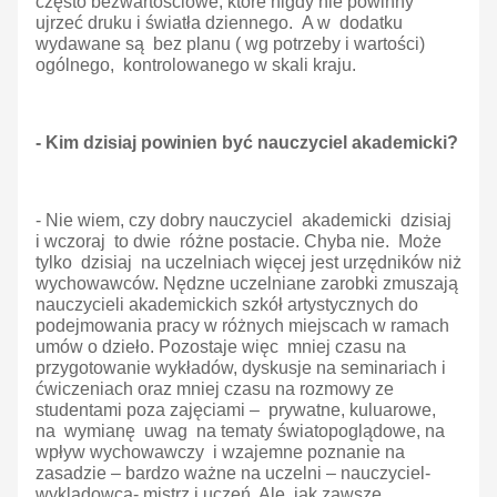
często bezwartościowe, które nigdy nie powinny
ujrzeć druku i światła dziennego. A w dodatku
wydawane są bez planu ( wg potrzeby i wartości)
ogólnego, kontrolowanego w skali kraju.
- Kim dzisiaj powinien być nauczyciel akademicki?
- Nie wiem, czy dobry nauczyciel akademicki dzisiaj
i wczoraj to dwie różne postacie. Chyba nie. Może
tylko dzisiaj na uczelniach więcej jest urzędników niż
wychowawców. Nędzne uczelniane zarobki zmuszają
nauczycieli akademickich szkół artystycznych do
podejmowania pracy w różnych miejscach w ramach
umów o dzieło. Pozostaje więc mniej czasu na
przygotowanie wykładów, dyskusje na seminariach i
ćwiczeniach oraz mniej czasu na rozmowy ze
studentami poza zajęciami – prywatne, kuluarowe,
na wymianę uwag na tematy światopoglądowe, na
wpływ wychowawczy i wzajemne poznanie na
zasadzie – bardzo ważne na uczelni – nauczyciel-
wykladowca- mistrz i uczeń. Ale, jak zawsze,