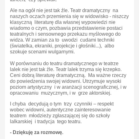
Ale na ogół nie jest tak źle. Teatr dramatyczny na
naszych oczach przemienia się w widowisko - niszczy
klasyczną literaturę dla własnej wypowiedzi nie
wiadomo o czym, pozbawia przedstawienie postaci
teatralnych i sensownego przekazu myślowego do
widza. W zamian za to uwodzi cudami techniki
(światelka, ekraniki, projekcje i głośniki...), albo
szokuje scenami wulgarnymi.
W porównaniu do teatru dramatycznego w teatrze
lalek nie jest tak źle. Teatr lalek trzyma się krzepko.
Ceni dobrą literaturę dramatyczną. Ma ważne rzeczy
do powiedzenia swojej widowni. Utrzymuje wysoki
poziom artystyczny i w aranżacji scenograficznej, i w
opracowaniu muzycznym, i w grze aktorskiej.
I chyba decydują o tym trzy czynniki – respekt
wobec widowni, autentyczne zainteresowanie
teatrem młodzieży zgłaszającej się do szkoły
lalkarskiej i tradycja tego teatru.
- Dziękuję za rozmowę.