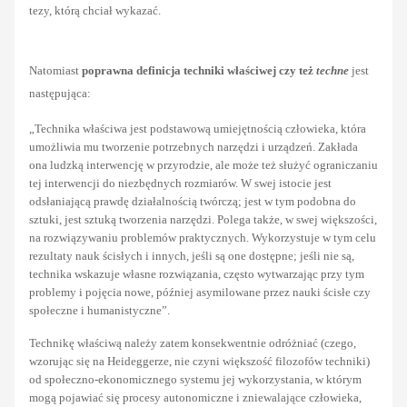
tezy, którą chciał wykazać.
Natomiast
poprawna definicja techniki właściwej czy też
techne
jest
następująca:
„Technika właściwa jest podstawową umiejętnością człowieka, która
umożliwia mu tworzenie potrzebnych narzędzi i urządzeń. Zakłada
ona ludzką interwencję w przyrodzie, ale może też służyć ograniczaniu
tej interwencji do niezbędnych rozmiarów. W swej istocie jest
odsłaniającą prawdę działalnością twórczą; jest w tym podobna do
sztuki, jest sztuką tworzenia narzędzi. Polega także, w swej większości,
na rozwiązywaniu problemów praktycznych. Wykorzystuje w tym celu
rezultaty nauk ścisłych i innych, jeśli są one dostępne; jeśli nie są,
technika wskazuje własne
rozwiązania, często wytwarzając przy tym
problemy i pojęcia nowe, później asymilowane przez nauki ścisłe czy
społeczne i humanistyczne”.
Technikę właściwą należy zatem konsekwentnie odróżniać (czego,
wzorując się na Heideggerze, nie czyni większość filozofów techniki)
od społeczno-ekonomicznego systemu jej wykorzystania, w którym
mogą pojawiać się procesy autonomiczne i zniewalające człowieka,