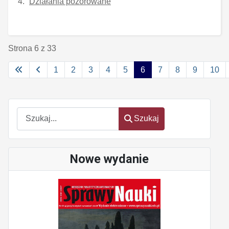
Działania pozorowane
Strona 6 z 33
1
2
3
4
5
6
7
8
9
10
Szukaj
Szukaj
Nowe wydanie