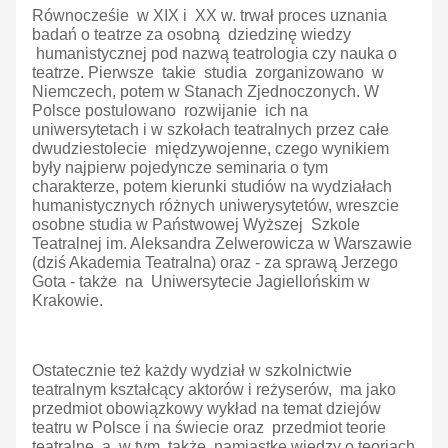
Równocześie w XIX i XX w. trwał proces uznania
badań o teatrze za osobną dziedzinę wiedzy
humanistycznej pod nazwą teatrologia czy nauka o
teatrze. Pierwsze takie studia zorganizowano w
Niemczech, potem w Stanach Zjednoczonych. W
Polsce postulowano rozwijanie ich na
uniwersytetach i w szkołach teatralnych przez całe
dwudziestolecie międzywojenne, czego wynikiem
były najpierw pojedyncze seminaria o tym
charakterze, potem kierunki studiów na wydziałach
humanistycznych różnych uniwerysytetów, wreszcie
osobne studia w Państwowej Wyższej Szkole
Teatralnej im. Aleksandra Zelwerowicza w Warszawie
(dziś Akademia Teatralna) oraz - za sprawą Jerzego
Gota - także na Uniwersytecie Jagiellońskim w
Krakowie.
Ostatecznie też każdy wydział w szkolnictwie
teatralnym kształcący aktorów i reżyserów, ma jako
przedmiot obowiązkowy wykład na temat dziejów
teatru w Polsce i na świecie oraz przedmiot teorie
teatralne, a w tym także namiastkę wiedzy o teoriach