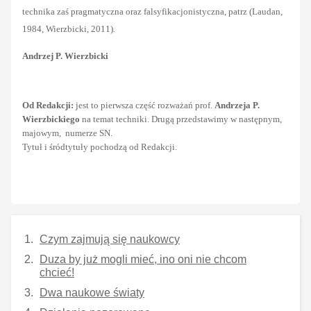
technika zaś pragmatyczna oraz falsyfikacjonistyczna, patrz (Laudan,
1984, Wierzbicki, 2011)
.
Andrzej P. Wierzbicki
Od Redakcji:
jest to pierwsza część rozważań prof.
Andrzeja P.
Wierzbickiego
na temat techniki. Drugą przedstawimy w następnym,
majowym, numerze SN.
Tytuł i śródtytuły pochodzą od Redakcji.
Czym zajmują się naukowcy
Duza by już mogli mieć, ino oni nie chcom
chcieć!
Dwa naukowe światy