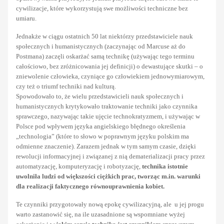
cywilizacje, które wykorzystują swe możliwości techniczne bez
umiaru.
Jednakże w ciągu ostatnich 50 lat niektórzy przedstawiciele nauk
społecznych i humanistycznych (zaczynając od Marcuse aż do
Postmana) zaczęli oskarżać samą technikę (używając tego terminu
całościowo, bez zróżnicowania jej definicji) o dewastujące skutki – o
zniewolenie człowieka, czyniące go człowiekiem jednowymiarowym
,
czy
też o triumf techniki nad kulturą.
Spowodowało to, że wielu przedstawicieli nauk społecznych i
humanistycznych krytykowało traktowanie techniki jako czynnika
sprawczego, nazywając takie ujęcie technokratyzmem, i używając w
Polsce pod wpływem języka angielskiego błędnego określenia
„technologia” (które to słowo w poprawnym języku polskim ma
odmienne znaczenie).
Zarazem jednak w tym samym czasie, dzięki
rewolucji informacyjnej i związanej z nią dematerializacji pracy
przez
automatyzację, komputeryzację i robotyzację,
technika istotnie
uwolniła ludzi od większości ciężkich prac, tworząc m.in. warunki
dla realizacji faktycznego równouprawnienia kobiet.
Te czynniki przygotowały nową epokę cywilizacyjną, ale u jej progu
warto zastanowić się, na ile uzasadnione są wspomniane wyżej