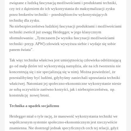
związane z ludzką fascynacją możliwościami i produktami techniki,
czy też z dążeniem do ich wykorzystania do maksymalizacji zysku
przez brokerów techniki
– przedsiębiorców wykorzystujących
technikę dla zysku.
Na niebezpieczeństwa ludzkiej fascynacji produktami i możliwościami
techniki zwrócił już uwagę Heidegger, w jego klasycznym
sformułowaniu: „Tymczasem [w wyniku fascynacji możliwościami
techniki- przyp. APW] człowiek wywyższa siebie i wydaje się sobie
panem świata”.
Tak więc technika właściwa jest umiejętnością człowieka odróżniającą
go od małp (które też wykorzystują narzędzia, ale na ich tworzeniu nie
koncentrują się i nie specjalizują się w nim). Można powiedzieć, że
przestalibyśmy być ludźmi, gdybyśmy zaniechali uprawiania techniki
właściwej. Natomiast jej społeczno-ekonomiczne wykorzystanie niesie
ze sobą oczywiście zarówno korzyści, jak i niebezpieczeństwa, np.
konstrukcję nowej broni.
Technika a upadek socjalizmu
Heidegger miał o tyle rację, że masowość wykorzystania techniki we
współczesnym systemie społeczno-ekonomicznym jest rzeczywiście
znamienna. Nie dostrzegł jednak specyficznych cech tej relacji, gdyż