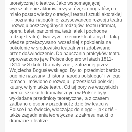
teoretycznej o teatrze. Jako wspomagającej
wykształcenie aktorów, reżyserów, scenografów, co
miało postać wiedzy o tradycji teatru i sztuki aktorskiej
– poznania najogólniej zarysowanego rozwoju teatru
i rozwoju poszczególnych rodzajów teatru (dramat,
opera, balet, pantomima, teatr lalek i pochodne
rodzaje teatru), tworzyw i rzemiosł teatralnych. Taką
wiedzę przekazywano wcześniej z pokolenia na
pokolenie w środowisku teatralnym i zdobywano
przez doświadczenie. Do nauczania praktyków teatru
wprowadzono ją w Polsce dopiero w latach 1811-
1814 w Szkole Dramatycznej, założonej przez
Wojciecha Bogusławskiego. Był to przedmiot bardzo
ogólnie nazwany „historia narodu polskiego” i w jego
ramach mówiono o rozwoju i przeszłości polskiej
kutury, w tym także teatru. Od tej pory we wszystkich
niemal szkołach dramatycznych w Polsce były
wykładane przedmioty teoretyczne, a z czasem
zadbano o osobny przedmiot z dziejów teatru w
Polsce i na świecie, właczając do niego – jak dziś –
także zagadnienia teoretyczne z zakresu nauki o
dramacie i teatrze.