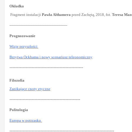
Okładka
Fragment instalacji
Pawła Althamera
przed Zachętą, 2018, fot.
Teresa Maz
-------------------------------------------------
Prognozowanie
Wizje przyszłości
Brzytwa Ockhama i nowy scenariusz teleonomiczny
--------------------------------------------------
Filozofia
Zanikające cnoty etyczne
------------------------------------------------
Politologia
Europa w potrzasku
-----------------------------------------------------------------------