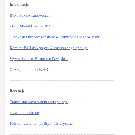
Informacje
Rok nauki w Katowicach
Złoty Medal Chemii 2023
O pokoju i bezpieczeństwie w Komitecie Prognoz PAN
Komitet PAN ds kryzysu klimatycznego apeluje
Wywiad z prof. Brunonen Drwęskim
O tzw. pandemii i WHO
---------------------------------------------------------------------
Recenzje
Transhumanizm okiem antropologa
Stawiam na siebie
Polska - Ukraina - polityki historyczne
----------------------------------------------------------------------