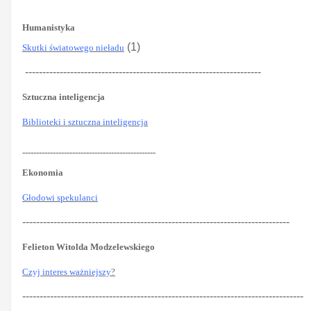
Humanistyka
(1)
Skutki światowego nieładu
--------------------------------------------------------------------
Sztuczna inteligencja
Biblioteki i sztuczna inteligencja
------------------------------------------------
Ekonomia
Głodowi spekulanci
-----------------------------------------------------------------------------
Felieton Witolda Modzelewskiego
Czyj interes ważniejszy
?
---------------------------------------------------------------------------------