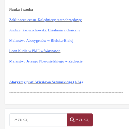
Nauka i sztuka
Zaklinacze czasu. Kolędniczy teatr obrzędowy
Andrzej Zwierzchowski. Działania archaiczne
Malarstwo Aborygenów w Bielsku-Białej
Leon Kudła w PME w Warszawie
Malarstwo Jerzego Nowosielskiego w Zachęcie
------------------------------------------------
Aforyzmy prof. Wiesława Sztumskiego (1/24)
-------------------------------------------------------------------------------
Szukaj
Szukaj