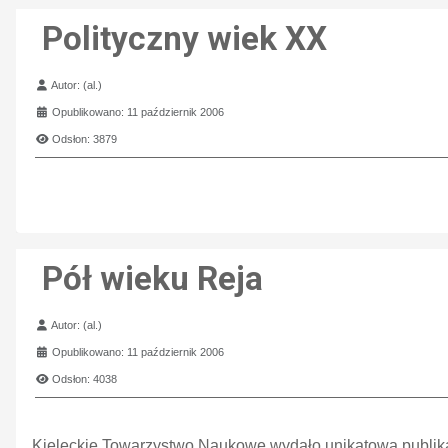
Polityczny wiek XX
Szczegóły
Autor:
(al.)
Opublikowano: 11 październik 2006
Odsłon: 3879
Pół wieku Reja
Szczegóły
Autor:
(al.)
Opublikowano: 11 październik 2006
Odsłon: 4038
Kieleckie Towarzystwo Naukowe wydało unikatową publikac