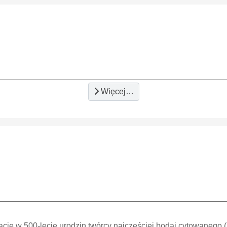
Więcej…
ję w 500-lecie urodzin twórcy najczęściej bodaj cytowanego (