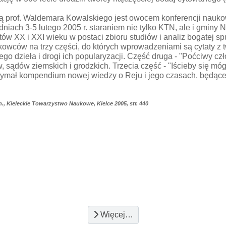
kcją prof. Waldemara Kowalskiego jest owocem konferencji nauko
iach 3-5 lutego 2005 r. staraniem nie tylko KTN, ale i gminy Na
 XX i XXI wieku w postaci zbioru studiów i analiz bogatej sp
wców na trzy części, do których wprowadzeniami są cytaty z t
jego dzieła i drogi ich popularyzacji. Część druga - "Poćciwy c
sądów ziemskich i grodzkich. Trzecia część - "Iścieby się móg
trzymał kompendium nowej wiedzy o Reju i jego czasach, będące
n., Kieleckie Towarzystwo Naukowe, Kielce 2005, str. 440
Więcej…