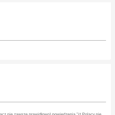
acz nie zawsze prawidłowo) powiedzenia "iż Polacy nie