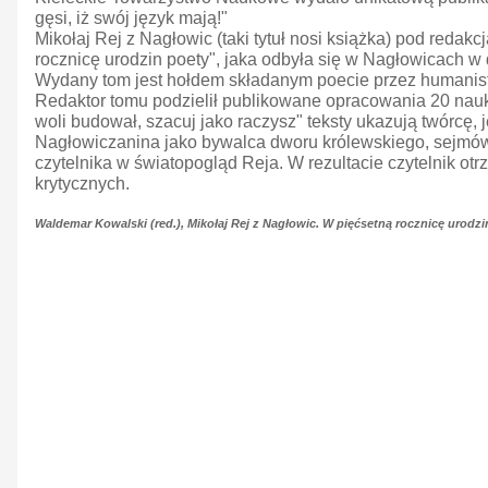
gęsi, iż swój język mają!"
Mikołaj Rej z Nagłowic (taki tytuł nosi książka) pod reda
rocznicę urodzin poety", jaka odbyła się w Nagłowicach w dn
Wydany tom jest hołdem składanym poecie przez humanistów
Redaktor tomu podzielił publikowane opracowania 20 nauko
woli budował, szacuj jako raczysz" teksty ukazują twórcę, 
Nagłowiczanina jako bywalca dworu królewskiego, sejmów, 
czytelnika w światopogląd Reja. W rezultacie czytelnik o
krytycznych.
Waldemar Kowalski (red.), Mikołaj Rej z Nagłowic. W pięćsetną rocznicę urodzi