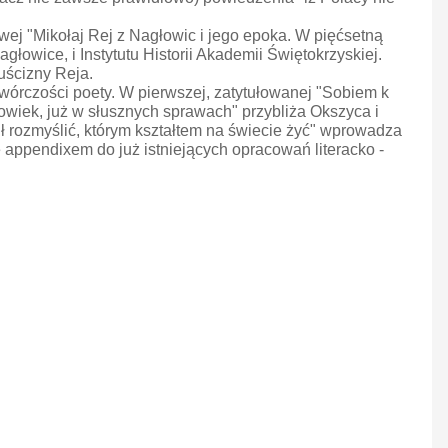
wej "Mikołaj Rej z Nagłowic i jego epoka. W pięćsetną
głowice, i Instytutu Historii Akademii Świętokrzyskiej.
uścizny Reja.
wórczości poety. W pierwszej, zatytułowanej "Sobiem k
złowiek, już w słusznych sprawach" przybliża Okszyca i
ł rozmyślić, którym kształtem na świecie żyć" wprowadza
 appendixem do już istniejących opracowań literacko -