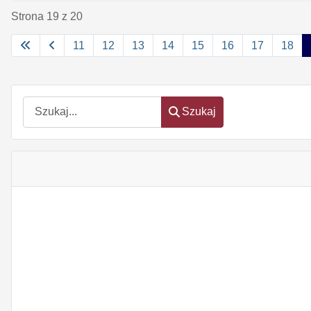
Strona 19 z 20
11
12
13
14
15
16
17
18
Szukaj
Szukaj