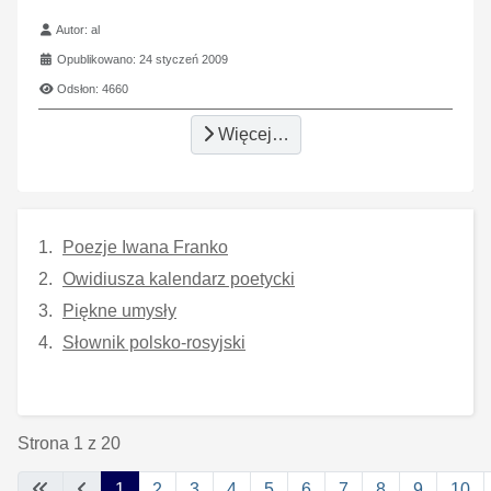
Szczegóły
Autor:
al
Opublikowano: 24 styczeń 2009
Odsłon: 4660
Więcej…
Poezje Iwana Franko
Owidiusza kalendarz poetycki
Piękne umysły
Słownik polsko-rosyjski
Strona 1 z 20
1
2
3
4
5
6
7
8
9
10