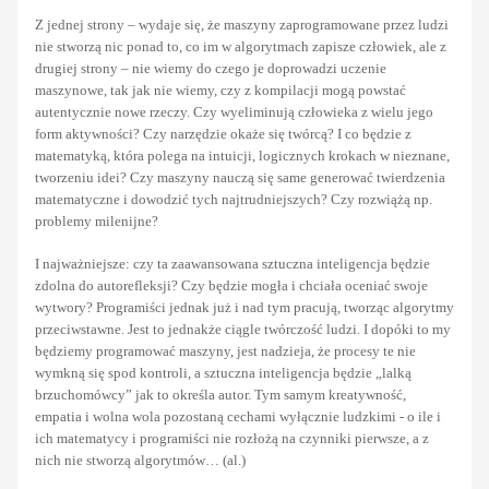
Z jednej strony – wydaje się, że maszyny zaprogramowane przez ludzi
nie stworzą nic ponad to, co im w algorytmach zapisze człowiek, ale z
drugiej strony – nie wiemy do czego je doprowadzi uczenie
maszynowe, tak jak nie wiemy, czy z kompilacji mogą powstać
autentycznie nowe rzeczy. Czy wyeliminują człowieka z wielu jego
form aktywności? Czy narzędzie okaże się twórcą? I co będzie z
matematyką, która polega na intuicji, logicznych krokach w nieznane,
tworzeniu idei? Czy maszyny nauczą się same generować twierdzenia
matematyczne i dowodzić tych najtrudniejszych? Czy rozwiążą np.
problemy milenijne?
I najważniejsze: czy ta zaawansowana sztuczna inteligencja będzie
zdolna do autorefleksji? Czy będzie mogła i chciała oceniać swoje
wytwory? Programiści jednak już i nad tym pracują, tworząc algorytmy
przeciwstawne. Jest to jednakże ciągle twórczość ludzi. I dopóki to my
będziemy programować maszyny, jest nadzieja, że procesy te nie
wymkną się spod kontroli, a sztuczna inteligencja będzie „lalką
brzuchomówcy” jak to określa autor. Tym samym kreatywność,
empatia i wolna wola pozostaną cechami wyłącznie ludzkimi - o ile i
ich matematycy i programiści nie rozłożą na czynniki pierwsze, a z
nich nie stworzą algorytmów… (al.)