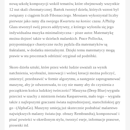
nową szkołę kompozycji wokół tematów, które obejmowały wszystkie
12 nut skali chromatycznej. Bartok tworzył dzieła, których wzrost był
związany z ciągiem liczb Fibonacciego. Messiaen wykorzystał liczby
pierwsze jako ramy dla swojego
Kwartetu na koniec czasu.
A Philip
Glass stworzył swój proces addytywny, z którego wyłoniła się jego
indywidualna muzyka minimalistyczna – pisze autor. Matematykę
można dojrzeć także w dziełach malarskich. Prace Pollocka,
przypominające chaotyczne ruchy pędzla dla matematyków są
fraktalami, w dodatku mierzalnymi. Dzięki temu matematycy mogą
prawie w stu procentach odróżnić oryginał od podróbki.
Skoro dzieła sztuki, które przez wieki ludzie uważali za wynik
natchnienia, wyobraźni, innowacji i wolnej kreacji można policzyć,
zmierzyć, przedstawić w formie algorytmu, a następnie zaprogramować
maszynę, aby je odwzorowała, to czy nie mamy aby do czynienia z
początkiem końca ludzkiej twórczości? Maszyna (Deep Blue) wygrała
przecież w szachy z mistrzem świata Kasparowem, mało tego – wygrała
także z najlepszymi graczami świata najtrudniejszej, starochińskiej gry
go –(AlphaGo). Maszyny umieją już skutecznie podrabiać malarstwo
największych malarzy świata (np. obrazy Rembrandta), komponować i
pisać powieści w określonym stylu, tworzyć eseje, informacje prasowe,
piosenki itd.