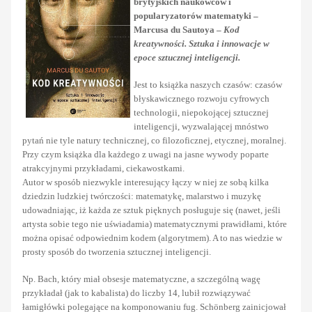
brytyjskich naukowców i
popularyzatorów matematyki –
Marcusa du Sautoya –
Kod
kreatywności. Sztuka i innowacje w
epoce sztucznej inteligencji.
Jest to książka naszych czasów: czasów
błyskawicznego rozwoju cyfrowych
technologii, niepokojącej sztucznej
inteligencji, wyzwalającej mnóstwo
pytań nie tyle natury technicznej, co filozoficznej, etycznej, moralnej.
Przy czym książka dla każdego z uwagi na jasne wywody poparte
atrakcyjnymi przykładami, ciekawostkami.
Autor w sposób niezwykle interesujący łączy w niej ze sobą kilka
dziedzin ludzkiej twórczości: matematykę, malarstwo i muzykę
udowadniając, iż każda ze sztuk pięknych posługuje się (nawet, jeśli
artysta sobie tego nie uświadamia) matematycznymi prawidłami, które
można opisać odpowiednim kodem (algorytmem). A to nas wiedzie w
prosty sposób do tworzenia sztucznej inteligencji.
Np. Bach, który miał obsesje matematyczne, a szczególną wagę
przykładał (jak to kabalista) do liczby 14, lubił rozwiązywać
łamigłówki polegające na komponowaniu fug. Schönberg zainicjował