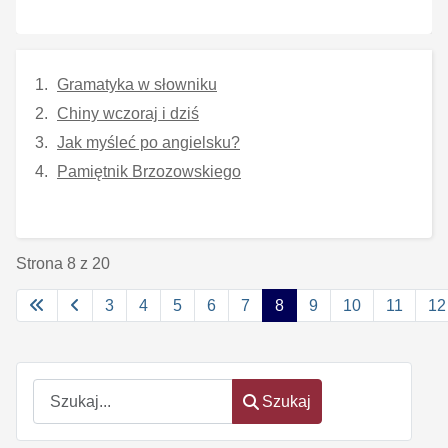
Gramatyka w słowniku
Chiny wczoraj i dziś
Jak myśleć po angielsku?
Pamiętnik Brzozowskiego
Strona 8 z 20
3
4
5
6
7
8
9
10
11
12
Szukaj
Szukaj