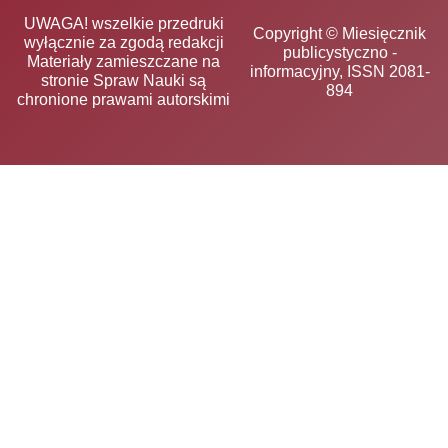
UWAGA! wszelkie przedruki
Copyright © Miesięcznik
wyłącznie za zgodą redakcji
publicystyczno -
Materiały zamieszczane na
informacyjny, ISSN 2081-
stronie Spraw Nauki są
894
chronione prawami autorskimi