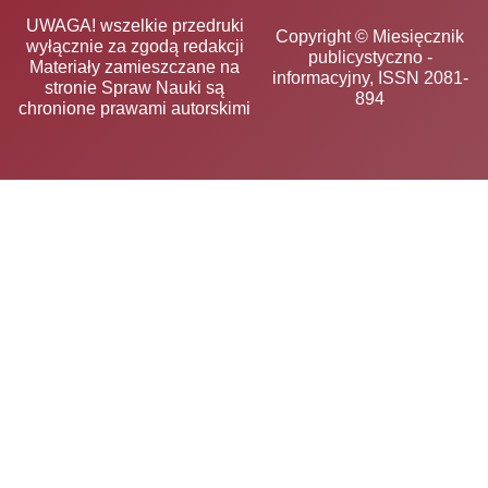
UWAGA! wszelkie przedruki
Copyright © Miesięcznik
wyłącznie za zgodą redakcji
publicystyczno -
Materiały zamieszczane na
informacyjny, ISSN 2081-
stronie Spraw Nauki są
894
chronione prawami autorskimi