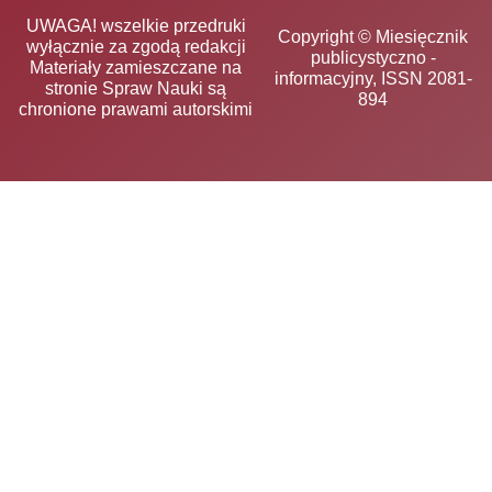
UWAGA! wszelkie przedruki
Copyright © Miesięcznik
wyłącznie za zgodą redakcji
publicystyczno -
Materiały zamieszczane na
informacyjny, ISSN 2081-
stronie Spraw Nauki są
894
chronione prawami autorskimi