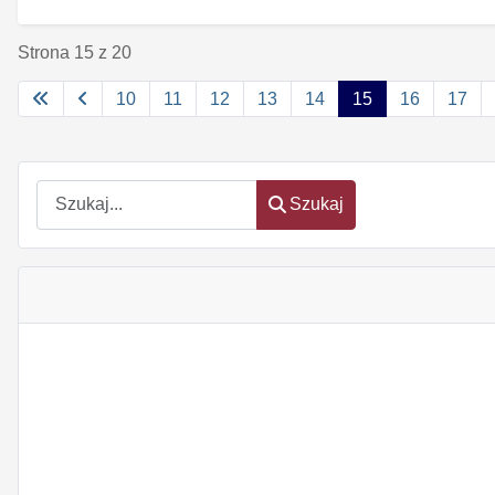
Strona 15 z 20
10
11
12
13
14
15
16
17
Szukaj
Szukaj