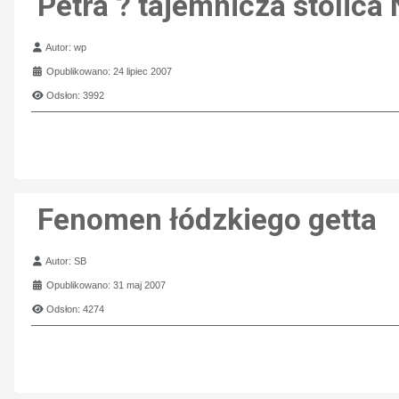
Petra ? tajemnicza stolic
Szczegóły
Autor:
wp
Opublikowano: 24 lipiec 2007
Odsłon: 3992
Fenomen łódzkiego getta
Szczegóły
Autor:
SB
Opublikowano: 31 maj 2007
Odsłon: 4274