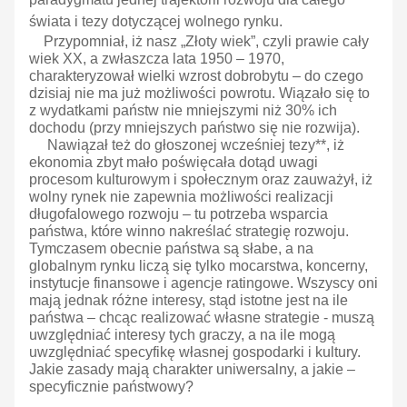
świata i tezy dotyczącej wolnego rynku.
Przypomniał, iż nasz „Złoty wiek”, czyli prawie cały
wiek XX, a zwłaszcza lata 1950 – 1970,
charakteryzował wielki wzrost dobrobytu – do czego
dzisiaj nie ma już możliwości powrotu. Wiązało się to
z wydatkami państw nie mniejszymi niż 30% ich
dochodu (przy mniejszych państwo się nie rozwija).
Nawiązał też do głoszonej wcześniej tezy**, iż
ekonomia zbyt mało poświęcała dotąd uwagi
procesom kulturowym i społecznym oraz zauważył, iż
wolny rynek nie zapewnia możliwości realizacji
długofalowego rozwoju – tu potrzeba wsparcia
państwa, które winno nakreślać strategię rozwoju.
Tymczasem obecnie państwa są słabe, a na
globalnym rynku liczą się tylko mocarstwa, koncerny,
instytucje finansowe i agencje ratingowe. Wszyscy oni
mają jednak różne interesy, stąd istotne jest na ile
państwa – chcąc realizować własne strategie - muszą
uwzględniać interesy tych graczy, a na ile mogą
uwzględniać specyfikę własnej gospodarki i kultury.
Jakie zasady mają charakter uniwersalny, a jakie –
specyficznie państwowy?