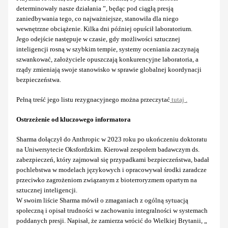
determinowały nasze działania ”, będąc pod ciągłą presją
zaniedbywania tego, co najważniejsze, stanowiła dla niego
wewnętrzne obciążenie. Kilka dni później opuścił laboratorium.
Jego odejście następuje w czasie, gdy możliwości sztucznej
inteligencji rosną w szybkim tempie, systemy oceniania zaczynają
szwankować, założyciele opuszczają konkurencyjne laboratoria, a
rządy zmieniają swoje stanowisko w sprawie globalnej koordynacji
bezpieczeństwa.
Pełną treść jego listu rezygnacyjnego można przeczytać
tutaj .
Ostrzeżenie od kluczowego informatora
Sharma dołączył do Anthropic w 2023 roku po ukończeniu doktoratu
na Uniwersytecie Oksfordzkim. Kierował zespołem badawczym ds.
zabezpieczeń, który zajmował się przypadkami bezpieczeństwa, badał
pochlebstwa w modelach językowych i opracowywał środki zaradcze
przeciwko zagrożeniom związanym z bioterroryzmem opartym na
sztucznej inteligencji.
W swoim liście Sharma mówił o zmaganiach z ogólną sytuacją
społeczną i opisał trudności w zachowaniu integralności w systemach
poddanych presji. Napisał, że zamierza wrócić do Wielkiej Brytanii, „