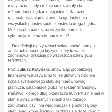
miały różne starty i różnie się rozwijały i ta
różnorodność będzie dalej istnieć. Są różne
racjonalności, stąd dążenie do ujednolicenia
wszystkich państw, społeczeństw, to droga błędna.
Może trzeba patrzeć na wszystko bardziej
cybernetycznie niż ekonomicznie?
Do refleksji o przyszłości świata powrócono po
analizach obecnego kryzysu, który to wątek
zdominował dyskusję po wszystkich dziewięciu
referatach.
Prof.
Juliusz Kotyński,
omawiając globalizację
finansową wskazywał na to, że głównym źródłem
ryzyka systemowego stały się nierównowagi
płatnicze, osłabiające globalny system finansowy.
Państwo, którego dług przekracza 90% PKB nie jest w
stanie wyjść o własnych silach z tak dużego
zadłużenia, czyli nie wiadomo jak się potoczą losy
strefy euro, której średni dług zbliża się do tej granicy