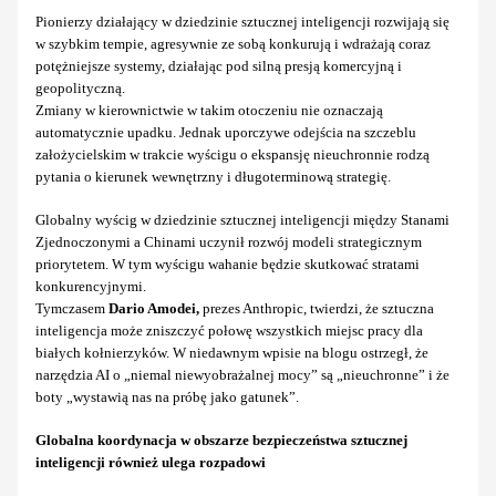
Pionierzy działający w dziedzinie sztucznej inteligencji rozwijają się
w szybkim tempie, agresywnie ze sobą konkurują i wdrażają coraz
potężniejsze systemy, działając pod silną presją komercyjną i
geopolityczną.
Zmiany w kierownictwie w takim otoczeniu nie oznaczają
automatycznie upadku. Jednak uporczywe odejścia na szczeblu
założycielskim w trakcie wyścigu o ekspansję nieuchronnie rodzą
pytania o kierunek wewnętrzny i długoterminową strategię.
Globalny wyścig w dziedzinie sztucznej inteligencji między Stanami
Zjednoczonymi a Chinami uczynił rozwój modeli strategicznym
priorytetem. W tym wyścigu wahanie będzie skutkować stratami
konkurencyjnymi.
Tymczasem
Dario Amodei,
prezes Anthropic, twierdzi, że sztuczna
inteligencja może zniszczyć połowę wszystkich miejsc pracy dla
białych kołnierzyków. W niedawnym wpisie na blogu ostrzegł, że
narzędzia AI o „niemal niewyobrażalnej mocy” są „nieuchronne” i że
boty „wystawią nas na próbę jako gatunek”.
Globalna koordynacja w obszarze bezpieczeństwa sztucznej
inteligencji również ulega rozpadowi