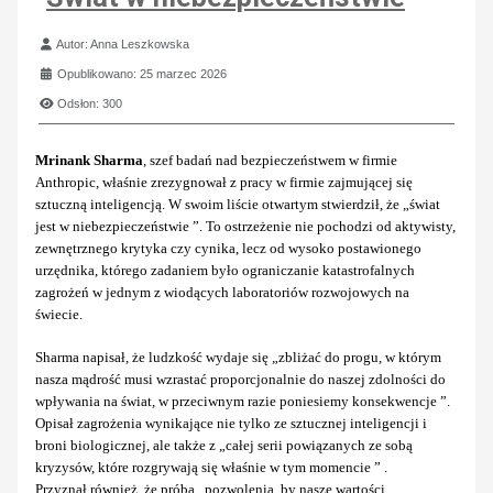
Szczegóły
Autor:
Anna Leszkowska
Opublikowano: 25 marzec 2026
Odsłon: 300
Mrinank Sharma
, szef badań nad bezpieczeństwem w firmie
Anthropic, właśnie zrezygnował z pracy w firmie zajmującej się
sztuczną inteligencją. W swoim liście otwartym stwierdził, że „świat
jest w niebezpieczeństwie ”. To ostrzeżenie nie pochodzi od aktywisty,
zewnętrznego krytyka czy cynika, lecz od wysoko postawionego
urzędnika, którego zadaniem było ograniczanie katastrofalnych
zagrożeń w jednym z wiodących laboratoriów rozwojowych na
świecie.
Sharma napisał, że ludzkość wydaje się „zbliżać do progu, w którym
nasza mądrość musi wzrastać proporcjonalnie do naszej zdolności do
wpływania na świat, w przeciwnym razie poniesiemy konsekwencje ”.
Opisał zagrożenia wynikające nie tylko ze sztucznej inteligencji i
broni biologicznej, ale także z „całej serii powiązanych ze sobą
kryzysów, które rozgrywają się właśnie w tym momencie ” .
Przyznał również, że próba „pozwolenia, by nasze wartości