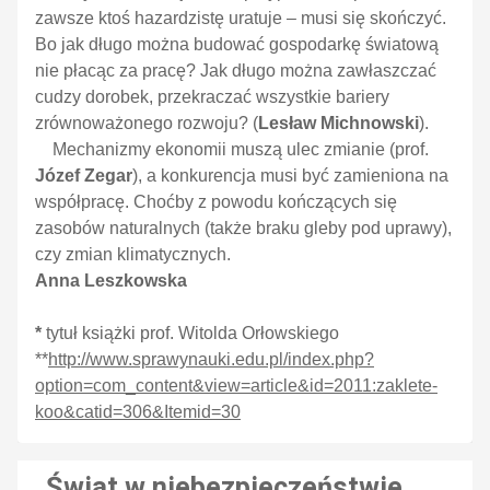
zawsze ktoś hazardzistę uratuje – musi się skończyć.
Bo jak długo można budować gospodarkę światową
nie płacąc za pracę? Jak długo można zawłaszczać
cudzy dorobek, przekraczać wszystkie bariery
zrównoważonego rozwoju? (
Lesław Michnowski
).
Mechanizmy ekonomii muszą ulec zmianie (prof.
Józef Zegar
), a konkurencja musi być zamieniona na
współpracę. Choćby z powodu kończących się
zasobów naturalnych (także braku gleby pod uprawy),
czy zmian klimatycznych.
Anna Leszkowska
*
tytuł książki prof. Witolda Orłowskiego
**
http://www.sprawynauki.edu.pl/index.php?
option=com_content&view=article&id=2011:zaklete-
koo&catid=306&Itemid=30
Świat w niebezpieczeństwie