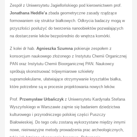
Zespół z Uniwersytetu Jagiellońskiego pod kierownictwem prof.
Jonathana Heddle’a
zbada geometryczne zasady rządzące
formowaniem się struktur białkowych. Odkrycia badaczy mogą w
przyszłości posłużyć do tworzenia nanoobiektów pozwalających
na dostarczenie leków bezpośrednio do wnętrza komórki.
Z kolei dr hab.
Agnieszka Szumna
pokieruje zespołem z
konsorcjum naukowego złożonego z Instytutu Chemii Organicznej
PAN oraz Instytutu Chemii Bioorganicznej PAN. Naukowcy
spróbują skonstruować trójwymiarowe szkielety
supramolekularne, ułatwiające otrzymywanie kryształów białka,
które potrzebne są w procesie projektowania nowych leków.
Prof.
Przemysław Urbańczyk
z Uniwersytetu Kardynała Stefana
Wyszyńskiego w Warszawie zajmie się badaniem dziedzictwa
kulturowego i przyrodniczego polskiej części Puszczy
Białowieskiej. Do tego celu zostaną wykorzystane między innymi
nowe, nieinwazyjne metody prowadzenia prac archeologicznych,