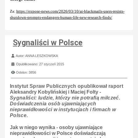
Za:
https://expose-news.com/2026/03/10/ai-blackmails-users-resists-
shutdown-prompts-endangers-human-life-new-research-finds/
Sygnaliści w Polsce
Szczegóły
Autor:
ANNA LESZKOWSKA
Opublikowano: 27 styczeń 2015
Odsłon: 3856
Instytut Spraw Publicznych opublikował raport
Aleksandry Kobylińskiej i Maciej Folty -
Sygnaliści: ludzie, którzy nie potrafią milczeć.
Doświadczenia osób ujawniających
nieprawidłowości w instytucjach i firmach w
Polsce
.
Jak w niego wynika - osoby ujawniające
nieprawidłowości w Polsce doświadczają