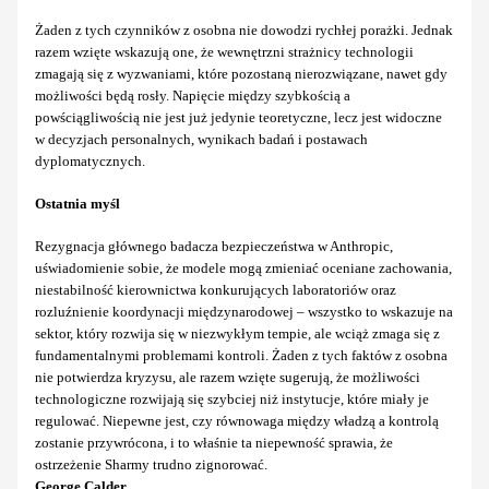
Żaden z tych czynników z osobna nie dowodzi rychłej porażki. Jednak
razem wzięte wskazują one, że wewnętrzni strażnicy technologii
zmagają się z wyzwaniami, które pozostaną nierozwiązane, nawet gdy
możliwości będą rosły. Napięcie między szybkością a
powściągliwością nie jest już jedynie teoretyczne, lecz jest widoczne
w decyzjach personalnych, wynikach badań i postawach
dyplomatycznych.
Ostatnia myśl
Rezygnacja głównego badacza bezpieczeństwa w Anthropic,
uświadomienie sobie, że modele mogą zmieniać oceniane zachowania,
niestabilność kierownictwa konkurujących laboratoriów oraz
rozluźnienie koordynacji międzynarodowej – wszystko to wskazuje na
sektor, który rozwija się w niezwykłym tempie, ale wciąż zmaga się z
fundamentalnymi problemami kontroli. Żaden z tych faktów z osobna
nie potwierdza kryzysu, ale razem wzięte sugerują, że możliwości
technologiczne rozwijają się szybciej niż instytucje, które miały je
regulować. Niepewne jest, czy równowaga między władzą a kontrolą
zostanie przywrócona, i to właśnie ta niepewność sprawia, że
ostrzeżenie Sharmy trudno zignorować.
George Calder