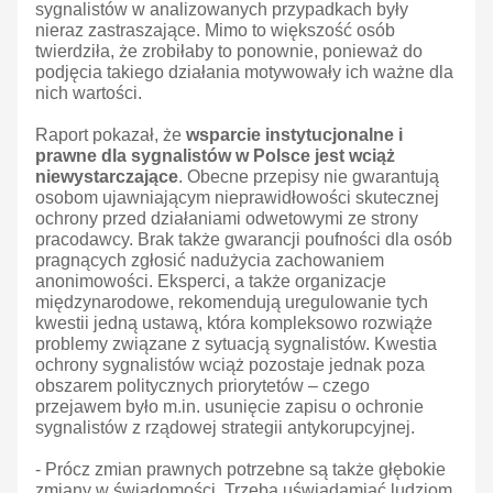
sygnalistów w analizowanych przypadkach były
nieraz zastraszające. Mimo to większość osób
twierdziła, że zrobiłaby to ponownie, ponieważ do
podjęcia takiego działania motywowały ich ważne dla
nich wartości.
Raport pokazał, że
wsparcie instytucjonalne i
prawne dla sygnalistów w Polsce jest wciąż
niewystarczające
. Obecne przepisy nie gwarantują
osobom ujawniającym nieprawidłowości skutecznej
ochrony przed działaniami odwetowymi ze strony
pracodawcy. Brak także gwarancji poufności dla osób
pragnących zgłosić nadużycia zachowaniem
anonimowości. Eksperci, a także organizacje
międzynarodowe, rekomendują uregulowanie tych
kwestii jedną ustawą, która kompleksowo rozwiąże
problemy związane z sytuacją sygnalistów. Kwestia
ochrony sygnalistów wciąż pozostaje jednak poza
obszarem politycznych priorytetów – czego
przejawem było m.in. usunięcie zapisu o ochronie
sygnalistów z rządowej strategii antykorupcyjnej.
- Prócz zmian prawnych potrzebne są także głębokie
zmiany w świadomości. Trzeba uświadamiać ludziom,