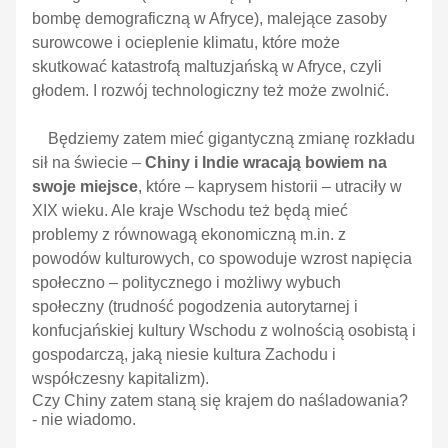
bombę demograficzną w Afryce), malejące zasoby
surowcowe i ocieplenie klimatu, które może
skutkować katastrofą maltuzjańską w Afryce, czyli
głodem. I rozwój technologiczny też może zwolnić.
Będziemy zatem mieć gigantyczną zmianę rozkładu
sił na świecie –
Chiny i Indie wracają bowiem na
swoje miejsce
, które – kaprysem historii – utraciły w
XIX wieku. Ale kraje Wschodu też będą mieć
problemy z równowagą ekonomiczną m.in. z
powodów kulturowych, co spowoduje wzrost napięcia
społeczno – politycznego i możliwy wybuch
społeczny (trudność pogodzenia autorytarnej i
konfucjańskiej kultury Wschodu z wolnością osobistą i
gospodarczą, jaką niesie kultura Zachodu i
współczesny kapitalizm).
Czy Chiny zatem staną się krajem do naśladowania?
- nie wiadomo.