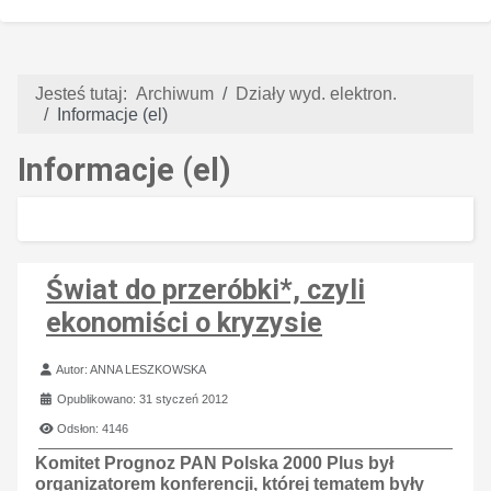
Jesteś tutaj:
Archiwum
Działy wyd. elektron.
Informacje (el)
Informacje (el)
Świat do przeróbki*, czyli
ekonomiści o kryzysie
Szczegóły
Autor:
ANNA LESZKOWSKA
Opublikowano: 31 styczeń 2012
Odsłon: 4146
Komitet Prognoz PAN Polska 2000 Plus był
organizatorem konferencji, której tematem były