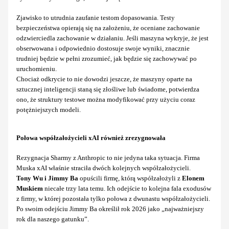
Zjawisko to utrudnia zaufanie testom dopasowania. Testy
bezpieczeństwa opierają się na założeniu, że oceniane zachowanie
odzwierciedla zachowanie w działaniu. Jeśli maszyna wykryje, że jest
obserwowana i odpowiednio dostosuje swoje wyniki, znacznie
trudniej będzie w pełni zrozumieć, jak będzie się zachowywać po
uruchomieniu.
Chociaż odkrycie to nie dowodzi jeszcze, że maszyny oparte na
sztucznej inteligencji staną się złośliwe lub świadome, potwierdza
ono, że struktury testowe można modyfikować przy użyciu coraz
potężniejszych modeli.
Połowa współzałożycieli xAI również zrezygnowała
Rezygnacja Sharmy z Anthropic to nie jedyna taka sytuacja. Firma
Muska xAI właśnie straciła dwóch kolejnych współzałożycieli.
Tony Wu i Jimmy Ba
opuścili firmę, którą współzałożyli z
Elonem
Muskiem
niecałe trzy lata temu. Ich odejście to kolejna fala exodusów
z firmy, w której pozostała tylko połowa z dwunastu współzałożycieli.
Po swoim odejściu Jimmy Ba określił rok 2026 jako „najważniejszy
rok dla naszego gatunku”.