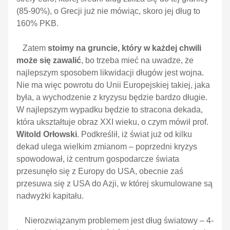
(85-90%), o Grecji już nie mówiąc, skoro jej dług to
160% PKB.
Zatem
stoimy na gruncie, który w każdej chwili
może się zawalić
, bo trzeba mieć na uwadze, że
najlepszym sposobem likwidacji długów jest wojna.
Nie ma więc powrotu do Unii Europejskiej takiej, jaka
była, a wychodzenie z kryzysu będzie bardzo długie.
W najlepszym wypadku będzie to stracona dekada,
która ukształtuje obraz XXI wieku, o czym mówił prof.
Witold Orłowski
. Podkreślił, iż świat już od kilku
dekad ulega wielkim zmianom – poprzedni kryzys
spowodował, iż centrum gospodarcze świata
przesunęło się z Europy do USA, obecnie zaś
przesuwa się z USA do Azji, w której skumulowane są
nadwyżki kapitału.
Nierozwiązanym problemem jest dług światowy – 4-