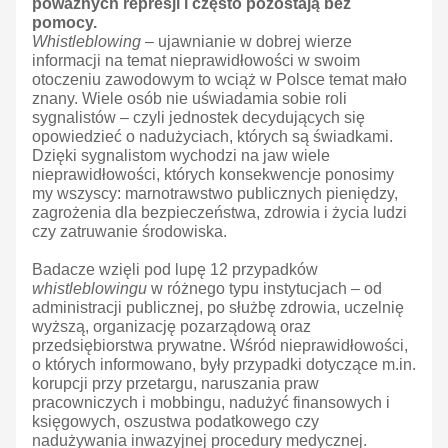
poważnych represji i często pozostają bez
pomocy.
Whistleblowing
– ujawnianie w dobrej wierze
informacji na temat nieprawidłowości w swoim
otoczeniu zawodowym to wciąż w Polsce temat mało
znany. Wiele osób nie uświadamia sobie roli
sygnalistów – czyli jednostek decydujących się
opowiedzieć o nadużyciach, których są świadkami.
Dzięki sygnalistom wychodzi na jaw wiele
nieprawidłowości, których konsekwencje ponosimy
my wszyscy: marnotrawstwo publicznych pieniędzy,
zagrożenia dla bezpieczeństwa, zdrowia i życia ludzi
czy zatruwanie środowiska.
Badacze wzięli pod lupę 12 przypadków
whistleblowingu
w różnego typu instytucjach – od
administracji publicznej, po służbę zdrowia, uczelnię
wyższą, organizację pozarządową oraz
przedsiębiorstwa prywatne. Wśród nieprawidłowości,
o których informowano, były przypadki dotyczące m.in.
korupcji przy przetargu, naruszania praw
pracowniczych i mobbingu, nadużyć finansowych i
księgowych, oszustwa podatkowego czy
nadużywania inwazyjnej procedury medycznej.