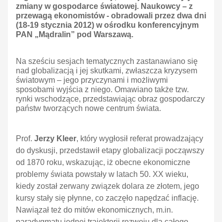
zmiany w gospodarce światowej. Naukowcy – z
przewagą ekonomistów - obradowali przez dwa dni
(18-19 stycznia 2012) w ośrodku konferencyjnym
PAN „Mądralin” pod Warszawą.
Na sześciu sesjach tematycznych zastanawiano się
nad globalizacją i jej skutkami, zwłaszcza kryzysem
światowym – jego przyczynami i możliwymi
sposobami wyjścia z niego. Omawiano także tzw.
rynki wschodzące, przedstawiając obraz gospodarczy
państw tworzących nowe centrum świata.
Prof.
Jerzy Kleer
, który wygłosił referat prowadzający
do dyskusji, przedstawił etapy globalizacji począwszy
od 1870 roku, wskazując, iż obecne ekonomiczne
problemy świata powstały w latach 50. XX wieku,
kiedy został zerwany związek dolara ze złotem, jego
kursy stały się płynne, co zaczęło napędzać inflację.
Nawiązał też do mitów ekonomicznych, m.in.
paradygmatu jednej trajektorii rozwoju dla całego