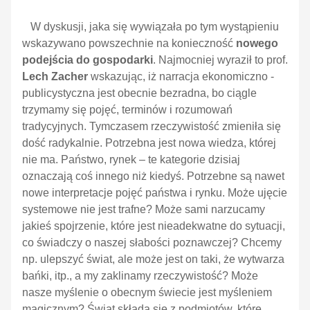
W dyskusji, jaka się wywiązała po tym wystąpieniu
wskazywano powszechnie na konieczność
nowego
podejścia do gospodarki
. Najmocniej wyraził to prof.
Lech Zacher
wskazując, iż narracja ekonomiczno -
publicystyczna jest obecnie bezradna, bo ciągle
trzymamy się pojęć, terminów i rozumowań
tradycyjnych. Tymczasem rzeczywistość zmieniła się
dość radykalnie. Potrzebna jest nowa wiedza, której
nie ma. Państwo, rynek – te kategorie dzisiaj
oznaczają coś innego niż kiedyś. Potrzebne są nawet
nowe interpretacje pojęć państwa i rynku. Może ujęcie
systemowe nie jest trafne? Może sami narzucamy
jakieś spojrzenie, które jest nieadekwatne do sytuacji,
co świadczy o naszej słabości poznawczej? Chcemy
np. ulepszyć świat, ale może jest on taki, że wytwarza
bańki, itp., a my zaklinamy rzeczywistość? Może
nasze myślenie o obecnym świecie jest myśleniem
magicznym? Świat składa się z podmiotów, które