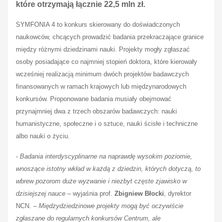
które otrzymają łącznie 22,5 mln zł.
SYMFONIA 4 to konkurs skierowany do doświadczonych
naukowców, chcących prowadzić badania przekraczające granice
między różnymi dziedzinami nauki. Projekty mogły zgłaszać
osoby posiadające co najmniej stopień doktora, które kierowały
wcześniej realizacją minimum dwóch projektów badawczych
finansowanych w ramach krajowych lub międzynarodowych
konkursów. Proponowane badania musiały obejmować
przynajmniej dwa z trzech obszarów badawczych: nauki
humanistyczne, społeczne i o sztuce, nauki ścisłe i techniczne
albo nauki o życiu.
-
Badania interdyscyplinarne na naprawdę wysokim poziomie,
wnoszące istotny wkład w każdą z dziedzin, których dotyczą, to
wbrew pozorom duże wyzwanie i niezbyt częste zjawisko w
dzisiejszej nauce
– wyjaśnia prof.
Zbigniew Błocki
, dyrektor
NCN. –
Międzydziedzinowe projekty mogą być oczywiście
zgłaszane do regularnych konkursów Centrum, ale