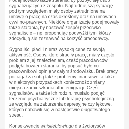
Podejmowano także starania, by pozbyć się osób
sygnalizujących z zespołu. Najtrudniejszą sytuację
pod tym względem miały osoby zatrudnione na
umowę o pracę na czas określony oraz na umowach
cywilno-prawnych. Niektóre organizacje podejmowały
także starania, by nastawić zespół przeciwko
sygnaliście – np. proponując podwyżki tym, którzy
zdecydują się zeznawać na korzyść pracodawcy.
Sygnaliści płacili nieraz wysoką cenę za swoją
aktywność. Osoby, które straciły pracę, miały często
problem z jej znalezieniem, część pracodawców
podjęła bowiem starania, by popsuć byłemu
pracownikowi opinię w całym środowisku. Brak pracy
pociągał za sobą także problemy finansowe, a także
w niektórych przypadkach konieczność zmiany
miejsca zamieszkania albo emigracji. Część
sygnalistów, a także ich rodzin, musiało podjąć
leczenie psychiatryczne lub terapię psychologiczną
ze względu na zaburzenia depresyjne czy lękowe,
których nabawili się w następstwie długotrwałego
stresu.
Konsekwencje
whistleblowingu
dla życiorysów