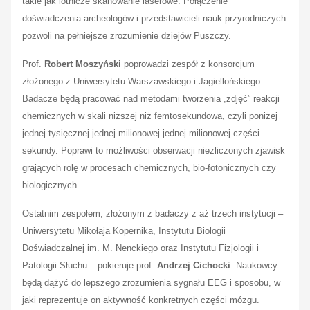
takie jak lotnicze skanowanie laserowe. Połączenie
doświadczenia archeologów i przedstawicieli nauk przyrodniczych
pozwoli na pełniejsze zrozumienie dziejów Puszczy.
Prof.
Robert Moszyński
poprowadzi zespół z konsorcjum
złożonego z Uniwersytetu Warszawskiego i Jagiellońskiego.
Badacze będą pracować nad metodami tworzenia „zdjęć” reakcji
chemicznych w skali niższej niż femtosekundowa, czyli poniżej
jednej tysięcznej jednej milionowej jednej milionowej części
sekundy. Poprawi to możliwości obserwacji niezliczonych zjawisk
grających rolę w procesach chemicznych, bio-fotonicznych czy
biologicznych.
Ostatnim zespołem, złożonym z badaczy z aż trzech instytucji –
Uniwersytetu Mikołaja Kopernika, Instytutu Biologii
Doświadczalnej im. M. Nenckiego oraz Instytutu Fizjologii i
Patologii Słuchu – pokieruje prof.
Andrzej Cichocki
. Naukowcy
będą dążyć do lepszego zrozumienia sygnału EEG i sposobu, w
jaki reprezentuje on aktywność konkretnych części mózgu.