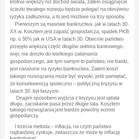
krotnie większy niż dochód świata, zatem osiągnięcie
ścieżki trwałego rozwoju będzie polegać na obniżeniu
ryzyka zadłużenia, a to jest możliwe na trzy sposoby.
Pierwszym są masowe bankructwa, jak w latach 30.
XX w. Kosztem jest zapaść gospodarcza, spadek PKB
np. o 30% jak w USA w latach 30. Obecnie państwo
przejęło większą część długów sektora bankowego,
więc nie doszło do wielkiego załamania
gospodarczego, ale tym samym to państwo, nie banki,
jest narażone na ryzyko bankructwa. Zatem koszt
takiego rozwiązania może być wysoki, jeśli pamiętać,
że konsekwencją spoleczno – polityczną kryzysu w
latach 30. był faszyzm.
Drugim sposobem wyjścia z kryzysu jest spłata
długu, zaciskanie pasa przez długie lata. Kosztem
takiego rozwiązania jest bardzo powolny wzrost
gospodarczy.
I trzecia metoda – inflacja, na czym państwo
najbardziej zyskuje, zwłaszcza że może tę inflację
kontrolować.