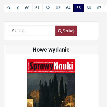
60
61
62
63
64
65
66
67
Szukaj
Szukaj
Nowe wydanie