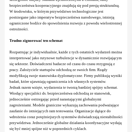
bezpieczeństwa kooperacyjnego znajdują się pod presją strukturalną.
W środowisku, w którym przywództwo technologiczne jest
postrzegane jako imperatyw bezpieczeństwa narodowego, istnieją
ograniczone bodźce do spowolnienia rozwoju z powodu wielostronnej
ostrożności.
Trudno zignorować ten schemat
Rozpatrując je indywidualnie, każde z tych ostatnich wydarzeń można
interpretować jako rutynowe turbulencje w dynamicznie rozwijającym
się sektorze. Doświadczeni badacze od czasu do czasu rezygnują z
pracy. Założyciele startupów odchodzą ze swoich firm. Rządy
modyfikują swoje stanowiska dyplomatyczne. Firmy publikują wyniki
badań, które ujawniają ograniczenia ich własnych systemów.
Jednak razem wzięte, wydarzenia te tworzą bardziej spójny schemat.
Wiodący specjaliści ds. bezpieczeństwa odchodzą ze stanowisk,
jednocześnie ostrzegając przed narastającymi globalnymi
zagrożeniami. Modele graniczne wykazują zachowania podważające
zaufanie do istniejących ram testowania. Organizacje dążące do
wdrożenia coraz potężniejszych systemów doświadczają niestabilności
przywództwa. Jednocześnie globalne działania koordynacyjne wydają
się być mniej spójne niż w poprzednich cyklach.