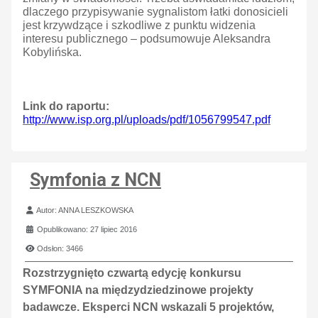
dlaczego przypisywanie sygnalistom łatki donosicieli
jest krzywdzące i szkodliwe z punktu widzenia
interesu publicznego – podsumowuje Aleksandra
Kobylińska.
Link do raportu:
http://www.isp.org.pl/uploads/pdf/1056799547.pdf
Symfonia z NCN
Szczegóły
Autor:
ANNA LESZKOWSKA
Opublikowano: 27 lipiec 2016
Odsłon: 3466
Rozstrzygnięto czwartą edycję konkursu
SYMFONIA na międzydziedzinowe projekty
badawcze. Eksperci NCN wskazali 5 projektów,