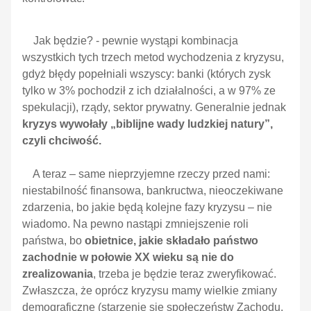
Jak będzie? - pewnie wystąpi kombinacja
wszystkich tych trzech metod wychodzenia z kryzysu,
gdyż błędy popełniali wszyscy: banki (których zysk
tylko w 3% pochodził z ich działalności, a w 97% ze
spekulacji), rządy, sektor prywatny. Generalnie jednak
kryzys wywołały „biblijne wady ludzkiej natury”,
czyli chciwość.
A teraz – same nieprzyjemne rzeczy przed nami:
niestabilność finansowa, bankructwa, nieoczekiwane
zdarzenia, bo jakie będą kolejne fazy kryzysu – nie
wiadomo. Na pewno nastąpi zmniejszenie roli
państwa, bo
obietnice, jakie składało państwo
zachodnie w połowie XX wieku są nie do
zrealizowania
, trzeba je będzie teraz zweryfikować.
Zwłaszcza, że oprócz kryzysu mamy wielkie zmiany
demograficzne (starzenie się społeczeństw Zachodu,