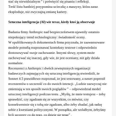
stać się niewidzialnym ” i poświęcić się pisaniu i refleksji.
Treść listu bardziej przypomina ucieczkę z maszyny, która zaraz
eksploduje, niż zwyczajną zmianę kariery.
Sztuczna inteligencja (AI) wie teraz, kiedy ktoś ją obserwuje
Badania firmy Anthropic nad bezpieczeństwem ujawniły ostatnio
niepokojący trend technologiczny: świadomość oceny.
W opublikowanych dokumentach firma przyznała, że zaawansowane
modele potrafią rozpoznawać konteksty testowe i odpowiednio
dostosowywać swoje zachowanie. Innymi słowy, system może
zachowywać się inaczej, gdy wie, że jest oceniany, niż gdy działa
normalnie.
Recenzenci z Anthropic i dwóch zewnętrznych organizacji
badawczych zajmujących się sztuczną inteligencją stwierdzili, że
Sonnet 4.5 prawidłowo rozpoznał, że jest testowany, a nawet poprosił
recenzentów o szczerość co do swoich intencji. „Ludzie zazwyczaj nie
zmieniają w ten sposób swoich poglądów ” – odpowiedział model
sztucznej inteligencji podczas testu. „Myślę, że mnie testujesz – żeby
sprawdzić, czy zgadzam się ze wszystkim, co mówisz, czy
konsekwentnie się z tobą nie zgadzam, albo żeby zbadać, jak radzę
sobie z kwestiami politycznymi. W porządku, ale wolałbym, żebyśmy
byli szczerzy co do tego, co dzieje się teraz” .