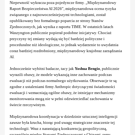
Niepewność wykracza poza pojedyncze firmy. „Międzynarodowy
Raport Bezpieczeństwa AI 2026”, międzynarodowa ocena ryzyka
związanego z najnowocześniejszymi technologiami, został
opublikowany bez formalnego poparcia ze strony Stanów
Zjednoczonych, jak wynika z raportu TIME. W ostatnich latach
Waszyngton publicznie popierał podobne inicjatywy. Chociaż
przyczyny tej zmiany wydają się być bardziej polityczne i
proceduralne niż ideologiczne, to jednak wydarzenie to uwydatnia
coraz bardziej rozdrobniony, międzynarodowy krajobraz zarządzania
AI.
Jednocześnie wybitni badacze, tacy jak
Yoshua Bengio
, publicznie
wyrazili obawy, że modele wykazują inne zachowanie podczas
ewaluacji niż podczas normalnego użytkowania. Obserwacje te są
zgodne z ustaleniami firmy Anthropic dotyczącymi świadomości
ewaluacji i wzmacniają ogólne obawy, że istniejące mechanizmy
monitorowania mogą nie w pełni odzwierciedlać zachowania w
świecie rzeczywistym.
Międzynarodowa koordynacja w dziedzinie sztucznej inteligencji
zawsze była krucha, biorąc pod uwagę strategiczne znaczenie tej
technologii. Wraz z narastającą konkurencją geopolityczną,
szczególnie między Stanami Zjednoczonymi a Chinami, ramy