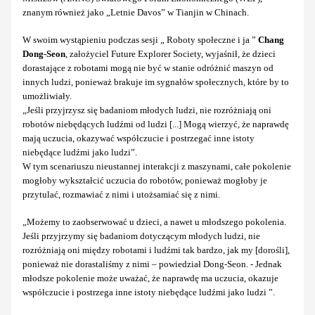
znanym również jako „Letnie Davos” w Tianjin w Chinach.
W swoim wystąpieniu podczas sesji „ Roboty społeczne i ja ”
Chang
Dong-Seon
, założyciel Future Explorer Society, wyjaśnił, że dzieci
dorastające z robotami mogą nie być w stanie odróżnić maszyn od
innych ludzi, ponieważ brakuje im sygnałów społecznych, które by to
umożliwiały.
„Jeśli przyjrzysz się badaniom młodych ludzi, nie rozróżniają oni
robotów niebędących ludźmi od ludzi [...] Mogą wierzyć, że naprawdę
mają uczucia, okazywać współczucie i postrzegać inne istoty
niebędące ludźmi jako ludzi”.
W tym scenariuszu nieustannej interakcji z maszynami, całe pokolenie
mogłoby wykształcić uczucia do robotów, ponieważ mogłoby je
przytulać, rozmawiać z nimi i utożsamiać się z nimi.
„Możemy to zaobserwować u dzieci, a nawet u młodszego pokolenia.
Jeśli przyjrzymy się badaniom dotyczącym młodych ludzi, nie
rozróżniają oni między robotami i ludźmi tak bardzo, jak my [dorośli],
ponieważ nie dorastaliśmy z nimi – powiedział Dong-Seon. - Jednak
młodsze pokolenie może uważać, że naprawdę ma uczucia, okazuje
współczucie i postrzega inne istoty niebędące ludźmi jako ludzi ”.