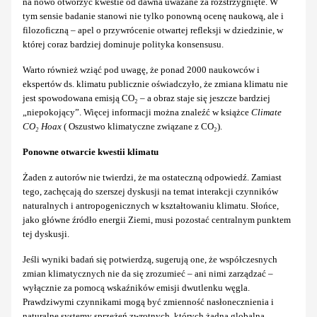
na nowo otworzyć kwestie od dawna uważane za rozstrzygnięte. W
tym sensie badanie stanowi nie tylko ponowną ocenę naukową, ale i
filozoficzną – apel o przywrócenie otwartej refleksji w dziedzinie, w
której coraz bardziej dominuje polityka konsensusu.
Warto również wziąć pod uwagę, że ponad 2000 naukowców i
ekspertów ds. klimatu publicznie oświadczyło, że zmiana klimatu nie
jest spowodowana emisją CO₂ – a obraz staje się jeszcze bardziej
„niepokojący”. Więcej informacji można znaleźć w książce
Climate
CO₂ Hoax
( Oszustwo klimatyczne związane z CO₂).
Ponowne otwarcie kwestii klimatu
Żaden z autorów nie twierdzi, że ma ostateczną odpowiedź. Zamiast
tego, zachęcają do szerszej dyskusji na temat interakcji czynników
naturalnych i antropogenicznych w kształtowaniu klimatu. Słońce,
jako główne źródło energii Ziemi, musi pozostać centralnym punktem
tej dyskusji.
Jeśli wyniki badań się potwierdzą, sugerują one, że współczesnych
zmian klimatycznych nie da się zrozumieć – ani nimi zarządzać –
wyłącznie za pomocą wskaźników emisji dwutlenku węgla.
Prawdziwymi czynnikami mogą być zmienność nasłonecznienia i
naturalne systemy sprzężeń zwrotnych, których żadna globalna