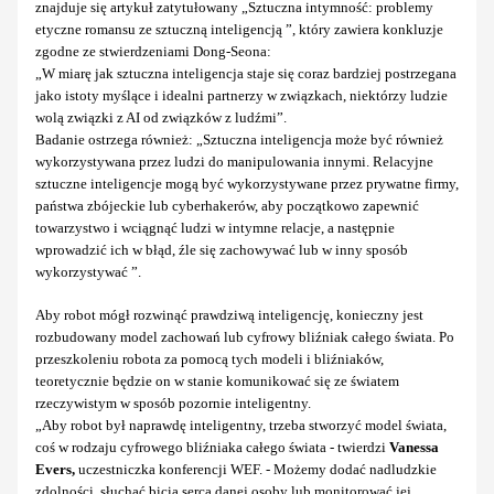
znajduje się artykuł zatytułowany „Sztuczna intymność: problemy
etyczne romansu ze sztuczną inteligencją ”, który zawiera konkluzje
zgodne ze stwierdzeniami Dong-Seona:
„W miarę jak sztuczna inteligencja staje się coraz bardziej postrzegana
jako istoty myślące i idealni partnerzy w związkach, niektórzy ludzie
wolą związki z AI od związków z ludźmi”.
Badanie ostrzega również: „Sztuczna inteligencja może być również
wykorzystywana przez ludzi do manipulowania innymi. Relacyjne
sztuczne inteligencje mogą być wykorzystywane przez prywatne firmy,
państwa zbójeckie lub cyberhakerów, aby początkowo zapewnić
towarzystwo i wciągnąć ludzi w intymne relacje, a następnie
wprowadzić ich w błąd, źle się zachowywać lub w inny sposób
wykorzystywać ”.
Aby robot mógł rozwinąć prawdziwą inteligencję, konieczny jest
rozbudowany model zachowań lub cyfrowy bliźniak całego świata. Po
przeszkoleniu robota za pomocą tych modeli i bliźniaków,
teoretycznie będzie on w stanie komunikować się ze światem
rzeczywistym w sposób pozornie inteligentny.
„Aby robot był naprawdę inteligentny, trzeba stworzyć model świata,
coś w rodzaju cyfrowego bliźniaka całego świata - twierdzi
Vanessa
Evers,
uczestniczka konferencji WEF. - Możemy dodać nadludzkie
zdolności, słuchać bicia serca danej osoby lub monitorować jej