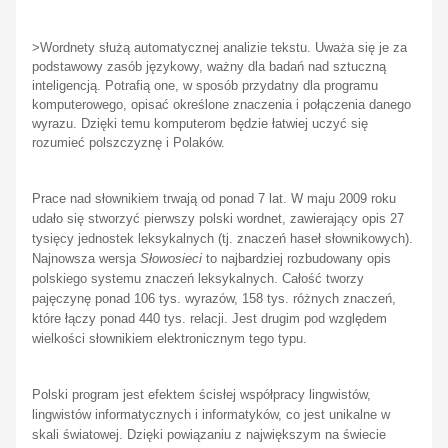
>
Wordnety służą automatycznej analizie tekstu. Uważa się je za
podstawowy zasób językowy, ważny dla badań nad sztuczną
inteligencją. Potrafią one, w sposób przydatny dla programu
komputerowego, opisać określone znaczenia i połączenia danego
wyrazu. Dzięki temu komputerom będzie łatwiej uczyć się
rozumieć polszczyznę i Polaków.
Prace nad słownikiem trwają od ponad 7 lat. W maju 2009 roku
udało się stworzyć pierwszy polski wordnet, zawierający opis 27
tysięcy jednostek leksykalnych (tj. znaczeń haseł słownikowych).
Najnowsza wersja
Słowosieci
to najbardziej rozbudowany opis
polskiego systemu znaczeń leksykalnych. Całość tworzy
pajęczynę ponad 106 tys. wyrazów, 158 tys. różnych znaczeń,
które łączy ponad 440 tys. relacji. Jest drugim pod względem
wielkości słownikiem elektronicznym tego typu.
Polski program jest efektem ścisłej współpracy lingwistów,
lingwistów informatycznych i informatyków, co jest unikalne w
skali światowej. Dzięki powiązaniu z największym na świecie