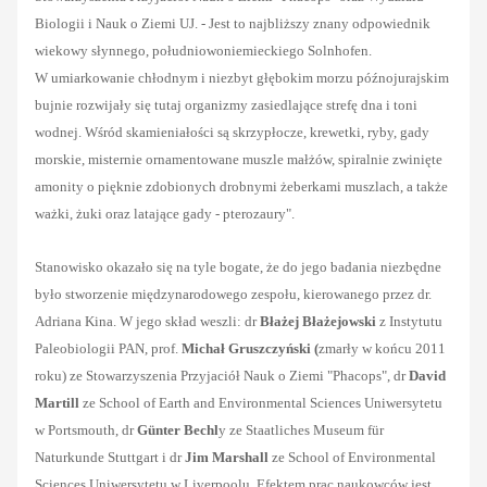
Biologii i Nauk o Ziemi UJ. - Jest to najbliższy znany odpowiednik
wiekowy słynnego, południowoniemieckiego Solnhofen.
W umiarkowanie chłodnym i niezbyt głębokim morzu późnojurajskim
bujnie rozwijały się tutaj organizmy zasiedlające strefę dna i toni
wodnej. Wśród skamieniałości są skrzypłocze, krewetki, ryby, gady
morskie, misternie ornamentowane muszle małżów, spiralnie zwinięte
amonity o pięknie zdobionych drobnymi żeberkami muszlach, a także
ważki, żuki oraz latające gady - pterozaury".
Stanowisko okazało się na tyle bogate, że do jego badania niezbędne
było stworzenie międzynarodowego zespołu, kierowanego przez dr.
Adriana Kina. W jego skład weszli: dr
Błażej Błażejowski
z Instytutu
Paleobiologii PAN, prof.
Michał Gruszczyński (
zmarły w końcu 2011
roku) ze Stowarzyszenia Przyjaciół Nauk o Ziemi "Phacops", dr
David
Martill
ze School of Earth and Environmental Sciences Uniwersytetu
w Portsmouth, dr
Günter Bechl
y ze Staatliches Museum für
Naturkunde Stuttgart i dr
Jim Marshall
ze School of Environmental
Sciences Uniwersytetu w Liverpoolu. Efektem prac naukowców jest