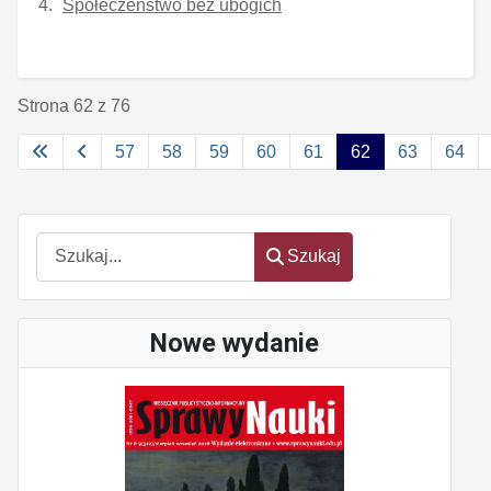
Społeczeństwo bez ubogich
Strona 62 z 76
57
58
59
60
61
62
63
64
Szukaj
Szukaj
Nowe wydanie