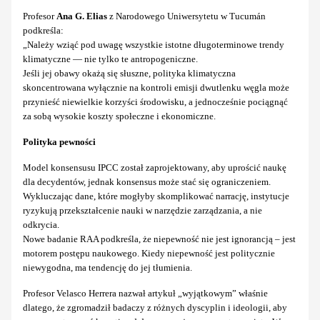
Profesor
Ana G. Elias
z Narodowego Uniwersytetu w Tucumán
podkreśla:
„Należy wziąć pod uwagę wszystkie istotne długoterminowe trendy
klimatyczne — nie tylko te antropogeniczne.
Jeśli jej obawy okażą się słuszne, polityka klimatyczna
skoncentrowana wyłącznie na kontroli emisji dwutlenku węgla może
przynieść niewielkie korzyści środowisku, a jednocześnie pociągnąć
za sobą wysokie koszty społeczne i ekonomiczne.
Polityka pewności
Model konsensusu IPCC został zaprojektowany, aby uprościć naukę
dla decydentów, jednak konsensus może stać się ograniczeniem.
Wykluczając dane, które mogłyby skomplikować narrację, instytucje
ryzykują przekształcenie nauki w narzędzie zarządzania, a nie
odkrycia.
Nowe badanie RAA podkreśla, że niepewność nie jest ignorancją – jest
motorem postępu naukowego. Kiedy niepewność jest politycznie
niewygodna, ma tendencję do jej tłumienia.
Profesor Velasco Herrera nazwał artykuł „wyjątkowym” właśnie
dlatego, że zgromadził badaczy z różnych dyscyplin i ideologii, aby