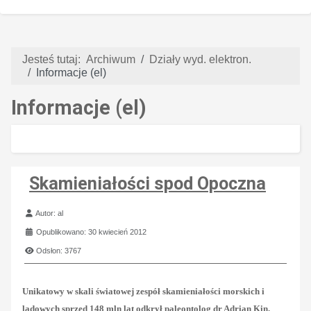
Jesteś tutaj:
Archiwum
Działy wyd. elektron.
Informacje (el)
Informacje (el)
Skamieniałości spod Opoczna
Szczegóły
Autor:
al
Opublikowano: 30 kwiecień 2012
Odsłon: 3767
Unikatowy w skali światowej zespół skamieniałości morskich i
lądowych sprzed 148 mln lat odkrył paleontolog dr Adrian Kin.