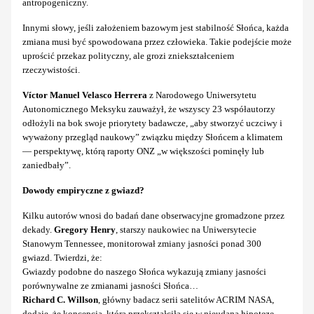
antropogeniczny.
Innymi słowy, jeśli założeniem bazowym jest stabilność Słońca, każda
zmiana musi być spowodowana przez człowieka. Takie podejście może
uprościć przekaz polityczny, ale grozi zniekształceniem
rzeczywistości.
Víctor Manuel Velasco Herrera
z Narodowego Uniwersytetu
Autonomicznego Meksyku zauważył, że wszyscy 23 współautorzy
odłożyli na bok swoje priorytety badawcze, „aby stworzyć uczciwy i
wyważony przegląd naukowy” związku między Słońcem a klimatem
— perspektywę, którą raporty ONZ „w większości pominęły lub
zaniedbały”.
Dowody empiryczne z gwiazd?
Kilku autorów wnosi do badań dane obserwacyjne gromadzone przez
dekady.
Gregory Henry
, starszy naukowiec na Uniwersytecie
Stanowym Tennessee, monitorował zmiany jasności ponad 300
gwiazd. Twierdzi, że:
Gwiazdy podobne do naszego Słońca wykazują zmiany jasności
porównywalne ze zmianami jasności Słońca…
Richard C. Willson
, główny badacz serii satelitów ACRIM NASA,
dodaje, że koncepcja, która przekształciła się w nieudaną hipotezę