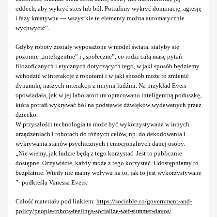
oddech, aby wykryć stres lub ból. Potrafimy wykryć dominację, agresję
i fazy kreatywne — wszystkie te elementy można automatycznie
wychwycić”.
Gdyby roboty zostały wyposażone w model świata, stałyby się
pozornie „inteligentne” i „społeczne”, co rodzi całą masę pytań
filozoficznych i etycznych dotyczących tego, w jaki sposób będziemy
wchodzić w interakcje z robotami i w jaki sposób może to zmienić
dynamikę naszych interakcji z innymi ludźmi. Na przykład Evers
opowiadała, jak w jej laboratorium opracowano inteligentną poduszkę,
która potrafi wykrywać ból na podstawie dźwięków wydawanych przez
dziecko.
W przyszłości technologia ta może być wykorzystywana w innych
urządzeniach i robotach do różnych celów, np. do dekodowania i
wykrywania stanów psychicznych i emocjonalnych danej osoby.
„Nie wiemy, jak ludzie będą z tego korzystać. Jest to publicznie
dostępne. Oczywiście, każdy może z tego korzystać. Udostępniamy to
bezpłatnie. Wtedy nie mamy wpływu na to, jak to jest wykorzystywane
”- podkreśla Vanessa Evers.
Całość materiału pod linkiem:
https://sociable.co/government-and-
policy/people-robots-feelings-socialize-wef-summer-davos/