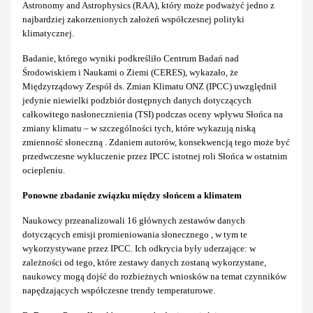
Astronomy and Astrophysics (RAA), który może podważyć jedno z
najbardziej zakorzenionych założeń współczesnej polityki
klimatycznej.
Badanie, którego wyniki podkreśliło Centrum Badań nad
Środowiskiem i Naukami o Ziemi (CERES), wykazało, że
Międzyrządowy Zespół ds. Zmian Klimatu ONZ (IPCC) uwzględnił
jedynie niewielki podzbiór dostępnych danych dotyczących
całkowitego nasłonecznienia (TSI) podczas oceny wpływu Słońca na
zmiany klimatu – w szczególności tych, które wykazują niską
zmienność słoneczną . Zdaniem autorów, konsekwencją tego może być
przedwczesne wykluczenie przez IPCC istotnej roli Słońca w ostatnim
ociepleniu.
Ponowne zbadanie związku między słońcem a klimatem
Naukowcy przeanalizowali 16 głównych zestawów danych
dotyczących emisji promieniowania słonecznego , w tym te
wykorzystywane przez IPCC. Ich odkrycia były uderzające: w
zależności od tego, które zestawy danych zostaną wykorzystane,
naukowcy mogą dojść do rozbieżnych wniosków na temat czynników
napędzających współczesne trendy temperaturowe.