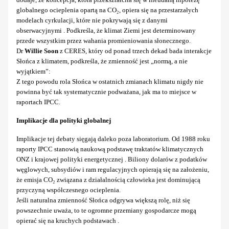
globalnego ocieplenia opartą na CO₂, opiera się na przestarzałych
modelach cyrkulacji, które nie pokrywają się z danymi
obserwacyjnymi . Podkreśla, że klimat Ziemi jest determinowany
przede wszystkim przez wahania promieniowania słonecznego.
Dr
Willie Soon
z CERES, który od ponad trzech dekad bada interakcje
Słońca z klimatem, podkreśla, że zmienność jest „normą, a nie
wyjątkiem”:
Z tego powodu rola Słońca w ostatnich zmianach klimatu nigdy nie
powinna być tak systematycznie podważana, jak ma to miejsce w
raportach IPCC.
Implikacje dla polityki globalnej
Implikacje tej debaty sięgają daleko poza laboratorium. Od 1988 roku
raporty IPCC stanowią naukową podstawę traktatów klimatycznych
ONZ i krajowej polityki energetycznej . Biliony dolarów z podatków
węglowych, subsydiów i ram regulacyjnych opierają się na założeniu,
że emisja CO₂ związana z działalnością człowieka jest dominującą
przyczyną współczesnego ocieplenia.
Jeśli naturalna zmienność Słońca odgrywa większą rolę, niż się
powszechnie uważa, to te ogromne przemiany gospodarcze mogą
opierać się na kruchych podstawach .