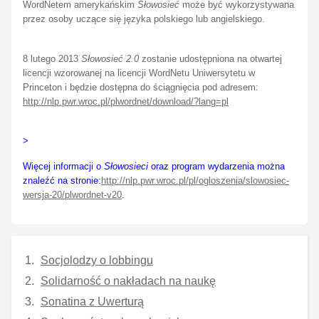
WordNetem amerykańskim
Słowosieć
może być wykorzystywana
przez osoby uczące się języka polskiego lub angielskiego.
8 lutego 2013
Słowosieć 2.0
zostanie udostępniona na otwartej
licencji wzorowanej na licencji WordNetu Uniwersytetu w
Princeton i będzie dostępna do ściągnięcia pod adresem:
http://nlp.pwr.wroc.pl/plwordnet/download/?lang=pl
>
Więcej informacji o
Słowosieci
oraz program wydarzenia można
znaleźć na stronie:
http://nlp.pwr.wroc.pl/pl/ogloszenia/slowosiec-
wersja-20/plwordnet-v20
.
Socjolodzy o lobbingu
Solidarność o nakładach na naukę
Sonatina z Uwerturą