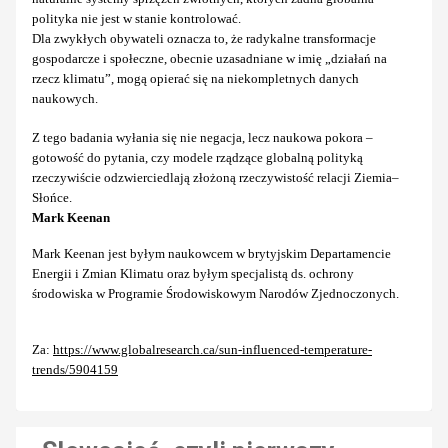
polityka nie jest w stanie kontrolować.
Dla zwykłych obywateli oznacza to, że radykalne transformacje
gospodarcze i społeczne, obecnie uzasadniane w imię „działań na
rzecz klimatu”, mogą opierać się na niekompletnych danych
naukowych.
Z tego badania wyłania się nie negacja, lecz naukowa pokora –
gotowość do pytania, czy modele rządzące globalną polityką
rzeczywiście odzwierciedlają złożoną rzeczywistość relacji Ziemia–
Słońce.
Mark Keenan
Mark Keenan jest byłym naukowcem w brytyjskim Departamencie
Energii i Zmian Klimatu oraz byłym specjalistą ds. ochrony
środowiska w Programie Środowiskowym Narodów Zjednoczonych.
Za:
https://www.globalresearch.ca/sun-influenced-temperature-
trends/5904159