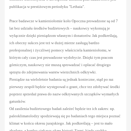
publikacja w prestiżowym periodyku "Lethaia".
Prace badawcze w kamieniołomie koło Opoczna prowadzone są od 7
lat bez udziału środków budżetowych – naukowcy wykonują je
wyłącznie dzięki pieniądzom własnym i donatorów. Jak podkreślają,
ich obecny sukces jest też w dużej mierze zasługą bardzo
profesjonalnej i życzliwej pomocy właściciela kamieniołomu, w
którym cały czas jest prowadzone wydobycie. Dzięki tym pracom
górniczym, naukowcy nie muszą sprowadzać i opłacać drogiego
sprzętu do zdejmowania warstw wierzchnich odkrywki.
Pieniądze na wieloletnie badania są jednak konieczne, stąd po raz
pierwszy zespół będzie występował o grant, chce tez zdobywać środki
poprzez sprzedaż prawa do nazw odkrywanych szczątków wymarłych
gatunków.
Od zasilenia budżetowego badań zależeć będzie tez ich zakres: np.
paleoklimatolodzy spodziewają się po badaniach tego miejsca poznać
klimat w końcu okresu jurajskiego. Jak podkreślają – jest to mało
zbadany, a bardzo ciekawy okres historii Ziemi, kiedy szybko