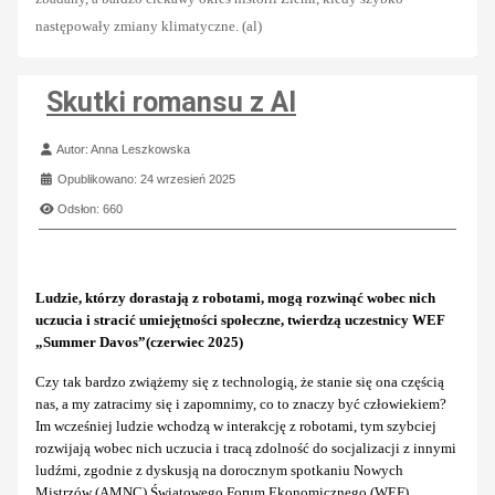
następowały zmiany klimatyczne. (al)
Skutki romansu z AI
Szczegóły
Autor:
Anna Leszkowska
Opublikowano: 24 wrzesień 2025
Odsłon: 660
Ludzie, którzy dorastają z robotami, mogą rozwinąć wobec nich
uczucia i stracić umiejętności społeczne, twierdzą uczestnicy WEF
„Summer Davos”(czerwiec 2025)
Czy tak bardzo zwiążemy się z technologią, że stanie się ona częścią
nas, a my zatracimy się i zapomnimy, co to znaczy być człowiekiem?
Im wcześniej ludzie wchodzą w interakcję z robotami, tym szybciej
rozwijają wobec nich uczucia i tracą zdolność do socjalizacji z innymi
ludźmi, zgodnie z dyskusją na dorocznym spotkaniu Nowych
Mistrzów (AMNC) Światowego Forum Ekonomicznego (WEF),