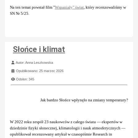
Na ten temat powstał film "
Wspaniały" świat
, który recenzowaliśmy w
SN Nr 5/25.
Słońce i klimat
Szczegóły
Autor:
Anna Leszkowska
Opublikowano: 25 marzec 2026
Odsłon: 345
Jak bardzo Słońce wpłynęło na zmiany temperatury?
W 2022 roku zespół 23 naukowców z całego świata — ekspertów w
dziedzinie fizyki słonecznej, klimatologii i nauk atmosferycznych —
opublikował recenzowany artykuł w czasopiśmie Research in