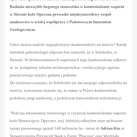
Badania niezwykle bogatego stanowiska w kamieniołomie wapieni
w Sławnie koło Opoczna prowadzi międzynarodowy zespół
naukowców w ścisłej współpracy z Państwowym Instytutem
Geologicznym.
Gdzie można znaleźć najpiękniejsze skamieniałości na świecie? Każdy
miłośnik paleontologii odpowie bez namysłu, że w Solnhofen, w
Bawarii. W drobnoziarnistych wapieniach tego kamieniołomu odkryto
m. in. kompletny szkielet archaeopteryksa - ewolucyjnego ogniwa
przejściowego między gadami i ptakami.
Do niedawna uważano, że Solnhofen nie ma swojego odpowiednika na
świecie, tymczasem okazało się, że mamy w Polsce kamieniołom
podobnej rangi naukowej, z podobnym stanowiskiem sedymentacji.
"Podczas rekonesansu terenowego w czynnym kamieniołomie wapieni
koło Sławna (pow. Opoczno, woj. łódzkie) odkryłem istne archiwum
świata pierwotnego sprzed 148 milionów lat - mówi dr
Adrian Kin
ze
Stowarzyszenia Przyjaciół Nauk o Ziemi "Phacops" oraz Wydziału