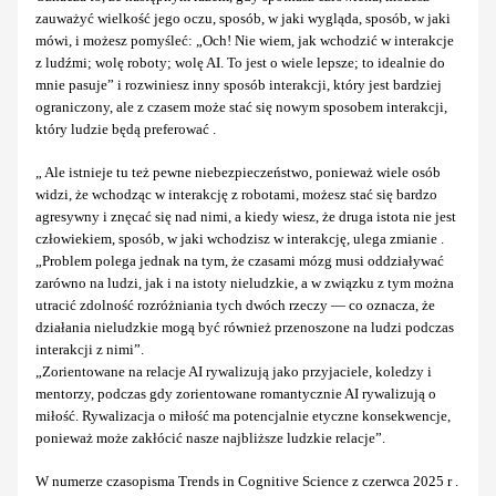
zauważyć wielkość jego oczu, sposób, w jaki wygląda, sposób, w jaki
mówi, i możesz pomyśleć: „Och! Nie wiem, jak wchodzić w interakcje
z ludźmi; wolę roboty; wolę AI. To jest o wiele lepsze; to idealnie do
mnie pasuje” i rozwiniesz inny sposób interakcji, który jest bardziej
ograniczony, ale z czasem może stać się nowym sposobem interakcji,
który ludzie będą preferować .
„ Ale istnieje tu też pewne niebezpieczeństwo, ponieważ wiele osób
widzi, że wchodząc w interakcję z robotami, możesz stać się bardzo
agresywny i znęcać się nad nimi, a kiedy wiesz, że druga istota nie jest
człowiekiem, sposób, w jaki wchodzisz w interakcję, ulega zmianie .
„Problem polega jednak na tym, że czasami mózg musi oddziaływać
zarówno na ludzi, jak i na istoty nieludzkie, a w związku z tym można
utracić zdolność rozróżniania tych dwóch rzeczy — co oznacza, że
działania nieludzkie mogą być również przenoszone na ludzi podczas
interakcji z nimi”.
„Zorientowane na relacje AI rywalizują jako przyjaciele, koledzy i
mentorzy, podczas gdy zorientowane romantycznie AI rywalizują o
miłość. Rywalizacja o miłość ma potencjalnie etyczne konsekwencje,
ponieważ może zakłócić nasze najbliższe ludzkie relacje”.
W numerze czasopisma Trends in Cognitive Science z czerwca 2025 r .