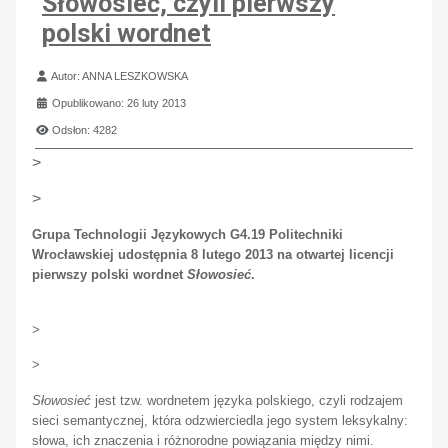
Słowosieć, czyli pierwszy
polski wordnet
Szczegóły
Autor:
ANNA LESZKOWSKA
Opublikowano: 26 luty 2013
Odsłon: 4282
>
>
Grupa Technologii Językowych G4.19
Politechniki
Wrocławskiej udostępnia 8 lutego 2013 na otwartej licencji
pierwszy polski wordnet
Słowosieć
.
>
>
Słowosieć
jest tzw.
wordnetem języka polskiego
, czyli rodzajem
sieci semantycznej, która odzwierciedla jego system leksykalny:
słowa, ich znaczenia i różnorodne powiązania między nimi.