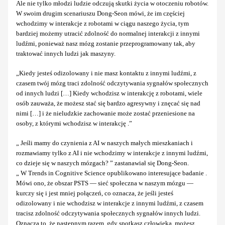
Ale nie tylko młodzi ludzie odczują skutki życia w otoczeniu robotów.
W swoim drugim scenariuszu Dong-Seon mówi, że im częściej
wchodzimy w interakcje z robotami w ciągu naszego życia, tym
bardziej możemy utracić zdolność do normalnej interakcji z innymi
ludźmi, ponieważ nasz mózg zostanie przeprogramowany tak, aby
traktować innych ludzi jak maszyny.
„Kiedy jesteś odizolowany i nie masz kontaktu z innymi ludźmi, z
czasem twój mózg traci zdolność odczytywania sygnałów społecznych
od innych ludzi […] Kiedy wchodzisz w interakcję z robotami, wiele
osób zauważa, że możesz stać się bardzo agresywny i znęcać się nad
nimi […] i że nieludzkie zachowanie może zostać przeniesione na
osoby, z którymi wchodzisz w interakcję .”
„ Jeśli mamy do czynienia z AI w naszych małych mieszkaniach i
rozmawiamy tylko z AI i nie wchodzimy w interakcje z innymi ludźmi,
co dzieje się w naszych mózgach? ” zastanawiał się Dong-Seon.
„ W Trends in Cognitive Science opublikowano interesujące badanie .
Mówi ono, że obszar PSTS — sieć społeczna w naszym mózgu —
kurczy się i jest mniej połączeń, co oznacza, że jeśli jesteś
odizolowany i nie wchodzisz w interakcje z innymi ludźmi, z czasem
tracisz zdolność odczytywania społecznych sygnałów innych ludzi.
Oznacza to, że następnym razem, gdy spotkasz człowieka, możesz