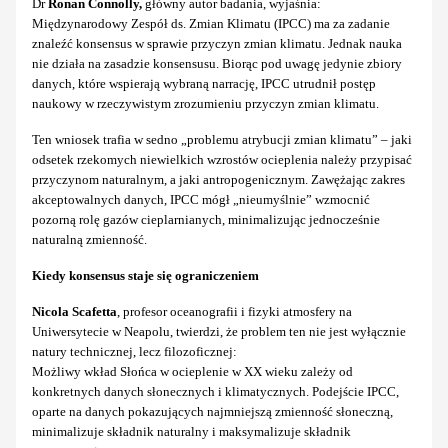
Dr
Ronan Connolly,
główny autor badania, wyjaśnia:
Międzynarodowy Zespół ds. Zmian Klimatu (IPCC) ma za zadanie
znaleźć konsensus w sprawie przyczyn zmian klimatu. Jednak nauka
nie działa na zasadzie konsensusu. Biorąc pod uwagę jedynie zbiory
danych, które wspierają wybraną narrację, IPCC utrudnił postęp
naukowy w rzeczywistym zrozumieniu przyczyn zmian klimatu.
Ten wniosek trafia w sedno „problemu atrybucji zmian klimatu” – jaki
odsetek rzekomych niewielkich wzrostów ocieplenia należy przypisać
przyczynom naturalnym, a jaki antropogenicznym. Zawężając zakres
akceptowalnych danych, IPCC mógł „nieumyślnie” wzmocnić
pozorną rolę gazów cieplarnianych, minimalizując jednocześnie
naturalną zmienność.
Kiedy konsensus staje się ograniczeniem
Nicola Scafetta
, profesor oceanografii i fizyki atmosfery na
Uniwersytecie w Neapolu, twierdzi, że problem ten nie jest wyłącznie
natury technicznej, lecz filozoficznej:
Możliwy wkład Słońca w ocieplenie w XX wieku zależy od
konkretnych danych słonecznych i klimatycznych. Podejście IPCC,
oparte na danych pokazujących najmniejszą zmienność słoneczną,
minimalizuje składnik naturalny i maksymalizuje składnik