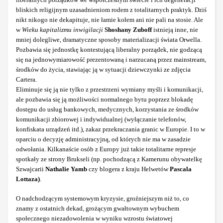
bliskich religijnym uzasadnieniom rodem z totalitarnych praktyk. Dziś
nikt nikogo nie dekapituje, nie łamie kołem ani nie pali na stosie. Ale
w
Wieku kapitalizmu inwigilacji
Shoshany Zuboff
istnieją inne, nie
mniej dolegliwe, dramatyczne sposoby materializacji świata Orwella.
Pozbawia się jednostkę kontestującą liberalny porządek, nie godzącą
się na jednowymiarowość prezentowaną i narzucaną przez mainstream,
środków do życia, stawiając ją w sytuacji dziewczynki ze zdjęcia
Cartera.
Eliminuje się ją nie tylko z przestrzeni wymiany myśli i komunikacji,
ale pozbawia się ją możliwości normalnego bytu poprzez blokadę
dostępu do usług bankowych, medycznych, korzystania ze środków
komunikacji zbiorowej i indywidualnej (wyłączanie telefonów,
konfiskata urządzeń itd.), zakaz przekraczania granic w Europie. I to w
oparciu o decyzję administracyjną, od których nie ma w zasadzie
odwołania. Kilkanaście osób z Europy już takie totalitarne represje
spotkały ze strony Brukseli (np. pochodzącą z Kamerunu obywatelkę
Szwajcarii
Nathalie Yamb
czy blogera z kraju Helwetów
Pascala
Lottaza)
.
O nadchodzącym systemowym kryzysie, groźniejszym niż to, co
znamy z ostatnich dekad, grożącym gwałtownym wybuchem
społecznego niezadowolenia w wyniku wzrostu światowej