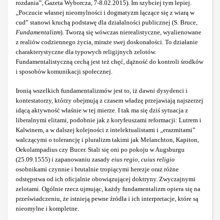
rozdania”, Gazeta Wyborcza, 7-8.02.2015). Im szybciej tym lepiej.
„Poczucie własnej nieomylności i dogmatyzm łączące się z wiarą w
cud” stanowi kruchą podstawę dla działalności publicznej (S. Bruce,
Fundamentalizm
). Tworzą się wówczas nierealistyczne, wyalienowane
z realiów codziennego życia, miraże swej doskonałości. To działanie
charakterystyczne dla typowych religijnych zelotów.
Fundamentalistyczną cechą jest też chęć, dążność do kontroli środków
i sposobów komunikacji społecznej.
Ironią wszelkich fundamentalizmów jest to, iż dawni dysydenci i
kontestatorzy, którzy obejmują z czasem władzę przejawiają najszerzej
idącą aktywność właśnie w tej mierze. I tak ma się dziś sytuacja z
liberalnymi elitami, podobnie jak z koryfeuszami reformacji: Lutrem i
Kalwinem, a w dalszej kolejności z intelektualistami i „erazmitami”
walczącymi o tolerancję i pluralizm takimi jak Melanchton, Kapiton,
Oekolampadius czy Bucer. Stali się oni po pokoju w Augsburgu
(25.09.1555) i zapanowaniu zasady
eius regio, cuius religio
osobnikami czynnie i brutalnie tropiącymi herezje oraz różne
odstępstwa od ich oficjalnie obowiązującej doktryny. Zwyczajnymi
zelotami. Ogólnie rzecz ujmując, każdy fundamentalizm opiera się na
przeświadczeniu, że istnieją pewne źródła i ich interpretacje, które są
nieomylne i kompletne.