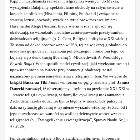
Kippur, muzułmański ramadan, pielgrzymki wiernych do Mekki,
wystąpienia Dalajlamy, spektakularne obchody na całym świecie w
krajach katolickich (Hiszpania, Filipiny, Polska itd.) związane ze
śmiecią Jezusa, obchody szyickich rytuałów w rocznicę śmierci
Husajna ibn Alego (Aszura), kiedy wierni w różny sposób się
okaleczają, co wzbudzało medialne zainteresowanie przeżywaniem
doświadczeń religijnych (p. G. Corn, Religia i polityka w XXI wieku).
To samo od dekad obserwowano w USA, tej największej globalnej do
niedawna gospodarce, hegemona politycznego i promotora tego, co
kojarzy się z demokracją liberalną (J. Micklethwait, A. Wooldridge,
Powrót Boga
). W ten sposób model cywilizacji jaki wyeksportowano i
upowszechniono na świecie przy pomocy globalizacji został
naznaczony piętnem amerykanizmu z religijnym tłem. We wstępie do
książki
Bassama Tibi
Fundamentalizm religijny
, arabista prof.
Janusz
Danecki
zauważył, iż obserwujemy – było to na przełomie XX i XXI w.
– starcie religii i cywilizacji, w domyśle: cywilizacji utożsamianej z
Zachodem. Trzeba dodać, że był to błędny wniosek. Gdy patrzymy
dziś na sytuację globalną w tej mierze wyraźnie widzimy, że Zachód i
jego dotychczasowe wartości są w silnej defensywie wobec wzrostu
religijności (p. „Ewangelikanie i ewangelizacja”, Sprawy Nauki Nr
3
i
4
/ 2026).
Fundamentalizm jest nie tylko zjawiskiem religijnym. Proponuje