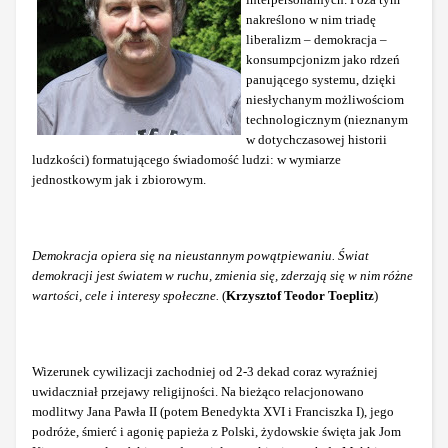
nakreślono w nim triadę
liberalizm – demokracja –
konsumpcjonizm jako rdzeń
panującego systemu, dzięki
niesłychanym możliwościom
technologicznym (nieznanym
w dotychczasowej historii
ludzkości) formatującego świadomość ludzi: w wymiarze
jednostkowym jak i zbiorowym.
Demokracja opiera się na nieustannym powątpiewaniu. Świat
demokracji jest światem w ruchu, zmienia się, zderzają się w nim różne
wartości, cele i interesy społeczne.
(
Krzysztof Teodor Toeplitz
)
Wizerunek cywilizacji zachodniej od 2-3 dekad coraz wyraźniej
uwidaczniał przejawy religijności. Na bieżąco relacjonowano
modlitwy Jana Pawła II (potem Benedykta XVI i Franciszka I), jego
podróże, śmierć i agonię papieża z Polski, żydowskie święta jak Jom