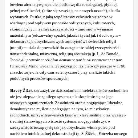
bowiem alternatywę, oparcie, podstawę dla rozedrganej, płynnej,
pełnej możliwości, (które się zawężają na naszych oczach), ale dla
wybranych. Pustka, z jaką współczesny człowiek się zderza w
więdnącej pod wpływem procesów politycznych, kulturowych,
ekonomicznych realnej rzeczywistości – zarówno w wymiarze
materialnym (odczuwalny spadek jakości życia) jak i duchowym –
dekonstrukcja dotychczasowych autorytetów i świeckich religii
(utopii) musiała doprowadzić do zastąpienie takiej rzeczywistości
transcendentalną, mistyczną, religijną abstrakcją (p. L. de Bonald,
Teorie du pouvoir et religion demontre par le raissonnement et par
l’histoire
). Mimo wydania tej pozycji po raz pierwszy jeszcze w 1796
r., zachowuje ona cały czas autentyczność przy analizie takich i
podobnych procesów społecznych.
Slavoy Žižek
zauważył, że dziś zadaniem intelektualistów zachodnich
nie jest ulepszanie zgniłego systemu, ale skupienie się na jego
rosnących ograniczeniach. Zasadnicza utopia pogrążająca liberalne,
demokratyczne myślenie polegające na tym, że mieszkańcy
zachodnich, uprzywilejowanych krajów i klasy średniej oraz wyższej-
średniej stanowiących o istocie systemu, mogący stale żyć w
rzeczywistość toczącej się tak jak dotychczas, winna polec pod
naciskiem intelektualnej dekonstrukcji (p. S. Žižek, „Potrzeba nowego