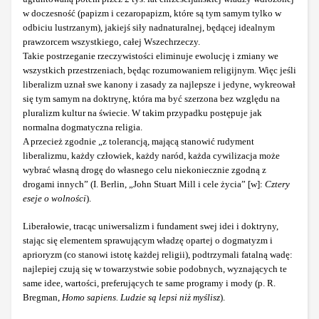
w doczesność (papizm i cezaropapizm, które są tym samym tylko w
odbiciu lustrzanym), jakiejś siły nadnaturalnej, będącej idealnym
prawzorcem wszystkiego, całej Wszechrzeczy.
Takie postrzeganie rzeczywistości eliminuje ewolucję i zmiany we
wszystkich przestrzeniach, będąc rozumowaniem religijnym. Więc jeśli
liberalizm uznał swe kanony i zasady za najlepsze i jedyne, wykreował
się tym samym na doktrynę, która ma być szerzona bez względu na
pluralizm kultur na świecie. W takim przypadku postępuje jak
normalna dogmatyczna religia.
A przecież zgodnie „z tolerancją, mającą stanowić rudyment
liberalizmu, każdy człowiek, każdy naród, każda cywilizacja może
wybrać własną drogę do własnego celu niekoniecznie zgodną z
drogami innych” (I. Berlin, „John Stuart Mill i cele życia” [w]:
Cztery
eseje o wolności
).
Liberałowie, tracąc uniwersalizm i fundament swej idei i doktryny,
stając się elementem sprawującym władzę opartej o dogmatyzm i
aprioryzm (co stanowi istotę każdej religii), podtrzymali fatalną wadę:
najlepiej czują się w towarzystwie sobie podobnych, wyznających te
same idee, wartości, preferujących te same programy i mody (p. R.
Bregman,
Homo sapiens. Ludzie są lepsi niż myślisz
).