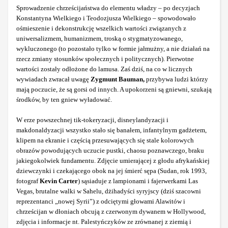
Sprowadzenie chrześcijaństwa do elementu władzy – po decyzjach
Konstantyna Wielkiego i Teodozjusza Wielkiego – spowodowało
ośmieszenie i dekonstrukcję wszelkich wartości związanych z
uniwersalizmem, humanizmem, troską o stygmatyzowanego,
wykluczonego (to pozostało tylko w formie jałmużny, a nie działań na
rzecz zmiany stosunków społecznych i politycznych). Pierwotne
wartości zostały odłożone do lamusa. Zaś dziś, na co w licznych
wywiadach zwracał uwagę
Zygmunt Bauman,
przybywa ludzi którzy
mają poczucie, że są gorsi od innych. A upokorzeni są gniewni, szukają
środków, by ten gniew wyładować.
W erze powszechnej tik-tokeryzacji, disneylandyzacji i
makdonaldyzacji wszystko stało się banałem, infantylnym gadżetem,
klipem na ekranie i częścią przesuwających się stale kolorowych
obrazów powodujących uczucie pustki, chaosu poznawczego, braku
jakiegokolwiek fundamentu. Zdjęcie umierającej z głodu afrykańskiej
dziewczynki i czekającego obok na jej śmierć sępa (Sudan, rok 1993,
fotograf
Kevin Carter
) sąsiaduje z lampionami i fajerwerkami Las
Vegas, brutalne walki w Sahelu, dżihadyści syryjscy (dziś szacowni
reprezentanci „nowej Syrii”) z odciętymi głowami Alawitów i
chrześcijan w dłoniach obcują z czerwonym dywanem w Hollywood,
zdjęcia i informacje nt. Palestyńczyków ze zrównanej z ziemią i