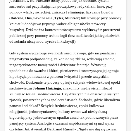
joachimitów itd. Niektóre ruchy, podobnie jak obecnie, system
zaabsorbował pacyfikując ich początkowy radykalizm. Inne, przy
pomocy władzy świeckiej, zniszczył eliminując fizycznie liderów
(
Dolcino, Hus, Savonarola, Tyler, Müntzer
) lub stosując przy pomocy
krucjat ludobójstwo (represje wobec albigensów/katarów czy
husytów). Dziś można kontestatorów systemu wykluczyć z przestrzeni
publicznej przy pomocy technologii (bez możliwości jakiegokolwiek
odwołania niczym od wyroku inkwizycji).
Gdy system wyczerpuje swe możliwości rozwoju, gdy racjonalizm i
pragmatyzm podpowiadają, że koniec się zbliża, wzbierają emocje,
rozgorączkowane namiętności i dziecinne fantazje. Wzrastają
upodobania do swarów i kłótni, pieniactwo i towarzysząca jej agresja,
hipokryzja pomieszana z patosem świętości i przede wszystkim
chciwość. Doskonale te procesy opisuje schyłek wielowiekowej epoki
średniowiecza
Johann Huizinga
, znakomity mediewista i filozof
kultury w
Jesieni średniowiecza.
Czy dziś tych nie obserwuje się tych
zjawisk, powszechnych w społeczeństwach Zachodu, gdzie liberalizm
panował od dekad? Schyłek średniowiecza, epoki królestwa
religijności, jednowymiarowej kultury owocował niesłychaną
bigoterią, przy jednoczesnym upadku zasad tak podnoszonych przez
panujący system. Analogie z czasami współczesnymi są nad wyraz
czytelne. Jak stwierdził
Bertrand Russel -
„Nigdy nie daj się zwieść