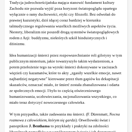
Tradycja judeochrześcijańska mająca stanowić fundament kultury
Zachodu nie pozwala wyjść poza horyzont światopoglądu opartego
wyłącznie o ramy duchowości, etyki czy filozofii. Bez odwołań do
prawnej kazuistyki, dziś idącej coraz bardziej w kierunku
talmudycznego regulowania wszelkich możliwych aspektów życia.
Niestety, liberalizm nie poszedł drogą systemów światopoglądowych
rodem z Azji: buddyzmu, niektórych szkół hinduistycznych i
dżinizmu.
Idea humanizacji śmierci przez rozpowszechnianie roli gilotyny w tym
publicznym misterium, jakie towarzyszyło takim wydarzeniom, a
potem przełożenie tego na wyroki śmierci dokonywane w zaciszach
więzień czy kazamatów, które to akty „zgasiły wszelkie emocje, nawet
najbardziej negatywne” kierowane przez tłum gapiów ku dekapitacji
skazańców, oznaczać miało, że śmierć została zbanalizowana i odarta
ze społecznych emocji. I było to częścią oświeceniowego
humanizowania, uczłowieczania, racjonalizowania wszystkiego, co
miało teraz dotyczyć nowoczesnego człowieka.
W tym przypadku, także zadawania mu śmierci. (F. Dürenmatt,
Nocna
rozmowa z człowiekiem, którym się gardzi)
. Orwellowski świat i
panoptikon
J. Benthama
to przykłady i praktyki na zdolności
liberalnych porządków we współczesnym świecie i ich degeneracji