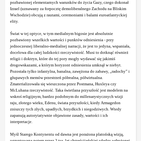
pozbawionej elementarnych warunków do życia Gazy, czego dokonał
Izrael (uznawany za forpocztę demoliberalnego Zachodu na Bliskim
Wschodzie) obcują z rautami, ceremoniami i balami euroatlantyckiej
elity.
Świat w tej optyce, w tym medialnym bigosie jest absolutnie
pozbawiony wszelkich wartości i punktów odniesienia - przy
jednoczesnej liberalno-medialnej narracji, że jest to jedyna, wspaniała,
docelowa dla całej ludzkości rzeczywistość. Musi to dotknąć również
religii i doktryn, które do tej pory mogły wydawać się jakimiś
drogowskazami, a którym horyzont odniesienia umknął w niebyt.
Pozostała tylko infantylna, banalna, zawężona do zabawy, „radochy” i
głupawych memów przestrzeń półrealna, półwirtualna.
Zmaterializowała się wieszczona przez Postmana, Huxleya czy
McLuhana rzeczywistość. Taka świetlana przyszłość jest modelem na
wskroś religijnym, bardzo podobnym do millenarystycznych wizji
raju, złotego wieku, Edenu, świata przyszłości, kiedy Armagedon
zniszczy tych złych, upadłych, brzydkich i niegodziwych. Wtedy
zapanują autorytatywnie objawione zasady, wartości i ich
interpretacje.
Myśl Starego Kontynentu od dawna jest porażona platońską wizją,
ugruntowaną potem przez 2 tys. lat chrześcijańskiej władzy wdrożonej