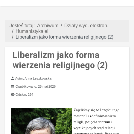
Jesteś tutaj:
Archiwum
Działy wyd. elektron.
Humanistyka el
Liberalizm jako forma wierzenia religijnego (2)
Liberalizm jako forma
wierzenia religijnego (2)
Szczegóły
Autor:
Anna Leszkowska
Opublikowano: 25 maj 2026
Odsłon: 294
Zajęliśmy się w I części tego
materiału zdefiniowaniem
religii, pojęcia
sacrum
i
wynikających stąd relacji
interpersonalnych. Poza tym