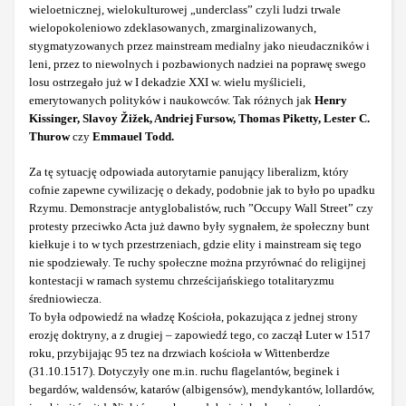
wieloetnicznej, wielokulturowej „underclass” czyli ludzi trwale
wielopokoleniowo zdeklasowanych, zmarginalizowanych,
stygmatyzowanych przez mainstream medialny jako nieudaczników i
leni, przez to niewolnych i pozbawionych nadziei na poprawę swego
losu ostrzegało już w I dekadzie XXI w. wielu myślicieli,
emerytowanych polityków i naukowców. Tak różnych jak
Henry
Kissinger, Slavoy Žižek, Andriej Fursow, Thomas Piketty, Lester C.
Thurow
czy
Emmauel Todd.
Za tę sytuację odpowiada autorytarnie panujący liberalizm, który
cofnie zapewne cywilizację o dekady, podobnie jak to było po upadku
Rzymu. Demonstracje antyglobalistów, ruch ”Occupy Wall Street” czy
protesty przeciwko Acta już dawno były sygnałem, że społeczny bunt
kiełkuje i to w tych przestrzeniach, gdzie elity i mainstream się tego
nie spodziewały. Te ruchy społeczne można przyrównać do religijnej
kontestacji w ramach systemu chrześcijańskiego totalitaryzmu
średniowiecza.
To była odpowiedź na władzę Kościoła, pokazująca z jednej strony
erozję doktryny, a z drugiej – zapowiedź tego, co zaczął Luter w 1517
roku, przybijając 95 tez na drzwiach kościoła w Wittenberdze
(31.10.1517). Dotyczyły one m.in. ruchu flagelantów, beginek i
begardów, waldensów, katarów (albigensów), mendykantów, lollardów,