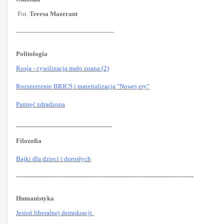
Fot.
Teresa Mazerant
-------------------------------------------------
Politologia
Rosja - cywilizacja mało znana (2)
Rozszerzenie BRICS i materializacja "Nowej ery"
Pamięć zdradzona
------------------------------------------------
Filozofia
Bajki dla dzieci i dorosłych
-----------------------------------------------------------------------
Humanistyka
Jesień liberalnej demokracji