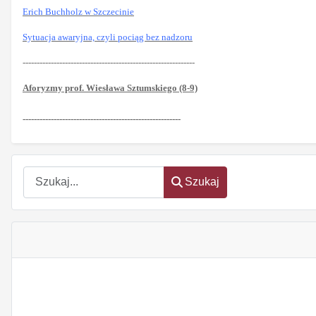
Erich Buchholz w Szczecinie
Sytuacja awaryjna, czyli pociąg bez nadzoru
-------------------------------------------------------------
Aforyzmy prof. Wiesława Sztumskiego (8-9)
--------------------------------------------------------
Szukaj
Szukaj