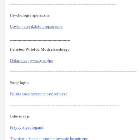
--------------------------------------------------------------------
Psychologia społeczna
Covid - arcydzieło propagandy
------------------------------------------------
Felieton Witolda Modzelewskiego
Dolar przegrywa tę wojnę
---------------------------------------------------------------------------------
Socjologia
Polska wieś przestaje być rolnicza
----------------------------------------------------------------------
Informacje
Fizycy z geologami
Trzęsienia ziemi a promieniowanie kosmiczne