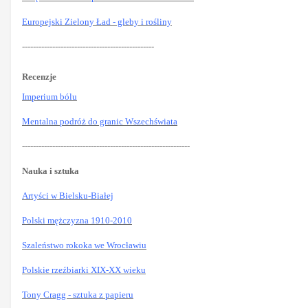
Europejski Zielony Ład - gleby i rośliny
------------------------------------------------
Recenzje
Imperium bólu
Mentalna podróż do granic Wszechświata
-------------------------------------------------------------
Nauka i sztuka
Artyści w Bielsku-Białej
Polski mężczyzna 1910-2010
Szaleństwo rokoka we Wrocławiu
Polskie rzeźbiarki XIX-XX wieku
Tony Cragg - sztuka z papieru