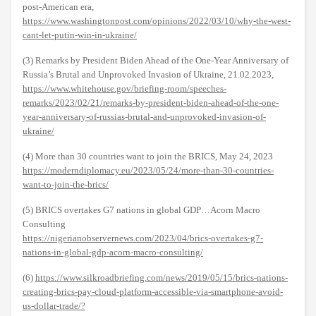
post-American era,
https://www.washingtonpost.com/opinions/2022/03/10/why-the-west-
cant-let-putin-win-in-ukraine/
(3) Remarks by President Biden Ahead of the One-Year Anniversary of
Russia’s Brutal and Unprovoked Invasion of Ukraine, 21.02.2023,
https://www.whitehouse.gov/briefing-room/speeches-
remarks/2023/02/21/remarks-by-president-biden-ahead-of-the-one-
year-anniversary-of-russias-brutal-and-unprovoked-invasion-of-
ukraine/
(4) More than 30 countries want to join the BRICS, May 24, 2023
https://moderndiplomacy.eu/2023/05/24/more-than-30-countries-
want-to-join-the-brics/
(5) BRICS overtakes G7 nations in global GDP…Acorn Macro
Consulting
https://nigerianobservernews.com/2023/04/brics-overtakes-g7-
nations-in-global-gdp-acorn-macro-consulting/
(6)
https://www.silkroadbriefing.com/news/2019/05/15/brics-nations-
creating-brics-pay-cloud-platform-accessible-via-smartphone-avoid-
us-dollar-trade/?