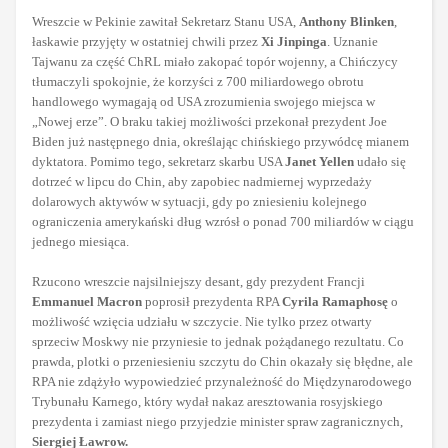
Wreszcie w Pekinie zawitał Sekretarz Stanu USA,
Anthony Blinken
,
łaskawie przyjęty w ostatniej chwili przez
Xi Jinpinga
. Uznanie
Tajwanu za część ChRL miało zakopać topór wojenny, a Chińczycy
tłumaczyli spokojnie, że korzyści z 700 miliardowego obrotu
handlowego wymagają od USA zrozumienia swojego miejsca w
„Nowej erze”. O braku takiej możliwości przekonał prezydent Joe
Biden już następnego dnia, określając chińskiego przywódcę mianem
dyktatora. Pomimo tego, sekretarz skarbu USA
Janet Yellen
udało się
dotrzeć w lipcu do Chin, aby zapobiec nadmiernej wyprzedaży
dolarowych aktywów w sytuacji, gdy po zniesieniu kolejnego
ograniczenia amerykański dług wzrósł o ponad 700 miliardów w ciągu
jednego miesiąca.
Rzucono wreszcie najsilniejszy desant, gdy prezydent Francji
Emmanuel Macron
poprosił prezydenta RPA
Cyrila Ramaphosę
o
możliwość wzięcia udziału w szczycie. Nie tylko przez otwarty
sprzeciw Moskwy nie przyniesie to jednak pożądanego rezultatu. Co
prawda, plotki o przeniesieniu szczytu do Chin okazały się błędne, ale
RPA nie zdążyło wypowiedzieć przynależność do Międzynarodowego
Trybunału Karnego, który wydał nakaz aresztowania rosyjskiego
prezydenta i zamiast niego przyjedzie minister spraw zagranicznych,
Siergiej Ławrow.