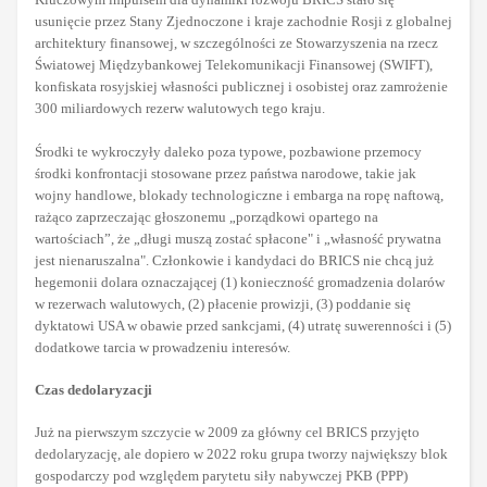
usunięcie przez Stany Zjednoczone i kraje zachodnie Rosji z globalnej
architektury finansowej, w szczególności ze Stowarzyszenia na rzecz
Światowej Międzybankowej Telekomunikacji Finansowej (SWIFT),
konfiskata rosyjskiej własności publicznej i osobistej oraz zamrożenie
300 miliardowych rezerw walutowych tego kraju.
Środki te wykroczyły daleko poza typowe, pozbawione przemocy
środki konfrontacji stosowane przez państwa narodowe, takie jak
wojny handlowe, blokady technologiczne i embarga na ropę naftową,
rażąco zaprzeczając głoszonemu „porządkowi opartego na
wartościach”, że „długi muszą zostać spłacone" i „własność prywatna
jest nienaruszalna". Członkowie i kandydaci do BRICS nie chcą już
hegemonii dolara oznaczającej (1) konieczność gromadzenia dolarów
w rezerwach walutowych, (2) płacenie prowizji, (3) poddanie się
dyktatowi USA w obawie przed sankcjami, (4) utratę suwerenności i (5)
dodatkowe tarcia w prowadzeniu interesów.
Czas dedolaryzacji
Już na pierwszym szczycie w 2009 za główny cel BRICS przyjęto
dedolaryzację, ale dopiero w 2022 roku grupa tworzy największy blok
gospodarczy pod względem parytetu siły nabywczej PKB (PPP)