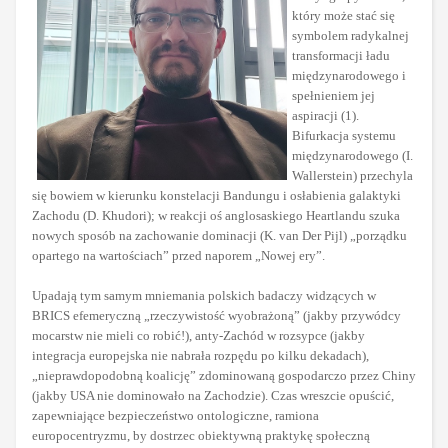
który może stać się
symbolem radykalnej
transformacji ładu
międzynarodowego i
spełnieniem jej
aspiracji (1).
Bifurkacja systemu
międzynarodowego (I.
Wallerstein) przechyla
się bowiem w kierunku konstelacji Bandungu i osłabienia galaktyki
Zachodu (D. Khudori); w reakcji oś anglosaskiego Heartlandu szuka
nowych sposób na zachowanie dominacji (K. van Der Pijl) „porządku
opartego na wartościach” przed naporem „Nowej ery”.
Upadają tym samym mniemania polskich badaczy widzących w
BRICS efemeryczną „rzeczywistość wyobrażoną” (jakby przywódcy
mocarstw nie mieli co robić!), anty-Zachód w rozsypce (jakby
integracja europejska nie nabrała rozpędu po kilku dekadach),
„nieprawdopodobną koalicję” zdominowaną gospodarczo przez Chiny
(jakby USA nie dominowało na Zachodzie). Czas wreszcie opuścić,
zapewniające bezpieczeństwo ontologiczne, ramiona
europocentryzmu, by dostrzec obiektywną praktykę społeczną