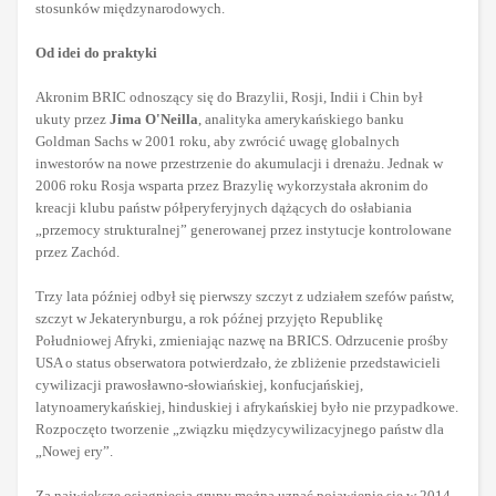
stosunków międzynarodowych.
Od idei do praktyki
Akronim BRIC odnoszący się do Brazylii, Rosji, Indii i Chin był
ukuty przez
Jima O'Neilla
, analityka amerykańskiego banku
Goldman Sachs w 2001 roku, aby zwrócić uwagę globalnych
inwestorów na nowe przestrzenie do akumulacji i drenażu. Jednak w
2006 roku Rosja wsparta przez Brazylię wykorzystała akronim do
kreacji klubu państw półperyferyjnych dążących do osłabiania
„przemocy strukturalnej” generowanej przez instytucje kontrolowane
przez Zachód.
Trzy lata później odbył się pierwszy szczyt z udziałem szefów państw,
szczyt w Jekaterynburgu, a rok późnej przyjęto Republikę
Południowej Afryki, zmieniając nazwę na BRICS. Odrzucenie prośby
USA o status obserwatora potwierdzało, że zbliżenie przedstawicieli
cywilizacji prawosławno-słowiańskiej, konfucjańskiej,
latynoamerykańskiej, hinduskiej i afrykańskiej było nie przypadkowe.
Rozpoczęto tworzenie „związku międzycywilizacyjnego państw dla
„Nowej ery”.
Za największe osiągnięcia grupy można uznać pojawienie się w 2014