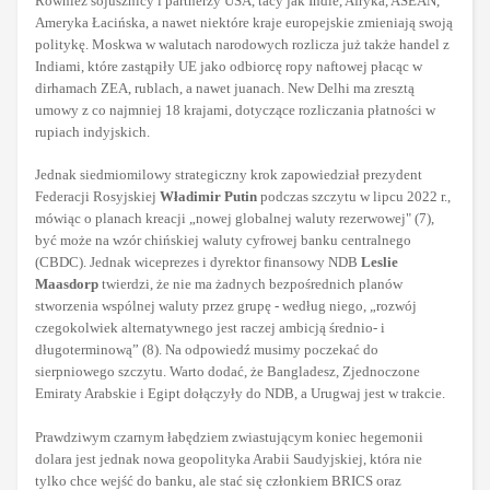
Również sojusznicy i partnerzy USA, tacy jak Indie, Afryka, ASEAN,
Ameryka Łacińska, a nawet niektóre kraje europejskie zmieniają swoją
politykę. Moskwa w walutach narodowych rozlicza już także handel z
Indiami, które zastąpiły UE jako odbiorcę ropy naftowej płacąc w
dirhamach ZEA, rublach, a nawet juanach. New Delhi ma zresztą
umowy z co najmniej 18 krajami, dotyczące rozliczania płatności w
rupiach indyjskich.
Jednak siedmiomilowy strategiczny krok zapowiedział prezydent
Federacji Rosyjskiej
Władimir Putin
podczas szczytu w lipcu 2022 r.,
mówiąc o planach kreacji „nowej globalnej waluty rezerwowej" (7),
być może na wzór chińskiej waluty cyfrowej banku centralnego
(CBDC). Jednak wiceprezes i dyrektor finansowy NDB
Leslie
Maasdorp
twierdzi, że nie ma żadnych bezpośrednich planów
stworzenia wspólnej waluty przez grupę - według niego, „rozwój
czegokolwiek alternatywnego jest raczej ambicją średnio- i
długoterminową” (8). Na odpowiedź musimy poczekać do
sierpniowego szczytu. Warto dodać, że Bangladesz, Zjednoczone
Emiraty Arabskie i Egipt dołączyły do NDB, a Urugwaj jest w trakcie.
Prawdziwym czarnym łabędziem zwiastującym koniec hegemonii
dolara jest jednak nowa geopolityka Arabii Saudyjskiej, która nie
tylko chce wejść do banku, ale stać się członkiem BRICS oraz