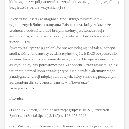
blokową oraz współpracować na rzecz budowania globalnej wspólnoty
bezpieczeństwa dla wszystkich.(19)
Jakże trafna jest także diagnoza hinduskiego ministra spraw
zagranicznych
Subrahmanyama Jaishankara,
który wskazał, że
„sednem problemów, przed którymi stoimy, jest koncentracja
gospodarcza, która pozostawia zbyt wiele narodów na łasce zbyt
niewielu".(20)
Systemy polityczne jej członków nie wywodzą się jednak z jednego
źródła, różne fundamenty cywilizacyjne krajów BRICS bezpośrednio
uniemożliwiają im stworzenie stowarzyszenia, którego wewnętrzna
dyscyplina byłaby porównywalna z Zachodem. Członkowie tej grupy
wciąż stoją przed koniecznością wypełnienia treścią alternatywnego
paradygmatu relacji międzynarodowych, który stanie się pożądanym
horyzontem dla aktywności państw w „Nowej erze”.
Gracjan Cimek
Przypisy
(1) Zob. G. Cimek, Globalne aspiracje grupy BRICS, „Przestrzeń
Społeczna (Social Space) 3/1 (5), s. 128-158 2013
(2) F. Zakaria, Putin’s invasion of Ukraine marks the beginning of a