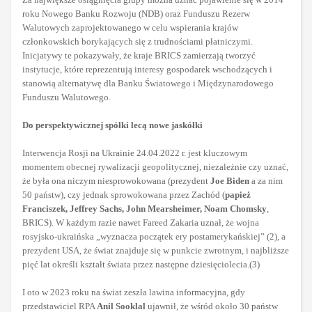
roku Nowego Banku Rozwoju (NDB) oraz Funduszu Rezerw
Walutowych zaprojektowanego w celu wspierania krajów
członkowskich borykających się z trudnościami płatniczymi.
Inicjatywy te pokazywały, że kraje BRICS zamierzają tworzyć
instytucje, które reprezentują interesy gospodarek wschodzących i
stanowią alternatywę dla Banku Światowego i Międzynarodowego
Funduszu Walutowego.
Do perspektywicznej spółki lecą nowe jaskółki
Interwencja Rosji na Ukrainie 24.04.2022 r. jest kluczowym
momentem obecnej rywalizacji geopolitycznej, niezależnie czy uznać,
że była ona niczym niesprowokowana (prezydent
Joe Biden
a za nim
50 państw), czy jednak sprowokowana przez Zachód (
papież
Franciszek, Jeffrey Sachs, John Mearsheimer, Noam Chomsky
,
BRICS). W każdym razie nawet Fareed Zakaria uznał, że wojna
rosyjsko-ukraińska „wyznacza początek ery postamerykańskiej” (2), a
prezydent USA, że świat znajduje się w punkcie zwrotnym, i najbliższe
pięć lat określi kształt świata przez następne dziesięciolecia.(3)
I oto w 2023 roku na świat zeszła lawina informacyjna, gdy
przedstawiciel RPA
Anil Sooklal
ujawnił, że wśród około 30 państw