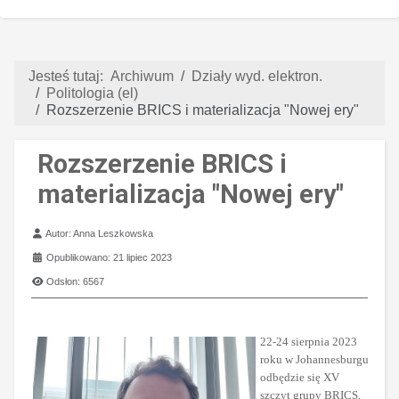
Jesteś tutaj:
Archiwum
Działy wyd. elektron.
Politologia (el)
Rozszerzenie BRICS i materializacja "Nowej ery"
Rozszerzenie BRICS i
materializacja "Nowej ery"
Szczegóły
Autor:
Anna Leszkowska
Opublikowano: 21 lipiec 2023
Odsłon: 6567
22-24 sierpnia 2023
roku w Johannesburgu
odbędzie się XV
szczyt grupy BRICS,