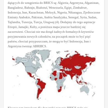
dążących do wstąpienia do BRICS są: Algieria, Argentyna, Afganistan,
Bangladesz, Bahrajn, Białoruś, Wenezuela, Egipt, Zimbabwe,
Indonezja, Iran, Kazachstan, Meksyk, Nigeria, Nikaragua, Zjednoczone
Emiraty Arabskie, Pakistan, Arabia Saudyjska, Senegal, Syria, Sudan,
Tajlandia, Tunezja, Turcja, Urugwaj (4). Dodajmy do tego aspiracje
Etiopii, Jamajki, Kuby, a poniższa mapa jeszcze bardziej się
zaczerwieni. Chociaż nie ma dotąd żadnych formalnych kryteriów
przyjmowania nowych członków, na początek może to być pięć
państw, chociaż przypuszczam, że mogą to być Indonezja, Iran i
Argentyna tworząc ABRIIICS.
Kluczowym impulsem dla dynamiki rozwoju BRICS stało się