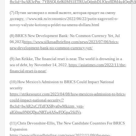
fbclid=IwAR3ePm_7YBSQL6rfK0MS1ETRUuQdmbD1JOzsfIDM4u4QmPjA
(7) Путин заговорил о новой валюте, которая придет на смену
доллару, ://www.mk.ru/economics/2022/06/22/putin-zagovoril-o-
novoy-valyute-kotoraya-pridet-na-smenu-dollaru.html
(8) BRICS New Development Bank: No Common Currency Yet, Jul
06,2023
https://www.silkroadbriefing.com/news/2023/07/06/brics-
new-development-bank-no-common-currency-yet/
(9) Jan Krikke, The financial reset is near. The world is drowning in a
sea of debt, by November 14, 2022,
https://asiatimes.com/2022/11/the-
financial-reset-is-near/
(10) How Mexico's Admission to BRICS Could Impact National
security
https://strikesource.com/2023/04/08/how-mexicos-admission-to-brics-
could-impact-national-security/?
fbclid=IwAR2xCJTdFXSRya0wMkizrp_yep-
aIG0mu9N0QDpzNRTu4ASwFOGpa5SiIVs
(11) Chris Devonshire-Ellis, The New Candidate Countries For BRICS
Expansion
https://www.silkroadbriefing.com/news/2022/11/09/the-new-