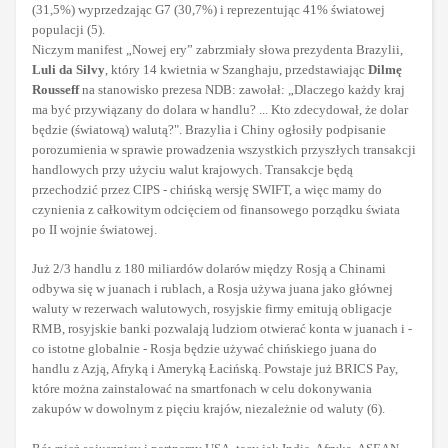
(31,5%) wyprzedzając G7 (30,7%) i reprezentując 41% światowej
populacji (5).
Niczym manifest „Nowej ery” zabrzmiały słowa prezydenta Brazylii,
Luli da Silvy
, który 14 kwietnia w Szanghaju, przedstawiając
Dilmę
Rousseff
na stanowisko prezesa NDB: zawołał: „Dlaczego każdy kraj
ma być przywiązany do dolara w handlu? ... Kto zdecydował, że dolar
będzie (światową) walutą?". Brazylia i Chiny ogłosiły podpisanie
porozumienia w sprawie prowadzenia wszystkich przyszłych transakcji
handlowych przy użyciu walut krajowych. Transakcje będą
przechodzić przez CIPS - chińską wersję SWIFT, a więc mamy do
czynienia z całkowitym odcięciem od finansowego porządku świata
po II wojnie światowej.
Już 2/3 handlu z 180 miliardów dolarów między Rosją a Chinami
odbywa się w juanach i rublach, a Rosja używa juana jako głównej
waluty w rezerwach walutowych, rosyjskie firmy emitują obligacje
RMB, rosyjskie banki pozwalają ludziom otwierać konta w juanach i -
co istotne globalnie - Rosja będzie używać chińskiego juana do
handlu z Azją, Afryką i Ameryką Łacińską. Powstaje już BRICS Pay,
które można zainstalować na smartfonach w celu dokonywania
zakupów w dowolnym z pięciu krajów, niezależnie od waluty (6).