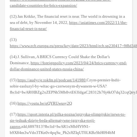
candidate-countries-for-brics-expansion/
(12) Jan Krikke, The financial reset is near. The world is drowning in a
sea of debt, by November 14, 2022,
https://asiatimes.com/2022/11/the-
financial-reset-is-near/
(13)
https://www.ecb.europa.eu/press/key/date/2023/html/ecb.sp230417~9f8d34
(14) J. Sullivan, A BRICS Currency Could Shake the Dollar’s
Dominance,
https://foreignpolicy.com/2023/04/24/brics-currency-end-
dollar-dominance-united-states-russia-china/
(15)
https://audycje.tokfm.pl/podcast/141980
,Czym-premier-Indii-
sobie-zasluzyl-by-witac-go-czerwonym-dywanem-w-USA?
fbclid=IwAR0IBZg2xZEPNh5Mb8vtE63ldgaC28312h76j4kO7dq32cqQrryJ
(16)
https://youtu.be/qQYRUwusy2Q
(17)
https://sport.interia.pl/pilka-nozna/igrzyska-olimpijskie/news-to-
sie-jednak-dzieje-beda-alternatywne-igrzyska-rosji-
zapros
,nId,6897813?fbclid=IwAR1xMhHY9N1-
b9X84m3wVdo3TKn0v4pqSu_Ph2rJfZIqUT0LKBzShH094bM