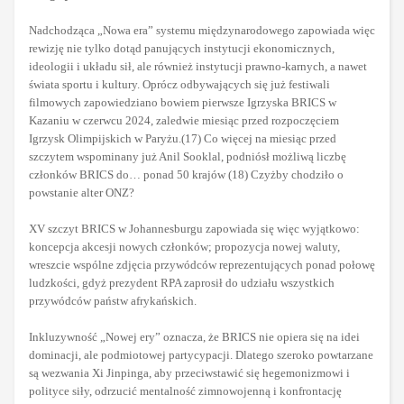
Nadchodząca „Nowa era” systemu międzynarodowego zapowiada więc
rewizję nie tylko dotąd panujących instytucji ekonomicznych,
ideologii i układu sił, ale również instytucji prawno-karnych, a nawet
świata sportu i kultury. Oprócz odbywających się już festiwali
filmowych zapowiedziano bowiem pierwsze Igrzyska BRICS w
Kazaniu w czerwcu 2024, zaledwie miesiąc przed rozpoczęciem
Igrzysk Olimpijskich w Paryżu.(17) Co więcej na miesiąc przed
szczytem wspominany już Anil Sooklal, podniósł możliwą liczbę
członków BRICS do… ponad 50 krajów (18) Czyżby chodziło o
powstanie alter ONZ?
XV szczyt BRICS w Johannesburgu zapowiada się więc wyjątkowo:
koncepcja akcesji nowych członków; propozycja nowej waluty,
wreszcie wspólne zdjęcia przywódców reprezentujących ponad połowę
ludzkości, gdyż prezydent RPA zaprosił do udziału wszystkich
przywódców państw afrykańskich.
Inkluzywność „Nowej ery” oznacza, że BRICS nie opiera się na idei
dominacji, ale podmiotowej partycypacji. Dlatego szeroko powtarzane
są wezwania Xi Jinpinga, aby przeciwstawić się hegemonizmowi i
polityce siły, odrzucić mentalność zimnowojenną i konfrontację