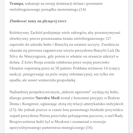
Trumpa,
wskazuje na erozję dominacji dolara i powstanie
wielobiegunowego porządku monetarnego.(14)
Zbudować tamy na płynącej rzece
Kolektywny Zachód podejmuje wiele zabiegów, aby powstrzymywać
obiektywny proces powstawania świata wielobiegunowego. G7
zaprosiło do udziału Indie i Brazylię na ostatnie szczyty. Zwodnicza
okazała się pierwsza zagraniczna wizyta prezydenta Brazylii Luli Da
Silvy do Waszyngtonu, gdy potem to właśnie on otwarcie uderzył w
dolara. Z kolei Rosja została osłabiona przez wojnę przeciwko
Ukrainie wspieraną przez aż 50 państw. Poddana reżimowi 14 tysięcy
sankcji; przegrywając na polu wojny informacyjnej, nie tylko nie
upadła, ale nawet wzmocniła gospodarkę.
Najbardziej perspektywicznym „słabym ogniwem” wydają się Indie,
dlatego premier
Naredra Modi
został z honorami przyjęty w Białym
Domu i Kongresie, ogłaszając złotą erę relacji amerykańsko-indyjskich
(15). Ale jednak jeszcze w czasie lotu powrotnego hinduski przywódca
wsparł prezydenta Putina przeciwko pełzającemu puczowi, a szef Rady
Bezpieczeństwa Indii był w Moskwie i rozmawiał o rozwoju
uprzywilejowanego partnerstwa strategicznego (16).