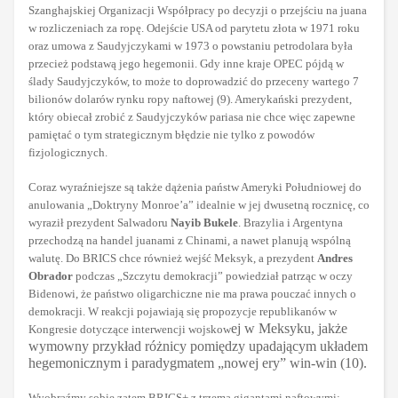
Szanghajskiej Organizacji Współpracy po decyzji o przejściu na juana
w rozliczeniach za ropę. Odejście USA od parytetu złota w 1971 roku
oraz umowa z Saudyjczykami w 1973 o powstaniu petrodolara była
przecież podstawą jego hegemonii. Gdy inne kraje OPEC pójdą w
ślady Saudyjczyków, to może to doprowadzić do przeceny wartego 7
bilionów dolarów rynku ropy naftowej (9). Amerykański prezydent,
który obiecał zrobić z Saudyjczyków pariasa nie chce więc zapewne
pamiętać o tym strategicznym błędzie nie tylko z powodów
fizjologicznych.
Coraz wyraźniejsze są także dążenia państw Ameryki Południowej do
anulowania „Doktryny Monroe’a” idealnie w jej dwusetną rocznicę, co
wyraził prezydent Salwadoru
Nayib Bukele
. Brazylia i Argentyna
przechodzą na handel juanami z Chinami, a nawet planują wspólną
walutę. Do BRICS chce również wejść Meksyk, a prezydent
Andres
Obrador
podczas „Szczytu demokracji” powiedział patrząc w oczy
Bidenowi, że państwo oligarchiczne nie ma prawa pouczać innych o
demokracji. W reakcji pojawiają się propozycje republikanów w
ej w Meksyku, jakże
Kongresie dotyczące interwencji wojskow
wymowny przykład różnicy pomiędzy upadającym układem
hegemonicznym i paradygmatem „nowej ery” win-win (10).
Wyobraźmy sobie zatem BRICS+ z trzema gigantami naftowymi: