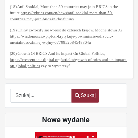
(18) Anil Sooklal, More than 50 countries may join BRICS in the
future
https://tvbrics.com/en/news/anil-sooklal-more-than-50-
countries-may-join-brics-in-the-future/
(19) Chiny zwróciły się wprost do czterech krajów. Mocne słowa Xi
https://wiadomosci.wp.pl/xi-krytykuje-powinniscie-odrzucic-
mentalnosc-zimnej-wojny-6770852584548864a
(20) Growth Of BRICS And Its Impact On Global Politics,
https://crescent.icit-digital.org/articles/growth-of-brics-and-its-impact-
on-global-politics
czy to wystarczy?
Szukaj
Szukaj
Nowe wydanie