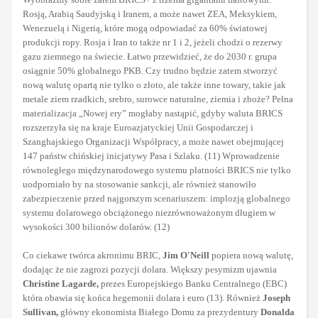
Rosją, Arabią Saudyjską i Iranem, a może nawet ZEA, Meksykiem,
Wenezuelą i Nigerią, które mogą odpowiadać za 60% światowej
produkcji ropy. Rosja i Iran to także nr 1 i 2, jeżeli chodzi o rezerwy
gazu ziemnego na świecie. Łatwo przewidzieć, że do 2030 r. grupa
osiągnie 50% globalnego PKB. Czy trudno będzie zatem stworzyć
nową walutę opartą nie tylko o złoto, ale także inne towary, takie jak
metale ziem rzadkich, srebro, surowce naturalne, ziemia i zboże? Pełna
materializacja „Nowej ery” mogłaby nastąpić, gdyby waluta BRICS
rozszerzyła się na kraje Euroazjatyckiej Unii Gospodarczej i
Szanghajskiego Organizacji Współpracy, a może nawet obejmującej
147 państw chińskiej inicjatywy Pasa i Szlaku. (11) Wprowadzenie
równoległego międzynarodowego systemu płatności BRICS nie tylko
uodporniało by na stosowanie sankcji, ale również stanowiło
zabezpieczenie przed najgorszym scenariuszem: implozją globalnego
systemu dolarowego obciążonego niezrównoważonym długiem w
wysokości 300 bilionów dolarów. (12)
Co ciekawe twórca akronimu BRIC,
Jim O'Neill
popiera nową walutę,
dodając że nie zagrozi pozycji dolara. Większy pesymizm ujawnia
Christine Lagarde,
prezes Europejskiego Banku Centralnego (EBC)
która obawia się końca hegemonii dolara i euro (13). Również
Joseph
Sullivan,
główny ekonomista Białego Domu za prezydentury
Donalda