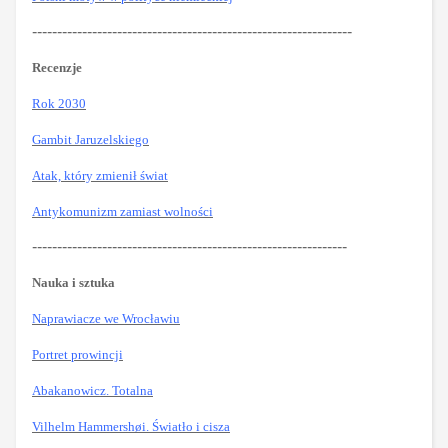
----------------------------------------------------------------
Recenzje
Rok 2030
Gambit Jaruzelskiego
Atak, który zmienił świat
Antykomunizm zamiast wolności
---------------------------------------------------------------
Nauka i sztuka
Naprawiacze we Wrocławiu
Portret prowincji
Abakanowicz. Totalna
Vilhelm Hammershøi. Światło i cisza