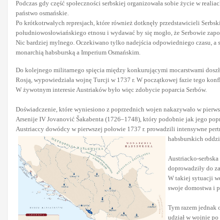
Podczas gdy część społeczności serbskiej organizowała sobie życie w realiac
państwo osmańskie.
Po krótkotrwałych represjach, które również dotknęły przedstawicieli Serbsk
południowosłowiańskiego etnosu i wydawać by się mogło, że Serbowie zapom
Nic bardziej mylnego. Oczekiwano tylko nadejścia odpowiedniego czasu, 
monarchią habsburską a Imperium Osmańskim.
Do kolejnego militarnego spięcia między konkurującymi mocarstwami doszło 
Rosją, wypowiedziała wojnę Turcji w 1737 r. W początkowej fazie tego konfl
W żywotnym interesie Austriaków było więc zdobycie poparcia Serbów.
Doświadczenie, które wyniesiono z poprzednich wojen nakazywało w pierwsz
Arsenije IV Jovanović Šakabenta (1726–1748), który podobnie jak jego popr
Austriaccy dowódcy w pierwszej połowie 1737 r. prowadzili intensywne pert
habsburskich oddzi
Austriacko-serbska
doprowadziły do za
W takiej sytuacji 
swoje domostwa i p
Tym razem jednak o
udział w wojnie po s