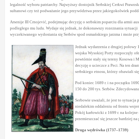
legalność wyboru patriarchy. Najwyższy dostojnik Serbskiej Cerkwi Prawos
sułtanowi czy też podważanie jego przywództwa przez jakiegokolwiek poddan
Arsenije III Crnojević, podejmując decyzję o serbskim poparciu dla armii au
podległego mu ludu. Wydaje się jednak, że dokonawszy rozeznania sytuacji
wyczekiwanego wydostania się Serbów spod osmańskiego jarzma i może przyc
Jednak wydarzenia z drugiej połowy 16
wojska Wysokiej Porty rozpoczęły of
powtórnie stały się tereny Kosowa i Me
decyzję o ucieczce z Peci. Na ten dra
serbskiego etnosu, którzy obawiali s
Pod koniec 1689 r. i na początku 169
150 do 200 tys. Serbów. Zdecydowana 
Serbowie uważali, że jest to sytuacj
niedalekim oddaleniu od frontu wojenn
Pokój karłowicki z 1699 r. na kolejn
przemieszczać się jeszcze bardziej n
Druga wędrówka (1737–1739)