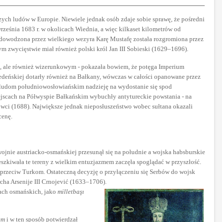
ych ludów w Europie. Niewiele jednak osób zdaje sobie sprawę, że pośredni
rześnia 1683 r. w okolicach Wiednia, a więc kilkaset kilometrów od
 dowodzona przez wielkiego wezyra Karę Mustafę została rozgromiona przez
ym zwycięstwie miał również polski król Jan III Sobieski (1629–1696).
m, ale również wizerunkowym - pokazała bowiem, że potęga Imperium
deńskiej dotarły również na Bałkany, wówczas w całości opanowane przez
ludom południowosłowiańskim nadzieję na wydostanie się spod
jscach na Półwyspie Bałkańskim wybuchły antytureckie powstania - na
wci (1688). Największe jednak nieposłuszeństwo wobec sułtana okazali
cenę.
ojnie austriacko-osmańskiej przesunął się na południe a wojska habsburskie
eszkiwała te tereny z wielkim entuzjazmem zaczęła spoglądać w przyszłość.
 przeciw Turkom. Ostateczną decyzję o przyłączeniu się Serbów do wojsk
cha Arsenije III Crnojević (1633–1706).
sach osmańskich, jako
milletbaşı
em
i w ten sposób potwierdzał