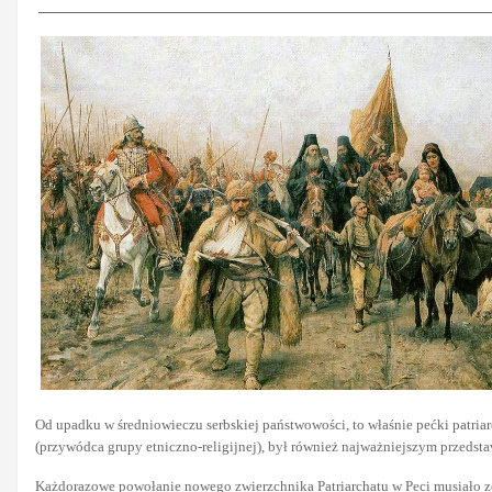
Od upadku w średniowieczu serbskiej państwowości, to właśnie pećki patria
(przywódca grupy etniczno-religijnej), był również najważniejszym przedst
Każdorazowe powołanie nowego zwierzchnika Patriarchatu w Peci musiało z