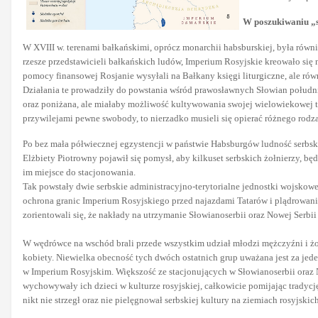
W poszukiwaniu „
W XVIII w. terenami bałkańskimi, oprócz monarchii habsburskiej, była ró
rzesze przedstawicieli bałkańskich ludów, Imperium Rosyjskie kreowało si
pomocy finansowej Rosjanie wysyłali na Bałkany księgi liturgiczne, ale rów
Działania te prowadziły do powstania wśród prawosławnych Słowian połudn
oraz poniżana, ale miałaby możliwość kultywowania swojej wielowiekowej t
przywilejami pewne swobody, to nierzadko musieli się opierać różnego rodza
Po bez mała półwiecznej egzystencji w państwie Habsburgów ludność serbska
Elżbiety Piotrowny pojawił się pomysł, aby kilkuset serbskich żołnierzy, bę
im miejsce do stacjonowania.
Tak powstały dwie serbskie administracyjno-terytorialne jednostki wojskow
ochrona granic Imperium Rosyjskiego przed najazdami Tatarów i plądrowanie
zorientowali się, że nakłady na utrzymanie Słowianoserbii oraz Nowej Serbii 
W wędrówce na wschód brali przede wszystkim udział młodzi mężczyźni i żoł
kobiety. Niewielka obecność tych dwóch ostatnich grup uważana jest za jed
w Imperium Rosyjskim. Większość ze stacjonujących w Słowianoserbii oraz 
wychowywały ich dzieci w kulturze rosyjskiej, całkowicie pomijając trady
nikt nie strzegł oraz nie pielęgnował serbskiej kultury na ziemiach rosyjskich