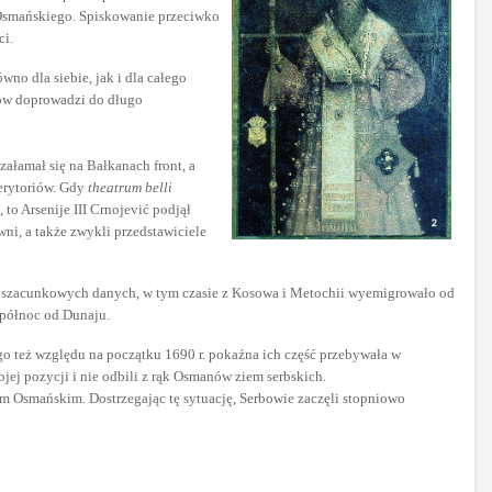
 Osmańskiego. Spiskowanie przeciwko
ci.
no dla siebie, jak i dla całego
ków doprowadzi do długo
załamał się na Bałkanach front, a
erytoriów. Gdy
theatrum belli
 to Arsenije III Crnojević podjął
ni, a także zwykli przedstawiciele
ług szacunkowych danych, w tym czasie z Kosowa i Metochii wyemigrowało od
 północ od Dunaju.
ego też względu na początku 1690 r. pokaźna ich część przebywała w
jej pozycji i nie odbili z rąk Osmanów ziem serbskich.
m Osmańskim. Dostrzegając tę sytuację, Serbowie zaczęli stopniowo