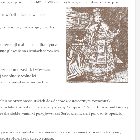
 na emigrację w latach 1689–1690 dalej żyli w systemie stworzonym przez
 powrócili przedstawiciele
był zawsze wybuch wojny między
konwencji o aliansie militarnym z
enne głównie na ziemiach serbskich.
szym tronie zasiadał wówczas
iej wspólnoty wolności.
iem na serbskie uczestnictwo w
opełniane przez habsburskich dowódców w ostatecznym rozrachunku
 zadały Austriakom ostateczną klęskę 22 lipca 1739 r. w bitwie pod Grocką.
tne dla siebie warunki pokojowe, zaś Serbowie musieli ponownie opuścić
ników oraz serbskich żołnierzy (wraz z rodzinami), którzy brali czynny
rzedstawicieli serbskiego etnosu.