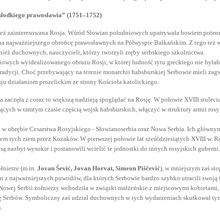
słodkiego prawosławia” (1751–1752)
wnież zainteresowana Rosja. Wśród Słowian południowych upatrywała bowiem pote
ę na najważniejszego obrońcę prawosławnych na Półwyspie Bałkańskim. Z tego też 
nież duchownych, nauczycieli, którzy tworzyli zręby serbskiego szkolnictwa.
iowych wyidealizowanego obrazu Rosji, w której ludność rytu greckiego nie był
radycji. Choć przebywający na terenie monarchii habsburskiej Serbowie mieli za
ju działaniom prozelickim ze strony Kościoła katolickiego.
 zaczęła z coraz to większą nadzieją spoglądać na Rosję. W połowie XVIII stuleci
dących w tamtym czasie częścią wojsk habsburskich, włączyć w struktury armii rosy
e w obrębie Cesarstwa Rosyjskiego - Słowianoserbia oraz Nowa Serbia. Ich główn
m tych ziem przez Kozaków. W pierwszej połowie lat sześćdziesiątych XVIII w. R
są nazbyt wysokie i postanowili wcielić te jednostki do innych rosyjskich guberni.
nierze (m.in.
Jovan Šević, Jovan Horvat, Simeon Piščević
), w mniejszym zaś st
en z najważniejszych powodów, dla których Serbowie bardzo szybko utracili swoją
Nowej Serbii żołnierzy wchodziła w związki małżeńskie z miejscowymi kobietami,
cję Serbów. Symboliczny zaś udział duchownych w tych wydarzeniach skutkował tym
.