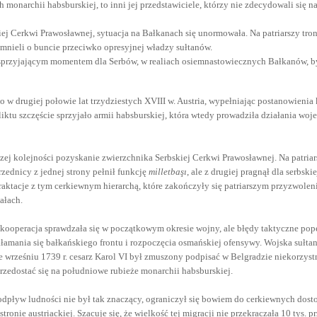
h monarchii habsburskiej, to inni jej przedstawiciele, którzy nie zdecydowali się
iej Cerkwi Prawosławnej, sytuacja na Bałkanach się unormowała. Na patriarszy tron
nieli o buncie przeciwko opresyjnej władzy sułtanów.
a sprzyjającym momentem dla Serbów, w realiach osiemnastowiecznych Bałkanów, 
w drugiej połowie lat trzydziestych XVIII w. Austria, wypełniając postanowienia 
iktu szczęście sprzyjało armii habsburskiej, która wtedy prowadziła działania woj
ej kolejności pozyskanie zwierzchnika Serbskiej Cerkwi Prawosławnej. Na patriar
zednicy z jednej strony pełnił funkcję
milletbaşı
, ale z drugiej pragnął dla serbsk
raktacje z tym cerkiewnym hierarchą, które zakończyły się patriarszym przyzwolen
ałach.
 kooperacja sprawdzała się w początkowym okresie wojny, ale błędy taktyczne p
łamania się bałkańskiego frontu i rozpoczęcia osmańskiej ofensywy. Wojska sułtana
we wrześniu 1739 r. cesarz Karol VI był zmuszony podpisać w Belgradzie niekorzys
rzedostać się na południowe rubieże monarchii habsburskiej.
dpływ ludności nie był tak znaczący, ograniczył się bowiem do cerkiewnych dostoj
tronie austriackiej. Szacuje się, że wielkość tej migracji nie przekraczała 10 tys. p