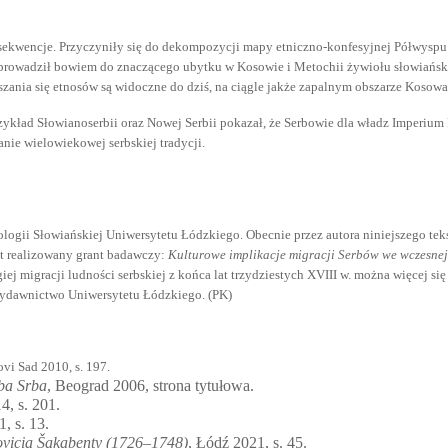
kwencje. Przyczyniły się do dekompozycji mapy etniczno-konfesyjnej Półwyspu
rowadził bowiem do znaczącego ubytku w Kosowie i Metochii żywiołu słowiańskie
zania się etnosów są widoczne do dziś, na ciągle jakże zapalnym obszarze Kosowa
zykład Słowianoserbii oraz Nowej Serbii pokazał, że Serbowie dla władz Imperium 
nie wielowiekowej serbskiej tradycji.
ogii Słowiańskiej Uniwersytetu Łódzkiego. Obecnie przez autora niniejszego teks
st realizowany grant badawczy:
Kulturowe implikacje migracji Serbów we wczesnej
ej migracji ludności serbskiej z końca lat trzydziestych XVIII w. można więcej si
Wydawnictwo Uniwersytetu Łódzkiego. (PK)
ovi Sad 2010, s. 197.
oba Srba
, Beograd 2006, strona tytułowa.
, s. 201.
, s. 13.
novicia Šakabenty (1726–1748)
, Łódź 2021, s. 45.