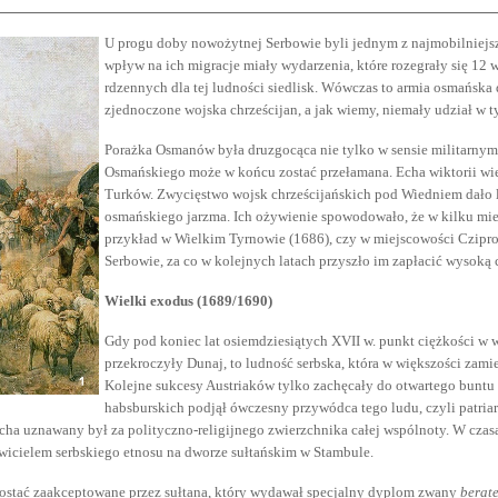
U progu doby nowożytnej Serbowie byli jednym z najmobilniejsz
wpływ na ich migracje miały wydarzenia, które rozegrały się 12 w
rdzennych dla tej ludności siedlisk. Wówczas to armia osmańska
zjednoczone wojska chrześcijan, a jak wiemy, niemały udział w t
Porażka Osmanów była druzgocąca nie tylko w sensie militarny
Osmańskiego może w końcu zostać przełamana. Echa wiktorii wie
Turków. Zwycięstwo wojsk chrześcijańskich pod Wiedniem dało 
osmańskiego jarzma. Ich ożywienie spowodowało, że w kilku mie
przykład w Wielkim Tyrnowie (1686), czy w miejscowości Czipro
Serbowie, za co w kolejnych latach przyszło im zapłacić wysoką 
Wielki exodus (1689/1690)
Gdy pod koniec lat osiemdziesiątych XVII w. punkt ciężkości w w
przekroczyły Dunaj, to ludność serbska, która w większości zami
Kolejne sukcesy Austriaków tylko zachęcały do otwartego buntu
habsburskich podjął ówczesny przywódca tego ludu, czyli patriar
rcha uznawany był za polityczno-religijnego zwierzchnika całej wspólnoty. W cza
awicielem serbskiego etnosu na dworze sułtańskim w Stambule.
ostać zaakceptowane przez sułtana, który wydawał specjalny dyplom zwany
berat