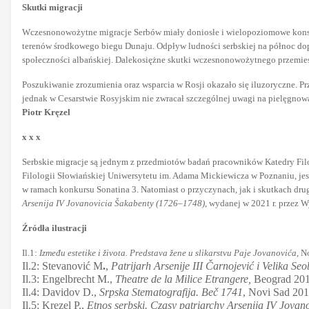
Skutki migracji
Wczesnonowożytne migracje Serbów miały doniosłe i wielopoziomowe konse
terenów środkowego biegu Dunaju. Odpływ ludności serbskiej na północ dop
społeczności albańskiej. Dalekosiężne skutki wczesnonowożytnego przemies
Poszukiwanie zrozumienia oraz wsparcia w Rosji okazało się iluzoryczne. Pr
jednak w Cesarstwie Rosyjskim nie zwracał szczególnej uwagi na pielęgnowa
Piotr Kręzel
x x x
Serbskie migracje są jednym z przedmiotów badań pracowników Katedry Filol
Filologii Słowiańskiej Uniwersytetu im. Adama Mickiewicza w Poznaniu, je
w ramach konkursu Sonatina 3. Natomiast o przyczynach, jak i skutkach drugi
Arsenija IV Jovanovicia Šakabenty (1726–1748)
, wydanej w 2021 r. przez 
Źródła ilustracji
Il.1:
Između estetike i života. Predstava žene u slikarstvu Paje Jovanovića
, N
Il.2: Stevanović M
.
,
Patrijarh Arsenije III Čarnojević i Velika Se
Il.3: Engelbrecht M.,
Theatre de la Milice Etrangere,
Beograd 2014
Il.4: Davidov D.,
Srpska Stematografija. Beč 1741
, Novi Sad 2011
Il.5: Kręzel P.,
Etnos serbski. Czasy patriarchy Arsenija IV Jova