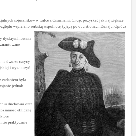
ncjalnych sojuszników w walce z Osmanami. Chcąc pozyskać jak największe
względu wspierano serbską wspólnotę żyjącą po obu stronach Dunaju. Oprócz
aby dyskryminowana
gwarantowane
a na dworze carycy
jskiej i wyznaczyć
ym zadaniem była
osjanie jednak
opniu duchowni oraz
 tożsamość etniczną
 które
, że praktycznie