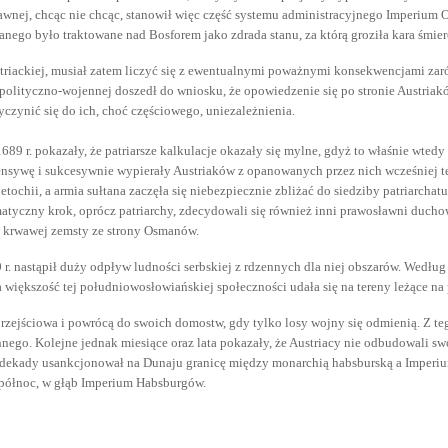
ławnej, chcąc nie chcąc, stanowił więc część systemu administracyjnego Imperium
ego było traktowane nad Bosforem jako zdrada stanu, za którą groziła kara śmier
striackiej, musiał zatem liczyć się z ewentualnymi poważnymi konsekwencjami zarów
 polityczno-wojennej doszedł do wniosku, że opowiedzenie się po stronie Austria
zynić się do ich, choć częściowego, uniezależnienia.
89 r. pokazały, że patriarsze kalkulacje okazały się mylne, gdyż to właśnie wtedy 
ensywę i sukcesywnie wypierały Austriaków z opanowanych przez nich wcześniej t
tochii, a armia sułtana zaczęła się niebezpiecznie zbliżać do siedziby patriarchatu,
matyczny krok, oprócz patriarchy, zdecydowali się również inni prawosławni duchow
ię krwawej zemsty ze strony Osmanów.
0 r. nastąpił duży odpływ ludności serbskiej z rdzennych dla niej obszarów. Wed
większość tej południowosłowiańskiej społeczności udała się na tereny leżące na
a przejściowa i powrócą do swoich domostw, gdy tylko losy wojny się odmienią. Z t
ego. Kolejne jednak miesiące oraz lata pokazały, że Austriacy nie odbudowali swo
e dekady usankcjonował na Dunaju granicę między monarchią habsburską a Imperiu
a północ, w głąb Imperium Habsburgów.