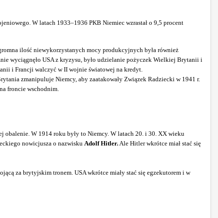
rojeniowego. W latach 1933–1936 PKB Niemiec wzrastał o 9,5 procent
Ogromna ilość niewykorzystanych mocy produkcyjnych była również
ie wyciągnęło USA z kryzysu, było udzielanie pożyczek Wielkiej Brytanii i
ii i Francji walczyć w II wojnie światowej na kredyt.
rytania zmanipuluje Niemcy, aby zaatakowały Związek Radziecki w 1941 r.
 na froncie wschodnim.
jej obalenie. W 1914 roku były to Niemcy. W latach 20. i 30. XX wieku
ieckiego nowicjusza o nazwisku
Adolf Hitler.
Ale Hitler wkrótce miał stać się
ojącą za brytyjskim tronem. USA wkrótce miały stać się egzekutorem i w