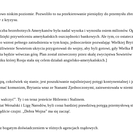
owo niskim poziomie. Pozwoliło to na przekierowanie pieniędzy do przemysłu zb
 z kryzysu.
 liczba bezrobotnych Amerykanów była nadal wysoka i wynosiła osiem milionów. 
dzięki przywróceniu amerykańskich oszczędności bankowych. Ale tym, co ostateczn
wzrost pełnego zatrudnienia w tym kraju, jednocześnie pozwalając Wielkiej Brytan
iwienie Sowietom ukrycia przygotowań do wojny, aby byli gotowi, gdy Wielka B
nia będzie wówczas górą. Plan został zniweczony przez skalę zwycięstwa Sowietów
u której Rosja stała się celem działań angielsko-amerykańskich.]
, cokolwiek się stanie, jest poszukiwanie najsilniejszej potęgi kontynentalnej i 
zymać komunizm, Brytania wraz ze Stanami Zjednoczonymi, zainwestowała w niem
walczyć”. Ty i on teraz jesteście Hitlerem i Stalinem.
at Wersalski i Ligę Narodów, byli coraz bardziej prawdziwą potęgą przemysłową st
dźcie czujni. „Dobra Wojna” ma się zacząć.
 z bogatym doświadczeniem w różnych agencjach rządowych.