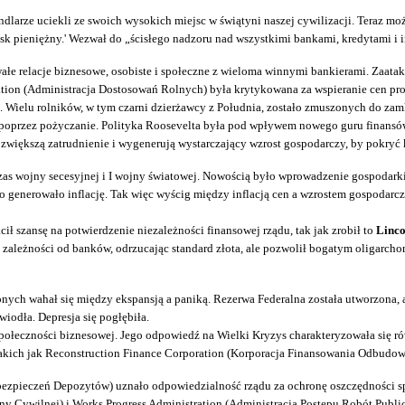
larze uciekli ze swoich wysokich miejsc w świątyni naszej cywilizacji. Teraz mo
ysk pieniężny.' Wezwał do „ścisłego nadzoru nad wszystkimi bankami, kredytami i 
wałe relacje biznesowe, osobiste i społeczne z wieloma winnymi bankierami. Zaata
ration (Administracja Dostosowań Rolnych) była krytykowana za wspieranie cen pr
. Wielu rolników, w tym czarni dzierżawcy z Południa, zostało zmuszonych do zamk
rał poprzez pożyczanie. Polityka Roosevelta była pod wpływem nowego guru finans
większą zatrudnienie i wygenerują wystarczający wzrost gospodarczy, by pokryć 
s wojny secesyjnej i I wojny światowej. Nowością było wprowadzenie gospodarki k
go generowało inflację. Tak więc wyścig między inflacją cen a wzrostem gospodarcz
ił szansę na potwierdzenie niezależności finansowej rządu, tak jak zrobił to
Linco
 od zależności od banków, odrzucając standard złota, ale pozwolił bogatym oligar
nych wahał się między ekspansją a paniką. Rezerwa Federalna została utworzona, a
iodła. Depresja się pogłębiła.
społeczności biznesowej. Jego odpowiedź na Wielki Kryzys charakteryzowała się r
akich jak Reconstruction Finance Corporation (Korporacja Finansowania Odbudowy)
Ubezpieczeń Depozytów) uznało odpowiedzialność rządu za ochronę oszczędności 
Cywilnej) i Works Progress Administration (Administracja Postępu Robót Publiczny