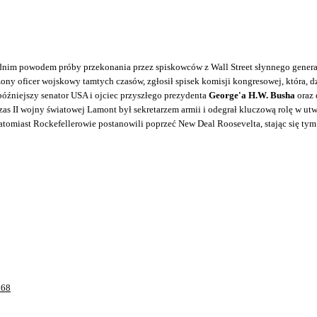
rednim powodem próby przekonania przez spiskowców z Wall Street słynnego genera
ny oficer wojskowy tamtych czasów, zgłosił spisek komisji kongresowej, która, dz
 późniejszy senator USA i ojciec przyszłego prezydenta
George'a H.W. Busha
oraz 
as II wojny światowej Lamont był sekretarzem armii i odegrał kluczową rolę w ut
atomiast Rockefellerowie postanowili poprzeć New Deal Roosevelta, stając się 
568