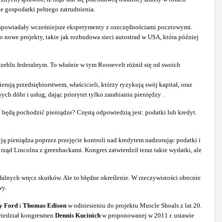
e gospodarki pełnego zatrudnienia.
 zapowiadały wcześniejsze eksperymenty z oszczędnościami pocztowymi.
 nowe projekty, takie jak rozbudowa sieci autostrad w USA, która później
czeblu federalnym. To właśnie w tym Roosevelt różnił się od swoich
rują przedsiębiorstwem, właścicieli, którzy ryzykują swój kapitał, oraz
h dóbr i usług, dając priorytet tylko zarabianiu pieniędzy .
d będą pochodzić pieniądze? Częstą odpowiedzią jest: podatki lub kredyt.
ą pieniądza poprzez przejęcie kontroli nad kredytem nadzorując podatki i
rząd Lincolna z greenbackami. Kongres zatwierdził teraz takie wydatki, ale
ofalnych wręcz skutków. Ale to błędne określenie. W rzeczywistości obecnie
wy.
y Ford
i
Thomas Edison
w odniesieniu do projektu Muscle Shoals z lat 20.
owiedział kongresmen
Dennis Kucinich
w proponowanej w 2011 r. ustawie