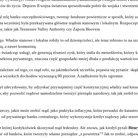
w do życia. Dopiero II wojna światowa spowodowała pobór do wojska i stworzeni
yjął rolę banku oszczędnościowego, tworząc fundusze powiernicze w sposób, który
która wcześniej była przekazywana głównie rządom stanowym i lokalnym. Rozpoczęto
ne, takie jak Tennessee Valley Authority czy Zapora Hoovera.
 Władze stanowe i lokalne robiły to od dziesięcioleci, ale teraz robiono to na sz
tą, a nawet komunistą.
wiadcząc usługi, ale generują również zysk, który trafia do menedżerów, którzy kie
ektora prywatnego, znaczna część gospodarki mniej dbała o produkcję wartościowyc
leżnie od tego, co rząd robi, na jakimkolwiek szczeblu, pojawia się pytanie: ską
la wysokich dochodów wynoszącą 90 procent. A zadłużenie było ogromne.
ył zdecydowany, by odzyskać przynajmniej część konstytucyjnej władzy nad kreacj
, aby pozwolić rządowi samodzielnie tworzyć pieniądz narodowy, tak jak zrobił to 
eczy, jakie może zrobić rząd, jako praktyka inflacyjna, która prowadzi do katastr
i od prywatnego banku centralnego, który wykorzystuje kredyt rządowy jako rezer
której kiedykolwiek skorzystał rząd federalny. Ale znowu, jak kiedyś pytali
Henr
ać od banków, które tworzyły własne pieniądze „z powietrza”? Jak to zrobić, odp