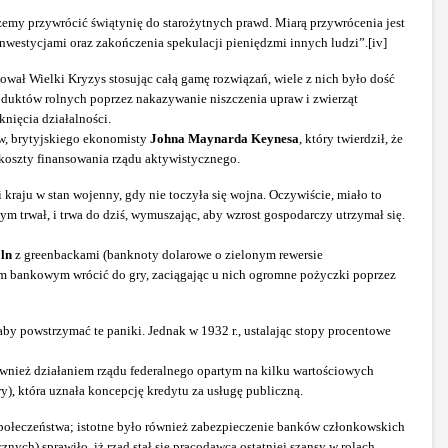
żemy przywrócić świątynię do starożytnych prawd. Miarą przywrócenia jest
inwestycjami oraz zakończenia spekulacji pieniędzmi innych ludzi”.[iv]
kował Wielki Kryzys stosując całą gamę rozwiązań, wiele z nich było dość
oduktów rolnych poprzez nakazywanie niszczenia upraw i zwierząt
nięcia działalności.
ów, brytyjskiego ekonomisty
Johna Maynarda Keynesa
, który twierdził, że
koszty finansowania rządu aktywistycznego.
raju w stan wojenny, gdy nie toczyła się wojna. Oczywiście, miało to
ym trwał, i trwa do dziś, wymuszając, aby wzrost gospodarczy utrzymał się.
ln
z greenbackami (banknoty dolarowe o zielonym rewersie
chom bankowym wrócić do gry, zaciągając u nich ogromne pożyczki poprzez
by powstrzymać te paniki. Jednak w 1932 r., ustalając stopy procentowe
ównież działaniem rządu federalnego opartym na kilku wartościowych
, która uznała koncepcję kredytu za usługę publiczną.
społeczeństwa; istotne było również zabezpieczenie banków członkowskich
ch) sprawiło, iż rząd stał się pracodawcą ostatniej szansy w rolach