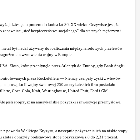
yżej dziesięciu procent do końca lat 30. XX wieku. Oczywiste jest, że
 zapewniać „sieć bezpieczeństwa socjalnego” dla starszych mężczyzn i
łty metal był nadal używany do rozliczania międzynarodowych przelewów
 zagrożeniem wznowienia wojny w Europie.
 USA. Złoto, które przepłynęło przez Atlantyk do Europy, gdy Bank Anglii
 kontrolowanych przez Rockefellera — Niemcy czerpały zyski z wlewów
, na początku II wojny światowej 250 amerykańskich firm posiadało
lette, Coca-Cola, Kraft, Westinghouse, United Fruit, Ford i GM.
le jeśli spojrzysz na amerykańskie pożyczki i inwestycje przemysłowe,
te z powodu Wielkiego Kryzysu, a następnie pożyczania ich na niskie stopy
du złota i obniżyły podstawową stopę pożyczkową z 8 do 2,31 procent.