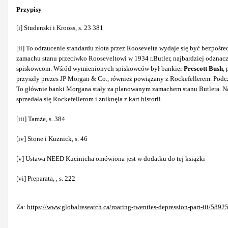
Przypisy
[i] Studenski i Krooss, s. 23 381
.
[ii] To odrzucenie standardu złota przez Roosevelta wydaje się być bezpoś
zamachu stanu przeciwko Rooseveltowi w 1934 r.Butler, najbardziej odznaczo
spiskowcom. Wśród wymienionych spiskowców był bankier
Prescott Bush
,
przyszły prezes JP Morgan & Co., również powiązany z Rockefellerem. Podcz
To głównie banki Morgana stały za planowanym zamachem stanu Butlera. N
sprzedała się Rockefellerom i zniknęła z kart historii.
[iii] Tamże, s. 384
[iv] Stone i Kuznick, s. 46
[v] Ustawa NEED Kucinicha omówiona jest w dodatku do tej książki
[vi] Preparata, , s. 222
Za:
https://www.globalresearch.ca/roaring-twenties-depression-part-iii/5892