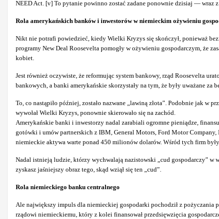
NEED Act. [v] To pytanie powinno zostać zadane ponownie dzisiaj — wraz z 
Rola amerykańskich banków i inwestorów w niemieckim ożywieniu gosp
Nikt nie potrafi powiedzieć, kiedy Wielki Kryzys się skończył, ponieważ be
programy New Deal Roosevelta pomogły w ożywieniu gospodarczym, że zasada
kobiet.
Jest również oczywiste, że reformując system bankowy, rząd Roosevelta ur
bankowych, a banki amerykańskie skorzystały na tym, że były uważane za 
To, co nastąpiło później, zostało nazwane „lawiną złota”. Podobnie jak w p
wywołał Wielki Kryzys, ponownie skierowało się na zachód.
Amerykańskie banki i inwestorzy nadal zarabiali ogromne pieniądze, fina
gotówki i umów partnerskich z IBM, General Motors, Ford Motor Company, D
niemieckie aktywa warte ponad 450 milionów dolarów. Wśród tych firm były S
Nadal istnieją ludzie, którzy wychwalają nazistowski „cud gospodarczy” w 
zyskasz jaśniejszy obraz tego, skąd wziął się ten „cud”.
Rola niemieckiego banku centralnego
Ale największy impuls dla niemieckiej gospodarki pochodził z pożyczania p
rządowi niemieckiemu, który z kolei finansował przedsięwzięcia gospodarcze