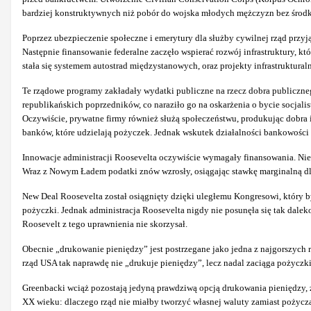
bardziej konstruktywnych niż pobór do wojska młodych mężczyzn bez środkó
Poprzez ubezpieczenie społeczne i emerytury dla służby cywilnej rząd prz
Następnie finansowanie federalne zaczęło wspierać rozwój infrastruktury, 
stała się systemem autostrad międzystanowych, oraz projekty infrastruktural
Te rządowe programy zakładały wydatki publiczne na rzecz dobra publicznego.
republikańskich poprzedników, co naraziło go na oskarżenia o bycie socjalis
Oczywiście, prywatne firmy również służą społeczeństwu, produkując dobra i ś
banków, które udzielają pożyczek. Jednak wskutek działalności bankowości s
Innowacje administracji Roosevelta oczywiście wymagały finansowania. Nieza
Wraz z Nowym Ładem podatki znów wzrosły, osiągając stawkę marginalną d
New Deal Roosevelta został osiągnięty dzięki uległemu Kongresowi, który b
pożyczki. Jednak administracja Roosevelta nigdy nie posunęła się tak daleko
Roosevelt z tego uprawnienia nie skorzysał.
Obecnie „drukowanie pieniędzy” jest postrzegane jako jedna z najgorszych rz
rząd USA tak naprawdę nie „drukuje pieniędzy”, lecz nadal zaciąga pożyczk
Greenbacki wciąż pozostają jedyną prawdziwą opcją drukowania pieniędzy, z 
XX wieku: dlaczego rząd nie miałby tworzyć własnej waluty zamiast pożycz