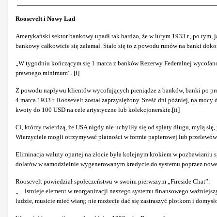
Roosevelt i Nowy Ład
Amerykański sektor bankowy upadł tak bardzo, że w lutym 1933 r., po tym, 
bankowy całkowicie się załamał. Stało się to z powodu runów na banki dok
„W tygodniu kończącym się 1 marca z banków Rezerwy Federalnej wycofano 
prawnego minimum”. [i]
Z powodu napływu klientów wycofujących pieniądze z banków, banki po pr
4 marca 1933 r. Roosevelt został zaprzysiężony. Sześć dni później, na mocy 
kwoty do 100 USD na cele artystyczne lub kolekcjonerskie.[ii]
Ci, którzy twierdzą, że USA nigdy nie uchyliły się od spłaty długu, mylą 
Wierzyciele mogli otrzymywać płatności w formie papierowej lub przelewów 
Eliminacja waluty opartej na złocie była kolejnym krokiem w pozbawianiu
dolarów w samodzielnie wygenerowanym kredycie do systemu poprzez nowe p
Roosevelt powiedział społeczeństwu w swoim pierwszym „Fireside Chat”:
„…istnieje element w reorganizacji naszego systemu finansowego ważniejszy 
ludzie, musicie mieć wiarę; nie możecie dać się zastraszyć plotkom i domysło