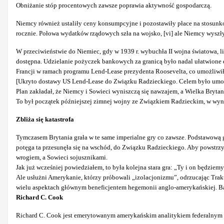
Obniżanie stóp procentowych zawsze
poprawia aktywność gospodarczą.
Niemcy również ustaliły ceny konsumpcyjne i pozostawiły płace na stosunk
rocznie. Połowa wydatków rządowych szła na wojsko, [vi] ale Niemcy wyszły
W przeciwieństwie do Niemiec, gdy w 1939 r. wybuchła II wojna światowa,
dostępna. Udzielanie pożyczek bankowych za granicą było nadal ułatwione 
Francji w ramach programu Lend-Lease prezydenta Roosevelta, co umożliwiło 
[Ukryto dostawy US Lend-Lease do Związku Radzieckiego. Celem było umożl
Plan zakładał, że Niemcy i Sowieci wyniszczą się nawzajem, a Wielka Bryta
To był początek późniejszej zimnej wojny ze Związkiem Radzieckim, w wynik
Zbliża się katastrofa
Tymczasem Brytania grała w te same imperialne gry co zawsze. Podstawową grą
potęga ta przesunęła się na wschód, do Związku Radzieckiego. Aby powstr
wrogiem, a Sowieci sojusznikami.
Jak już wcześniej powiedziałem, to była kolejna stara gra: „Ty i on będziemy 
Ale usłużni Amerykanie, którzy próbowali „izolacjonizmu”, odrzucając Trakt
wielu aspektach głównym beneficjentem hegemonii anglo-amerykańskiej. Bą
Richard C. Cook
Richard C. Cook jest emerytowanym amerykańskim analitykiem federalnym