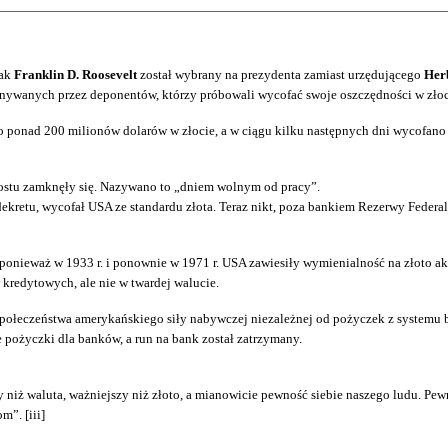
jak
Franklin D. Roosevelt
został wybrany na prezydenta zamiast urzędującego
Her
onywanych przez deponentów, którzy próbowali wycofać swoje oszczędności w złoc
ponad 200 milionów dolarów w złocie, a w ciągu kilku następnych dni wycofano k
ostu zamknęły się. Nazywano to „dniem wolnym od pracy”.
dekretu, wycofał USA ze standardu złota. Teraz nikt, poza bankiem Rezerwy Federal
się, ponieważ w 1933 r. i ponownie w 1971 r. USA zawiesiły wymienialność na zło
kredytowych, ale nie w twardej walucie.
 społeczeństwa amerykańskiego siły nabywczej niezależnej od pożyczek z syste
ożyczki dla banków, a run na bank został zatrzymany.
niż waluta, ważniejszy niż złoto, a mianowicie pewność siebie naszego ludu. Pewn
m”. [iii]