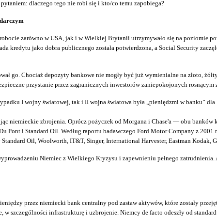
pytaniem: dlaczego tego nie robi się i kto/co temu zapobiega?
odarczym
zrobocie zarówno w USA, jak i w Wielkiej Brytanii utrzymywało się na poziomie pow
 kredytu jako dobra publicznego została potwierdzona, a Social Security zaczęło
atował go. Chociaż depozyty bankowe nie mogły być już wymienialne na złoto, żó
bezpieczne przystanie przez zagranicznych inwestorów zaniepokojonych rosnącym
rzypadku I wojny światowej, tak i II wojna światowa była „pieniędzmi w banku” dla
nsując niemieckie zbrojenia. Oprócz pożyczek od Morgana i Chase'a — obu banków
u Pont i Standard Oil. Według raportu badawczego Ford Motor Company z 2001 r.
tandard Oil, Woolworth, IT&T, Singer, International Harvester, Eastman Kodak, Gil
wyprowadzeniu Niemiec z Wielkiego Kryzysu i zapewnieniu pełnego zatrudnienia. A
ieniędzy przez niemiecki bank centralny pod zastaw aktywów, które zostały przeję
, w szczególności infrastrukturę i uzbrojenie. Niemcy de facto odeszły od standar