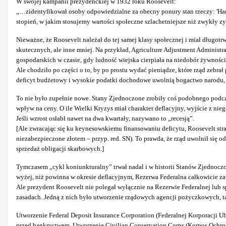
W swojej kampanii prezydenckiej w 1932 roku Roosevelt:
„…zidentyfikował osoby odpowiedzialne za obecny ponury stan rzeczy: 'Hand
stopień, w jakim stosujemy wartości społeczne szlachetniejsze niż zwykły z
Nieważne, że Roosevelt należał do tej samej klasy społecznej i miał długotr
skutecznych, ale inne mniej. Na przykład, Agriculture Adjustment Administ
gospodarskich w czasie, gdy ludność wiejska cierpiała na niedobór żywności
Ale chodziło po części o to, by po prostu wydać pieniądze, które rząd zeb
deficyt budżetowy i wysokie podatki dochodowe uwolnią bogactwo narodu, z
To nie było zupełnie nowe. Stany Zjednoczone zrobiły coś podobnego podcza
wpływ na ceny. O ile Wielki Kryzys miał charakter deflacyjny, wyjście z nie
Jeśli wzrost osłabł nawet na dwa kwartały, nazywano to „recesją”.
[Ale zwracając się ku keynesowskiemu finansowaniu deficytu, Roosevelt strac
niezabezpieczone złotem – przyp. red. SN). To prawda, że rząd uwolnił się
sprzedaż obligacji skarbowych.]
Tymczasem „cykl koniunkturalny” trwał nadal i w historii Stanów Zjednoczo
wyżej, niż powinna w okresie deflacyjnym, Rezerwa Federalna całkowicie zaw
Ale prezydent Roosevelt nie polegał wyłącznie na Rezerwie Federalnej lub 
zasadach. Jedną z nich było utworzenie rządowych agencji pożyczkowych, t
Utworzenie Federal Deposit Insurance Corporation (Federalnej Korporacji 
przed bankructwem. Utworzenie Civilian Conservation Corps (Korpus Ochrony 