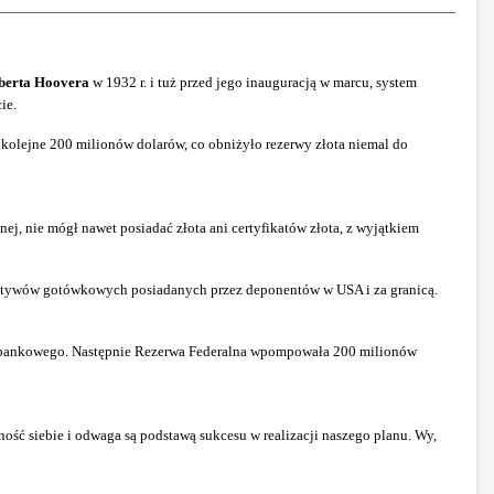
berta Hoovera
w 1932 r. i tuż przed jego inauguracją w marcu, system
ie.
olejne 200 milionów dolarów, co obniżyło rezerwy złota niemal do
nej, nie mógł nawet posiadać złota ani certyfikatów złota, z wyjątkiem
to aktywów gotówkowych posiadanych przez deponentów w USA i za granicą.
mu bankowego. Następnie Rezerwa Federalna wpompowała 200 milionów
ość siebie i odwaga są podstawą sukcesu w realizacji naszego planu. Wy,