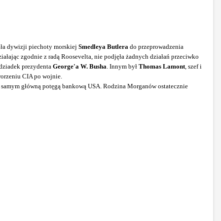
ła dywizji piechoty morskiej
Smedleya Butlera
do przeprowadzenia
iałając zgodnie z radą Roosevelta, nie podjęła żadnych działań przeciwko
dziadek prezydenta
George'a W. Busha
. Innym był
Thomas Lamont
, szef i
worzeniu CIA po wojnie.
tym samym główną potęgą bankową USA. Rodzina Morganów ostatecznie