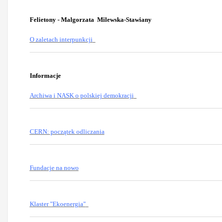
Felietony - Malgorzata Milewska-Stawiany
O zaletach interpunkcji
Informacje
Archiwa i NASK o polskiej demokracji
CERN: początek odliczania
Fundacje na nowo
Klaster "Ekoenergia"