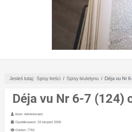
Jesteś tutaj:
Spisy treści
Spisy biuletynu
Déja vu Nr 6
Déja vu Nr 6-7 (124) 
Szczegóły
Autor:
Administrator
Opublikowano: 19 sierpień 2008
Odsłon: 7783