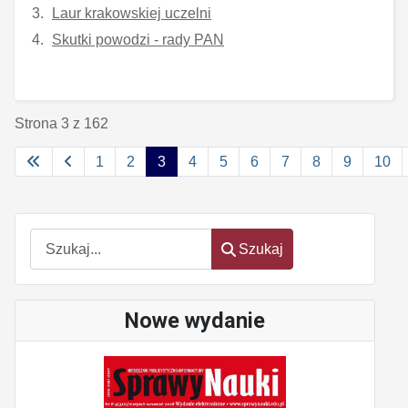
Laur krakowskiej uczelni
Skutki powodzi - rady PAN
Strona 3 z 162
1
2
3
4
5
6
7
8
9
10
Szukaj
Szukaj
Nowe wydanie