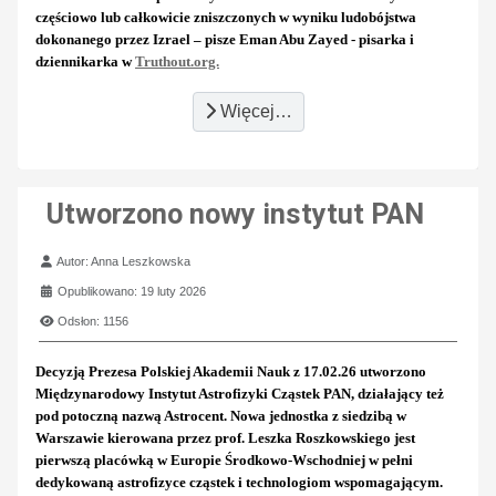
częściowo lub całkowicie zniszczonych w wyniku ludobójstwa
dokonanego przez Izrael – pisze Eman Abu Zayed - pisarka i
dziennikarka w
Truthout.org.
Więcej…
Utworzono nowy instytut PAN
Szczegóły
Autor:
Anna Leszkowska
Opublikowano: 19 luty 2026
Odsłon: 1156
Decyzją Prezesa Polskiej Akademii Nauk z 17.02.26 utworzono
Międzynarodowy Instytut Astrofizyki Cząstek PAN, działający też
pod potoczną nazwą Astrocent. Nowa jednostka z siedzibą w
Warszawie kierowana przez prof. Leszka Roszkowskiego jest
pierwszą placówką w Europie Środkowo-Wschodniej w pełni
dedykowaną astrofizyce cząstek i technologiom wspomagającym.